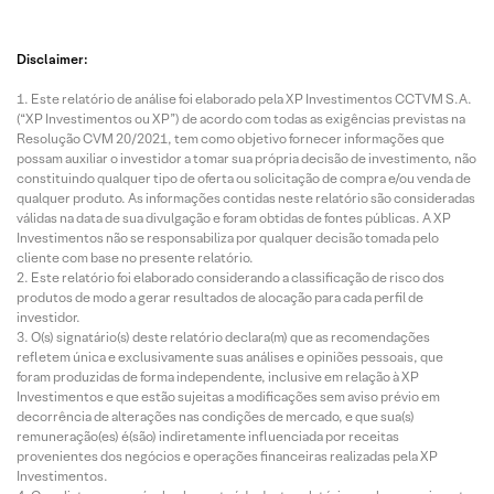
Disclaimer:
Este relatório de análise foi elaborado pela XP Investimentos CCTVM S.A.
(“XP Investimentos ou XP”) de acordo com todas as exigências previstas na
Resolução CVM 20/2021, tem como objetivo fornecer informações que
possam auxiliar o investidor a tomar sua própria decisão de investimento, não
constituindo qualquer tipo de oferta ou solicitação de compra e/ou venda de
qualquer produto. As informações contidas neste relatório são consideradas
válidas na data de sua divulgação e foram obtidas de fontes públicas. A XP
Investimentos não se responsabiliza por qualquer decisão tomada pelo
cliente com base no presente relatório.
Este relatório foi elaborado considerando a classificação de risco dos
produtos de modo a gerar resultados de alocação para cada perfil de
investidor.
O(s) signatário(s) deste relatório declara(m) que as recomendações
refletem única e exclusivamente suas análises e opiniões pessoais, que
foram produzidas de forma independente, inclusive em relação à XP
Investimentos e que estão sujeitas a modificações sem aviso prévio em
decorrência de alterações nas condições de mercado, e que sua(s)
remuneração(es) é(são) indiretamente influenciada por receitas
provenientes dos negócios e operações financeiras realizadas pela XP
Investimentos.