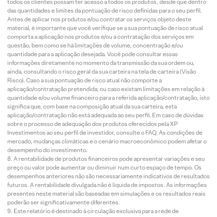
todos os clientes possam ter acesso a todos os produtos, desde que dentro
das quantidades e limites da pontuação de risco definidas para o seu perfil.
Antes de aplicar nos produtos e/ou contratar os serviços objeto deste
material, é importante que você verifique se a sua pontuação de risco atual
comporta a aplicação nos produtos e/ou a contratação dos serviços em
questão, bem como se há limitações de volume, concentração e/ou
quantidade para a aplicação desejada. Você pode consultar essas
informações diretamente no momento da transmissão da sua ordem ou,
ainda, consultando o risco geral da sua carteira na tela de carteira (Visão
Risco). Caso a sua pontuação de risco atual não comporte a
aplicação/contratação pretendida, ou caso existam limitações em relação à
quantidade e/ou volume financeiro para a referida aplicação/contratação, isto
significa que, com base na composição atual da sua carteira, esta
aplicação/contratação não está adequada ao seu perfil. Em caso de dúvidas
sobre o processo de adequação dos produtos oferecidos pela XP
Investimentos ao seu perfil de investidor, consulte o FAQ. As condições de
mercado, mudanças climáticas e o cenário macroeconômico podem afetar o
desempenho do investimento.
A rentabilidade de produtos financeiros pode apresentar variações e seu
preço ou valor pode aumentar ou diminuir num curto espaço de tempo. Os
desempenhos anteriores não são necessariamente indicativos de resultados
futuros. A rentabilidade divulgada não é líquida de impostos. As informações
presentes neste material são baseadas em simulações e os resultados reais
poderão ser significativamente diferentes.
Este relatório é destinado à circulação exclusiva para a rede de