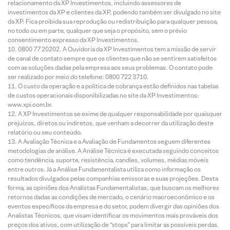
relacionamento da XP Investimentos, incluindo assessores de
investimentos da XP e clientes da XP, podendo também ser divulgado no site
da XP. Fica proibida sua reprodução ou redistribuição para qualquer pessoa,
no todo ou em parte, qualquer que seja o propósito, sem o prévio
consentimento expresso da XP Investimentos.
0800 77 20202. A Ouvidoria da XP Investimentos tem a missão de servir
de canal de contato sempre que os clientes que não se sentirem satisfeitos
com as soluções dadas pela empresa aos seus problemas. O contato pode
ser realizado por meio do telefone: 0800 722 3710.
O custo da operação e a política de cobrança estão definidos nas tabelas
de custos operacionais disponibilizadas no site da XP Investimentos:
www.xpi.com.br.
A XP Investimentos se exime de qualquer responsabilidade por quaisquer
prejuízos, diretos ou indiretos, que venham a decorrer da utilização deste
relatório ou seu conteúdo.
A Avaliação Técnica e a Avaliação de Fundamentos seguem diferentes
metodologias de análise. A Análise Técnica é executada seguindo conceitos
como tendência, suporte, resistência, candles, volumes, médias móveis
entre outros. Já a Análise Fundamentalista utiliza como informação os
resultados divulgados pelas companhias emissoras e suas projeções. Desta
forma, as opiniões dos Analistas Fundamentalistas, que buscam os melhores
retornos dadas as condições de mercado, o cenário macroeconômico e os
eventos específicos da empresa e do setor, podem divergir das opiniões dos
Analistas Técnicos, que visam identificar os movimentos mais prováveis dos
preços dos ativos, com utilização de “stops” para limitar as possíveis perdas.