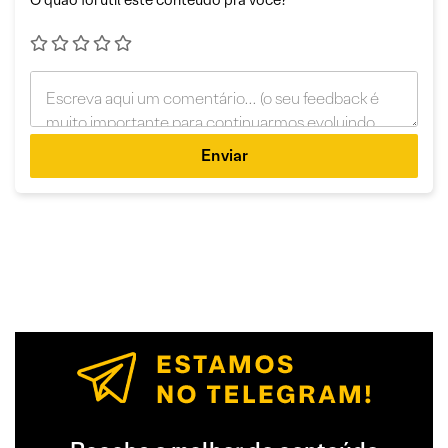
O quão foi útil este conteúdo pra você?
Enviar