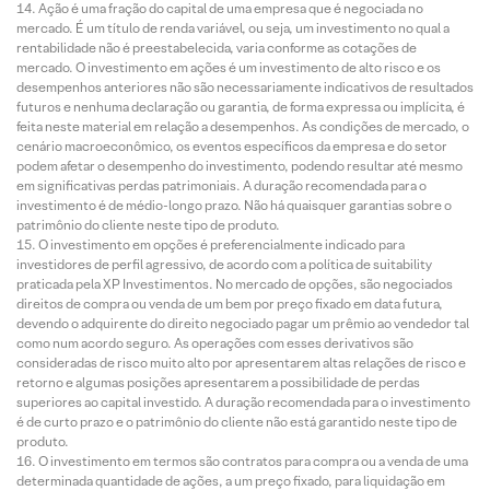
Ação é uma fração do capital de uma empresa que é negociada no
mercado. É um título de renda variável, ou seja, um investimento no qual a
rentabilidade não é preestabelecida, varia conforme as cotações de
mercado. O investimento em ações é um investimento de alto risco e os
desempenhos anteriores não são necessariamente indicativos de resultados
futuros e nenhuma declaração ou garantia, de forma expressa ou implícita, é
feita neste material em relação a desempenhos. As condições de mercado, o
cenário macroeconômico, os eventos específicos da empresa e do setor
podem afetar o desempenho do investimento, podendo resultar até mesmo
em significativas perdas patrimoniais. A duração recomendada para o
investimento é de médio-longo prazo. Não há quaisquer garantias sobre o
patrimônio do cliente neste tipo de produto.
O investimento em opções é preferencialmente indicado para
investidores de perfil agressivo, de acordo com a política de suitability
praticada pela XP Investimentos. No mercado de opções, são negociados
direitos de compra ou venda de um bem por preço fixado em data futura,
devendo o adquirente do direito negociado pagar um prêmio ao vendedor tal
como num acordo seguro. As operações com esses derivativos são
consideradas de risco muito alto por apresentarem altas relações de risco e
retorno e algumas posições apresentarem a possibilidade de perdas
superiores ao capital investido. A duração recomendada para o investimento
é de curto prazo e o patrimônio do cliente não está garantido neste tipo de
produto.
O investimento em termos são contratos para compra ou a venda de uma
determinada quantidade de ações, a um preço fixado, para liquidação em