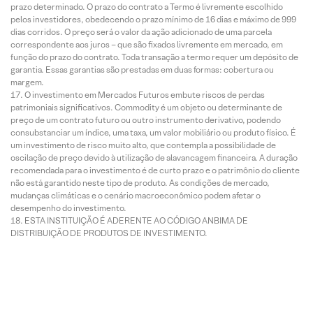
prazo determinado. O prazo do contrato a Termo é livremente escolhido
pelos investidores, obedecendo o prazo mínimo de 16 dias e máximo de 999
dias corridos. O preço será o valor da ação adicionado de uma parcela
correspondente aos juros – que são fixados livremente em mercado, em
função do prazo do contrato. Toda transação a termo requer um depósito de
garantia. Essas garantias são prestadas em duas formas: cobertura ou
margem.
O investimento em Mercados Futuros embute riscos de perdas
patrimoniais significativos. Commodity é um objeto ou determinante de
preço de um contrato futuro ou outro instrumento derivativo, podendo
consubstanciar um índice, uma taxa, um valor mobiliário ou produto físico. É
um investimento de risco muito alto, que contempla a possibilidade de
oscilação de preço devido à utilização de alavancagem financeira. A duração
recomendada para o investimento é de curto prazo e o patrimônio do cliente
não está garantido neste tipo de produto. As condições de mercado,
mudanças climáticas e o cenário macroeconômico podem afetar o
desempenho do investimento.
ESTA INSTITUIÇÃO É ADERENTE AO CÓDIGO ANBIMA DE
DISTRIBUIÇÃO DE PRODUTOS DE INVESTIMENTO.