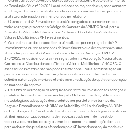
O analista responsável pelo conteúdo deste relatório e pelo cumprimento
da Resolução CVM nº 20/2021 está indicado acima, sendo que, caso constem
a indicação de mais um analista no relatório, o responsável será o primeiro
analista credenciado a ser mencionado no relatório.
Os analistas da XP Investimentos estão obrigados ao cumprimento de
todas as regras previstas no Código de Conduta da APIMEC Brasil para o
Analista de Valores Mobiliários e na Política de Conduta dos Analistas de
Valores Mobiliários da XP Investimentos.
O atendimento de nossos clientes é realizado por empregados da XP
Investimentos ou por assessores de investimento que desempenham suas
atividades por meio da XP, em conformidade com a Resolução CVM nº
178/2023, os quais encontram-se registrados na Associação Nacional das
Corretoras e Distribuidoras de Títulos e Valores Mobiliários – ANCORD. O
assessor de investimento não pode realizar consultoria, administração ou
gestão de patrimônio de clientes, devendo atuar como intermediário e
solicitar autorização prévia do cliente para a realização de qualquer operação
no mercado de capitais.
Para fins de verificação da adequação do perfil do investidor aos serviços e
produtos de investimento oferecidos pela XP Investimentos, utilizamos a
metodologia de adequação dos produtos por portfólio, nos termos das
Regras e Procedimentos ANBIMA de Suitability nº 01 e do Código ANBIMA
de Distribuição de Produtos de Investimento. Essa metodologia consiste em
atribuir uma pontuação máxima de risco para cada perfil de investidor
(conservador, moderado e agressivo), bem como uma pontuação de risco
para cada um dos produtos oferecidos pela XP Investimentos, de modo que