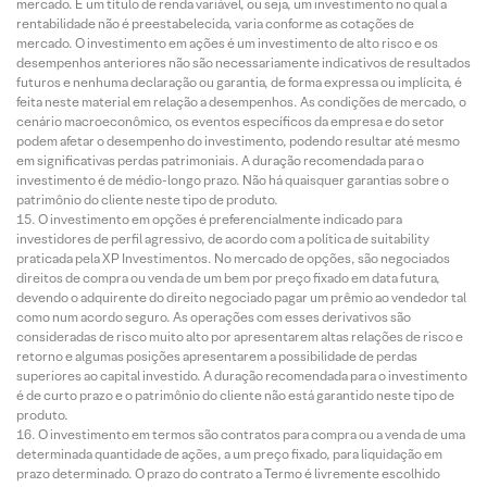
mercado. É um título de renda variável, ou seja, um investimento no qual a
rentabilidade não é preestabelecida, varia conforme as cotações de
mercado. O investimento em ações é um investimento de alto risco e os
desempenhos anteriores não são necessariamente indicativos de resultados
futuros e nenhuma declaração ou garantia, de forma expressa ou implícita, é
feita neste material em relação a desempenhos. As condições de mercado, o
cenário macroeconômico, os eventos específicos da empresa e do setor
podem afetar o desempenho do investimento, podendo resultar até mesmo
em significativas perdas patrimoniais. A duração recomendada para o
investimento é de médio-longo prazo. Não há quaisquer garantias sobre o
patrimônio do cliente neste tipo de produto.
O investimento em opções é preferencialmente indicado para
investidores de perfil agressivo, de acordo com a política de suitability
praticada pela XP Investimentos. No mercado de opções, são negociados
direitos de compra ou venda de um bem por preço fixado em data futura,
devendo o adquirente do direito negociado pagar um prêmio ao vendedor tal
como num acordo seguro. As operações com esses derivativos são
consideradas de risco muito alto por apresentarem altas relações de risco e
retorno e algumas posições apresentarem a possibilidade de perdas
superiores ao capital investido. A duração recomendada para o investimento
é de curto prazo e o patrimônio do cliente não está garantido neste tipo de
produto.
O investimento em termos são contratos para compra ou a venda de uma
determinada quantidade de ações, a um preço fixado, para liquidação em
prazo determinado. O prazo do contrato a Termo é livremente escolhido