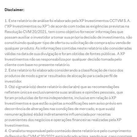
Disclaimer:
Este relatório de análise foi elaborado pela XP Investimentos CCTVM S.A.
(“XP Investimentos ou XP”) de acordo com todas as exigências previstas na
Resolução CVM 20/2021, tem como objetivo fornecer informações que
possam auxiliar o investidor a tomar sua própria decisão de investimento, não
constituindo qualquer tipo de oferta ou solicitação de compra e/ou venda de
qualquer produto. As informações contidas neste relatório são consideradas
válidas na data de sua divulgação e foram obtidas de fontes públicas. A XP
Investimentos não se responsabiliza por qualquer decisão tomada pelo
cliente com base no presente relatório.
Este relatório foi elaborado considerando a classificação de risco dos
produtos de modo a gerar resultados de alocação para cada perfil de
investidor.
O(s) signatário(s) deste relatório declara(m) que as recomendações
refletem única e exclusivamente suas análises e opiniões pessoais, que
foram produzidas de forma independente, inclusive em relação à XP
Investimentos e que estão sujeitas a modificações sem aviso prévio em
decorrência de alterações nas condições de mercado, e que sua(s)
remuneração(es) é(são) indiretamente influenciada por receitas
provenientes dos negócios e operações financeiras realizadas pela XP
Investimentos.
O analista responsável pelo conteúdo deste relatório e pelo cumprimento
da Resolução CVM nº 20/2021 está indicado acima, sendo que, caso constem