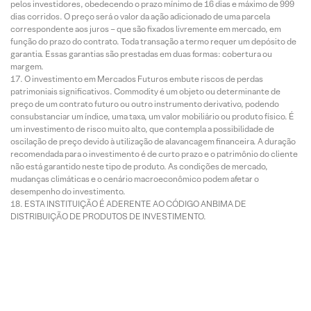
pelos investidores, obedecendo o prazo mínimo de 16 dias e máximo de 999
dias corridos. O preço será o valor da ação adicionado de uma parcela
correspondente aos juros – que são fixados livremente em mercado, em
função do prazo do contrato. Toda transação a termo requer um depósito de
garantia. Essas garantias são prestadas em duas formas: cobertura ou
margem.
O investimento em Mercados Futuros embute riscos de perdas
patrimoniais significativos. Commodity é um objeto ou determinante de
preço de um contrato futuro ou outro instrumento derivativo, podendo
consubstanciar um índice, uma taxa, um valor mobiliário ou produto físico. É
um investimento de risco muito alto, que contempla a possibilidade de
oscilação de preço devido à utilização de alavancagem financeira. A duração
recomendada para o investimento é de curto prazo e o patrimônio do cliente
não está garantido neste tipo de produto. As condições de mercado,
mudanças climáticas e o cenário macroeconômico podem afetar o
desempenho do investimento.
ESTA INSTITUIÇÃO É ADERENTE AO CÓDIGO ANBIMA DE
DISTRIBUIÇÃO DE PRODUTOS DE INVESTIMENTO.