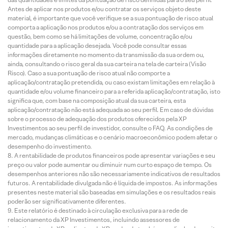
Antes de aplicar nos produtos e/ou contratar os serviços objeto deste
material, é importante que você verifique se a sua pontuação de risco atual
comporta a aplicação nos produtos e/ou a contratação dos serviços em
questão, bem como se há limitações de volume, concentração e/ou
quantidade para a aplicação desejada. Você pode consultar essas
informações diretamente no momento da transmissão da sua ordem ou,
ainda, consultando o risco geral da sua carteira na tela de carteira (Visão
Risco). Caso a sua pontuação de risco atual não comporte a
aplicação/contratação pretendida, ou caso existam limitações em relação à
quantidade e/ou volume financeiro para a referida aplicação/contratação, isto
significa que, com base na composição atual da sua carteira, esta
aplicação/contratação não está adequada ao seu perfil. Em caso de dúvidas
sobre o processo de adequação dos produtos oferecidos pela XP
Investimentos ao seu perfil de investidor, consulte o FAQ. As condições de
mercado, mudanças climáticas e o cenário macroeconômico podem afetar o
desempenho do investimento.
A rentabilidade de produtos financeiros pode apresentar variações e seu
preço ou valor pode aumentar ou diminuir num curto espaço de tempo. Os
desempenhos anteriores não são necessariamente indicativos de resultados
futuros. A rentabilidade divulgada não é líquida de impostos. As informações
presentes neste material são baseadas em simulações e os resultados reais
poderão ser significativamente diferentes.
Este relatório é destinado à circulação exclusiva para a rede de
relacionamento da XP Investimentos, incluindo assessores de