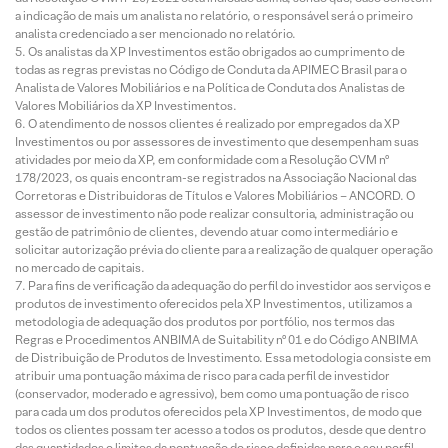
a indicação de mais um analista no relatório, o responsável será o primeiro
analista credenciado a ser mencionado no relatório.
Os analistas da XP Investimentos estão obrigados ao cumprimento de
todas as regras previstas no Código de Conduta da APIMEC Brasil para o
Analista de Valores Mobiliários e na Política de Conduta dos Analistas de
Valores Mobiliários da XP Investimentos.
O atendimento de nossos clientes é realizado por empregados da XP
Investimentos ou por assessores de investimento que desempenham suas
atividades por meio da XP, em conformidade com a Resolução CVM nº
178/2023, os quais encontram-se registrados na Associação Nacional das
Corretoras e Distribuidoras de Títulos e Valores Mobiliários – ANCORD. O
assessor de investimento não pode realizar consultoria, administração ou
gestão de patrimônio de clientes, devendo atuar como intermediário e
solicitar autorização prévia do cliente para a realização de qualquer operação
no mercado de capitais.
Para fins de verificação da adequação do perfil do investidor aos serviços e
produtos de investimento oferecidos pela XP Investimentos, utilizamos a
metodologia de adequação dos produtos por portfólio, nos termos das
Regras e Procedimentos ANBIMA de Suitability nº 01 e do Código ANBIMA
de Distribuição de Produtos de Investimento. Essa metodologia consiste em
atribuir uma pontuação máxima de risco para cada perfil de investidor
(conservador, moderado e agressivo), bem como uma pontuação de risco
para cada um dos produtos oferecidos pela XP Investimentos, de modo que
todos os clientes possam ter acesso a todos os produtos, desde que dentro
das quantidades e limites da pontuação de risco definidas para o seu perfil.