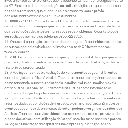
investimentos da XP e clientes da XP, podendo também ser divulgado no site
da XP. Fica proibida sua reprodução ou redistribuição para qualquer pessoa,
no todo ou em parte, qualquer que seja o propósito, sem o prévio
consentimento expresso da XP Investimentos.
0800 77 20202. A Ouvidoria da XP Investimentos tem a missão de servir
de canal de contato sempre que os clientes que não se sentirem satisfeitos
com as soluções dadas pela empresa aos seus problemas. O contato pode
ser realizado por meio do telefone: 0800 722 3710.
O custo da operação e a política de cobrança estão definidos nas tabelas
de custos operacionais disponibilizadas no site da XP Investimentos:
www.xpi.com.br.
A XP Investimentos se exime de qualquer responsabilidade por quaisquer
prejuízos, diretos ou indiretos, que venham a decorrer da utilização deste
relatório ou seu conteúdo.
A Avaliação Técnica e a Avaliação de Fundamentos seguem diferentes
metodologias de análise. A Análise Técnica é executada seguindo conceitos
como tendência, suporte, resistência, candles, volumes, médias móveis
entre outros. Já a Análise Fundamentalista utiliza como informação os
resultados divulgados pelas companhias emissoras e suas projeções. Desta
forma, as opiniões dos Analistas Fundamentalistas, que buscam os melhores
retornos dadas as condições de mercado, o cenário macroeconômico e os
eventos específicos da empresa e do setor, podem divergir das opiniões dos
Analistas Técnicos, que visam identificar os movimentos mais prováveis dos
preços dos ativos, com utilização de “stops” para limitar as possíveis perdas.
Ação é uma fração do capital de uma empresa que é negociada no