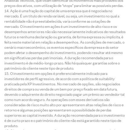
Analistas Técnicos, que visam identificar os movimentos mais prováveis dos
preços dos ativos, com utilização de “stops” para limitar as possíveis perdas.
Ação é uma fração do capital de uma empresa que é negociada no
mercado. É um título de renda variável, ou seja, um investimento no qual a
rentabilidade não é preestabelecida, varia conforme as cotações de
mercado. O investimento em ações é um investimento de alto risco e os
desempenhos anteriores não são necessariamente indicativos de resultados
futuros e nenhuma declaração ou garantia, de forma expressa ou implícita, é
feita neste material em relação a desempenhos. As condições de mercado, o
cenário macroeconômico, os eventos específicos da empresa e do setor
podem afetar o desempenho do investimento, podendo resultar até mesmo
em significativas perdas patrimoniais. A duração recomendada para o
investimento é de médio-longo prazo. Não há quaisquer garantias sobre o
patrimônio do cliente neste tipo de produto.
O investimento em opções é preferencialmente indicado para
investidores de perfil agressivo, de acordo com a política de suitability
praticada pela XP Investimentos. No mercado de opções, são negociados
direitos de compra ou venda de um bem por preço fixado em data futura,
devendo o adquirente do direito negociado pagar um prêmio ao vendedor tal
como num acordo seguro. As operações com esses derivativos são
consideradas de risco muito alto por apresentarem altas relações de risco e
retorno e algumas posições apresentarem a possibilidade de perdas
superiores ao capital investido. A duração recomendada para o investimento
é de curto prazo e o patrimônio do cliente não está garantido neste tipo de
produto.