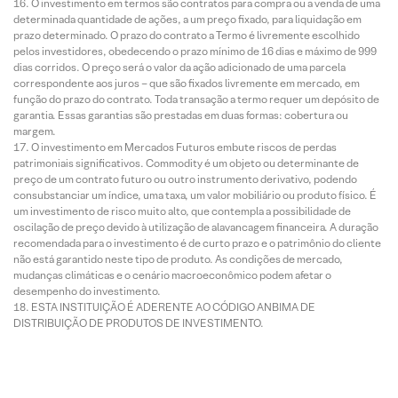
O investimento em termos são contratos para compra ou a venda de uma
determinada quantidade de ações, a um preço fixado, para liquidação em
prazo determinado. O prazo do contrato a Termo é livremente escolhido
pelos investidores, obedecendo o prazo mínimo de 16 dias e máximo de 999
dias corridos. O preço será o valor da ação adicionado de uma parcela
correspondente aos juros – que são fixados livremente em mercado, em
função do prazo do contrato. Toda transação a termo requer um depósito de
garantia. Essas garantias são prestadas em duas formas: cobertura ou
margem.
O investimento em Mercados Futuros embute riscos de perdas
patrimoniais significativos. Commodity é um objeto ou determinante de
preço de um contrato futuro ou outro instrumento derivativo, podendo
consubstanciar um índice, uma taxa, um valor mobiliário ou produto físico. É
um investimento de risco muito alto, que contempla a possibilidade de
oscilação de preço devido à utilização de alavancagem financeira. A duração
recomendada para o investimento é de curto prazo e o patrimônio do cliente
não está garantido neste tipo de produto. As condições de mercado,
mudanças climáticas e o cenário macroeconômico podem afetar o
desempenho do investimento.
ESTA INSTITUIÇÃO É ADERENTE AO CÓDIGO ANBIMA DE
DISTRIBUIÇÃO DE PRODUTOS DE INVESTIMENTO.