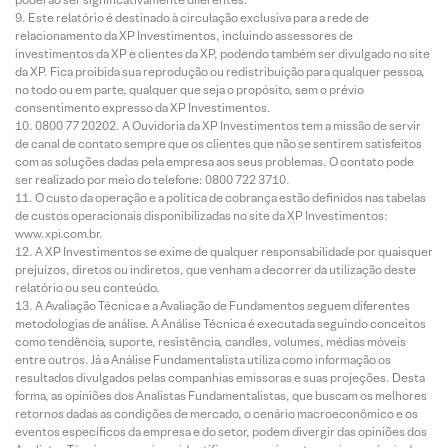
Este relatório é destinado à circulação exclusiva para a rede de
relacionamento da XP Investimentos, incluindo assessores de
investimentos da XP e clientes da XP, podendo também ser divulgado no site
da XP. Fica proibida sua reprodução ou redistribuição para qualquer pessoa,
no todo ou em parte, qualquer que seja o propósito, sem o prévio
consentimento expresso da XP Investimentos.
0800 77 20202. A Ouvidoria da XP Investimentos tem a missão de servir
de canal de contato sempre que os clientes que não se sentirem satisfeitos
com as soluções dadas pela empresa aos seus problemas. O contato pode
ser realizado por meio do telefone: 0800 722 3710.
O custo da operação e a política de cobrança estão definidos nas tabelas
de custos operacionais disponibilizadas no site da XP Investimentos:
www.xpi.com.br.
A XP Investimentos se exime de qualquer responsabilidade por quaisquer
prejuízos, diretos ou indiretos, que venham a decorrer da utilização deste
relatório ou seu conteúdo.
A Avaliação Técnica e a Avaliação de Fundamentos seguem diferentes
metodologias de análise. A Análise Técnica é executada seguindo conceitos
como tendência, suporte, resistência, candles, volumes, médias móveis
entre outros. Já a Análise Fundamentalista utiliza como informação os
resultados divulgados pelas companhias emissoras e suas projeções. Desta
forma, as opiniões dos Analistas Fundamentalistas, que buscam os melhores
retornos dadas as condições de mercado, o cenário macroeconômico e os
eventos específicos da empresa e do setor, podem divergir das opiniões dos