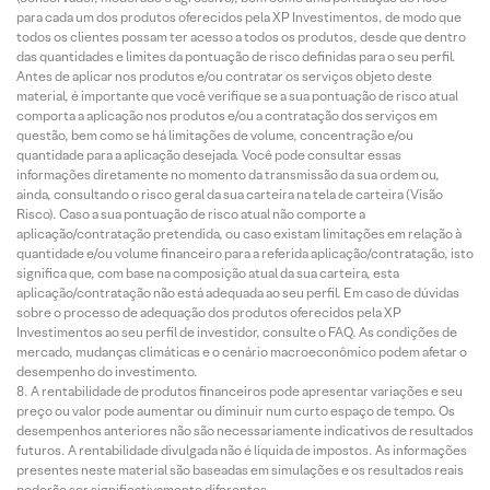
para cada um dos produtos oferecidos pela XP Investimentos, de modo que
todos os clientes possam ter acesso a todos os produtos, desde que dentro
das quantidades e limites da pontuação de risco definidas para o seu perfil.
Antes de aplicar nos produtos e/ou contratar os serviços objeto deste
material, é importante que você verifique se a sua pontuação de risco atual
comporta a aplicação nos produtos e/ou a contratação dos serviços em
questão, bem como se há limitações de volume, concentração e/ou
quantidade para a aplicação desejada. Você pode consultar essas
informações diretamente no momento da transmissão da sua ordem ou,
ainda, consultando o risco geral da sua carteira na tela de carteira (Visão
Risco). Caso a sua pontuação de risco atual não comporte a
aplicação/contratação pretendida, ou caso existam limitações em relação à
quantidade e/ou volume financeiro para a referida aplicação/contratação, isto
significa que, com base na composição atual da sua carteira, esta
aplicação/contratação não está adequada ao seu perfil. Em caso de dúvidas
sobre o processo de adequação dos produtos oferecidos pela XP
Investimentos ao seu perfil de investidor, consulte o FAQ. As condições de
mercado, mudanças climáticas e o cenário macroeconômico podem afetar o
desempenho do investimento.
A rentabilidade de produtos financeiros pode apresentar variações e seu
preço ou valor pode aumentar ou diminuir num curto espaço de tempo. Os
desempenhos anteriores não são necessariamente indicativos de resultados
futuros. A rentabilidade divulgada não é líquida de impostos. As informações
presentes neste material são baseadas em simulações e os resultados reais
poderão ser significativamente diferentes.