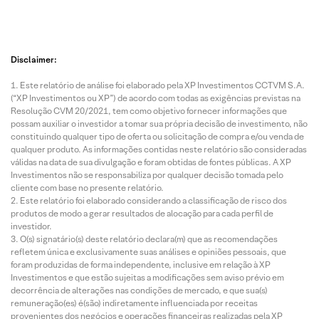
Disclaimer:
Este relatório de análise foi elaborado pela XP Investimentos CCTVM S.A.
(“XP Investimentos ou XP”) de acordo com todas as exigências previstas na
Resolução CVM 20/2021, tem como objetivo fornecer informações que
possam auxiliar o investidor a tomar sua própria decisão de investimento, não
constituindo qualquer tipo de oferta ou solicitação de compra e/ou venda de
qualquer produto. As informações contidas neste relatório são consideradas
válidas na data de sua divulgação e foram obtidas de fontes públicas. A XP
Investimentos não se responsabiliza por qualquer decisão tomada pelo
cliente com base no presente relatório.
Este relatório foi elaborado considerando a classificação de risco dos
produtos de modo a gerar resultados de alocação para cada perfil de
investidor.
O(s) signatário(s) deste relatório declara(m) que as recomendações
refletem única e exclusivamente suas análises e opiniões pessoais, que
foram produzidas de forma independente, inclusive em relação à XP
Investimentos e que estão sujeitas a modificações sem aviso prévio em
decorrência de alterações nas condições de mercado, e que sua(s)
remuneração(es) é(são) indiretamente influenciada por receitas
provenientes dos negócios e operações financeiras realizadas pela XP