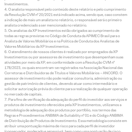
Investimentos.
O analista responsável pelo conteúdo deste relatório e pelo cumprimento
da Resolução CVM nº 20/2021 está indicado acima, sendo que, caso constem
a indicação de mais um analista no relatório, o responsável será o primeiro
analista credenciado a ser mencionado no relatório.
Os analistas da XP Investimentos estão obrigados ao cumprimento de
todas as regras previstas no Código de Conduta da APIMEC Brasil para o
Analista de Valores Mobiliários e na Política de Conduta dos Analistas de
Valores Mobiliários da XP Investimentos.
O atendimento de nossos clientes é realizado por empregados da XP
Investimentos ou por assessores de investimento que desempenham suas
atividades por meio da XP, em conformidade com a Resolução CVM nº
178/2023, os quais encontram-se registrados na Associação Nacional das
Corretoras e Distribuidoras de Títulos e Valores Mobiliários – ANCORD. O
assessor de investimento não pode realizar consultoria, administração ou
gestão de patrimônio de clientes, devendo atuar como intermediário e
solicitar autorização prévia do cliente para a realização de qualquer operação
no mercado de capitais.
Para fins de verificação da adequação do perfil do investidor aos serviços e
produtos de investimento oferecidos pela XP Investimentos, utilizamos a
metodologia de adequação dos produtos por portfólio, nos termos das
Regras e Procedimentos ANBIMA de Suitability nº 01 e do Código ANBIMA
de Distribuição de Produtos de Investimento. Essa metodologia consiste em
atribuir uma pontuação máxima de risco para cada perfil de investidor
(conservador, moderado e agressivo), bem como uma pontuação de risco