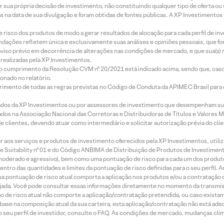
r sua própria decisão de investimento, não constituindo qualquer tipo de oferta ou
s na data de sua divulgação e foram obtidas de fontes públicas. A XP Investimentos
e risco dos produtos de modo a gerar resultados de alocação para cada perfil de inv
mendações refletem única e exclusivamente suas análises e opiniões pessoais, que 
aviso prévio em decorrência de alterações nas condições de mercado, e que sua(s)
realizadas pela XP Investimentos.
lo cumprimento da Resolução CVM nº 20/2021 está indicado acima, sendo que, caso 
onado no relatório.
imento de todas as regras previstas no Código de Conduta da APIMEC Brasil para o 
ados da XP Investimentos ou por assessores de investimento que desempenham sua
os na Associação Nacional das Corretoras e Distribuidoras de Títulos e Valores 
de clientes, devendo atuar como intermediário e solicitar autorização prévia do cl
idor aos serviços e produtos de investimento oferecidos pela XP Investimentos, uti
 Suitability nº 01 e do Código ANBIMA de Distribuição de Produtos de Investimen
r, moderado e agressivo), bem como uma pontuação de risco para cada um dos produ
ntro das quantidades e limites da pontuação de risco definidas para o seu perfil. A
 sua pontuação de risco atual comporta a aplicação nos produtos e/ou a contratação
jada. Você pode consultar essas informações diretamente no momento da transmissã
ação de risco atual não comporte a aplicação/contratação pretendida, ou caso exista
m base na composição atual da sua carteira, esta aplicação/contratação não está ad
 seu perfil de investidor, consulte o FAQ. As condições de mercado, mudanças cl