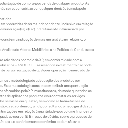
 solicitação de compra e/ou venda de qualquer produto. As
 não se responsabiliza por qualquer decisão tomada pelo
estidor.
foram produzidas de forma independente, inclusive em relação
 remuneração(es) é(são) indiretamente influenciada por
constem a indicação de mais um analista no relatório, o
Analista de Valores Mobiliários e na Política de Conduta dos
s atividades por meio da XP, em conformidade com a
Mobiliários – ANCORD. O assessor de investimento não pode
iente para a realização de qualquer operação no mercado de
lizamos a metodologia de adequação dos produtos por
to. Essa metodologia consiste em atribuir uma pontuação
tos oferecidos pela XP Investimentos, de modo que todos os
ntes de aplicar nos produtos e/ou contratar os serviços
 dos serviços em questão, bem como se há limitações de
o da sua ordem ou, ainda, consultando o risco geral da sua
m limitações em relação à quantidade e/ou volume financeiro
equada ao seu perfil. Em caso de dúvidas sobre o processo de
imáticas e o cenário macroeconômico podem afetar o