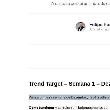
A carteira possui um método qu
Felipe Pe
Analista Téc
Trend Target – Semana 1 – D
Para a primeira semana de Dezembro, não há alteraç
Como funciona:
A carteira tem balanceamento sem