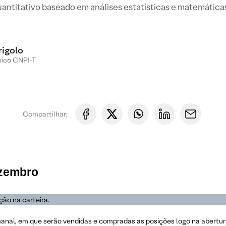
antitativo baseado em análises estatísticas e matemáticas
rigolo
nico CNPI-T
Compartilhar:
ezembro
ão na carteira.
anal, em que serão vendidas e compradas as posições logo na abertu