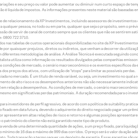
 variações e seu preço ou valor pode aumentar ou diminuir num curto espaço de t
 não é líquida de impostos. As informações presentes neste material são baseadas e
rede de relacionamento da XP Investimentos, incluindo assessores de investimentos
ara qualquer pessoa, no todo ou em parte, qualquer que seja o propósito, sem o pr
ssão de servir de canal de contato sempre que os clientes que não se sentirem sat
e: 0800 722 3710.
dos nas tabelas de custos operacionais disponibilizadas no site da XP Investimento
 por quaisquer prejuízos, diretos ou indiretos, que venham a decorrer da utilizaç
 diferentes metodologias de análise. A Análise Técnica é executada seguindo conc
alista utiliza como informação os resultados divulgados pelas companhias emissora
 condições de mercado, o cenário macroeconômico e os eventos específicos da em
dos preços dos ativos, com utilização de “stops” para limitar as possíveis perdas.
ada no mercado. É um título de renda variável, ou seja, um investimento no qual a r
mento de alto risco e os desempenhos anteriores não são necessariamente indicat
terial em relação a desempenhos. As condições de mercado, o cenário macroeconômi
mesmo em significativas perdas patrimoniais. A duração recomendada para o inves
ra investidores de perfil agressivo, de acordo com a política de suitability prat
 fixado em data futura, devendo o adquirente do direito negociado pagar um prê
or apresentarem altas relações de risco e retorno e algumas posições apresentarem 
o patrimônio do cliente não está garantido neste tipo de produto.
 venda de uma determinada quantidade de ações, a um preço fixado, para liquidaç
 mínimo de 16 dias e máximo de 999 dias corridos. O preço será o valor da ação ad
ato. Toda transação a termo requer um depósito de garantia. Essas garantias são 