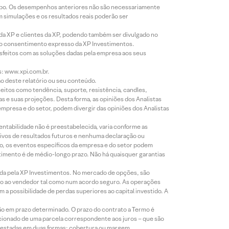
empo. Os desempenhos anteriores não são necessariamente
m simulações e os resultados reais poderão ser
 da XP e clientes da XP, podendo também ser divulgado no
évio consentimento expresso da XP Investimentos.
isfeitos com as soluções dadas pela empresa aos seus
s: www.xpi.com.br.
ão deste relatório ou seu conteúdo.
eitos como tendência, suporte, resistência, candles,
s e suas projeções. Desta forma, as opiniões dos Analistas
presa e do setor, podem divergir das opiniões dos Analistas
entabilidade não é preestabelecida, varia conforme as
ivos de resultados futuros e nenhuma declaração ou
co, os eventos específicos da empresa e do setor podem
timento é de médio-longo prazo. Não há quaisquer garantias
icada pela XP Investimentos. No mercado de opções, são
mio ao vendedor tal como num acordo seguro. As operações
a possibilidade de perdas superiores ao capital investido. A
ão em prazo determinado. O prazo do contrato a Termo é
icionado de uma parcela correspondente aos juros – que são
prestadas em duas formas: cobertura ou margem.