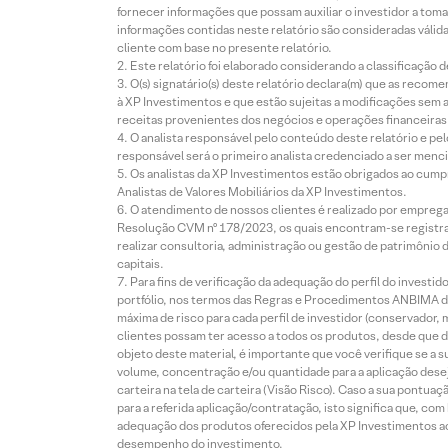
fornecer informações que possam auxiliar o investidor a toma
informações contidas neste relatório são consideradas válida
cliente com base no presente relatório.
Este relatório foi elaborado considerando a classificação d
O(s) signatário(s) deste relatório declara(m) que as reco
à XP Investimentos e que estão sujeitas a modificações sem 
receitas provenientes dos negócios e operações financeiras 
O analista responsável pelo conteúdo deste relatório e pe
responsável será o primeiro analista credenciado a ser menci
Os analistas da XP Investimentos estão obrigados ao cumpr
Analistas de Valores Mobiliários da XP Investimentos.
O atendimento de nossos clientes é realizado por empreg
Resolução CVM nº 178/2023, os quais encontram-se registrad
realizar consultoria, administração ou gestão de patrimônio 
capitais.
Para fins de verificação da adequação do perfil do invest
portfólio, nos termos das Regras e Procedimentos ANBIMA de
máxima de risco para cada perfil de investidor (conservado
clientes possam ter acesso a todos os produtos, desde que de
objeto deste material, é importante que você verifique se a
volume, concentração e/ou quantidade para a aplicação dese
carteira na tela de carteira (Visão Risco). Caso a sua pontu
para a referida aplicação/contratação, isto significa que, co
adequação dos produtos oferecidos pela XP Investimentos ao
desempenho do investimento.