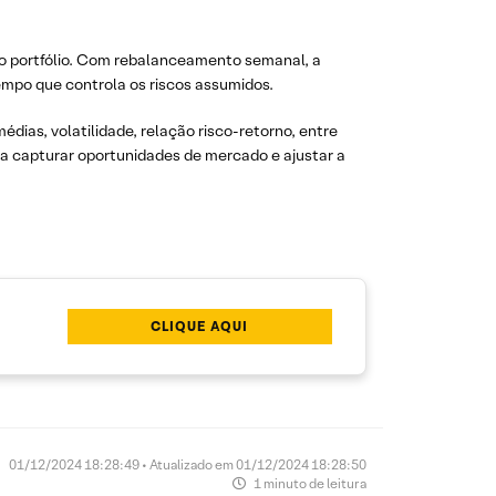
do portfólio. Com rebalanceamento semanal, a
mpo que controla os riscos assumidos.
dias, volatilidade, relação risco-retorno, entre
ca capturar oportunidades de mercado e ajustar a
CLIQUE AQUI
01/12/2024 18:28:49 • Atualizado em 01/12/2024 18:28:50
1 minuto de leitura