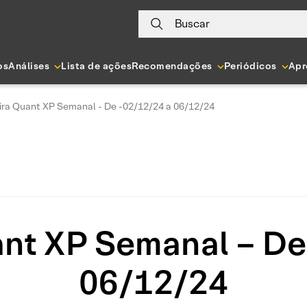
Buscar
os
Análises
Lista de ações
Recomendações
Periódicos
Apr
ira Quant XP Semanal - De -02/12/24 a 06/12/24
ant XP Semanal – De
06/12/24