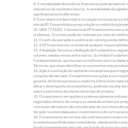
A rentabilidade de produtos financeiros pode apresentar
indicativos de resultados futuros. A rentabilidade divulgada
significativamente diferentes.
Este relatório é destinado à circulação exclusiva para a 
site da XP. Fica proibida sua reprodução ou redistribuição p
0800 77 20202. A Ouvidoria da XP Investimentos tem a mi
problemas. O contato pode ser realizado por meio do telefon
O custo da operação e a política de cobrança estão defini
A XP Investimentos se exime de qualquer responsabilidade
A Avaliação Técnica e a Avaliação de Fundamentos seguem
volumes, médias móveis entre outros. Já a Análise Fundament
Fundamentalistas, que buscam os melhores retornos dadas as
Técnicos, que visam identificar os movimentos mais prováveis 
Ação é uma fração do capital de uma empresa que é negoci
cotações de mercado. O investimento em ações é um investi
garantia, de forma expressa ou implícita, é feita neste ma
afetar o desempenho do investimento, podendo resultar até 
sobre o patrimônio do cliente neste tipo de produto.
O investimento em opções é preferencialmente indicado pa
negociados direitos de compra ou venda de um bem por preço
com esses derivativos são consideradas de risco muito alto p
duração recomendada para o investimento é de curto prazo e 
O investimento em termos são contratos para compra ou a
livremente escolhido pelos investidores, obedecendo o prazo
fixados livremente em mercado, em função do prazo do contr