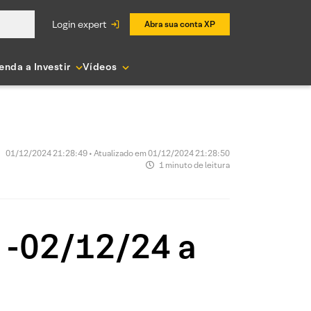
login expert
Abra sua conta XP
enda a Investir
Vídeos
01/12/2024 21:28:49 • Atualizado em 01/12/2024 21:28:50
1 minuto de leitura
 -02/12/24 a