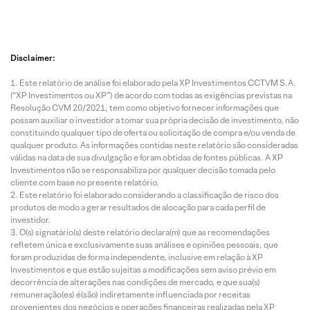
Disclaimer:
Este relatório de análise foi elaborado pela XP Investimentos CCTVM S.A.
(“XP Investimentos ou XP”) de acordo com todas as exigências previstas na
Resolução CVM 20/2021, tem como objetivo fornecer informações que
possam auxiliar o investidor a tomar sua própria decisão de investimento, não
constituindo qualquer tipo de oferta ou solicitação de compra e/ou venda de
qualquer produto. As informações contidas neste relatório são consideradas
válidas na data de sua divulgação e foram obtidas de fontes públicas. A XP
Investimentos não se responsabiliza por qualquer decisão tomada pelo
cliente com base no presente relatório.
Este relatório foi elaborado considerando a classificação de risco dos
produtos de modo a gerar resultados de alocação para cada perfil de
investidor.
O(s) signatário(s) deste relatório declara(m) que as recomendações
refletem única e exclusivamente suas análises e opiniões pessoais, que
foram produzidas de forma independente, inclusive em relação à XP
Investimentos e que estão sujeitas a modificações sem aviso prévio em
decorrência de alterações nas condições de mercado, e que sua(s)
remuneração(es) é(são) indiretamente influenciada por receitas
provenientes dos negócios e operações financeiras realizadas pela XP