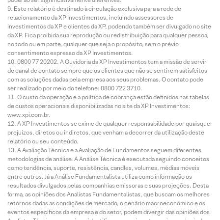
Este relatório é destinado à circulação exclusiva para a rede de
relacionamento da XP Investimentos, incluindo assessores de
investimentos da XP e clientes da XP, podendo também ser divulgado no site
da XP. Fica proibida sua reprodução ou redistribuição para qualquer pessoa,
no todo ou em parte, qualquer que seja o propósito, sem o prévio
consentimento expresso da XP Investimentos.
0800 77 20202. A Ouvidoria da XP Investimentos tem a missão de servir
de canal de contato sempre que os clientes que não se sentirem satisfeitos
com as soluções dadas pela empresa aos seus problemas. O contato pode
ser realizado por meio do telefone: 0800 722 3710.
O custo da operação e a política de cobrança estão definidos nas tabelas
de custos operacionais disponibilizadas no site da XP Investimentos:
www.xpi.com.br.
A XP Investimentos se exime de qualquer responsabilidade por quaisquer
prejuízos, diretos ou indiretos, que venham a decorrer da utilização deste
relatório ou seu conteúdo.
A Avaliação Técnica e a Avaliação de Fundamentos seguem diferentes
metodologias de análise. A Análise Técnica é executada seguindo conceitos
como tendência, suporte, resistência, candles, volumes, médias móveis
entre outros. Já a Análise Fundamentalista utiliza como informação os
resultados divulgados pelas companhias emissoras e suas projeções. Desta
forma, as opiniões dos Analistas Fundamentalistas, que buscam os melhores
retornos dadas as condições de mercado, o cenário macroeconômico e os
eventos específicos da empresa e do setor, podem divergir das opiniões dos