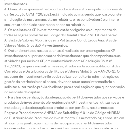
Investimentos.
O analista responsável pelo conteúdo deste relatório e pelo cumprimento
da Resolução CVM nº 20/2021 está indicado acima, sendo que, caso constem
a indicação de mais um analista no relatório, o responsável será o primeiro
analista credenciado a ser mencionado no relatório.
Os analistas da XP Investimentos estão obrigados ao cumprimento de
todas as regras previstas no Código de Conduta da APIMEC Brasil para o
Analista de Valores Mobiliários e na Política de Conduta dos Analistas de
Valores Mobiliários da XP Investimentos.
O atendimento de nossos clientes é realizado por empregados da XP
Investimentos ou por assessores de investimento que desempenham suas
atividades por meio da XP, em conformidade com a Resolução CVM nº
178/2023, os quais encontram-se registrados na Associação Nacional das
Corretoras e Distribuidoras de Títulos e Valores Mobiliários – ANCORD. O
assessor de investimento não pode realizar consultoria, administração ou
gestão de patrimônio de clientes, devendo atuar como intermediário e
solicitar autorização prévia do cliente para a realização de qualquer operação
no mercado de capitais.
Para fins de verificação da adequação do perfil do investidor aos serviços e
produtos de investimento oferecidos pela XP Investimentos, utilizamos a
metodologia de adequação dos produtos por portfólio, nos termos das
Regras e Procedimentos ANBIMA de Suitability nº 01 e do Código ANBIMA
de Distribuição de Produtos de Investimento. Essa metodologia consiste em
atribuir uma pontuação máxima de risco para cada perfil de investidor
(conservador, moderado e agressivo), bem como uma pontuação de risco