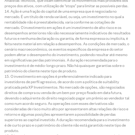
Analistas Técnicos, que visam identificar os movimentos mais prováveis dos
preços dos ativos, com utilização de “stops” para limitar as possíveis perdas.
Ação é uma fração do capital de uma empresa que é negociada no
mercado. É um título de renda variável, ou seja, um investimento no qual a
rentabilidade não é preestabelecida, varia conforme as cotações de
mercado. O investimento em ações é um investimento de alto risco e os
desempenhos anteriores não são necessariamente indicativos de resultados
futuros e nenhuma declaração ou garantia, de forma expressa ou implícita, é
feita neste material em relação a desempenhos. As condições de mercado, o
cenário macroeconômico, os eventos específicos da empresa e do setor
podem afetar o desempenho do investimento, podendo resultar até mesmo
em significativas perdas patrimoniais. A duração recomendada para o
investimento é de médio-longo prazo. Não há quaisquer garantias sobre o
patrimônio do cliente neste tipo de produto.
O investimento em opções é preferencialmente indicado para
investidores de perfil agressivo, de acordo com a política de suitability
praticada pela XP Investimentos. No mercado de opções, são negociados
direitos de compra ou venda de um bem por preço fixado em data futura,
devendo o adquirente do direito negociado pagar um prêmio ao vendedor tal
como num acordo seguro. As operações com esses derivativos são
consideradas de risco muito alto por apresentarem altas relações de risco e
retorno e algumas posições apresentarem a possibilidade de perdas
superiores ao capital investido. A duração recomendada para o investimento
é de curto prazo e o patrimônio do cliente não está garantido neste tipo de
produto.