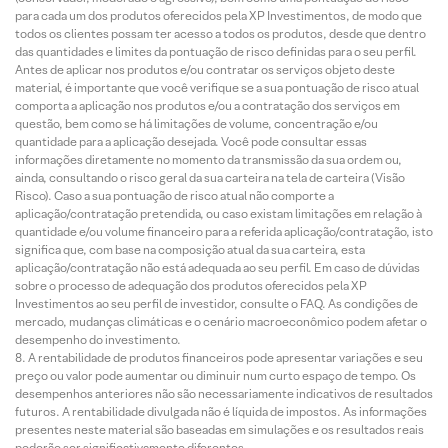
para cada um dos produtos oferecidos pela XP Investimentos, de modo que
todos os clientes possam ter acesso a todos os produtos, desde que dentro
das quantidades e limites da pontuação de risco definidas para o seu perfil.
Antes de aplicar nos produtos e/ou contratar os serviços objeto deste
material, é importante que você verifique se a sua pontuação de risco atual
comporta a aplicação nos produtos e/ou a contratação dos serviços em
questão, bem como se há limitações de volume, concentração e/ou
quantidade para a aplicação desejada. Você pode consultar essas
informações diretamente no momento da transmissão da sua ordem ou,
ainda, consultando o risco geral da sua carteira na tela de carteira (Visão
Risco). Caso a sua pontuação de risco atual não comporte a
aplicação/contratação pretendida, ou caso existam limitações em relação à
quantidade e/ou volume financeiro para a referida aplicação/contratação, isto
significa que, com base na composição atual da sua carteira, esta
aplicação/contratação não está adequada ao seu perfil. Em caso de dúvidas
sobre o processo de adequação dos produtos oferecidos pela XP
Investimentos ao seu perfil de investidor, consulte o FAQ. As condições de
mercado, mudanças climáticas e o cenário macroeconômico podem afetar o
desempenho do investimento.
A rentabilidade de produtos financeiros pode apresentar variações e seu
preço ou valor pode aumentar ou diminuir num curto espaço de tempo. Os
desempenhos anteriores não são necessariamente indicativos de resultados
futuros. A rentabilidade divulgada não é líquida de impostos. As informações
presentes neste material são baseadas em simulações e os resultados reais
poderão ser significativamente diferentes.