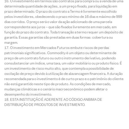
O investimento em termos são contratos para compra ou a venda de uma
determinada quantidade de ações, a um preço fixado, para liquidação em
prazo determinado. O prazo do contrato a Termo é livremente escolhido
pelos investidores, obedecendo o prazo mínimo de 16 dias e máximo de 999
dias corridos. O preço será o valor da ação adicionado de uma parcela
correspondente aos juros – que são fixados livremente em mercado, em
função do prazo do contrato. Toda transação a termo requer um depósito de
garantia. Essas garantias são prestadas em duas formas: cobertura ou
margem.
O investimento em Mercados Futuros embute riscos de perdas
patrimoniais significativos. Commodity é um objeto ou determinante de
preço de um contrato futuro ou outro instrumento derivativo, podendo
consubstanciar um índice, uma taxa, um valor mobiliário ou produto físico. É
um investimento de risco muito alto, que contempla a possibilidade de
oscilação de preço devido à utilização de alavancagem financeira. A duração
recomendada para o investimento é de curto prazo e o patrimônio do cliente
não está garantido neste tipo de produto. As condições de mercado,
mudanças climáticas e o cenário macroeconômico podem afetar o
desempenho do investimento.
ESTA INSTITUIÇÃO É ADERENTE AO CÓDIGO ANBIMA DE
DISTRIBUIÇÃO DE PRODUTOS DE INVESTIMENTO.