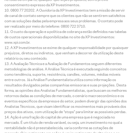
consentimento expresso da XP Investimentos.
0800 77 20202. A Ouvidoria da XP Investimentos tem a missão de servir
de canal de contato sempre que os clientes que não se sentirem satisfeitos
com as soluções dadas pela empresa aos seus problemas. O contato pode
ser realizado por meio do telefone: 0800 722 3710.
O custo da operação e a política de cobrança estão definidos nas tabelas
de custos operacionais disponibilizadas no site da XP Investimentos:
www.xpi.com.br.
A XP Investimentos se exime de qualquer responsabilidade por quaisquer
prejuízos, diretos ou indiretos, que venham a decorrer da utilização deste
relatório ou seu conteúdo.
A Avaliação Técnica e a Avaliação de Fundamentos seguem diferentes
metodologias de análise. A Análise Técnica é executada seguindo conceitos
como tendência, suporte, resistência, candles, volumes, médias móveis
entre outros. Já a Análise Fundamentalista utiliza como informação os
resultados divulgados pelas companhias emissoras e suas projeções. Desta
forma, as opiniões dos Analistas Fundamentalistas, que buscam os melhores
retornos dadas as condições de mercado, o cenário macroeconômico e os
eventos específicos da empresa e do setor, podem divergir das opiniões dos
Analistas Técnicos, que visam identificar os movimentos mais prováveis dos
preços dos ativos, com utilização de “stops” para limitar as possíveis perdas.
Ação é uma fração do capital de uma empresa que é negociada no
mercado. É um título de renda variável, ou seja, um investimento no qual a
rentabilidade não é preestabelecida, varia conforme as cotações de