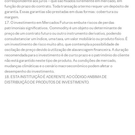
correspondente aos juros – que são fixados livremente em mercado, em
função do prazo do contrato. Toda transação a termo requer um depósito de
garantia. Essas garantias são prestadas em duas formas: cobertura ou
margem.
O investimento em Mercados Futuros embute riscos de perdas
patrimoniais significativos. Commodity é um objeto ou determinante de
preço de um contrato futuro ou outro instrumento derivativo, podendo
consubstanciar um índice, uma taxa, um valor mobiliário ou produto físico. É
um investimento de risco muito alto, que contempla a possibilidade de
oscilação de preço devido à utilização de alavancagem financeira. A duração
recomendada para o investimento é de curto prazo e o patrimônio do cliente
não está garantido neste tipo de produto. As condições de mercado,
mudanças climáticas e o cenário macroeconômico podem afetar o
desempenho do investimento.
ESTA INSTITUIÇÃO É ADERENTE AO CÓDIGO ANBIMA DE
DISTRIBUIÇÃO DE PRODUTOS DE INVESTIMENTO.