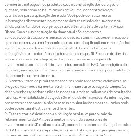
comporta a aplicação nos produtos e/ou a contratação dos serviços em
questão, bem como se há limitações de volume, concentração e/ou
quantidade para a aplicação desejada. Você pode consultar essas
informações diretamente no momento da transmissão da sua ordem ou,
ainda, consultando o risco geral da sua carteira na tela de carteira (Visão
Risco). Caso a sua pontuação de risco atual não comporte a
aplicação/contratação pretendida, ou caso existam limitações em relação à
quantidade e/ou volume financeiro para a referida aplicação/contratação, isto
significa que, com base na composição atual da sua carteira, esta
aplicação/contratação não está adequada ao seu perfil. Em caso de dúvidas
sobre o processo de adequação dos produtos oferecidos pela XP
Investimentos ao seu perfil de investidor, consulte o FAQ. As condições de
mercado, mudanças climáticas e o cenário macroeconômico podem afetar o
desempenho do investimento.
A rentabilidade de produtos financeiros pode apresentar variações e seu
preço ou valor pode aumentar ou diminuir num curto espaço de tempo. Os
desempenhos anteriores não são necessariamente indicativos de resultados
futuros. A rentabilidade divulgada não é líquida de impostos. As informações
presentes neste material são baseadas em simulações e os resultados reais
poderão ser significativamente diferentes.
Este relatório é destinado à circulação exclusiva para a rede de
relacionamento da XP Investimentos, incluindo assessores de
investimentos da XP e clientes da XP, podendo também ser divulgado no site
da XP. Fica proibida sua reprodução ou redistribuição para qualquer pessoa,
no todo ou em parte, qualquer que seja o propósito, sem o prévio