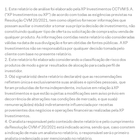
Este relatório de análise foi elaborado pela XP Investimentos CCTVM S.A.
(“XP Investimentos ou XP”) de acordo com todas as exigências previstas na
Resolução CVM 20/2021, tem como objetivo fornecer informações que
possam auxiliar o investidor a tomar sua própria decisão de investimento, não
constituindo qualquer tipo de oferta ou solicitação de compra e/ou venda de
qualquer produto. As informações contidas neste relatório são consideradas
válidas na data de sua divulgação e foram obtidas de fontes públicas. A XP
Investimentos não se responsabiliza por qualquer decisão tomada pelo
cliente com base no presente relatório.
Este relatório foi elaborado considerando a classificação de risco dos
produtos de modo a gerar resultados de alocação para cada perfil de
investidor.
O(s) signatário(s) deste relatório declara(m) que as recomendações
refletem única e exclusivamente suas análises e opiniões pessoais, que
foram produzidas de forma independente, inclusive em relação à XP
Investimentos e que estão sujeitas a modificações sem aviso prévio em
decorrência de alterações nas condições de mercado, e que sua(s)
remuneração(es) é(são) indiretamente influenciada por receitas
provenientes dos negócios e operações financeiras realizadas pela XP
Investimentos.
O analista responsável pelo conteúdo deste relatório e pelo cumprimento
da Resolução CVM nº 20/2021 está indicado acima, sendo que, caso constem
a indicação de mais um analista no relatório, o responsável será o primeiro
analista credenciado a ser mencionado no relatório.