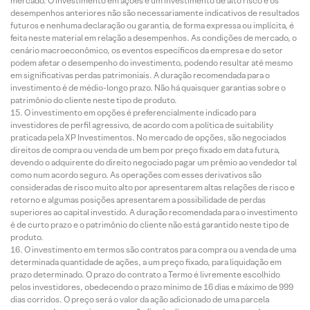
mercado. O investimento em ações é um investimento de alto risco e os
desempenhos anteriores não são necessariamente indicativos de resultados
futuros e nenhuma declaração ou garantia, de forma expressa ou implícita, é
feita neste material em relação a desempenhos. As condições de mercado, o
cenário macroeconômico, os eventos específicos da empresa e do setor
podem afetar o desempenho do investimento, podendo resultar até mesmo
em significativas perdas patrimoniais. A duração recomendada para o
investimento é de médio-longo prazo. Não há quaisquer garantias sobre o
patrimônio do cliente neste tipo de produto.
O investimento em opções é preferencialmente indicado para
investidores de perfil agressivo, de acordo com a política de suitability
praticada pela XP Investimentos. No mercado de opções, são negociados
direitos de compra ou venda de um bem por preço fixado em data futura,
devendo o adquirente do direito negociado pagar um prêmio ao vendedor tal
como num acordo seguro. As operações com esses derivativos são
consideradas de risco muito alto por apresentarem altas relações de risco e
retorno e algumas posições apresentarem a possibilidade de perdas
superiores ao capital investido. A duração recomendada para o investimento
é de curto prazo e o patrimônio do cliente não está garantido neste tipo de
produto.
O investimento em termos são contratos para compra ou a venda de uma
determinada quantidade de ações, a um preço fixado, para liquidação em
prazo determinado. O prazo do contrato a Termo é livremente escolhido
pelos investidores, obedecendo o prazo mínimo de 16 dias e máximo de 999
dias corridos. O preço será o valor da ação adicionado de uma parcela