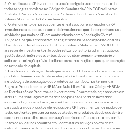
Os analistas da XP Investimentos estão obrigados ao cumprimento de
todas as regras previstas no Código de Conduta da APIMEC Brasil para o
Analista de Valores Mobiliários e na Política de Conduta dos Analistas de
Valores Mobiliários da XP Investimentos.
O atendimento de nossos clientes é realizado por empregados da XP
Investimentos ou por assessores de investimento que desempenham suas
atividades por meio da XP, em conformidade com a Resolução CVM nº
178/2023, os quais encontram-se registrados na Associação Nacional das
Corretoras e Distribuidoras de Títulos e Valores Mobiliários – ANCORD. O
assessor de investimento não pode realizar consultoria, administração ou
gestão de patrimônio de clientes, devendo atuar como intermediário e
solicitar autorização prévia do cliente para a realização de qualquer operação
no mercado de capitais.
Para fins de verificação da adequação do perfil do investidor aos serviços e
produtos de investimento oferecidos pela XP Investimentos, utilizamos a
metodologia de adequação dos produtos por portfólio, nos termos das
Regras e Procedimentos ANBIMA de Suitability nº 01 e do Código ANBIMA
de Distribuição de Produtos de Investimento. Essa metodologia consiste em
atribuir uma pontuação máxima de risco para cada perfil de investidor
(conservador, moderado e agressivo), bem como uma pontuação de risco
para cada um dos produtos oferecidos pela XP Investimentos, de modo que
todos os clientes possam ter acesso a todos os produtos, desde que dentro
das quantidades e limites da pontuação de risco definidas para o seu perfil.
Antes de aplicar nos produtos e/ou contratar os serviços objeto deste
material, é importante que você verifique se a sua pontuação de risco atual