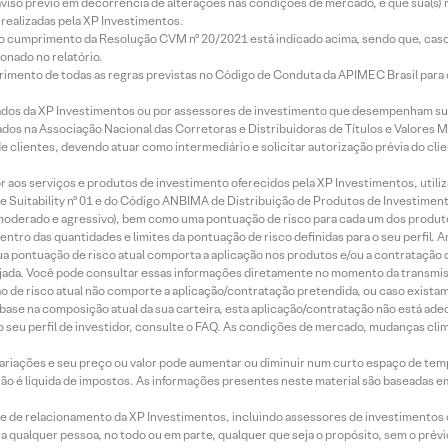
aviso prévio em decorrência de alterações nas condições de mercado, e que sua(s)
realizadas pela XP Investimentos.
lo cumprimento da Resolução CVM nº 20/2021 está indicado acima, sendo que, caso 
onado no relatório.
imento de todas as regras previstas no Código de Conduta da APIMEC Brasil para o 
ados da XP Investimentos ou por assessores de investimento que desempenham sua
os na Associação Nacional das Corretoras e Distribuidoras de Títulos e Valores 
de clientes, devendo atuar como intermediário e solicitar autorização prévia do cl
idor aos serviços e produtos de investimento oferecidos pela XP Investimentos, uti
 Suitability nº 01 e do Código ANBIMA de Distribuição de Produtos de Investimen
r, moderado e agressivo), bem como uma pontuação de risco para cada um dos produ
ntro das quantidades e limites da pontuação de risco definidas para o seu perfil. A
 sua pontuação de risco atual comporta a aplicação nos produtos e/ou a contratação
jada. Você pode consultar essas informações diretamente no momento da transmissã
ação de risco atual não comporte a aplicação/contratação pretendida, ou caso exista
m base na composição atual da sua carteira, esta aplicação/contratação não está ad
 seu perfil de investidor, consulte o FAQ. As condições de mercado, mudanças cl
 variações e seu preço ou valor pode aumentar ou diminuir num curto espaço de t
 não é líquida de impostos. As informações presentes neste material são baseadas e
rede de relacionamento da XP Investimentos, incluindo assessores de investimentos
ara qualquer pessoa, no todo ou em parte, qualquer que seja o propósito, sem o pr