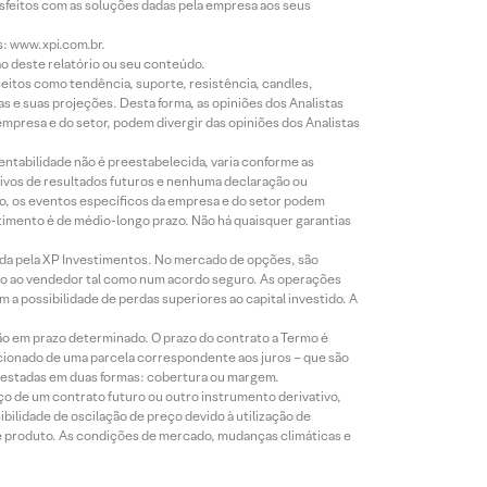
isfeitos com as soluções dadas pela empresa aos seus
s: www.xpi.com.br.
ão deste relatório ou seu conteúdo.
eitos como tendência, suporte, resistência, candles,
s e suas projeções. Desta forma, as opiniões dos Analistas
presa e do setor, podem divergir das opiniões dos Analistas
entabilidade não é preestabelecida, varia conforme as
ivos de resultados futuros e nenhuma declaração ou
co, os eventos específicos da empresa e do setor podem
timento é de médio-longo prazo. Não há quaisquer garantias
icada pela XP Investimentos. No mercado de opções, são
mio ao vendedor tal como num acordo seguro. As operações
a possibilidade de perdas superiores ao capital investido. A
ão em prazo determinado. O prazo do contrato a Termo é
icionado de uma parcela correspondente aos juros – que são
prestadas em duas formas: cobertura ou margem.
o de um contrato futuro ou outro instrumento derivativo,
bilidade de oscilação de preço devido à utilização de
de produto. As condições de mercado, mudanças climáticas e