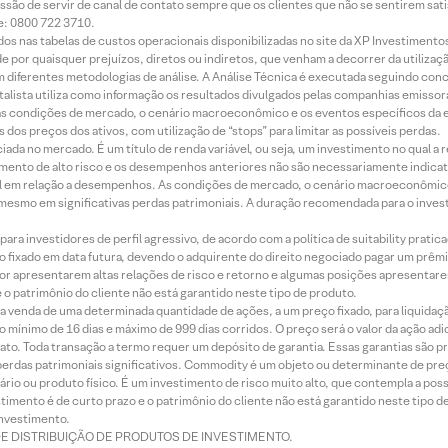
ssão de servir de canal de contato sempre que os clientes que não se sentirem sat
e: 0800 722 3710.
dos nas tabelas de custos operacionais disponibilizadas no site da XP Investimento
 por quaisquer prejuízos, diretos ou indiretos, que venham a decorrer da utilizaç
 diferentes metodologias de análise. A Análise Técnica é executada seguindo conc
alista utiliza como informação os resultados divulgados pelas companhias emissora
 condições de mercado, o cenário macroeconômico e os eventos específicos da em
dos preços dos ativos, com utilização de “stops” para limitar as possíveis perdas.
ada no mercado. É um título de renda variável, ou seja, um investimento no qual a r
mento de alto risco e os desempenhos anteriores não são necessariamente indicat
terial em relação a desempenhos. As condições de mercado, o cenário macroeconômi
mesmo em significativas perdas patrimoniais. A duração recomendada para o inves
ra investidores de perfil agressivo, de acordo com a política de suitability prat
 fixado em data futura, devendo o adquirente do direito negociado pagar um prê
or apresentarem altas relações de risco e retorno e algumas posições apresentarem 
o patrimônio do cliente não está garantido neste tipo de produto.
 venda de uma determinada quantidade de ações, a um preço fixado, para liquidaç
 mínimo de 16 dias e máximo de 999 dias corridos. O preço será o valor da ação ad
ato. Toda transação a termo requer um depósito de garantia. Essas garantias são 
rdas patrimoniais significativos. Commodity é um objeto ou determinante de preç
rio ou produto físico. É um investimento de risco muito alto, que contempla a possi
imento é de curto prazo e o patrimônio do cliente não está garantido neste tipo 
nvestimento.
DE DISTRIBUIÇÃO DE PRODUTOS DE INVESTIMENTO.