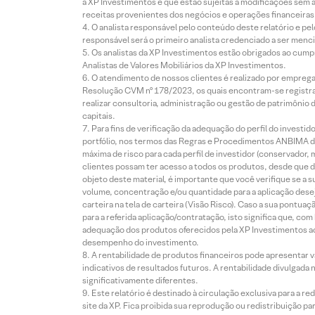
à XP Investimentos e que estão sujeitas a modificações sem 
receitas provenientes dos negócios e operações financeiras 
O analista responsável pelo conteúdo deste relatório e pe
responsável será o primeiro analista credenciado a ser menci
Os analistas da XP Investimentos estão obrigados ao cumpr
Analistas de Valores Mobiliários da XP Investimentos.
O atendimento de nossos clientes é realizado por empreg
Resolução CVM nº 178/2023, os quais encontram-se registrad
realizar consultoria, administração ou gestão de patrimônio 
capitais.
Para fins de verificação da adequação do perfil do invest
portfólio, nos termos das Regras e Procedimentos ANBIMA de
máxima de risco para cada perfil de investidor (conservado
clientes possam ter acesso a todos os produtos, desde que de
objeto deste material, é importante que você verifique se a
volume, concentração e/ou quantidade para a aplicação dese
carteira na tela de carteira (Visão Risco). Caso a sua pontu
para a referida aplicação/contratação, isto significa que, co
adequação dos produtos oferecidos pela XP Investimentos ao
desempenho do investimento.
A rentabilidade de produtos financeiros pode apresentar
indicativos de resultados futuros. A rentabilidade divulgada
significativamente diferentes.
Este relatório é destinado à circulação exclusiva para a 
site da XP. Fica proibida sua reprodução ou redistribuição p