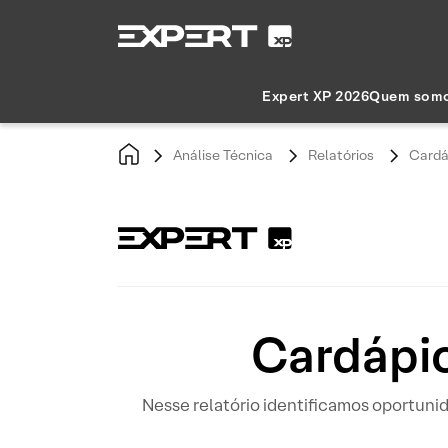
Expert XP 2026
Quem som
Análise Técnica
Relatórios
Cardá
Cardápio
Nesse relatório identificamos oportun