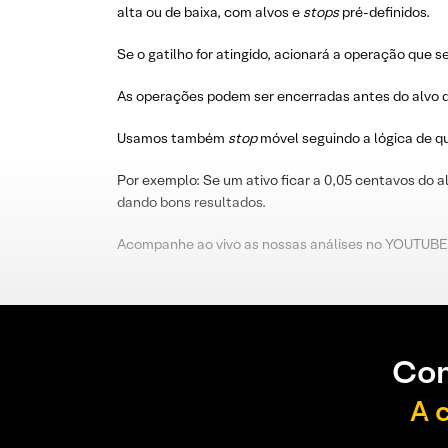
alta ou de baixa, com alvos e
stops
pré-definidos.
Se o gatilho for atingido, acionará a operação que s
As operações podem ser encerradas antes do alvo d
Usamos também
stop
móvel seguindo a lógica de 
Por exemplo: Se um ativo ficar a 0,05 centavos do a
dando bons resultados.
Acompanhe ao vivo as nossas análises no YOUTUBE
Con
A 