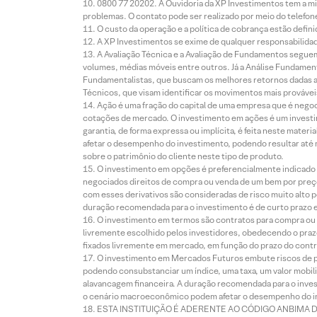
0800 77 20202. A Ouvidoria da XP Investimentos tem a mi
problemas. O contato pode ser realizado por meio do telefon
O custo da operação e a política de cobrança estão defini
A XP Investimentos se exime de qualquer responsabilidade
A Avaliação Técnica e a Avaliação de Fundamentos seguem
volumes, médias móveis entre outros. Já a Análise Fundament
Fundamentalistas, que buscam os melhores retornos dadas as
Técnicos, que visam identificar os movimentos mais prováveis 
Ação é uma fração do capital de uma empresa que é negoci
cotações de mercado. O investimento em ações é um investi
garantia, de forma expressa ou implícita, é feita neste ma
afetar o desempenho do investimento, podendo resultar até 
sobre o patrimônio do cliente neste tipo de produto.
O investimento em opções é preferencialmente indicado pa
negociados direitos de compra ou venda de um bem por preço
com esses derivativos são consideradas de risco muito alto p
duração recomendada para o investimento é de curto prazo e 
O investimento em termos são contratos para compra ou a
livremente escolhido pelos investidores, obedecendo o prazo
fixados livremente em mercado, em função do prazo do contr
O investimento em Mercados Futuros embute riscos de pe
podendo consubstanciar um índice, uma taxa, um valor mobiliá
alavancagem financeira. A duração recomendada para o invest
o cenário macroeconômico podem afetar o desempenho do i
ESTA INSTITUIÇÃO É ADERENTE AO CÓDIGO ANBIMA 