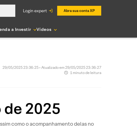
login expert
Abra sua conta XP
enda a Investir
Vídeos
29/05/2025 23:36:25 • Atualizado em 29/05/2025 23:36:27
1 minuto de leitura
o de 2025
, assim como o acompanhamento delas no