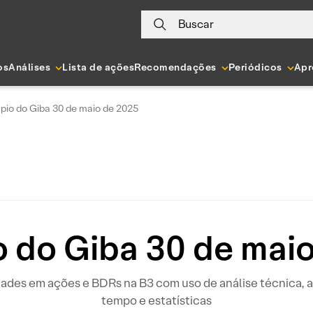
Buscar
os
Análises
Lista de ações
Recomendações
Periódicos
Apr
pio do Giba 30 de maio de 2025
 do Giba 30 de mai
idades em ações e BDRs na B3 com uso de análise técnica
tempo e estatísticas