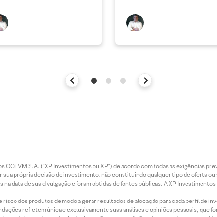
entos CCTVM S.A. (“XP Investimentos ou XP”) de acordo com todas as exigências p
r sua própria decisão de investimento, não constituindo qualquer tipo de oferta ou
s na data de sua divulgação e foram obtidas de fontes públicas. A XP Investimentos
e risco dos produtos de modo a gerar resultados de alocação para cada perfil de inv
mendações refletem única e exclusivamente suas análises e opiniões pessoais, que 