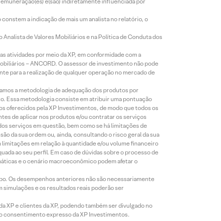
 remuneração(es) é(são) indiretamente influenciada por
constem a indicação de mais um analista no relatório, o
Analista de Valores Mobiliários e na Política de Conduta dos
s atividades por meio da XP, em conformidade com a
Mobiliários – ANCORD. O assessor de investimento não pode
iente para a realização de qualquer operação no mercado de
lizamos a metodologia de adequação dos produtos por
to. Essa metodologia consiste em atribuir uma pontuação
tos oferecidos pela XP Investimentos, de modo que todos os
ntes de aplicar nos produtos e/ou contratar os serviços
 dos serviços em questão, bem como se há limitações de
o da sua ordem ou, ainda, consultando o risco geral da sua
m limitações em relação à quantidade e/ou volume financeiro
equada ao seu perfil. Em caso de dúvidas sobre o processo de
imáticas e o cenário macroeconômico podem afetar o
empo. Os desempenhos anteriores não são necessariamente
m simulações e os resultados reais poderão ser
 da XP e clientes da XP, podendo também ser divulgado no
évio consentimento expresso da XP Investimentos.