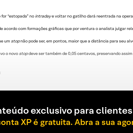
e for “estopada” no
intraday
e voltar no gatilho dará reentrada na oper
e acordo com formações gráficas que por ventura o analista julgar re
que um
stop
não pode ser, em pontos, maior que a distância para seu alv
lvo o novo
stop
deve ser também de 0,05 centavos, preservando assim 
:
teúdo exclusivo para clientes
conta XP é gratuita. Abra a sua ago