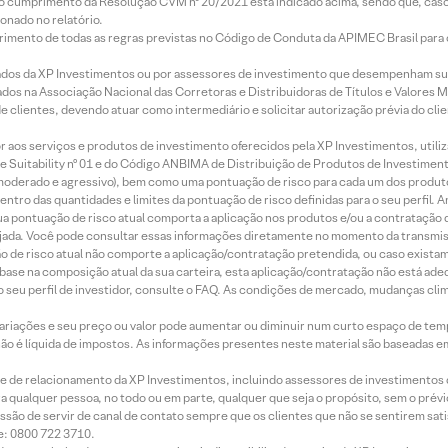
lo cumprimento da Resolução CVM nº 20/2021 está indicado acima, sendo que, caso 
onado no relatório.
imento de todas as regras previstas no Código de Conduta da APIMEC Brasil para o 
ados da XP Investimentos ou por assessores de investimento que desempenham sua
os na Associação Nacional das Corretoras e Distribuidoras de Títulos e Valores 
de clientes, devendo atuar como intermediário e solicitar autorização prévia do cl
idor aos serviços e produtos de investimento oferecidos pela XP Investimentos, uti
 Suitability nº 01 e do Código ANBIMA de Distribuição de Produtos de Investimen
r, moderado e agressivo), bem como uma pontuação de risco para cada um dos produ
ntro das quantidades e limites da pontuação de risco definidas para o seu perfil. A
 sua pontuação de risco atual comporta a aplicação nos produtos e/ou a contratação
jada. Você pode consultar essas informações diretamente no momento da transmissã
ação de risco atual não comporte a aplicação/contratação pretendida, ou caso exista
m base na composição atual da sua carteira, esta aplicação/contratação não está ad
 seu perfil de investidor, consulte o FAQ. As condições de mercado, mudanças cl
 variações e seu preço ou valor pode aumentar ou diminuir num curto espaço de t
 não é líquida de impostos. As informações presentes neste material são baseadas e
rede de relacionamento da XP Investimentos, incluindo assessores de investimentos
ara qualquer pessoa, no todo ou em parte, qualquer que seja o propósito, sem o pr
ssão de servir de canal de contato sempre que os clientes que não se sentirem sat
e: 0800 722 3710.