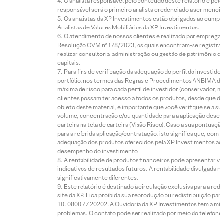
O analista responsável pelo conteúdo deste relatório e pe
responsável será o primeiro analista credenciado a ser menci
Os analistas da XP Investimentos estão obrigados ao cumpr
Analistas de Valores Mobiliários da XP Investimentos.
O atendimento de nossos clientes é realizado por empreg
Resolução CVM nº 178/2023, os quais encontram-se registrad
realizar consultoria, administração ou gestão de patrimônio 
capitais.
Para fins de verificação da adequação do perfil do invest
portfólio, nos termos das Regras e Procedimentos ANBIMA de
máxima de risco para cada perfil de investidor (conservado
clientes possam ter acesso a todos os produtos, desde que de
objeto deste material, é importante que você verifique se a
volume, concentração e/ou quantidade para a aplicação dese
carteira na tela de carteira (Visão Risco). Caso a sua pontu
para a referida aplicação/contratação, isto significa que, co
adequação dos produtos oferecidos pela XP Investimentos ao
desempenho do investimento.
A rentabilidade de produtos financeiros pode apresentar
indicativos de resultados futuros. A rentabilidade divulgada
significativamente diferentes.
Este relatório é destinado à circulação exclusiva para a 
site da XP. Fica proibida sua reprodução ou redistribuição p
0800 77 20202. A Ouvidoria da XP Investimentos tem a mi
problemas. O contato pode ser realizado por meio do telefon