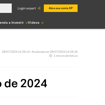
login expert
Abra sua conta XP
enda a Investir
Vídeos
28/07/2024 14:29:14 • Atualizado em 28/07/2024 14:29:16
1 minuto de leitura
o de 2024