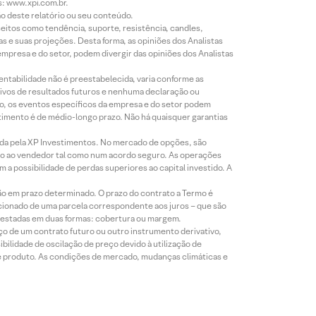
s: www.xpi.com.br.
ão deste relatório ou seu conteúdo.
eitos como tendência, suporte, resistência, candles,
s e suas projeções. Desta forma, as opiniões dos Analistas
presa e do setor, podem divergir das opiniões dos Analistas
entabilidade não é preestabelecida, varia conforme as
ivos de resultados futuros e nenhuma declaração ou
co, os eventos específicos da empresa e do setor podem
timento é de médio-longo prazo. Não há quaisquer garantias
icada pela XP Investimentos. No mercado de opções, são
mio ao vendedor tal como num acordo seguro. As operações
a possibilidade de perdas superiores ao capital investido. A
ão em prazo determinado. O prazo do contrato a Termo é
icionado de uma parcela correspondente aos juros – que são
prestadas em duas formas: cobertura ou margem.
o de um contrato futuro ou outro instrumento derivativo,
bilidade de oscilação de preço devido à utilização de
de produto. As condições de mercado, mudanças climáticas e