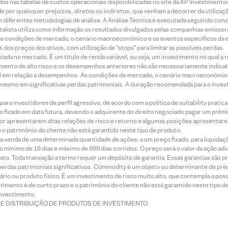
dos nas tabelas de custos operacionais disponibilizadas no site da XP Investimento
 por quaisquer prejuízos, diretos ou indiretos, que venham a decorrer da utilizaç
 diferentes metodologias de análise. A Análise Técnica é executada seguindo conc
alista utiliza como informação os resultados divulgados pelas companhias emissora
 condições de mercado, o cenário macroeconômico e os eventos específicos da em
dos preços dos ativos, com utilização de “stops” para limitar as possíveis perdas.
ada no mercado. É um título de renda variável, ou seja, um investimento no qual a r
mento de alto risco e os desempenhos anteriores não são necessariamente indicat
terial em relação a desempenhos. As condições de mercado, o cenário macroeconômi
mesmo em significativas perdas patrimoniais. A duração recomendada para o inves
ra investidores de perfil agressivo, de acordo com a política de suitability prat
 fixado em data futura, devendo o adquirente do direito negociado pagar um prê
or apresentarem altas relações de risco e retorno e algumas posições apresentarem 
o patrimônio do cliente não está garantido neste tipo de produto.
 venda de uma determinada quantidade de ações, a um preço fixado, para liquidaç
 mínimo de 16 dias e máximo de 999 dias corridos. O preço será o valor da ação ad
ato. Toda transação a termo requer um depósito de garantia. Essas garantias são 
rdas patrimoniais significativos. Commodity é um objeto ou determinante de preç
rio ou produto físico. É um investimento de risco muito alto, que contempla a possi
imento é de curto prazo e o patrimônio do cliente não está garantido neste tipo 
nvestimento.
DE DISTRIBUIÇÃO DE PRODUTOS DE INVESTIMENTO.