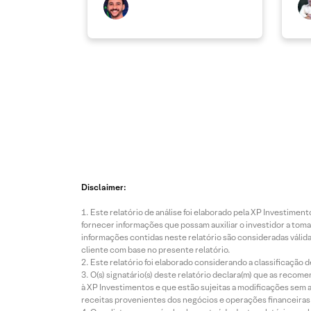
Disclaimer:
Este relatório de análise foi elaborado pela XP Investim
fornecer informações que possam auxiliar o investidor a toma
informações contidas neste relatório são consideradas válida
cliente com base no presente relatório.
Este relatório foi elaborado considerando a classificação d
O(s) signatário(s) deste relatório declara(m) que as reco
à XP Investimentos e que estão sujeitas a modificações sem 
receitas provenientes dos negócios e operações financeiras 