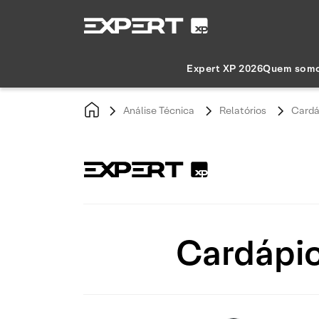
Expert XP 2026
Quem som
Análise Técnica
Relatórios
Cardá
Cardápio