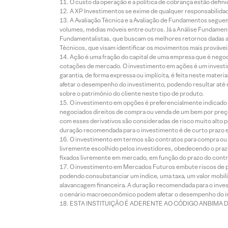
O custo da operação e a política de cobrança estão defini
A XP Investimentos se exime de qualquer responsabilidade
A Avaliação Técnica e a Avaliação de Fundamentos seguem
volumes, médias móveis entre outros. Já a Análise Fundament
Fundamentalistas, que buscam os melhores retornos dadas as
Técnicos, que visam identificar os movimentos mais prováveis 
Ação é uma fração do capital de uma empresa que é negoci
cotações de mercado. O investimento em ações é um investi
garantia, de forma expressa ou implícita, é feita neste ma
afetar o desempenho do investimento, podendo resultar até 
sobre o patrimônio do cliente neste tipo de produto.
O investimento em opções é preferencialmente indicado pa
negociados direitos de compra ou venda de um bem por preço
com esses derivativos são consideradas de risco muito alto p
duração recomendada para o investimento é de curto prazo e 
O investimento em termos são contratos para compra ou a
livremente escolhido pelos investidores, obedecendo o prazo
fixados livremente em mercado, em função do prazo do contr
O investimento em Mercados Futuros embute riscos de pe
podendo consubstanciar um índice, uma taxa, um valor mobiliá
alavancagem financeira. A duração recomendada para o invest
o cenário macroeconômico podem afetar o desempenho do i
ESTA INSTITUIÇÃO É ADERENTE AO CÓDIGO ANBIMA 