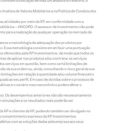
constem a indicação de mais um analista no relatório, o
Analista de Valores Mobiliários e na Política de Conduta dos
s atividades por meio da XP, em conformidade com a
Mobiliários – ANCORD. O assessor de investimento não pode
iente para a realização de qualquer operação no mercado de
lizamos a metodologia de adequação dos produtos por
to. Essa metodologia consiste em atribuir uma pontuação
tos oferecidos pela XP Investimentos, de modo que todos os
ntes de aplicar nos produtos e/ou contratar os serviços
 dos serviços em questão, bem como se há limitações de
o da sua ordem ou, ainda, consultando o risco geral da sua
m limitações em relação à quantidade e/ou volume financeiro
equada ao seu perfil. Em caso de dúvidas sobre o processo de
imáticas e o cenário macroeconômico podem afetar o
empo. Os desempenhos anteriores não são necessariamente
m simulações e os resultados reais poderão ser
 da XP e clientes da XP, podendo também ser divulgado no
évio consentimento expresso da XP Investimentos.
isfeitos com as soluções dadas pela empresa aos seus