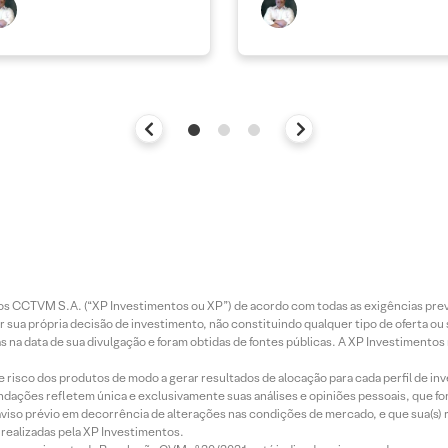
entos CCTVM S.A. (“XP Investimentos ou XP”) de acordo com todas as exigências p
r sua própria decisão de investimento, não constituindo qualquer tipo de oferta ou
s na data de sua divulgação e foram obtidas de fontes públicas. A XP Investimentos
e risco dos produtos de modo a gerar resultados de alocação para cada perfil de inv
mendações refletem única e exclusivamente suas análises e opiniões pessoais, que 
aviso prévio em decorrência de alterações nas condições de mercado, e que sua(s)
realizadas pela XP Investimentos.