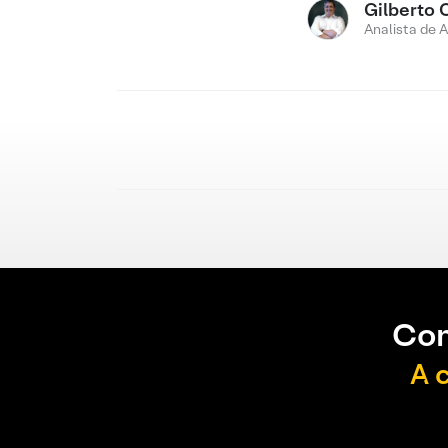
Gilberto 
Analista de 
Con
A 