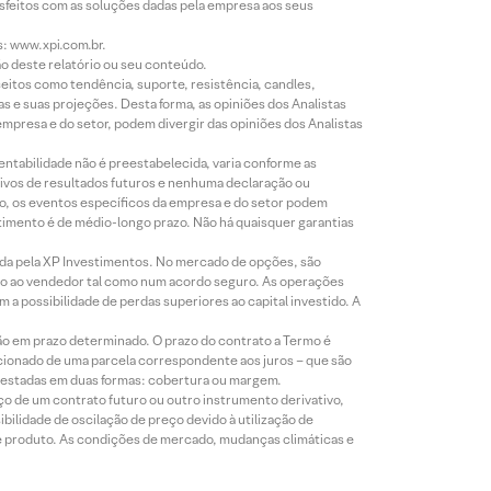
isfeitos com as soluções dadas pela empresa aos seus
s: www.xpi.com.br.
ão deste relatório ou seu conteúdo.
eitos como tendência, suporte, resistência, candles,
s e suas projeções. Desta forma, as opiniões dos Analistas
presa e do setor, podem divergir das opiniões dos Analistas
entabilidade não é preestabelecida, varia conforme as
ivos de resultados futuros e nenhuma declaração ou
co, os eventos específicos da empresa e do setor podem
timento é de médio-longo prazo. Não há quaisquer garantias
icada pela XP Investimentos. No mercado de opções, são
mio ao vendedor tal como num acordo seguro. As operações
a possibilidade de perdas superiores ao capital investido. A
ão em prazo determinado. O prazo do contrato a Termo é
icionado de uma parcela correspondente aos juros – que são
prestadas em duas formas: cobertura ou margem.
o de um contrato futuro ou outro instrumento derivativo,
bilidade de oscilação de preço devido à utilização de
de produto. As condições de mercado, mudanças climáticas e