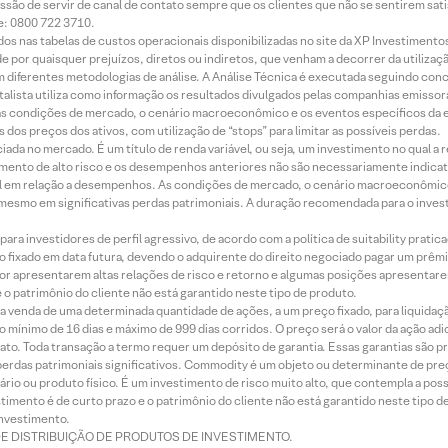
ssão de servir de canal de contato sempre que os clientes que não se sentirem sat
e: 0800 722 3710.
dos nas tabelas de custos operacionais disponibilizadas no site da XP Investimento
 por quaisquer prejuízos, diretos ou indiretos, que venham a decorrer da utilizaç
 diferentes metodologias de análise. A Análise Técnica é executada seguindo conc
alista utiliza como informação os resultados divulgados pelas companhias emissora
 condições de mercado, o cenário macroeconômico e os eventos específicos da em
dos preços dos ativos, com utilização de “stops” para limitar as possíveis perdas.
ada no mercado. É um título de renda variável, ou seja, um investimento no qual a r
mento de alto risco e os desempenhos anteriores não são necessariamente indicat
terial em relação a desempenhos. As condições de mercado, o cenário macroeconômi
mesmo em significativas perdas patrimoniais. A duração recomendada para o inves
ra investidores de perfil agressivo, de acordo com a política de suitability prat
 fixado em data futura, devendo o adquirente do direito negociado pagar um prê
or apresentarem altas relações de risco e retorno e algumas posições apresentarem 
o patrimônio do cliente não está garantido neste tipo de produto.
 venda de uma determinada quantidade de ações, a um preço fixado, para liquidaç
 mínimo de 16 dias e máximo de 999 dias corridos. O preço será o valor da ação ad
ato. Toda transação a termo requer um depósito de garantia. Essas garantias são 
rdas patrimoniais significativos. Commodity é um objeto ou determinante de preç
rio ou produto físico. É um investimento de risco muito alto, que contempla a possi
imento é de curto prazo e o patrimônio do cliente não está garantido neste tipo 
nvestimento.
DE DISTRIBUIÇÃO DE PRODUTOS DE INVESTIMENTO.