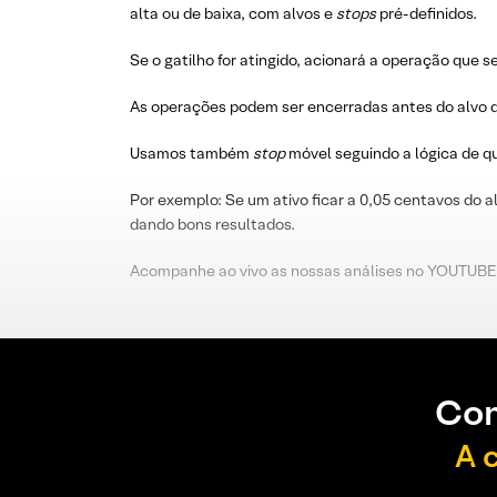
alta ou de baixa, com alvos e
stops
pré-definidos.
Se o gatilho for atingido, acionará a operação que s
As operações podem ser encerradas antes do alvo d
Usamos também
stop
móvel seguindo a lógica de 
Por exemplo: Se um ativo ficar a 0,05 centavos do a
dando bons resultados.
Acompanhe ao vivo as nossas análises no YOUTUBE
Con
A 