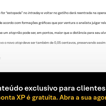
e for “estopada” no
intraday
e voltar no gatilho dará reentrada na oper
e acordo com formações gráficas que por ventura o analista julgar re
que um
stop
não pode ser, em pontos, maior que a distância para seu alv
lvo o novo
stop
deve ser também de 0,05 centavos, preservando assim 
:
teúdo exclusivo para clientes
conta XP é gratuita. Abra a sua ago