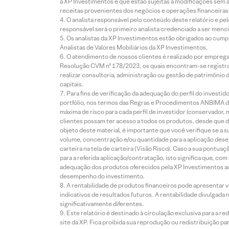
à XP Investimentos e que estão sujeitas a modificações sem 
receitas provenientes dos negócios e operações financeiras 
O analista responsável pelo conteúdo deste relatório e pe
responsável será o primeiro analista credenciado a ser menci
Os analistas da XP Investimentos estão obrigados ao cumpr
Analistas de Valores Mobiliários da XP Investimentos.
O atendimento de nossos clientes é realizado por empreg
Resolução CVM nº 178/2023, os quais encontram-se registrad
realizar consultoria, administração ou gestão de patrimônio 
capitais.
Para fins de verificação da adequação do perfil do invest
portfólio, nos termos das Regras e Procedimentos ANBIMA de
máxima de risco para cada perfil de investidor (conservado
clientes possam ter acesso a todos os produtos, desde que de
objeto deste material, é importante que você verifique se a
volume, concentração e/ou quantidade para a aplicação dese
carteira na tela de carteira (Visão Risco). Caso a sua pontu
para a referida aplicação/contratação, isto significa que, co
adequação dos produtos oferecidos pela XP Investimentos ao
desempenho do investimento.
A rentabilidade de produtos financeiros pode apresentar
indicativos de resultados futuros. A rentabilidade divulgada
significativamente diferentes.
Este relatório é destinado à circulação exclusiva para a 
site da XP. Fica proibida sua reprodução ou redistribuição p