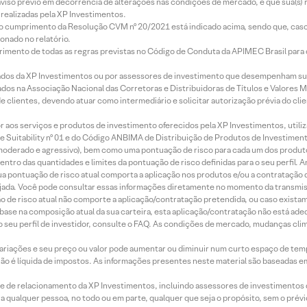
aviso prévio em decorrência de alterações nas condições de mercado, e que sua(s)
realizadas pela XP Investimentos.
lo cumprimento da Resolução CVM nº 20/2021 está indicado acima, sendo que, caso 
onado no relatório.
imento de todas as regras previstas no Código de Conduta da APIMEC Brasil para o 
ados da XP Investimentos ou por assessores de investimento que desempenham sua
os na Associação Nacional das Corretoras e Distribuidoras de Títulos e Valores 
de clientes, devendo atuar como intermediário e solicitar autorização prévia do cl
idor aos serviços e produtos de investimento oferecidos pela XP Investimentos, uti
 Suitability nº 01 e do Código ANBIMA de Distribuição de Produtos de Investimen
r, moderado e agressivo), bem como uma pontuação de risco para cada um dos produ
ntro das quantidades e limites da pontuação de risco definidas para o seu perfil. A
 sua pontuação de risco atual comporta a aplicação nos produtos e/ou a contratação
jada. Você pode consultar essas informações diretamente no momento da transmissã
ação de risco atual não comporte a aplicação/contratação pretendida, ou caso exista
m base na composição atual da sua carteira, esta aplicação/contratação não está ad
 seu perfil de investidor, consulte o FAQ. As condições de mercado, mudanças cl
 variações e seu preço ou valor pode aumentar ou diminuir num curto espaço de t
 não é líquida de impostos. As informações presentes neste material são baseadas e
rede de relacionamento da XP Investimentos, incluindo assessores de investimentos
ara qualquer pessoa, no todo ou em parte, qualquer que seja o propósito, sem o pr