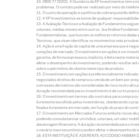
0800 77 20202. A Ouvidoria da XP Investimentos tem a mi
problemas. O contato pode ser realizado por meio do telefon
O custo da operação e a política de cobrança estão defini
A XP Investimentos se exime de qualquer responsabilidade
A Avaliação Técnica e a Avaliação de Fundamentos seguem
volumes, médias móveis entre outros. Já a Análise Fundament
Fundamentalistas, que buscam os melhores retornos dadas as
Técnicos, que visam identificar os movimentos mais prováveis 
Ação é uma fração do capital de uma empresa que é negoci
cotações de mercado. O investimento em ações é um investi
garantia, de forma expressa ou implícita, é feita neste ma
afetar o desempenho do investimento, podendo resultar até 
sobre o patrimônio do cliente neste tipo de produto.
O investimento em opções é preferencialmente indicado pa
negociados direitos de compra ou venda de um bem por preço
com esses derivativos são consideradas de risco muito alto p
duração recomendada para o investimento é de curto prazo e 
O investimento em termos são contratos para compra ou a
livremente escolhido pelos investidores, obedecendo o prazo
fixados livremente em mercado, em função do prazo do contr
O investimento em Mercados Futuros embute riscos de pe
podendo consubstanciar um índice, uma taxa, um valor mobiliá
alavancagem financeira. A duração recomendada para o invest
o cenário macroeconômico podem afetar o desempenho do i
ESTA INSTITUIÇÃO É ADERENTE AO CÓDIGO ANBIMA 