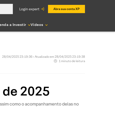
login expert
Abra sua conta XP
enda a Investir
Vídeos
28/04/2025 23:19:36 • Atualizado em 28/04/2025 23:19:38
1 minuto de leitura
l de 2025
, assim como o acompanhamento delas no