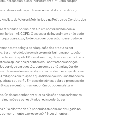
 remuneração(es) é(são) indiretamente influenciada por
constem a indicação de mais um analista no relatório, o
Analista de Valores Mobiliários e na Política de Conduta dos
s atividades por meio da XP, em conformidade com a
Mobiliários – ANCORD. O assessor de investimento não pode
iente para a realização de qualquer operação no mercado de
lizamos a metodologia de adequação dos produtos por
to. Essa metodologia consiste em atribuir uma pontuação
tos oferecidos pela XP Investimentos, de modo que todos os
ntes de aplicar nos produtos e/ou contratar os serviços
 dos serviços em questão, bem como se há limitações de
o da sua ordem ou, ainda, consultando o risco geral da sua
m limitações em relação à quantidade e/ou volume financeiro
equada ao seu perfil. Em caso de dúvidas sobre o processo de
imáticas e o cenário macroeconômico podem afetar o
empo. Os desempenhos anteriores não são necessariamente
m simulações e os resultados reais poderão ser
 da XP e clientes da XP, podendo também ser divulgado no
évio consentimento expresso da XP Investimentos.