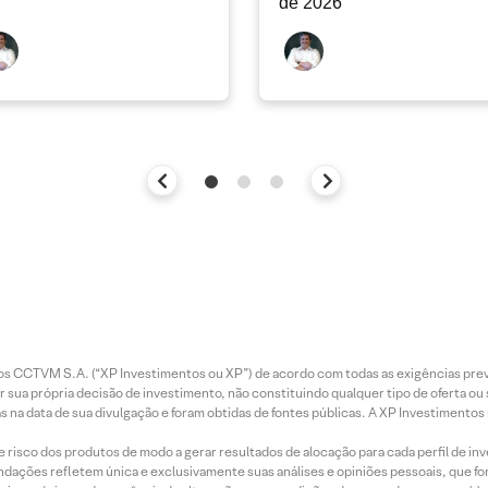
de 2026
entos CCTVM S.A. (“XP Investimentos ou XP”) de acordo com todas as exigências p
r sua própria decisão de investimento, não constituindo qualquer tipo de oferta ou
s na data de sua divulgação e foram obtidas de fontes públicas. A XP Investimentos
e risco dos produtos de modo a gerar resultados de alocação para cada perfil de inv
mendações refletem única e exclusivamente suas análises e opiniões pessoais, que 