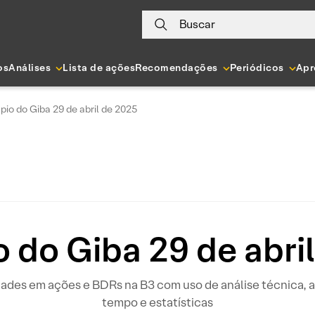
Buscar
os
Análises
Lista de ações
Recomendações
Periódicos
Apr
io do Giba 29 de abril de 2025
 do Giba 29 de abri
idades em ações e BDRs na B3 com uso de análise técnica
tempo e estatísticas