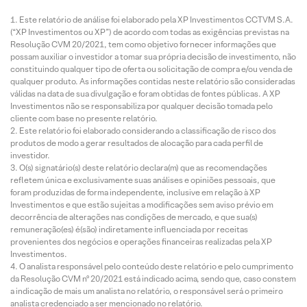
Este relatório de análise foi elaborado pela XP Investimentos CCTVM S.A.
(“XP Investimentos ou XP”) de acordo com todas as exigências previstas na
Resolução CVM 20/2021, tem como objetivo fornecer informações que
possam auxiliar o investidor a tomar sua própria decisão de investimento, não
constituindo qualquer tipo de oferta ou solicitação de compra e/ou venda de
qualquer produto. As informações contidas neste relatório são consideradas
válidas na data de sua divulgação e foram obtidas de fontes públicas. A XP
Investimentos não se responsabiliza por qualquer decisão tomada pelo
cliente com base no presente relatório.
Este relatório foi elaborado considerando a classificação de risco dos
produtos de modo a gerar resultados de alocação para cada perfil de
investidor.
O(s) signatário(s) deste relatório declara(m) que as recomendações
refletem única e exclusivamente suas análises e opiniões pessoais, que
foram produzidas de forma independente, inclusive em relação à XP
Investimentos e que estão sujeitas a modificações sem aviso prévio em
decorrência de alterações nas condições de mercado, e que sua(s)
remuneração(es) é(são) indiretamente influenciada por receitas
provenientes dos negócios e operações financeiras realizadas pela XP
Investimentos.
O analista responsável pelo conteúdo deste relatório e pelo cumprimento
da Resolução CVM nº 20/2021 está indicado acima, sendo que, caso constem
a indicação de mais um analista no relatório, o responsável será o primeiro
analista credenciado a ser mencionado no relatório.