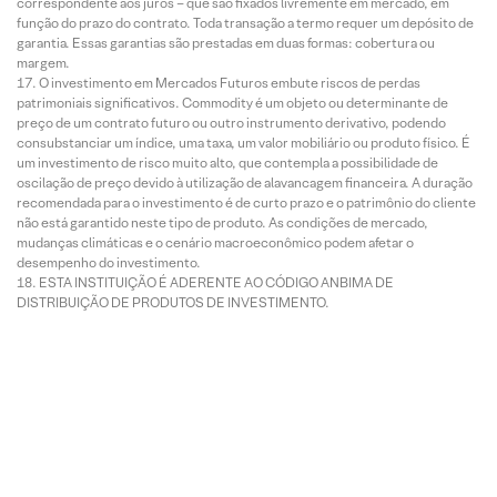
correspondente aos juros – que são fixados livremente em mercado, em
função do prazo do contrato. Toda transação a termo requer um depósito de
garantia. Essas garantias são prestadas em duas formas: cobertura ou
margem.
O investimento em Mercados Futuros embute riscos de perdas
patrimoniais significativos. Commodity é um objeto ou determinante de
preço de um contrato futuro ou outro instrumento derivativo, podendo
consubstanciar um índice, uma taxa, um valor mobiliário ou produto físico. É
um investimento de risco muito alto, que contempla a possibilidade de
oscilação de preço devido à utilização de alavancagem financeira. A duração
recomendada para o investimento é de curto prazo e o patrimônio do cliente
não está garantido neste tipo de produto. As condições de mercado,
mudanças climáticas e o cenário macroeconômico podem afetar o
desempenho do investimento.
ESTA INSTITUIÇÃO É ADERENTE AO CÓDIGO ANBIMA DE
DISTRIBUIÇÃO DE PRODUTOS DE INVESTIMENTO.