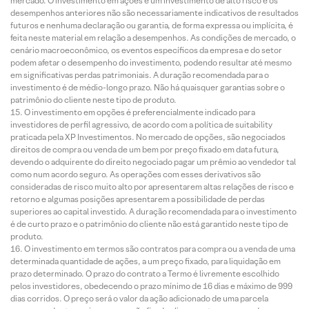
mercado. O investimento em ações é um investimento de alto risco e os
desempenhos anteriores não são necessariamente indicativos de resultados
futuros e nenhuma declaração ou garantia, de forma expressa ou implícita, é
feita neste material em relação a desempenhos. As condições de mercado, o
cenário macroeconômico, os eventos específicos da empresa e do setor
podem afetar o desempenho do investimento, podendo resultar até mesmo
em significativas perdas patrimoniais. A duração recomendada para o
investimento é de médio-longo prazo. Não há quaisquer garantias sobre o
patrimônio do cliente neste tipo de produto.
O investimento em opções é preferencialmente indicado para
investidores de perfil agressivo, de acordo com a política de suitability
praticada pela XP Investimentos. No mercado de opções, são negociados
direitos de compra ou venda de um bem por preço fixado em data futura,
devendo o adquirente do direito negociado pagar um prêmio ao vendedor tal
como num acordo seguro. As operações com esses derivativos são
consideradas de risco muito alto por apresentarem altas relações de risco e
retorno e algumas posições apresentarem a possibilidade de perdas
superiores ao capital investido. A duração recomendada para o investimento
é de curto prazo e o patrimônio do cliente não está garantido neste tipo de
produto.
O investimento em termos são contratos para compra ou a venda de uma
determinada quantidade de ações, a um preço fixado, para liquidação em
prazo determinado. O prazo do contrato a Termo é livremente escolhido
pelos investidores, obedecendo o prazo mínimo de 16 dias e máximo de 999
dias corridos. O preço será o valor da ação adicionado de uma parcela