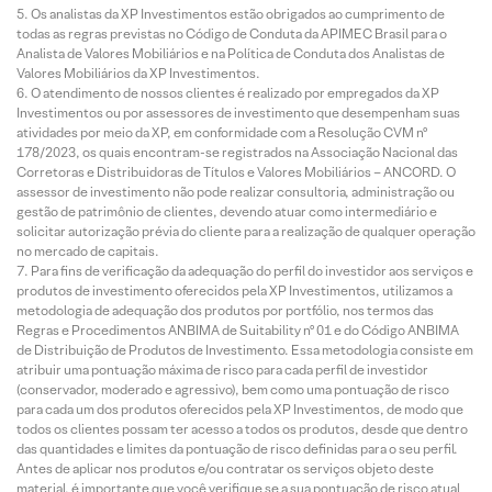
Os analistas da XP Investimentos estão obrigados ao cumprimento de
todas as regras previstas no Código de Conduta da APIMEC Brasil para o
Analista de Valores Mobiliários e na Política de Conduta dos Analistas de
Valores Mobiliários da XP Investimentos.
O atendimento de nossos clientes é realizado por empregados da XP
Investimentos ou por assessores de investimento que desempenham suas
atividades por meio da XP, em conformidade com a Resolução CVM nº
178/2023, os quais encontram-se registrados na Associação Nacional das
Corretoras e Distribuidoras de Títulos e Valores Mobiliários – ANCORD. O
assessor de investimento não pode realizar consultoria, administração ou
gestão de patrimônio de clientes, devendo atuar como intermediário e
solicitar autorização prévia do cliente para a realização de qualquer operação
no mercado de capitais.
Para fins de verificação da adequação do perfil do investidor aos serviços e
produtos de investimento oferecidos pela XP Investimentos, utilizamos a
metodologia de adequação dos produtos por portfólio, nos termos das
Regras e Procedimentos ANBIMA de Suitability nº 01 e do Código ANBIMA
de Distribuição de Produtos de Investimento. Essa metodologia consiste em
atribuir uma pontuação máxima de risco para cada perfil de investidor
(conservador, moderado e agressivo), bem como uma pontuação de risco
para cada um dos produtos oferecidos pela XP Investimentos, de modo que
todos os clientes possam ter acesso a todos os produtos, desde que dentro
das quantidades e limites da pontuação de risco definidas para o seu perfil.
Antes de aplicar nos produtos e/ou contratar os serviços objeto deste
material, é importante que você verifique se a sua pontuação de risco atual