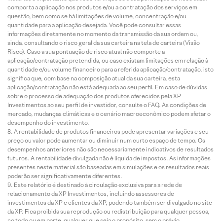
comporta a aplicação nos produtos e/ou a contratação dos serviços em
questão, bem como se há limitações de volume, concentração e/ou
quantidade para a aplicação desejada. Você pode consultar essas
informações diretamente no momento da transmissão da sua ordem ou,
ainda, consultando o risco geral da sua carteira na tela de carteira (Visão
Risco). Caso a sua pontuação de risco atual não comporte a
aplicação/contratação pretendida, ou caso existam limitações em relação à
quantidade e/ou volume financeiro para a referida aplicação/contratação, isto
significa que, com base na composição atual da sua carteira, esta
aplicação/contratação não está adequada ao seu perfil. Em caso de dúvidas
sobre o processo de adequação dos produtos oferecidos pela XP
Investimentos ao seu perfil de investidor, consulte o FAQ. As condições de
mercado, mudanças climáticas e o cenário macroeconômico podem afetar o
desempenho do investimento.
A rentabilidade de produtos financeiros pode apresentar variações e seu
preço ou valor pode aumentar ou diminuir num curto espaço de tempo. Os
desempenhos anteriores não são necessariamente indicativos de resultados
futuros. A rentabilidade divulgada não é líquida de impostos. As informações
presentes neste material são baseadas em simulações e os resultados reais
poderão ser significativamente diferentes.
Este relatório é destinado à circulação exclusiva para a rede de
relacionamento da XP Investimentos, incluindo assessores de
investimentos da XP e clientes da XP, podendo também ser divulgado no site
da XP. Fica proibida sua reprodução ou redistribuição para qualquer pessoa,
no todo ou em parte, qualquer que seja o propósito, sem o prévio