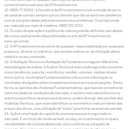
consentimento expresso da XP Investimentos.
0800 77 20202. A Ouvidoria da XP Investimentos tem a missão de servir
de canal de contato sempre que os clientes que não se sentirem satisfeitos
com as soluções dadas pela empresa aos seus problemas. O contato pode
ser realizado por meio do telefone: 0800 722 3710.
O custo da operação e a política de cobrança estão definidos nas tabelas
de custos operacionais disponibilizadas no site da XP Investimentos:
www.xpi.com.br.
A XP Investimentos se exime de qualquer responsabilidade por quaisquer
prejuízos, diretos ou indiretos, que venham a decorrer da utilização deste
relatório ou seu conteúdo.
A Avaliação Técnica e a Avaliação de Fundamentos seguem diferentes
metodologias de análise. A Análise Técnica é executada seguindo conceitos
como tendência, suporte, resistência, candles, volumes, médias móveis
entre outros. Já a Análise Fundamentalista utiliza como informação os
resultados divulgados pelas companhias emissoras e suas projeções. Desta
forma, as opiniões dos Analistas Fundamentalistas, que buscam os melhores
retornos dadas as condições de mercado, o cenário macroeconômico e os
eventos específicos da empresa e do setor, podem divergir das opiniões dos
Analistas Técnicos, que visam identificar os movimentos mais prováveis dos
preços dos ativos, com utilização de “stops” para limitar as possíveis perdas.
Ação é uma fração do capital de uma empresa que é negociada no
mercado. É um título de renda variável, ou seja, um investimento no qual a
rentabilidade não é preestabelecida, varia conforme as cotações de