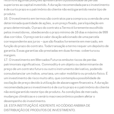
retorno e algumas posições apresentarem a possibilidade de perdas
superiores ao capital investido. A duração recomendada para o investimento
é de curto prazo e o patrimônio do cliente não está garantido neste tipo de
produto.
O investimento em termos são contratos para compra ou a venda de uma
determinada quantidade de ações, a um preço fixado, para liquidação em
prazo determinado. O prazo do contrato a Termo é livremente escolhido
pelos investidores, obedecendo o prazo mínimo de 16 dias e máximo de 999
dias corridos. O preço será o valor da ação adicionado de uma parcela
correspondente aos juros – que são fixados livremente em mercado, em
função do prazo do contrato. Toda transação a termo requer um depósito de
garantia. Essas garantias são prestadas em duas formas: cobertura ou
margem.
O investimento em Mercados Futuros embute riscos de perdas
patrimoniais significativos. Commodity é um objeto ou determinante de
preço de um contrato futuro ou outro instrumento derivativo, podendo
consubstanciar um índice, uma taxa, um valor mobiliário ou produto físico. É
um investimento de risco muito alto, que contempla a possibilidade de
oscilação de preço devido à utilização de alavancagem financeira. A duração
recomendada para o investimento é de curto prazo e o patrimônio do cliente
não está garantido neste tipo de produto. As condições de mercado,
mudanças climáticas e o cenário macroeconômico podem afetar o
desempenho do investimento.
ESTA INSTITUIÇÃO É ADERENTE AO CÓDIGO ANBIMA DE
DISTRIBUIÇÃO DE PRODUTOS DE INVESTIMENTO.