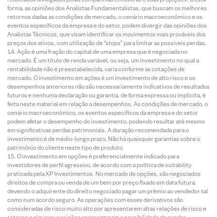
forma, as opiniões dos Analistas Fundamentalistas, que buscam os melhores
retornos dadas as condições de mercado, o cenário macroeconômico e os
eventos específicos da empresa e do setor, podem divergir das opiniões dos
Analistas Técnicos, que visam identificar os movimentos mais prováveis dos
preços dos ativos, com utilização de “stops” para limitar as possíveis perdas.
Ação é uma fração do capital de uma empresa que é negociada no
mercado. É um título de renda variável, ou seja, um investimento no qual a
rentabilidade não é preestabelecida, varia conforme as cotações de
mercado. O investimento em ações é um investimento de alto risco e os
desempenhos anteriores não são necessariamente indicativos de resultados
futuros e nenhuma declaração ou garantia, de forma expressa ou implícita, é
feita neste material em relação a desempenhos. As condições de mercado, o
cenário macroeconômico, os eventos específicos da empresa e do setor
podem afetar o desempenho do investimento, podendo resultar até mesmo
em significativas perdas patrimoniais. A duração recomendada para o
investimento é de médio-longo prazo. Não há quaisquer garantias sobre o
patrimônio do cliente neste tipo de produto.
O investimento em opções é preferencialmente indicado para
investidores de perfil agressivo, de acordo com a política de suitability
praticada pela XP Investimentos. No mercado de opções, são negociados
direitos de compra ou venda de um bem por preço fixado em data futura,
devendo o adquirente do direito negociado pagar um prêmio ao vendedor tal
como num acordo seguro. As operações com esses derivativos são
consideradas de risco muito alto por apresentarem altas relações de risco e