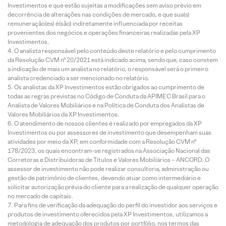
Investimentos e que estão sujeitas a modificações sem aviso prévio em
decorrência de alterações nas condições de mercado, e que sua(s)
remuneração(es) é(são) indiretamente influenciada por receitas
provenientes dos negócios e operações financeiras realizadas pela XP
Investimentos.
O analista responsável pelo conteúdo deste relatório e pelo cumprimento
da Resolução CVM nº 20/2021 está indicado acima, sendo que, caso constem
a indicação de mais um analista no relatório, o responsável será o primeiro
analista credenciado a ser mencionado no relatório.
Os analistas da XP Investimentos estão obrigados ao cumprimento de
todas as regras previstas no Código de Conduta da APIMEC Brasil para o
Analista de Valores Mobiliários e na Política de Conduta dos Analistas de
Valores Mobiliários da XP Investimentos.
O atendimento de nossos clientes é realizado por empregados da XP
Investimentos ou por assessores de investimento que desempenham suas
atividades por meio da XP, em conformidade com a Resolução CVM nº
178/2023, os quais encontram-se registrados na Associação Nacional das
Corretoras e Distribuidoras de Títulos e Valores Mobiliários – ANCORD. O
assessor de investimento não pode realizar consultoria, administração ou
gestão de patrimônio de clientes, devendo atuar como intermediário e
solicitar autorização prévia do cliente para a realização de qualquer operação
no mercado de capitais.
Para fins de verificação da adequação do perfil do investidor aos serviços e
produtos de investimento oferecidos pela XP Investimentos, utilizamos a
metodologia de adequação dos produtos por portfólio, nos termos das