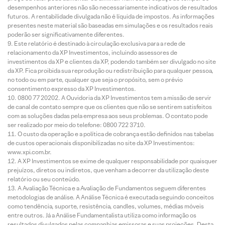
desempenhos anteriores não são necessariamente indicativos de resultados
futuros. A rentabilidade divulgada não é líquida de impostos. As informações
presentes neste material são baseadas em simulações e os resultados reais
poderão ser significativamente diferentes.
Este relatório é destinado à circulação exclusiva para a rede de
relacionamento da XP Investimentos, incluindo assessores de
investimentos da XP e clientes da XP, podendo também ser divulgado no site
da XP. Fica proibida sua reprodução ou redistribuição para qualquer pessoa,
no todo ou em parte, qualquer que seja o propósito, sem o prévio
consentimento expresso da XP Investimentos.
0800 77 20202. A Ouvidoria da XP Investimentos tem a missão de servir
de canal de contato sempre que os clientes que não se sentirem satisfeitos
com as soluções dadas pela empresa aos seus problemas. O contato pode
ser realizado por meio do telefone: 0800 722 3710.
O custo da operação e a política de cobrança estão definidos nas tabelas
de custos operacionais disponibilizadas no site da XP Investimentos:
www.xpi.com.br.
A XP Investimentos se exime de qualquer responsabilidade por quaisquer
prejuízos, diretos ou indiretos, que venham a decorrer da utilização deste
relatório ou seu conteúdo.
A Avaliação Técnica e a Avaliação de Fundamentos seguem diferentes
metodologias de análise. A Análise Técnica é executada seguindo conceitos
como tendência, suporte, resistência, candles, volumes, médias móveis
entre outros. Já a Análise Fundamentalista utiliza como informação os
resultados divulgados pelas companhias emissoras e suas projeções. Desta