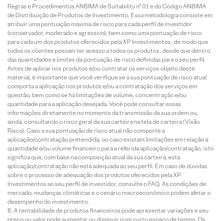
Regras e Procedimentos ANBIMA de Suitability nº 01 e do Código ANBIMA
de Distribuição de Produtos de Investimento. Essa metodologia consiste em
atribuir uma pontuação máxima de risco para cada perfil de investidor
(conservador, moderado e agressivo), bem como uma pontuação de risco
para cada um dos produtos oferecidos pela XP Investimentos, de modo que
todos os clientes possam ter acesso a todos os produtos, desde que dentro
das quantidades e limites da pontuação de risco definidas para o seu perfil.
Antes de aplicar nos produtos e/ou contratar os serviços objeto deste
material, é importante que você verifique se a sua pontuação de risco atual
comporta a aplicação nos produtos e/ou a contratação dos serviços em
questão, bem como se há limitações de volume, concentração e/ou
quantidade para a aplicação desejada. Você pode consultar essas
informações diretamente no momento da transmissão da sua ordem ou,
ainda, consultando o risco geral da sua carteira na tela de carteira (Visão
Risco). Caso a sua pontuação de risco atual não comporte a
aplicação/contratação pretendida, ou caso existam limitações em relação à
quantidade e/ou volume financeiro para a referida aplicação/contratação, isto
significa que, com base na composição atual da sua carteira, esta
aplicação/contratação não está adequada ao seu perfil. Em caso de dúvidas
sobre o processo de adequação dos produtos oferecidos pela XP
Investimentos ao seu perfil de investidor, consulte o FAQ. As condições de
mercado, mudanças climáticas e o cenário macroeconômico podem afetar o
desempenho do investimento.
A rentabilidade de produtos financeiros pode apresentar variações e seu
preço ou valor pode aumentar ou diminuir num curto espaço de tempo. Os