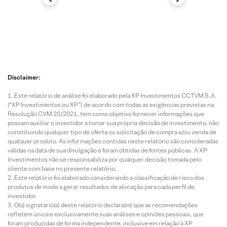
Disclaimer:
Este relatório de análise foi elaborado pela XP Investimentos CCTVM S.A.
(“XP Investimentos ou XP”) de acordo com todas as exigências previstas na
Resolução CVM 20/2021, tem como objetivo fornecer informações que
possam auxiliar o investidor a tomar sua própria decisão de investimento, não
constituindo qualquer tipo de oferta ou solicitação de compra e/ou venda de
qualquer produto. As informações contidas neste relatório são consideradas
válidas na data de sua divulgação e foram obtidas de fontes públicas. A XP
Investimentos não se responsabiliza por qualquer decisão tomada pelo
cliente com base no presente relatório.
Este relatório foi elaborado considerando a classificação de risco dos
produtos de modo a gerar resultados de alocação para cada perfil de
investidor.
O(s) signatário(s) deste relatório declara(m) que as recomendações
refletem única e exclusivamente suas análises e opiniões pessoais, que
foram produzidas de forma independente, inclusive em relação à XP