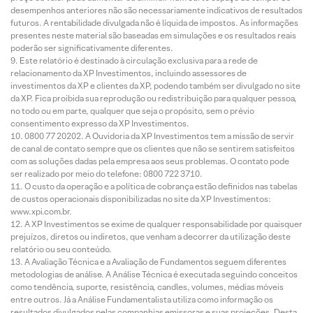
desempenhos anteriores não são necessariamente indicativos de resultados
futuros. A rentabilidade divulgada não é líquida de impostos. As informações
presentes neste material são baseadas em simulações e os resultados reais
poderão ser significativamente diferentes.
Este relatório é destinado à circulação exclusiva para a rede de
relacionamento da XP Investimentos, incluindo assessores de
investimentos da XP e clientes da XP, podendo também ser divulgado no site
da XP. Fica proibida sua reprodução ou redistribuição para qualquer pessoa,
no todo ou em parte, qualquer que seja o propósito, sem o prévio
consentimento expresso da XP Investimentos.
0800 77 20202. A Ouvidoria da XP Investimentos tem a missão de servir
de canal de contato sempre que os clientes que não se sentirem satisfeitos
com as soluções dadas pela empresa aos seus problemas. O contato pode
ser realizado por meio do telefone: 0800 722 3710.
O custo da operação e a política de cobrança estão definidos nas tabelas
de custos operacionais disponibilizadas no site da XP Investimentos:
www.xpi.com.br.
A XP Investimentos se exime de qualquer responsabilidade por quaisquer
prejuízos, diretos ou indiretos, que venham a decorrer da utilização deste
relatório ou seu conteúdo.
A Avaliação Técnica e a Avaliação de Fundamentos seguem diferentes
metodologias de análise. A Análise Técnica é executada seguindo conceitos
como tendência, suporte, resistência, candles, volumes, médias móveis
entre outros. Já a Análise Fundamentalista utiliza como informação os
resultados divulgados pelas companhias emissoras e suas projeções. Desta