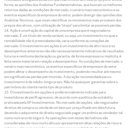
forma, as opiniões dos Analistas Fundamentalistas, que buscam os melhores
retornos dadas as condições de mercado, o cenário macroeconômico e os
eventos específicos da empresa e do setor, podem divergir das opiniões dos
Analistas Técnicos, que visam identificar os movimentos mais prováveis dos
preços dos ativos, com utilização de “stops” para limitar as possíveis perdas.
Ação é uma fração do capital de uma empresa que é negociada no
mercado. É um título de renda variável, ou seja, um investimento no qual a
rentabilidade não é preestabelecida, varia conforme as cotações de
mercado. O investimento em ações é um investimento de alto risco e os
desempenhos anteriores não são necessariamente indicativos de resultados
futuros e nenhuma declaração ou garantia, de forma expressa ou implícita, é
feita neste material em relação a desempenhos. As condições de mercado, o
cenário macroeconômico, os eventos específicos da empresa e do setor
podem afetar o desempenho do investimento, podendo resultar até mesmo
em significativas perdas patrimoniais. A duração recomendada para o
investimento é de médio-longo prazo. Não há quaisquer garantias sobre o
patrimônio do cliente neste tipo de produto.
O investimento em opções é preferencialmente indicado para
investidores de perfil agressivo, de acordo com a política de suitability
praticada pela XP Investimentos. No mercado de opções, são negociados
direitos de compra ou venda de um bem por preço fixado em data futura,
devendo o adquirente do direito negociado pagar um prêmio ao vendedor tal
como num acordo seguro. As operações com esses derivativos são
consideradas de risco muito alto por apresentarem altas relações de risco e