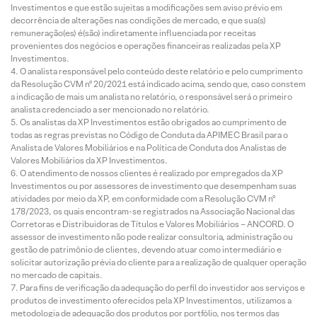
Investimentos e que estão sujeitas a modificações sem aviso prévio em
decorrência de alterações nas condições de mercado, e que sua(s)
remuneração(es) é(são) indiretamente influenciada por receitas
provenientes dos negócios e operações financeiras realizadas pela XP
Investimentos.
O analista responsável pelo conteúdo deste relatório e pelo cumprimento
da Resolução CVM nº 20/2021 está indicado acima, sendo que, caso constem
a indicação de mais um analista no relatório, o responsável será o primeiro
analista credenciado a ser mencionado no relatório.
Os analistas da XP Investimentos estão obrigados ao cumprimento de
todas as regras previstas no Código de Conduta da APIMEC Brasil para o
Analista de Valores Mobiliários e na Política de Conduta dos Analistas de
Valores Mobiliários da XP Investimentos.
O atendimento de nossos clientes é realizado por empregados da XP
Investimentos ou por assessores de investimento que desempenham suas
atividades por meio da XP, em conformidade com a Resolução CVM nº
178/2023, os quais encontram-se registrados na Associação Nacional das
Corretoras e Distribuidoras de Títulos e Valores Mobiliários – ANCORD. O
assessor de investimento não pode realizar consultoria, administração ou
gestão de patrimônio de clientes, devendo atuar como intermediário e
solicitar autorização prévia do cliente para a realização de qualquer operação
no mercado de capitais.
Para fins de verificação da adequação do perfil do investidor aos serviços e
produtos de investimento oferecidos pela XP Investimentos, utilizamos a
metodologia de adequação dos produtos por portfólio, nos termos das