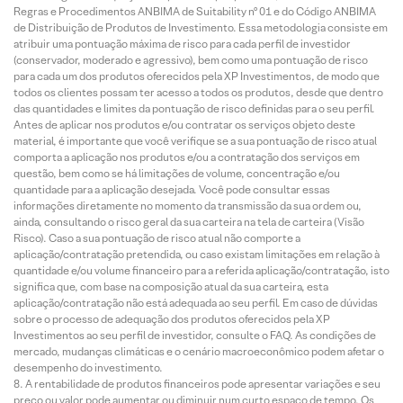
Regras e Procedimentos ANBIMA de Suitability nº 01 e do Código ANBIMA
de Distribuição de Produtos de Investimento. Essa metodologia consiste em
atribuir uma pontuação máxima de risco para cada perfil de investidor
(conservador, moderado e agressivo), bem como uma pontuação de risco
para cada um dos produtos oferecidos pela XP Investimentos, de modo que
todos os clientes possam ter acesso a todos os produtos, desde que dentro
das quantidades e limites da pontuação de risco definidas para o seu perfil.
Antes de aplicar nos produtos e/ou contratar os serviços objeto deste
material, é importante que você verifique se a sua pontuação de risco atual
comporta a aplicação nos produtos e/ou a contratação dos serviços em
questão, bem como se há limitações de volume, concentração e/ou
quantidade para a aplicação desejada. Você pode consultar essas
informações diretamente no momento da transmissão da sua ordem ou,
ainda, consultando o risco geral da sua carteira na tela de carteira (Visão
Risco). Caso a sua pontuação de risco atual não comporte a
aplicação/contratação pretendida, ou caso existam limitações em relação à
quantidade e/ou volume financeiro para a referida aplicação/contratação, isto
significa que, com base na composição atual da sua carteira, esta
aplicação/contratação não está adequada ao seu perfil. Em caso de dúvidas
sobre o processo de adequação dos produtos oferecidos pela XP
Investimentos ao seu perfil de investidor, consulte o FAQ. As condições de
mercado, mudanças climáticas e o cenário macroeconômico podem afetar o
desempenho do investimento.
A rentabilidade de produtos financeiros pode apresentar variações e seu
preço ou valor pode aumentar ou diminuir num curto espaço de tempo. Os