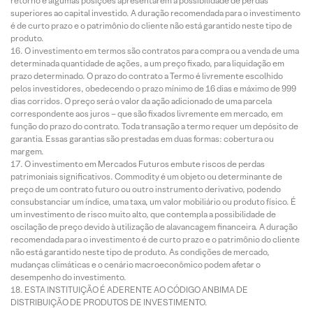
retorno e algumas posições apresentarem a possibilidade de perdas
superiores ao capital investido. A duração recomendada para o investimento
é de curto prazo e o patrimônio do cliente não está garantido neste tipo de
produto.
O investimento em termos são contratos para compra ou a venda de uma
determinada quantidade de ações, a um preço fixado, para liquidação em
prazo determinado. O prazo do contrato a Termo é livremente escolhido
pelos investidores, obedecendo o prazo mínimo de 16 dias e máximo de 999
dias corridos. O preço será o valor da ação adicionado de uma parcela
correspondente aos juros – que são fixados livremente em mercado, em
função do prazo do contrato. Toda transação a termo requer um depósito de
garantia. Essas garantias são prestadas em duas formas: cobertura ou
margem.
O investimento em Mercados Futuros embute riscos de perdas
patrimoniais significativos. Commodity é um objeto ou determinante de
preço de um contrato futuro ou outro instrumento derivativo, podendo
consubstanciar um índice, uma taxa, um valor mobiliário ou produto físico. É
um investimento de risco muito alto, que contempla a possibilidade de
oscilação de preço devido à utilização de alavancagem financeira. A duração
recomendada para o investimento é de curto prazo e o patrimônio do cliente
não está garantido neste tipo de produto. As condições de mercado,
mudanças climáticas e o cenário macroeconômico podem afetar o
desempenho do investimento.
ESTA INSTITUIÇÃO É ADERENTE AO CÓDIGO ANBIMA DE
DISTRIBUIÇÃO DE PRODUTOS DE INVESTIMENTO.