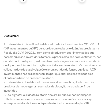
Disclaimer:
Este relatório de análise foi elaborado pela XP Investimentos CCTVM S.A.
(“XP Investimentos ou XP”) de acordo com todas as exigências previstas na
Resolução CVM 20/2021, tem como objetivo fornecer informações que
possam auxiliar o investidor a tomar sua própria decisão de investimento, não
constituindo qualquer tipo de oferta ou solicitação de compra e/ou venda de
qualquer produto. As informações contidas neste relatório são consideradas
válidas na data de sua divulgação e foram obtidas de fontes públicas. A XP
Investimentos não se responsabiliza por qualquer decisão tomada pelo
cliente com base no presente relatório.
Este relatório foi elaborado considerando a classificação de risco dos
produtos de modo a gerar resultados de alocação para cada perfil de
investidor.
O(s) signatário(s) deste relatório declara(m) que as recomendações
refletem única e exclusivamente suas análises e opiniões pessoais, que
foram produzidas de forma independente, inclusive em relação à XP