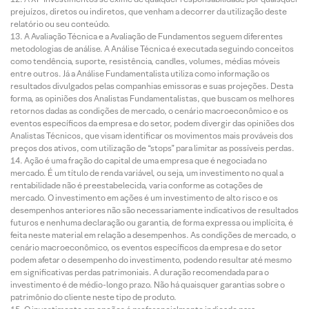
prejuízos, diretos ou indiretos, que venham a decorrer da utilização deste
relatório ou seu conteúdo.
A Avaliação Técnica e a Avaliação de Fundamentos seguem diferentes
metodologias de análise. A Análise Técnica é executada seguindo conceitos
como tendência, suporte, resistência, candles, volumes, médias móveis
entre outros. Já a Análise Fundamentalista utiliza como informação os
resultados divulgados pelas companhias emissoras e suas projeções. Desta
forma, as opiniões dos Analistas Fundamentalistas, que buscam os melhores
retornos dadas as condições de mercado, o cenário macroeconômico e os
eventos específicos da empresa e do setor, podem divergir das opiniões dos
Analistas Técnicos, que visam identificar os movimentos mais prováveis dos
preços dos ativos, com utilização de “stops” para limitar as possíveis perdas.
Ação é uma fração do capital de uma empresa que é negociada no
mercado. É um título de renda variável, ou seja, um investimento no qual a
rentabilidade não é preestabelecida, varia conforme as cotações de
mercado. O investimento em ações é um investimento de alto risco e os
desempenhos anteriores não são necessariamente indicativos de resultados
futuros e nenhuma declaração ou garantia, de forma expressa ou implícita, é
feita neste material em relação a desempenhos. As condições de mercado, o
cenário macroeconômico, os eventos específicos da empresa e do setor
podem afetar o desempenho do investimento, podendo resultar até mesmo
em significativas perdas patrimoniais. A duração recomendada para o
investimento é de médio-longo prazo. Não há quaisquer garantias sobre o
patrimônio do cliente neste tipo de produto.