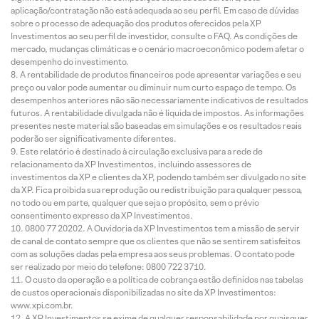
aplicação/contratação não está adequada ao seu perfil. Em caso de dúvidas
sobre o processo de adequação dos produtos oferecidos pela XP
Investimentos ao seu perfil de investidor, consulte o FAQ. As condições de
mercado, mudanças climáticas e o cenário macroeconômico podem afetar o
desempenho do investimento.
A rentabilidade de produtos financeiros pode apresentar variações e seu
preço ou valor pode aumentar ou diminuir num curto espaço de tempo. Os
desempenhos anteriores não são necessariamente indicativos de resultados
futuros. A rentabilidade divulgada não é líquida de impostos. As informações
presentes neste material são baseadas em simulações e os resultados reais
poderão ser significativamente diferentes.
Este relatório é destinado à circulação exclusiva para a rede de
relacionamento da XP Investimentos, incluindo assessores de
investimentos da XP e clientes da XP, podendo também ser divulgado no site
da XP. Fica proibida sua reprodução ou redistribuição para qualquer pessoa,
no todo ou em parte, qualquer que seja o propósito, sem o prévio
consentimento expresso da XP Investimentos.
0800 77 20202. A Ouvidoria da XP Investimentos tem a missão de servir
de canal de contato sempre que os clientes que não se sentirem satisfeitos
com as soluções dadas pela empresa aos seus problemas. O contato pode
ser realizado por meio do telefone: 0800 722 3710.
O custo da operação e a política de cobrança estão definidos nas tabelas
de custos operacionais disponibilizadas no site da XP Investimentos:
www.xpi.com.br.
A XP Investimentos se exime de qualquer responsabilidade por quaisquer