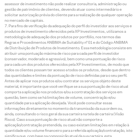
assessor de investimento não pode realizar consultoria, administração ou
gestão de patrimônio de clientes, devendo atuar como intermediário e
solicitar autorização prévia do cliente para a realização de qualquer operação
no mercado de capitais.
Para fins de verificação da adequação do perfil do investidor aos serviços e
produtos de investimento oferecidos pela XP Investimentos, utilizamos a
metodologia de adequação dos produtos por portfólio, nos termos das
Regras e Procedimentos ANBIMA de Suitability nº 01 e do Código ANBIMA
de Distribuição de Produtos de Investimento. Essa metodologia consiste em
atribuir uma pontuação máxima de risco para cada perfil de investidor
(conservador, moderado e agressivo), bem como uma pontuação de risco
para cada um dos produtos oferecidos pela XP Investimentos, de modo que
todos os clientes possam ter acesso a todos os produtos, desde que dentro
das quantidades e limites da pontuação de risco definidas para o seu perfil.
Antes de aplicar nos produtos e/ou contratar os serviços objeto deste
material, é importante que você verifique se a sua pontuação de risco atual
comporta a aplicação nos produtos e/ou a contratação dos serviços em
questão, bem como se há limitações de volume, concentração e/ou
quantidade para a aplicação desejada. Você pode consultar essas
informações diretamente no momento da transmissão da sua ordem ou,
ainda, consultando o risco geral da sua carteira na tela de carteira (Visão
Risco). Caso a sua pontuação de risco atual não comporte a
aplicação/contratação pretendida, ou caso existam limitações em relação à
quantidade e/ou volume financeiro para a referida aplicação/contratação, isto
significa que, com base na composição atual da sua carteira, esta