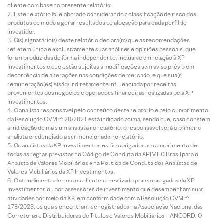
cliente com base no presente relatório.
Este relatório foi elaborado considerando a classificação de risco dos
produtos de modo a gerar resultados de alocação para cada perfil de
investidor.
O(s) signatário(s) deste relatório declara(m) que as recomendações
refletem única e exclusivamente suas análises e opiniões pessoais, que
foram produzidas de forma independente, inclusive em relação à XP
Investimentos e que estão sujeitas a modificações sem aviso prévio em
decorrência de alterações nas condições de mercado, e que sua(s)
remuneração(es) é(são) indiretamente influenciada por receitas
provenientes dos negócios e operações financeiras realizadas pela XP
Investimentos.
O analista responsável pelo conteúdo deste relatório e pelo cumprimento
da Resolução CVM nº 20/2021 está indicado acima, sendo que, caso constem
a indicação de mais um analista no relatório, o responsável será o primeiro
analista credenciado a ser mencionado no relatório.
Os analistas da XP Investimentos estão obrigados ao cumprimento de
todas as regras previstas no Código de Conduta da APIMEC Brasil para o
Analista de Valores Mobiliários e na Política de Conduta dos Analistas de
Valores Mobiliários da XP Investimentos.
O atendimento de nossos clientes é realizado por empregados da XP
Investimentos ou por assessores de investimento que desempenham suas
atividades por meio da XP, em conformidade com a Resolução CVM nº
178/2023, os quais encontram-se registrados na Associação Nacional das
Corretoras e Distribuidoras de Títulos e Valores Mobiliários – ANCORD. O