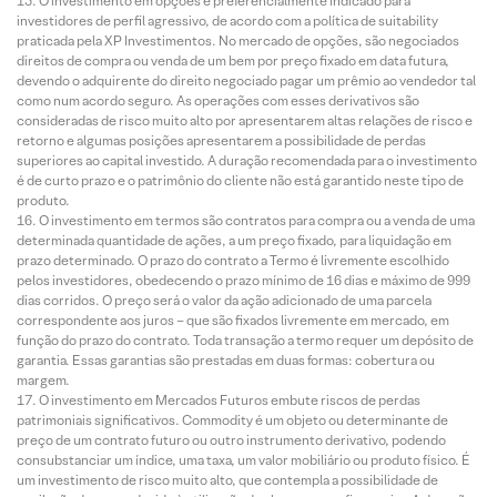
O investimento em opções é preferencialmente indicado para
investidores de perfil agressivo, de acordo com a política de suitability
praticada pela XP Investimentos. No mercado de opções, são negociados
direitos de compra ou venda de um bem por preço fixado em data futura,
devendo o adquirente do direito negociado pagar um prêmio ao vendedor tal
como num acordo seguro. As operações com esses derivativos são
consideradas de risco muito alto por apresentarem altas relações de risco e
retorno e algumas posições apresentarem a possibilidade de perdas
superiores ao capital investido. A duração recomendada para o investimento
é de curto prazo e o patrimônio do cliente não está garantido neste tipo de
produto.
O investimento em termos são contratos para compra ou a venda de uma
determinada quantidade de ações, a um preço fixado, para liquidação em
prazo determinado. O prazo do contrato a Termo é livremente escolhido
pelos investidores, obedecendo o prazo mínimo de 16 dias e máximo de 999
dias corridos. O preço será o valor da ação adicionado de uma parcela
correspondente aos juros – que são fixados livremente em mercado, em
função do prazo do contrato. Toda transação a termo requer um depósito de
garantia. Essas garantias são prestadas em duas formas: cobertura ou
margem.
O investimento em Mercados Futuros embute riscos de perdas
patrimoniais significativos. Commodity é um objeto ou determinante de
preço de um contrato futuro ou outro instrumento derivativo, podendo
consubstanciar um índice, uma taxa, um valor mobiliário ou produto físico. É
um investimento de risco muito alto, que contempla a possibilidade de