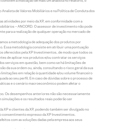
constem a indicação de mais um analista no relatório, o
Analista de Valores Mobiliários e na Política de Conduta dos
s atividades por meio da XP, em conformidade com a
Mobiliários – ANCORD. O assessor de investimento não pode
iente para a realização de qualquer operação no mercado de
lizamos a metodologia de adequação dos produtos por
to. Essa metodologia consiste em atribuir uma pontuação
tos oferecidos pela XP Investimentos, de modo que todos os
ntes de aplicar nos produtos e/ou contratar os serviços
 dos serviços em questão, bem como se há limitações de
o da sua ordem ou, ainda, consultando o risco geral da sua
m limitações em relação à quantidade e/ou volume financeiro
equada ao seu perfil. Em caso de dúvidas sobre o processo de
imáticas e o cenário macroeconômico podem afetar o
empo. Os desempenhos anteriores não são necessariamente
m simulações e os resultados reais poderão ser
 da XP e clientes da XP, podendo também ser divulgado no
évio consentimento expresso da XP Investimentos.
isfeitos com as soluções dadas pela empresa aos seus