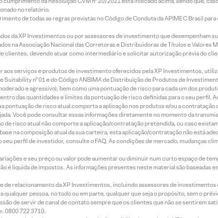
lo cumprimento da Resolução CVM nº 20/2021 está indicado acima, sendo que, caso 
onado no relatório.
imento de todas as regras previstas no Código de Conduta da APIMEC Brasil para o 
ados da XP Investimentos ou por assessores de investimento que desempenham sua
os na Associação Nacional das Corretoras e Distribuidoras de Títulos e Valores 
de clientes, devendo atuar como intermediário e solicitar autorização prévia do cl
idor aos serviços e produtos de investimento oferecidos pela XP Investimentos, uti
 Suitability nº 01 e do Código ANBIMA de Distribuição de Produtos de Investimen
r, moderado e agressivo), bem como uma pontuação de risco para cada um dos produ
ntro das quantidades e limites da pontuação de risco definidas para o seu perfil. A
 sua pontuação de risco atual comporta a aplicação nos produtos e/ou a contratação
jada. Você pode consultar essas informações diretamente no momento da transmissã
ação de risco atual não comporte a aplicação/contratação pretendida, ou caso exista
m base na composição atual da sua carteira, esta aplicação/contratação não está ad
 seu perfil de investidor, consulte o FAQ. As condições de mercado, mudanças cl
 variações e seu preço ou valor pode aumentar ou diminuir num curto espaço de t
 não é líquida de impostos. As informações presentes neste material são baseadas e
rede de relacionamento da XP Investimentos, incluindo assessores de investimentos
ara qualquer pessoa, no todo ou em parte, qualquer que seja o propósito, sem o pr
ssão de servir de canal de contato sempre que os clientes que não se sentirem sat
e: 0800 722 3710.