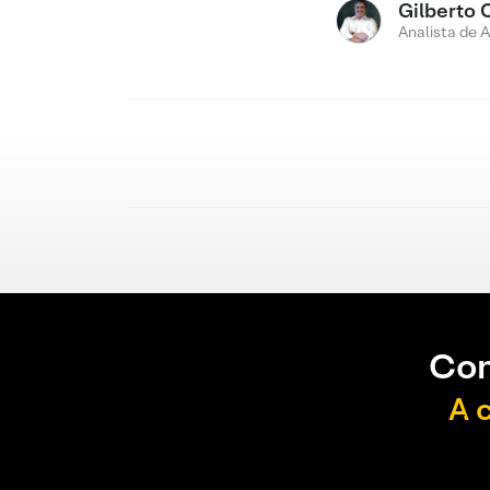
Gilberto 
Analista de 
Con
A 