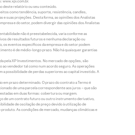
s: www.xpi.com.br.
ão deste relatório ou seu conteúdo.
eitos como tendência, suporte, resistência, candles,
s e suas projeções. Desta forma, as opiniões dos Analistas
presa e do setor, podem divergir das opiniões dos Analistas
entabilidade não é preestabelecida, varia conforme as
ivos de resultados futuros e nenhuma declaração ou
co, os eventos específicos da empresa e do setor podem
timento é de médio-longo prazo. Não há quaisquer garantias
icada pela XP Investimentos. No mercado de opções, são
mio ao vendedor tal como num acordo seguro. As operações
a possibilidade de perdas superiores ao capital investido. A
ão em prazo determinado. O prazo do contrato a Termo é
icionado de uma parcela correspondente aos juros – que são
prestadas em duas formas: cobertura ou margem.
o de um contrato futuro ou outro instrumento derivativo,
bilidade de oscilação de preço devido à utilização de
de produto. As condições de mercado, mudanças climáticas e