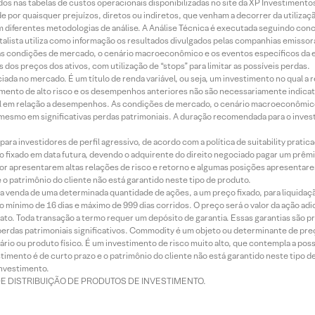
dos nas tabelas de custos operacionais disponibilizadas no site da XP Investimento
 por quaisquer prejuízos, diretos ou indiretos, que venham a decorrer da utilizaç
 diferentes metodologias de análise. A Análise Técnica é executada seguindo conc
alista utiliza como informação os resultados divulgados pelas companhias emissora
 condições de mercado, o cenário macroeconômico e os eventos específicos da em
dos preços dos ativos, com utilização de “stops” para limitar as possíveis perdas.
ada no mercado. É um título de renda variável, ou seja, um investimento no qual a r
mento de alto risco e os desempenhos anteriores não são necessariamente indicat
terial em relação a desempenhos. As condições de mercado, o cenário macroeconômi
mesmo em significativas perdas patrimoniais. A duração recomendada para o inves
ra investidores de perfil agressivo, de acordo com a política de suitability prat
 fixado em data futura, devendo o adquirente do direito negociado pagar um prê
or apresentarem altas relações de risco e retorno e algumas posições apresentarem 
o patrimônio do cliente não está garantido neste tipo de produto.
 venda de uma determinada quantidade de ações, a um preço fixado, para liquidaç
 mínimo de 16 dias e máximo de 999 dias corridos. O preço será o valor da ação ad
ato. Toda transação a termo requer um depósito de garantia. Essas garantias são 
rdas patrimoniais significativos. Commodity é um objeto ou determinante de preç
rio ou produto físico. É um investimento de risco muito alto, que contempla a possi
imento é de curto prazo e o patrimônio do cliente não está garantido neste tipo 
nvestimento.
DE DISTRIBUIÇÃO DE PRODUTOS DE INVESTIMENTO.