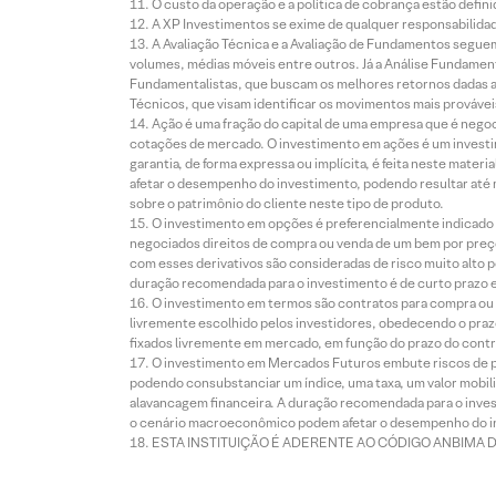
O custo da operação e a política de cobrança estão defini
A XP Investimentos se exime de qualquer responsabilidade
A Avaliação Técnica e a Avaliação de Fundamentos seguem
volumes, médias móveis entre outros. Já a Análise Fundament
Fundamentalistas, que buscam os melhores retornos dadas as
Técnicos, que visam identificar os movimentos mais prováveis 
Ação é uma fração do capital de uma empresa que é negoci
cotações de mercado. O investimento em ações é um investi
garantia, de forma expressa ou implícita, é feita neste ma
afetar o desempenho do investimento, podendo resultar até 
sobre o patrimônio do cliente neste tipo de produto.
O investimento em opções é preferencialmente indicado pa
negociados direitos de compra ou venda de um bem por preço
com esses derivativos são consideradas de risco muito alto p
duração recomendada para o investimento é de curto prazo e 
O investimento em termos são contratos para compra ou a
livremente escolhido pelos investidores, obedecendo o prazo
fixados livremente em mercado, em função do prazo do contr
O investimento em Mercados Futuros embute riscos de pe
podendo consubstanciar um índice, uma taxa, um valor mobiliá
alavancagem financeira. A duração recomendada para o invest
o cenário macroeconômico podem afetar o desempenho do i
ESTA INSTITUIÇÃO É ADERENTE AO CÓDIGO ANBIMA 