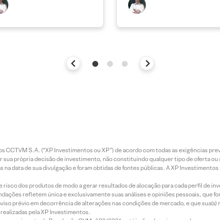
entos CCTVM S.A. (“XP Investimentos ou XP”) de acordo com todas as exigências p
r sua própria decisão de investimento, não constituindo qualquer tipo de oferta ou
s na data de sua divulgação e foram obtidas de fontes públicas. A XP Investimentos
e risco dos produtos de modo a gerar resultados de alocação para cada perfil de inv
mendações refletem única e exclusivamente suas análises e opiniões pessoais, que 
aviso prévio em decorrência de alterações nas condições de mercado, e que sua(s)
realizadas pela XP Investimentos.