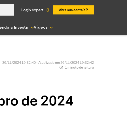
login expert
Abra sua conta XP
enda a Investir
Vídeos
26/11/2024 19:32:40 • Atualizado em 26/11/2024 19:32:42
1 minuto de leitura
bro de 2024