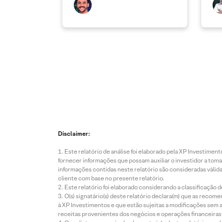
Disclaimer:
Este relatório de análise foi elaborado pela XP Investim
fornecer informações que possam auxiliar o investidor a toma
informações contidas neste relatório são consideradas válida
cliente com base no presente relatório.
Este relatório foi elaborado considerando a classificação d
O(s) signatário(s) deste relatório declara(m) que as reco
à XP Investimentos e que estão sujeitas a modificações sem 
receitas provenientes dos negócios e operações financeiras 