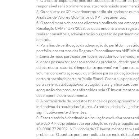
O analista responsável pelo conteúdo deste relatório e pe
responsável será o primeiro analista credenciado a ser menci
Os analistas da XP Investimentos estão obrigados ao cumpr
Analistas de Valores Mobiliários da XP Investimentos.
O atendimento de nossos clientes é realizado por empreg
Resolução CVM nº 178/2023, os quais encontram-se registrad
realizar consultoria, administração ou gestão de patrimônio 
capitais.
Para fins de verificação da adequação do perfil do invest
portfólio, nos termos das Regras e Procedimentos ANBIMA de
máxima de risco para cada perfil de investidor (conservado
clientes possam ter acesso a todos os produtos, desde que de
objeto deste material, é importante que você verifique se a
volume, concentração e/ou quantidade para a aplicação dese
carteira na tela de carteira (Visão Risco). Caso a sua pontu
para a referida aplicação/contratação, isto significa que, co
adequação dos produtos oferecidos pela XP Investimentos ao
desempenho do investimento.
A rentabilidade de produtos financeiros pode apresentar
indicativos de resultados futuros. A rentabilidade divulgada
significativamente diferentes.
Este relatório é destinado à circulação exclusiva para a 
site da XP. Fica proibida sua reprodução ou redistribuição p
0800 77 20202. A Ouvidoria da XP Investimentos tem a mi
problemas. O contato pode ser realizado por meio do telefon