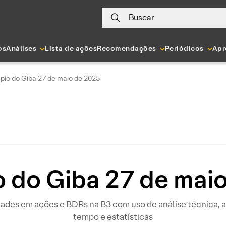
Buscar
os
Análises
Lista de ações
Recomendações
Periódicos
Apr
pio do Giba 27 de maio de 2025
 do Giba 27 de mai
idades em ações e BDRs na B3 com uso de análise técnica
tempo e estatísticas