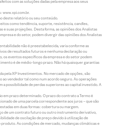
isfeitos com as soluções dadas pela empresa aos seus
s: www.xpi.com.br.
ão deste relatório ou seu conteúdo.
eitos como tendência, suporte, resistência, candles,
s e suas projeções. Desta forma, as opiniões dos Analistas
presa e do setor, podem divergir das opiniões dos Analistas
entabilidade não é preestabelecida, varia conforme as
ivos de resultados futuros e nenhuma declaração ou
co, os eventos específicos da empresa e do setor podem
timento é de médio-longo prazo. Não há quaisquer garantias
icada pela XP Investimentos. No mercado de opções, são
mio ao vendedor tal como num acordo seguro. As operações
a possibilidade de perdas superiores ao capital investido. A
ão em prazo determinado. O prazo do contrato a Termo é
icionado de uma parcela correspondente aos juros – que são
prestadas em duas formas: cobertura ou margem.
o de um contrato futuro ou outro instrumento derivativo,
bilidade de oscilação de preço devido à utilização de
de produto. As condições de mercado, mudanças climáticas e