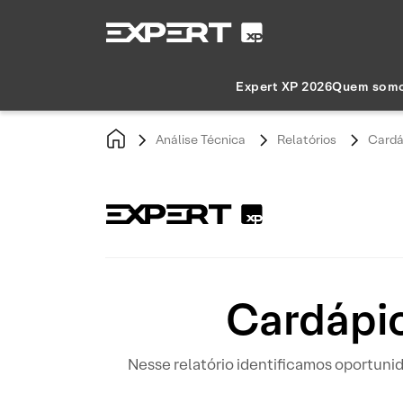
Expert XP 2026
Quem som
Análise Técnica
Relatórios
Cardá
Cardápio
Nesse relatório identificamos oportun