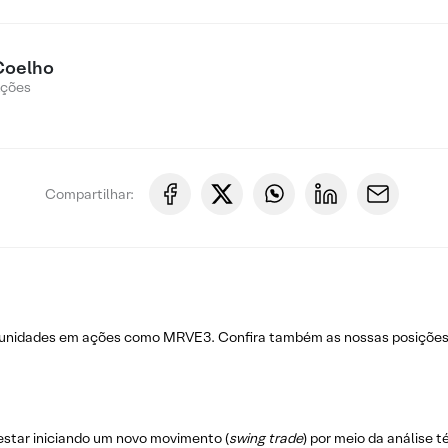
Coelho
Ações
Compartilhar:
rtunidades em ações como MRVE3. Confira também as nossas posiçõe
estar iniciando um novo movimento (
swing trade
) por meio da análise 