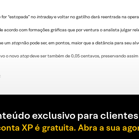
e for “estopada” no
intraday
e voltar no gatilho dará reentrada na oper
e acordo com formações gráficas que por ventura o analista julgar re
que um
stop
não pode ser, em pontos, maior que a distância para seu alv
lvo o novo
stop
deve ser também de 0,05 centavos, preservando assim 
:
teúdo exclusivo para clientes
conta XP é gratuita. Abra a sua ago