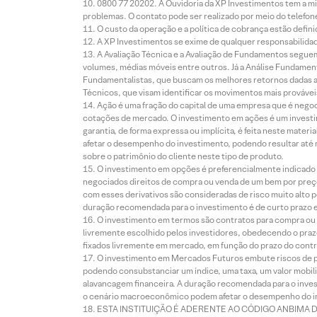
0800 77 20202. A Ouvidoria da XP Investimentos tem a mi
problemas. O contato pode ser realizado por meio do telefon
O custo da operação e a política de cobrança estão defini
A XP Investimentos se exime de qualquer responsabilidade
A Avaliação Técnica e a Avaliação de Fundamentos seguem
volumes, médias móveis entre outros. Já a Análise Fundament
Fundamentalistas, que buscam os melhores retornos dadas as
Técnicos, que visam identificar os movimentos mais prováveis 
Ação é uma fração do capital de uma empresa que é negoci
cotações de mercado. O investimento em ações é um investi
garantia, de forma expressa ou implícita, é feita neste ma
afetar o desempenho do investimento, podendo resultar até 
sobre o patrimônio do cliente neste tipo de produto.
O investimento em opções é preferencialmente indicado pa
negociados direitos de compra ou venda de um bem por preço
com esses derivativos são consideradas de risco muito alto p
duração recomendada para o investimento é de curto prazo e 
O investimento em termos são contratos para compra ou a
livremente escolhido pelos investidores, obedecendo o prazo
fixados livremente em mercado, em função do prazo do contr
O investimento em Mercados Futuros embute riscos de pe
podendo consubstanciar um índice, uma taxa, um valor mobiliá
alavancagem financeira. A duração recomendada para o invest
o cenário macroeconômico podem afetar o desempenho do i
ESTA INSTITUIÇÃO É ADERENTE AO CÓDIGO ANBIMA 