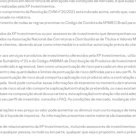
aviso prévio em decorrência de alterações nas condições de mercado, e que sua(s)
realizadas pela XP Investimentos.
lo cumprimento da Resolução CVM nº 20/2021 está indicado acima, sendo que, caso 
onado no relatório.
imento de todas as regras previstas no Código de Conduta da APIMEC Brasil para o 
ados da XP Investimentos ou por assessores de investimento que desempenham sua
os na Associação Nacional das Corretoras e Distribuidoras de Títulos e Valores 
de clientes, devendo atuar como intermediário e solicitar autorização prévia do cl
idor aos serviços e produtos de investimento oferecidos pela XP Investimentos, uti
 Suitability nº 01 e do Código ANBIMA de Distribuição de Produtos de Investimen
r, moderado e agressivo), bem como uma pontuação de risco para cada um dos produ
ntro das quantidades e limites da pontuação de risco definidas para o seu perfil. A
 sua pontuação de risco atual comporta a aplicação nos produtos e/ou a contratação
jada. Você pode consultar essas informações diretamente no momento da transmissã
ação de risco atual não comporte a aplicação/contratação pretendida, ou caso exista
m base na composição atual da sua carteira, esta aplicação/contratação não está ad
 seu perfil de investidor, consulte o FAQ. As condições de mercado, mudanças cl
 variações e seu preço ou valor pode aumentar ou diminuir num curto espaço de t
 não é líquida de impostos. As informações presentes neste material são baseadas e
rede de relacionamento da XP Investimentos, incluindo assessores de investimentos
ara qualquer pessoa, no todo ou em parte, qualquer que seja o propósito, sem o pr