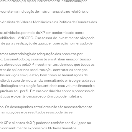
 remuneração(es) é(são) indiretamente influenciada por
constem a indicação de mais um analista no relatório, o
Analista de Valores Mobiliários e na Política de Conduta dos
s atividades por meio da XP, em conformidade com a
Mobiliários – ANCORD. O assessor de investimento não pode
iente para a realização de qualquer operação no mercado de
lizamos a metodologia de adequação dos produtos por
to. Essa metodologia consiste em atribuir uma pontuação
tos oferecidos pela XP Investimentos, de modo que todos os
ntes de aplicar nos produtos e/ou contratar os serviços
 dos serviços em questão, bem como se há limitações de
o da sua ordem ou, ainda, consultando o risco geral da sua
m limitações em relação à quantidade e/ou volume financeiro
equada ao seu perfil. Em caso de dúvidas sobre o processo de
imáticas e o cenário macroeconômico podem afetar o
empo. Os desempenhos anteriores não são necessariamente
m simulações e os resultados reais poderão ser
 da XP e clientes da XP, podendo também ser divulgado no
évio consentimento expresso da XP Investimentos.