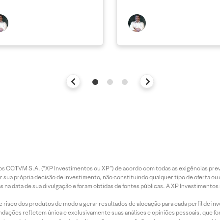
entos CCTVM S.A. (“XP Investimentos ou XP”) de acordo com todas as exigências p
r sua própria decisão de investimento, não constituindo qualquer tipo de oferta ou
s na data de sua divulgação e foram obtidas de fontes públicas. A XP Investimentos
e risco dos produtos de modo a gerar resultados de alocação para cada perfil de inv
mendações refletem única e exclusivamente suas análises e opiniões pessoais, que 