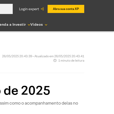
login expert
Abra sua conta XP
enda a Investir
Vídeos
26/05/2025 20:43:39 • Atualizado em 26/05/2025 20:43:41
1 minuto de leitura
o de 2025
, assim como o acompanhamento delas no