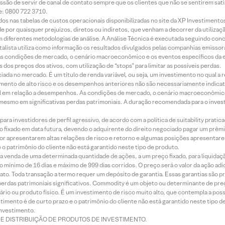
ssão de servir de canal de contato sempre que os clientes que não se sentirem sat
e: 0800 722 3710.
dos nas tabelas de custos operacionais disponibilizadas no site da XP Investimento
 por quaisquer prejuízos, diretos ou indiretos, que venham a decorrer da utilizaç
 diferentes metodologias de análise. A Análise Técnica é executada seguindo conc
alista utiliza como informação os resultados divulgados pelas companhias emissora
 condições de mercado, o cenário macroeconômico e os eventos específicos da em
dos preços dos ativos, com utilização de “stops” para limitar as possíveis perdas.
ada no mercado. É um título de renda variável, ou seja, um investimento no qual a r
mento de alto risco e os desempenhos anteriores não são necessariamente indicat
terial em relação a desempenhos. As condições de mercado, o cenário macroeconômi
mesmo em significativas perdas patrimoniais. A duração recomendada para o inves
ra investidores de perfil agressivo, de acordo com a política de suitability prat
 fixado em data futura, devendo o adquirente do direito negociado pagar um prê
or apresentarem altas relações de risco e retorno e algumas posições apresentarem 
o patrimônio do cliente não está garantido neste tipo de produto.
 venda de uma determinada quantidade de ações, a um preço fixado, para liquidaç
 mínimo de 16 dias e máximo de 999 dias corridos. O preço será o valor da ação ad
ato. Toda transação a termo requer um depósito de garantia. Essas garantias são 
rdas patrimoniais significativos. Commodity é um objeto ou determinante de preç
rio ou produto físico. É um investimento de risco muito alto, que contempla a possi
imento é de curto prazo e o patrimônio do cliente não está garantido neste tipo 
nvestimento.
DE DISTRIBUIÇÃO DE PRODUTOS DE INVESTIMENTO.