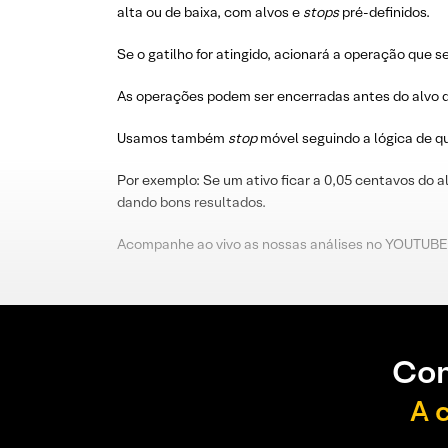
alta ou de baixa, com alvos e
stops
pré-definidos.
Se o gatilho for atingido, acionará a operação que s
As operações podem ser encerradas antes do alvo d
Usamos também
stop
móvel seguindo a lógica de 
Por exemplo: Se um ativo ficar a 0,05 centavos do a
dando bons resultados.
Acompanhe ao vivo as nossas análises no YOUTUBE
Con
A 