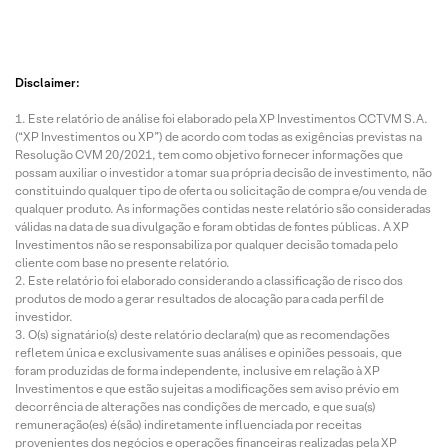
Disclaimer:
Este relatório de análise foi elaborado pela XP Investimentos CCTVM S.A.
(“XP Investimentos ou XP”) de acordo com todas as exigências previstas na
Resolução CVM 20/2021, tem como objetivo fornecer informações que
possam auxiliar o investidor a tomar sua própria decisão de investimento, não
constituindo qualquer tipo de oferta ou solicitação de compra e/ou venda de
qualquer produto. As informações contidas neste relatório são consideradas
válidas na data de sua divulgação e foram obtidas de fontes públicas. A XP
Investimentos não se responsabiliza por qualquer decisão tomada pelo
cliente com base no presente relatório.
Este relatório foi elaborado considerando a classificação de risco dos
produtos de modo a gerar resultados de alocação para cada perfil de
investidor.
O(s) signatário(s) deste relatório declara(m) que as recomendações
refletem única e exclusivamente suas análises e opiniões pessoais, que
foram produzidas de forma independente, inclusive em relação à XP
Investimentos e que estão sujeitas a modificações sem aviso prévio em
decorrência de alterações nas condições de mercado, e que sua(s)
remuneração(es) é(são) indiretamente influenciada por receitas
provenientes dos negócios e operações financeiras realizadas pela XP