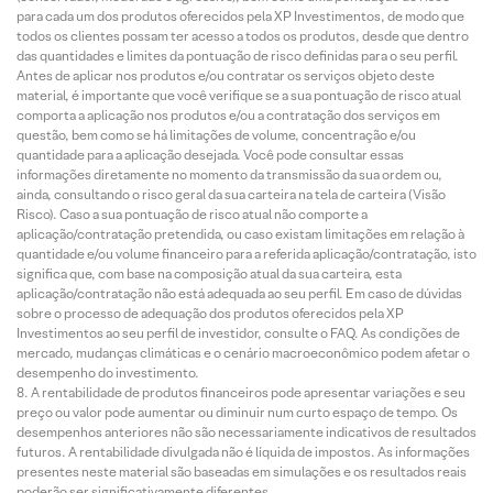
para cada um dos produtos oferecidos pela XP Investimentos, de modo que
todos os clientes possam ter acesso a todos os produtos, desde que dentro
das quantidades e limites da pontuação de risco definidas para o seu perfil.
Antes de aplicar nos produtos e/ou contratar os serviços objeto deste
material, é importante que você verifique se a sua pontuação de risco atual
comporta a aplicação nos produtos e/ou a contratação dos serviços em
questão, bem como se há limitações de volume, concentração e/ou
quantidade para a aplicação desejada. Você pode consultar essas
informações diretamente no momento da transmissão da sua ordem ou,
ainda, consultando o risco geral da sua carteira na tela de carteira (Visão
Risco). Caso a sua pontuação de risco atual não comporte a
aplicação/contratação pretendida, ou caso existam limitações em relação à
quantidade e/ou volume financeiro para a referida aplicação/contratação, isto
significa que, com base na composição atual da sua carteira, esta
aplicação/contratação não está adequada ao seu perfil. Em caso de dúvidas
sobre o processo de adequação dos produtos oferecidos pela XP
Investimentos ao seu perfil de investidor, consulte o FAQ. As condições de
mercado, mudanças climáticas e o cenário macroeconômico podem afetar o
desempenho do investimento.
A rentabilidade de produtos financeiros pode apresentar variações e seu
preço ou valor pode aumentar ou diminuir num curto espaço de tempo. Os
desempenhos anteriores não são necessariamente indicativos de resultados
futuros. A rentabilidade divulgada não é líquida de impostos. As informações
presentes neste material são baseadas em simulações e os resultados reais
poderão ser significativamente diferentes.