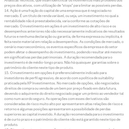
Analistas Técnicos, que visam identificar os movimentos mais prováveis dos
preços dos ativos, com utilização de “stops” para limitar as possíveis perdas.
Ação é uma fração do capital de uma empresa que é negociada no
mercado. É um título de renda variável, ou seja, um investimento no qual a
rentabilidade não é preestabelecida, varia conforme as cotações de
mercado. O investimento em ações é um investimento de alto risco e os
desempenhos anteriores não são necessariamente indicativos de resultados
futuros e nenhuma declaração ou garantia, de forma expressa ou implícita, é
feita neste material em relação a desempenhos. As condições de mercado, o
cenário macroeconômico, os eventos específicos da empresa e do setor
podem afetar o desempenho do investimento, podendo resultar até mesmo
em significativas perdas patrimoniais. A duração recomendada para o
investimento é de médio-longo prazo. Não há quaisquer garantias sobre o
patrimônio do cliente neste tipo de produto.
O investimento em opções é preferencialmente indicado para
investidores de perfil agressivo, de acordo com a política de suitability
praticada pela XP Investimentos. No mercado de opções, são negociados
direitos de compra ou venda de um bem por preço fixado em data futura,
devendo o adquirente do direito negociado pagar um prêmio ao vendedor tal
como num acordo seguro. As operações com esses derivativos são
consideradas de risco muito alto por apresentarem altas relações de risco e
retorno e algumas posições apresentarem a possibilidade de perdas
superiores ao capital investido. A duração recomendada para o investimento
é de curto prazo e o patrimônio do cliente não está garantido neste tipo de
produto.