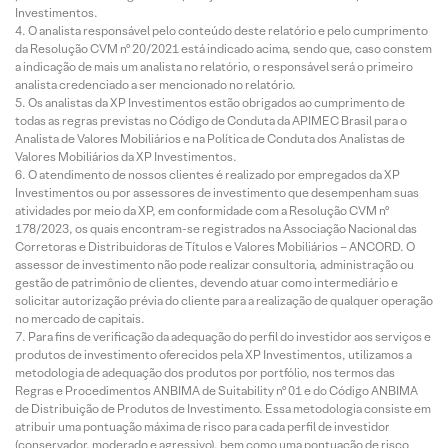
Investimentos.
O analista responsável pelo conteúdo deste relatório e pelo cumprimento
da Resolução CVM nº 20/2021 está indicado acima, sendo que, caso constem
a indicação de mais um analista no relatório, o responsável será o primeiro
analista credenciado a ser mencionado no relatório.
Os analistas da XP Investimentos estão obrigados ao cumprimento de
todas as regras previstas no Código de Conduta da APIMEC Brasil para o
Analista de Valores Mobiliários e na Política de Conduta dos Analistas de
Valores Mobiliários da XP Investimentos.
O atendimento de nossos clientes é realizado por empregados da XP
Investimentos ou por assessores de investimento que desempenham suas
atividades por meio da XP, em conformidade com a Resolução CVM nº
178/2023, os quais encontram-se registrados na Associação Nacional das
Corretoras e Distribuidoras de Títulos e Valores Mobiliários – ANCORD. O
assessor de investimento não pode realizar consultoria, administração ou
gestão de patrimônio de clientes, devendo atuar como intermediário e
solicitar autorização prévia do cliente para a realização de qualquer operação
no mercado de capitais.
Para fins de verificação da adequação do perfil do investidor aos serviços e
produtos de investimento oferecidos pela XP Investimentos, utilizamos a
metodologia de adequação dos produtos por portfólio, nos termos das
Regras e Procedimentos ANBIMA de Suitability nº 01 e do Código ANBIMA
de Distribuição de Produtos de Investimento. Essa metodologia consiste em
atribuir uma pontuação máxima de risco para cada perfil de investidor
(conservador, moderado e agressivo), bem como uma pontuação de risco