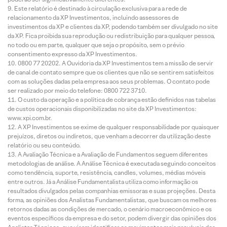
Este relatório é destinado à circulação exclusiva para a rede de
relacionamento da XP Investimentos, incluindo assessores de
investimentos da XP e clientes da XP, podendo também ser divulgado no site
da XP. Fica proibida sua reprodução ou redistribuição para qualquer pessoa,
no todo ou em parte, qualquer que seja o propósito, sem o prévio
consentimento expresso da XP Investimentos.
0800 77 20202. A Ouvidoria da XP Investimentos tem a missão de servir
de canal de contato sempre que os clientes que não se sentirem satisfeitos
com as soluções dadas pela empresa aos seus problemas. O contato pode
ser realizado por meio do telefone: 0800 722 3710.
O custo da operação e a política de cobrança estão definidos nas tabelas
de custos operacionais disponibilizadas no site da XP Investimentos:
www.xpi.com.br.
A XP Investimentos se exime de qualquer responsabilidade por quaisquer
prejuízos, diretos ou indiretos, que venham a decorrer da utilização deste
relatório ou seu conteúdo.
A Avaliação Técnica e a Avaliação de Fundamentos seguem diferentes
metodologias de análise. A Análise Técnica é executada seguindo conceitos
como tendência, suporte, resistência, candles, volumes, médias móveis
entre outros. Já a Análise Fundamentalista utiliza como informação os
resultados divulgados pelas companhias emissoras e suas projeções. Desta
forma, as opiniões dos Analistas Fundamentalistas, que buscam os melhores
retornos dadas as condições de mercado, o cenário macroeconômico e os
eventos específicos da empresa e do setor, podem divergir das opiniões dos