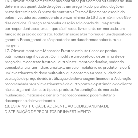
O investimento em termos são contratos para compra ou a venda de uma
determinada quantidade de ações, a um preço fixado, para liquidação em
prazo determinado. O prazo do contrato a Termo é livremente escolhido
pelos investidores, obedecendo o prazo mínimo de 16 dias e máximo de 999
dias corridos. O preço será o valor da ação adicionado de uma parcela
correspondente aos juros – que são fixados livremente em mercado, em
função do prazo do contrato. Toda transação a termo requer um depósito de
garantia. Essas garantias são prestadas em duas formas: cobertura ou
margem.
O investimento em Mercados Futuros embute riscos de perdas
patrimoniais significativos. Commodity é um objeto ou determinante de
preço de um contrato futuro ou outro instrumento derivativo, podendo
consubstanciar um índice, uma taxa, um valor mobiliário ou produto físico. É
um investimento de risco muito alto, que contempla a possibilidade de
oscilação de preço devido à utilização de alavancagem financeira. A duração
recomendada para o investimento é de curto prazo e o patrimônio do cliente
não está garantido neste tipo de produto. As condições de mercado,
mudanças climáticas e o cenário macroeconômico podem afetar o
desempenho do investimento.
ESTA INSTITUIÇÃO É ADERENTE AO CÓDIGO ANBIMA DE
DISTRIBUIÇÃO DE PRODUTOS DE INVESTIMENTO.