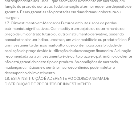
correspondente aos juros – que são fixados livremente em mercado, em
função do prazo do contrato. Toda transação a termo requer um depósito de
garantia. Essas garantias são prestadas em duas formas: cobertura ou
margem.
O investimento em Mercados Futuros embute riscos de perdas
patrimoniais significativos. Commodity é um objeto ou determinante de
preço de um contrato futuro ou outro instrumento derivativo, podendo
consubstanciar um índice, uma taxa, um valor mobiliário ou produto físico. É
um investimento de risco muito alto, que contempla a possibilidade de
oscilação de preço devido à utilização de alavancagem financeira. A duração
recomendada para o investimento é de curto prazo e o patrimônio do cliente
não está garantido neste tipo de produto. As condições de mercado,
mudanças climáticas e o cenário macroeconômico podem afetar o
desempenho do investimento.
ESTA INSTITUIÇÃO É ADERENTE AO CÓDIGO ANBIMA DE
DISTRIBUIÇÃO DE PRODUTOS DE INVESTIMENTO.