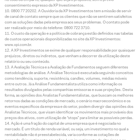
consentimento expresso da XP Investimentos.
0800 77 20202. A Ouvidoria da XP Investimentos tem a missão de servir
de canal de contato sempre que os clientes que não se sentirem satisfeitos
com as soluções dadas pela empresa aos seus problemas. O contato pode
ser realizado por meio do telefone: 0800 722 3710.
O custo da operação e a política de cobrança estão definidos nas tabelas
de custos operacionais disponibilizadas no site da XP Investimentos:
www.xpi.com.br.
A XP Investimentos se exime de qualquer responsabilidade por quaisquer
prejuízos, diretos ou indiretos, que venham a decorrer da utilização deste
relatório ou seu conteúdo.
A Avaliação Técnica e a Avaliação de Fundamentos seguem diferentes
metodologias de análise. A Análise Técnica é executada seguindo conceitos
como tendência, suporte, resistência, candles, volumes, médias móveis
entre outros. Já a Análise Fundamentalista utiliza como informação os
resultados divulgados pelas companhias emissoras e suas projeções. Desta
forma, as opiniões dos Analistas Fundamentalistas, que buscam os melhores
retornos dadas as condições de mercado, o cenário macroeconômico e os
eventos específicos da empresa e do setor, podem divergir das opiniões dos
Analistas Técnicos, que visam identificar os movimentos mais prováveis dos
preços dos ativos, com utilização de “stops” para limitar as possíveis perdas.
Ação é uma fração do capital de uma empresa que é negociada no
mercado. É um título de renda variável, ou seja, um investimento no qual a
rentabilidade não é preestabelecida, varia conforme as cotações de