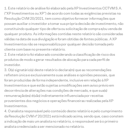
Este relatório de análise foi elaborado pela XP Investimentos CCTVM S.A.
(“XP Investimentos ou XP”) de acordo com todas as exigências previstas na
Resolução CVM 20/2021, tem como objetivo fornecer informações que
possam auxiliar o investidor a tomar sua própria decisão de investimento, não
constituindo qualquer tipo de oferta ou solicitação de compra e/ou venda de
qualquer produto. As informações contidas neste relatório são consideradas
válidas na data de sua divulgação e foram obtidas de fontes públicas. A XP
Investimentos não se responsabiliza por qualquer decisão tomada pelo
cliente com base no presente relatório.
Este relatório foi elaborado considerando a classificação de risco dos
produtos de modo a gerar resultados de alocação para cada perfil de
investidor.
O(s) signatário(s) deste relatório declara(m) que as recomendações
refletem única e exclusivamente suas análises e opiniões pessoais, que
foram produzidas de forma independente, inclusive em relação à XP
Investimentos e que estão sujeitas a modificações sem aviso prévio em
decorrência de alterações nas condições de mercado, e que sua(s)
remuneração(es) é(são) indiretamente influenciada por receitas
provenientes dos negócios e operações financeiras realizadas pela XP
Investimentos.
O analista responsável pelo conteúdo deste relatório e pelo cumprimento
da Resolução CVM nº 20/2021 está indicado acima, sendo que, caso constem
a indicação de mais um analista no relatório, o responsável será o primeiro
analista credenciado a ser mencionado no relatório.