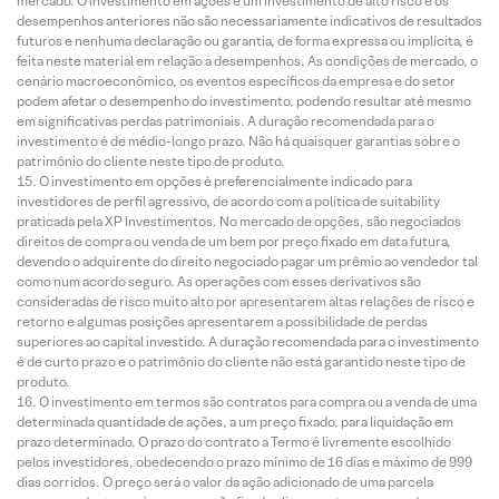
mercado. O investimento em ações é um investimento de alto risco e os
desempenhos anteriores não são necessariamente indicativos de resultados
futuros e nenhuma declaração ou garantia, de forma expressa ou implícita, é
feita neste material em relação a desempenhos. As condições de mercado, o
cenário macroeconômico, os eventos específicos da empresa e do setor
podem afetar o desempenho do investimento, podendo resultar até mesmo
em significativas perdas patrimoniais. A duração recomendada para o
investimento é de médio-longo prazo. Não há quaisquer garantias sobre o
patrimônio do cliente neste tipo de produto.
O investimento em opções é preferencialmente indicado para
investidores de perfil agressivo, de acordo com a política de suitability
praticada pela XP Investimentos. No mercado de opções, são negociados
direitos de compra ou venda de um bem por preço fixado em data futura,
devendo o adquirente do direito negociado pagar um prêmio ao vendedor tal
como num acordo seguro. As operações com esses derivativos são
consideradas de risco muito alto por apresentarem altas relações de risco e
retorno e algumas posições apresentarem a possibilidade de perdas
superiores ao capital investido. A duração recomendada para o investimento
é de curto prazo e o patrimônio do cliente não está garantido neste tipo de
produto.
O investimento em termos são contratos para compra ou a venda de uma
determinada quantidade de ações, a um preço fixado, para liquidação em
prazo determinado. O prazo do contrato a Termo é livremente escolhido
pelos investidores, obedecendo o prazo mínimo de 16 dias e máximo de 999
dias corridos. O preço será o valor da ação adicionado de uma parcela