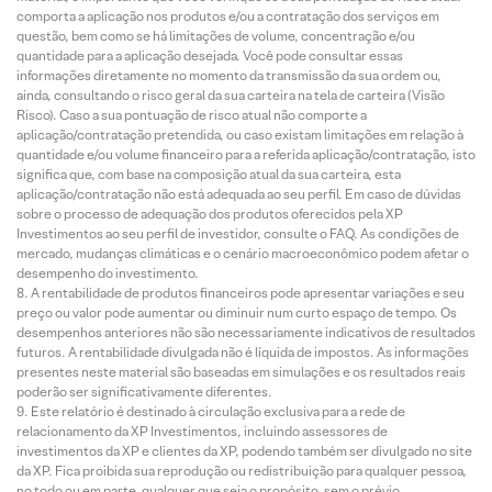
comporta a aplicação nos produtos e/ou a contratação dos serviços em
questão, bem como se há limitações de volume, concentração e/ou
quantidade para a aplicação desejada. Você pode consultar essas
informações diretamente no momento da transmissão da sua ordem ou,
ainda, consultando o risco geral da sua carteira na tela de carteira (Visão
Risco). Caso a sua pontuação de risco atual não comporte a
aplicação/contratação pretendida, ou caso existam limitações em relação à
quantidade e/ou volume financeiro para a referida aplicação/contratação, isto
significa que, com base na composição atual da sua carteira, esta
aplicação/contratação não está adequada ao seu perfil. Em caso de dúvidas
sobre o processo de adequação dos produtos oferecidos pela XP
Investimentos ao seu perfil de investidor, consulte o FAQ. As condições de
mercado, mudanças climáticas e o cenário macroeconômico podem afetar o
desempenho do investimento.
A rentabilidade de produtos financeiros pode apresentar variações e seu
preço ou valor pode aumentar ou diminuir num curto espaço de tempo. Os
desempenhos anteriores não são necessariamente indicativos de resultados
futuros. A rentabilidade divulgada não é líquida de impostos. As informações
presentes neste material são baseadas em simulações e os resultados reais
poderão ser significativamente diferentes.
Este relatório é destinado à circulação exclusiva para a rede de
relacionamento da XP Investimentos, incluindo assessores de
investimentos da XP e clientes da XP, podendo também ser divulgado no site
da XP. Fica proibida sua reprodução ou redistribuição para qualquer pessoa,
no todo ou em parte, qualquer que seja o propósito, sem o prévio