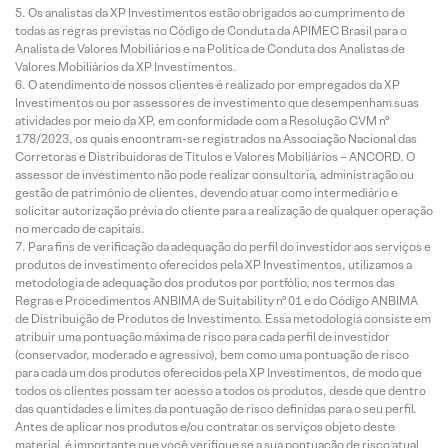
Os analistas da XP Investimentos estão obrigados ao cumprimento de
todas as regras previstas no Código de Conduta da APIMEC Brasil para o
Analista de Valores Mobiliários e na Política de Conduta dos Analistas de
Valores Mobiliários da XP Investimentos.
O atendimento de nossos clientes é realizado por empregados da XP
Investimentos ou por assessores de investimento que desempenham suas
atividades por meio da XP, em conformidade com a Resolução CVM nº
178/2023, os quais encontram-se registrados na Associação Nacional das
Corretoras e Distribuidoras de Títulos e Valores Mobiliários – ANCORD. O
assessor de investimento não pode realizar consultoria, administração ou
gestão de patrimônio de clientes, devendo atuar como intermediário e
solicitar autorização prévia do cliente para a realização de qualquer operação
no mercado de capitais.
Para fins de verificação da adequação do perfil do investidor aos serviços e
produtos de investimento oferecidos pela XP Investimentos, utilizamos a
metodologia de adequação dos produtos por portfólio, nos termos das
Regras e Procedimentos ANBIMA de Suitability nº 01 e do Código ANBIMA
de Distribuição de Produtos de Investimento. Essa metodologia consiste em
atribuir uma pontuação máxima de risco para cada perfil de investidor
(conservador, moderado e agressivo), bem como uma pontuação de risco
para cada um dos produtos oferecidos pela XP Investimentos, de modo que
todos os clientes possam ter acesso a todos os produtos, desde que dentro
das quantidades e limites da pontuação de risco definidas para o seu perfil.
Antes de aplicar nos produtos e/ou contratar os serviços objeto deste
material, é importante que você verifique se a sua pontuação de risco atual