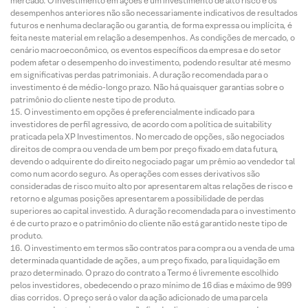
mercado. O investimento em ações é um investimento de alto risco e os
desempenhos anteriores não são necessariamente indicativos de resultados
futuros e nenhuma declaração ou garantia, de forma expressa ou implícita, é
feita neste material em relação a desempenhos. As condições de mercado, o
cenário macroeconômico, os eventos específicos da empresa e do setor
podem afetar o desempenho do investimento, podendo resultar até mesmo
em significativas perdas patrimoniais. A duração recomendada para o
investimento é de médio-longo prazo. Não há quaisquer garantias sobre o
patrimônio do cliente neste tipo de produto.
O investimento em opções é preferencialmente indicado para
investidores de perfil agressivo, de acordo com a política de suitability
praticada pela XP Investimentos. No mercado de opções, são negociados
direitos de compra ou venda de um bem por preço fixado em data futura,
devendo o adquirente do direito negociado pagar um prêmio ao vendedor tal
como num acordo seguro. As operações com esses derivativos são
consideradas de risco muito alto por apresentarem altas relações de risco e
retorno e algumas posições apresentarem a possibilidade de perdas
superiores ao capital investido. A duração recomendada para o investimento
é de curto prazo e o patrimônio do cliente não está garantido neste tipo de
produto.
O investimento em termos são contratos para compra ou a venda de uma
determinada quantidade de ações, a um preço fixado, para liquidação em
prazo determinado. O prazo do contrato a Termo é livremente escolhido
pelos investidores, obedecendo o prazo mínimo de 16 dias e máximo de 999
dias corridos. O preço será o valor da ação adicionado de uma parcela