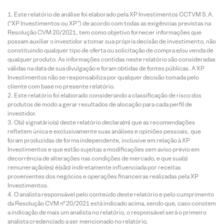
Este relatório de análise foi elaborado pela XP Investimentos CCTVM S.A.
(“XP Investimentos ou XP”) de acordo com todas as exigências previstas na
Resolução CVM 20/2021, tem como objetivo fornecer informações que
possam auxiliar o investidor a tomar sua própria decisão de investimento, não
constituindo qualquer tipo de oferta ou solicitação de compra e/ou venda de
qualquer produto. As informações contidas neste relatório são consideradas
válidas na data de sua divulgação e foram obtidas de fontes públicas. A XP
Investimentos não se responsabiliza por qualquer decisão tomada pelo
cliente com base no presente relatório.
Este relatório foi elaborado considerando a classificação de risco dos
produtos de modo a gerar resultados de alocação para cada perfil de
investidor.
O(s) signatário(s) deste relatório declara(m) que as recomendações
refletem única e exclusivamente suas análises e opiniões pessoais, que
foram produzidas de forma independente, inclusive em relação à XP
Investimentos e que estão sujeitas a modificações sem aviso prévio em
decorrência de alterações nas condições de mercado, e que sua(s)
remuneração(es) é(são) indiretamente influenciada por receitas
provenientes dos negócios e operações financeiras realizadas pela XP
Investimentos.
O analista responsável pelo conteúdo deste relatório e pelo cumprimento
da Resolução CVM nº 20/2021 está indicado acima, sendo que, caso constem
a indicação de mais um analista no relatório, o responsável será o primeiro
analista credenciado a ser mencionado no relatório.