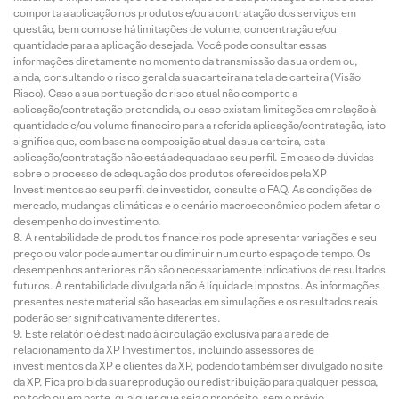
comporta a aplicação nos produtos e/ou a contratação dos serviços em
questão, bem como se há limitações de volume, concentração e/ou
quantidade para a aplicação desejada. Você pode consultar essas
informações diretamente no momento da transmissão da sua ordem ou,
ainda, consultando o risco geral da sua carteira na tela de carteira (Visão
Risco). Caso a sua pontuação de risco atual não comporte a
aplicação/contratação pretendida, ou caso existam limitações em relação à
quantidade e/ou volume financeiro para a referida aplicação/contratação, isto
significa que, com base na composição atual da sua carteira, esta
aplicação/contratação não está adequada ao seu perfil. Em caso de dúvidas
sobre o processo de adequação dos produtos oferecidos pela XP
Investimentos ao seu perfil de investidor, consulte o FAQ. As condições de
mercado, mudanças climáticas e o cenário macroeconômico podem afetar o
desempenho do investimento.
A rentabilidade de produtos financeiros pode apresentar variações e seu
preço ou valor pode aumentar ou diminuir num curto espaço de tempo. Os
desempenhos anteriores não são necessariamente indicativos de resultados
futuros. A rentabilidade divulgada não é líquida de impostos. As informações
presentes neste material são baseadas em simulações e os resultados reais
poderão ser significativamente diferentes.
Este relatório é destinado à circulação exclusiva para a rede de
relacionamento da XP Investimentos, incluindo assessores de
investimentos da XP e clientes da XP, podendo também ser divulgado no site
da XP. Fica proibida sua reprodução ou redistribuição para qualquer pessoa,
no todo ou em parte, qualquer que seja o propósito, sem o prévio