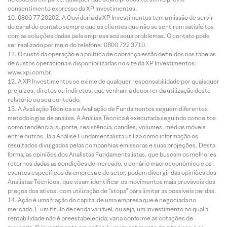
consentimento expresso da XP Investimentos.
0800 77 20202. A Ouvidoria da XP Investimentos tem a missão de servir
de canal de contato sempre que os clientes que não se sentirem satisfeitos
com as soluções dadas pela empresa aos seus problemas. O contato pode
ser realizado por meio do telefone: 0800 722 3710.
O custo da operação e a política de cobrança estão definidos nas tabelas
de custos operacionais disponibilizadas no site da XP Investimentos:
www.xpi.com.br.
A XP Investimentos se exime de qualquer responsabilidade por quaisquer
prejuízos, diretos ou indiretos, que venham a decorrer da utilização deste
relatório ou seu conteúdo.
A Avaliação Técnica e a Avaliação de Fundamentos seguem diferentes
metodologias de análise. A Análise Técnica é executada seguindo conceitos
como tendência, suporte, resistência, candles, volumes, médias móveis
entre outros. Já a Análise Fundamentalista utiliza como informação os
resultados divulgados pelas companhias emissoras e suas projeções. Desta
forma, as opiniões dos Analistas Fundamentalistas, que buscam os melhores
retornos dadas as condições de mercado, o cenário macroeconômico e os
eventos específicos da empresa e do setor, podem divergir das opiniões dos
Analistas Técnicos, que visam identificar os movimentos mais prováveis dos
preços dos ativos, com utilização de “stops” para limitar as possíveis perdas.
Ação é uma fração do capital de uma empresa que é negociada no
mercado. É um título de renda variável, ou seja, um investimento no qual a
rentabilidade não é preestabelecida, varia conforme as cotações de