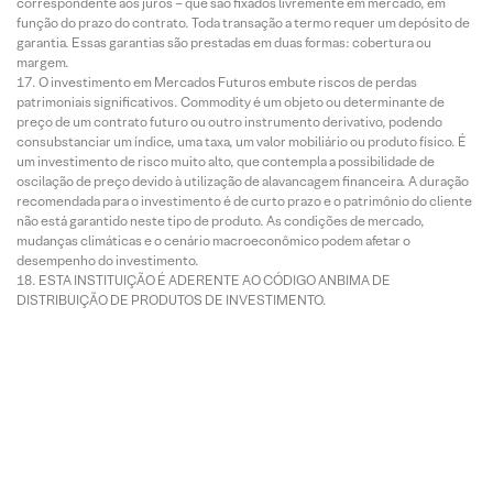
correspondente aos juros – que são fixados livremente em mercado, em
função do prazo do contrato. Toda transação a termo requer um depósito de
garantia. Essas garantias são prestadas em duas formas: cobertura ou
margem.
O investimento em Mercados Futuros embute riscos de perdas
patrimoniais significativos. Commodity é um objeto ou determinante de
preço de um contrato futuro ou outro instrumento derivativo, podendo
consubstanciar um índice, uma taxa, um valor mobiliário ou produto físico. É
um investimento de risco muito alto, que contempla a possibilidade de
oscilação de preço devido à utilização de alavancagem financeira. A duração
recomendada para o investimento é de curto prazo e o patrimônio do cliente
não está garantido neste tipo de produto. As condições de mercado,
mudanças climáticas e o cenário macroeconômico podem afetar o
desempenho do investimento.
ESTA INSTITUIÇÃO É ADERENTE AO CÓDIGO ANBIMA DE
DISTRIBUIÇÃO DE PRODUTOS DE INVESTIMENTO.