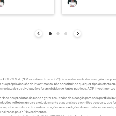
entos CCTVM S.A. (“XP Investimentos ou XP”) de acordo com todas as exigências p
r sua própria decisão de investimento, não constituindo qualquer tipo de oferta ou
s na data de sua divulgação e foram obtidas de fontes públicas. A XP Investimentos
e risco dos produtos de modo a gerar resultados de alocação para cada perfil de inv
mendações refletem única e exclusivamente suas análises e opiniões pessoais, que 
aviso prévio em decorrência de alterações nas condições de mercado, e que sua(s)
realizadas pela XP Investimentos.