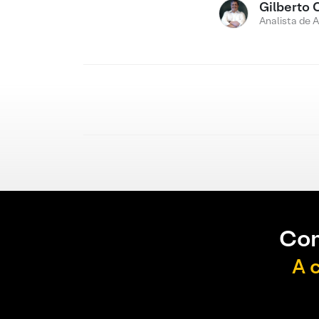
Gilberto 
Analista de 
Con
A 