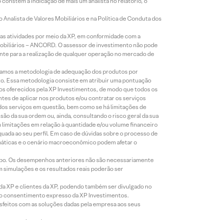
constem a indicação de mais um analista no relatório, o
Analista de Valores Mobiliários e na Política de Conduta dos
s atividades por meio da XP, em conformidade com a
Mobiliários – ANCORD. O assessor de investimento não pode
iente para a realização de qualquer operação no mercado de
lizamos a metodologia de adequação dos produtos por
to. Essa metodologia consiste em atribuir uma pontuação
tos oferecidos pela XP Investimentos, de modo que todos os
ntes de aplicar nos produtos e/ou contratar os serviços
 dos serviços em questão, bem como se há limitações de
o da sua ordem ou, ainda, consultando o risco geral da sua
m limitações em relação à quantidade e/ou volume financeiro
equada ao seu perfil. Em caso de dúvidas sobre o processo de
imáticas e o cenário macroeconômico podem afetar o
empo. Os desempenhos anteriores não são necessariamente
m simulações e os resultados reais poderão ser
 da XP e clientes da XP, podendo também ser divulgado no
évio consentimento expresso da XP Investimentos.
isfeitos com as soluções dadas pela empresa aos seus