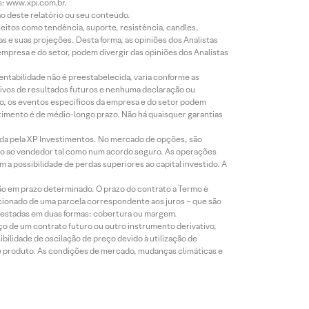
s: www.xpi.com.br.
ão deste relatório ou seu conteúdo.
eitos como tendência, suporte, resistência, candles,
s e suas projeções. Desta forma, as opiniões dos Analistas
presa e do setor, podem divergir das opiniões dos Analistas
entabilidade não é preestabelecida, varia conforme as
ivos de resultados futuros e nenhuma declaração ou
co, os eventos específicos da empresa e do setor podem
timento é de médio-longo prazo. Não há quaisquer garantias
icada pela XP Investimentos. No mercado de opções, são
mio ao vendedor tal como num acordo seguro. As operações
a possibilidade de perdas superiores ao capital investido. A
ão em prazo determinado. O prazo do contrato a Termo é
icionado de uma parcela correspondente aos juros – que são
prestadas em duas formas: cobertura ou margem.
o de um contrato futuro ou outro instrumento derivativo,
bilidade de oscilação de preço devido à utilização de
de produto. As condições de mercado, mudanças climáticas e