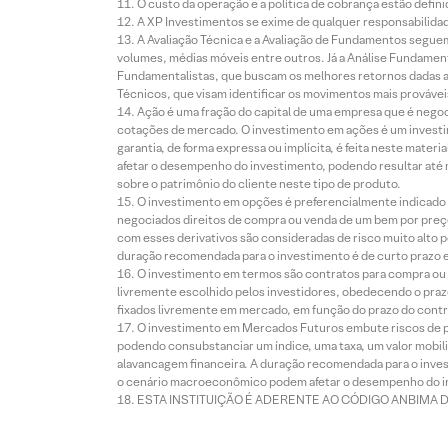
O custo da operação e a política de cobrança estão defini
A XP Investimentos se exime de qualquer responsabilidade
A Avaliação Técnica e a Avaliação de Fundamentos seguem
volumes, médias móveis entre outros. Já a Análise Fundament
Fundamentalistas, que buscam os melhores retornos dadas as
Técnicos, que visam identificar os movimentos mais prováveis 
Ação é uma fração do capital de uma empresa que é negoci
cotações de mercado. O investimento em ações é um investi
garantia, de forma expressa ou implícita, é feita neste ma
afetar o desempenho do investimento, podendo resultar até 
sobre o patrimônio do cliente neste tipo de produto.
O investimento em opções é preferencialmente indicado pa
negociados direitos de compra ou venda de um bem por preço
com esses derivativos são consideradas de risco muito alto p
duração recomendada para o investimento é de curto prazo e 
O investimento em termos são contratos para compra ou a
livremente escolhido pelos investidores, obedecendo o prazo
fixados livremente em mercado, em função do prazo do contr
O investimento em Mercados Futuros embute riscos de pe
podendo consubstanciar um índice, uma taxa, um valor mobiliá
alavancagem financeira. A duração recomendada para o invest
o cenário macroeconômico podem afetar o desempenho do i
ESTA INSTITUIÇÃO É ADERENTE AO CÓDIGO ANBIMA 