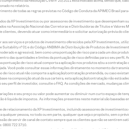
lo cumprimento da Resolução CVM nº 20/2021 está indicado acima, sendo que, caso 
onado no relatório.
imento de todas as regras previstas no Código de Conduta da APIMEC Brasil para o 
ados da XP Investimentos ou por assessores de investimento que desempenham sua
os na Associação Nacional das Corretoras e Distribuidoras de Títulos e Valores 
de clientes, devendo atuar como intermediário e solicitar autorização prévia do cl
idor aos serviços e produtos de investimento oferecidos pela XP Investimentos, uti
 Suitability nº 01 e do Código ANBIMA de Distribuição de Produtos de Investimen
r, moderado e agressivo), bem como uma pontuação de risco para cada um dos produ
ntro das quantidades e limites da pontuação de risco definidas para o seu perfil. A
 sua pontuação de risco atual comporta a aplicação nos produtos e/ou a contratação
jada. Você pode consultar essas informações diretamente no momento da transmissã
ação de risco atual não comporte a aplicação/contratação pretendida, ou caso exista
m base na composição atual da sua carteira, esta aplicação/contratação não está ad
 seu perfil de investidor, consulte o FAQ. As condições de mercado, mudanças cl
 variações e seu preço ou valor pode aumentar ou diminuir num curto espaço de t
 não é líquida de impostos. As informações presentes neste material são baseadas e
rede de relacionamento da XP Investimentos, incluindo assessores de investimentos
ara qualquer pessoa, no todo ou em parte, qualquer que seja o propósito, sem o pr
ssão de servir de canal de contato sempre que os clientes que não se sentirem sat
e: 0800 722 3710.