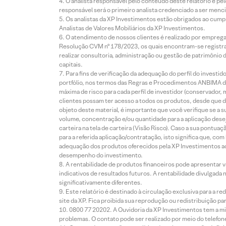
O analista responsável pelo conteúdo deste relatório e pe
responsável será o primeiro analista credenciado a ser menci
Os analistas da XP Investimentos estão obrigados ao cumpr
Analistas de Valores Mobiliários da XP Investimentos.
O atendimento de nossos clientes é realizado por empreg
Resolução CVM nº 178/2023, os quais encontram-se registrad
realizar consultoria, administração ou gestão de patrimônio 
capitais.
Para fins de verificação da adequação do perfil do invest
portfólio, nos termos das Regras e Procedimentos ANBIMA de
máxima de risco para cada perfil de investidor (conservado
clientes possam ter acesso a todos os produtos, desde que de
objeto deste material, é importante que você verifique se a
volume, concentração e/ou quantidade para a aplicação dese
carteira na tela de carteira (Visão Risco). Caso a sua pontu
para a referida aplicação/contratação, isto significa que, co
adequação dos produtos oferecidos pela XP Investimentos ao
desempenho do investimento.
A rentabilidade de produtos financeiros pode apresentar
indicativos de resultados futuros. A rentabilidade divulgada
significativamente diferentes.
Este relatório é destinado à circulação exclusiva para a 
site da XP. Fica proibida sua reprodução ou redistribuição p
0800 77 20202. A Ouvidoria da XP Investimentos tem a mi
problemas. O contato pode ser realizado por meio do telefon