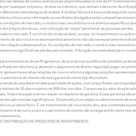
dos nas tabelas de custos operacionais disponibilizadas no site da XP Investimento
 por quaisquer prejuízos, diretos ou indiretos, que venham a decorrer da utilizaç
 diferentes metodologias de análise. A Análise Técnica é executada seguindo conc
alista utiliza como informação os resultados divulgados pelas companhias emissora
 condições de mercado, o cenário macroeconômico e os eventos específicos da em
dos preços dos ativos, com utilização de “stops” para limitar as possíveis perdas.
ada no mercado. É um título de renda variável, ou seja, um investimento no qual a r
mento de alto risco e os desempenhos anteriores não são necessariamente indicat
terial em relação a desempenhos. As condições de mercado, o cenário macroeconômi
mesmo em significativas perdas patrimoniais. A duração recomendada para o inves
ra investidores de perfil agressivo, de acordo com a política de suitability prat
 fixado em data futura, devendo o adquirente do direito negociado pagar um prê
or apresentarem altas relações de risco e retorno e algumas posições apresentarem 
o patrimônio do cliente não está garantido neste tipo de produto.
 venda de uma determinada quantidade de ações, a um preço fixado, para liquidaç
 mínimo de 16 dias e máximo de 999 dias corridos. O preço será o valor da ação ad
ato. Toda transação a termo requer um depósito de garantia. Essas garantias são 
rdas patrimoniais significativos. Commodity é um objeto ou determinante de preç
rio ou produto físico. É um investimento de risco muito alto, que contempla a possi
imento é de curto prazo e o patrimônio do cliente não está garantido neste tipo 
nvestimento.
DE DISTRIBUIÇÃO DE PRODUTOS DE INVESTIMENTO.