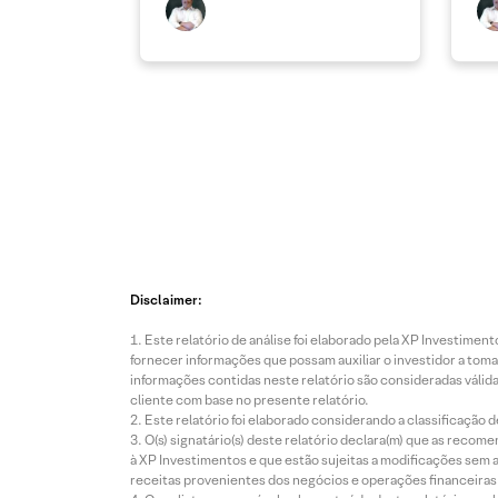
Disclaimer:
Este relatório de análise foi elaborado pela XP Investim
fornecer informações que possam auxiliar o investidor a toma
informações contidas neste relatório são consideradas válida
cliente com base no presente relatório.
Este relatório foi elaborado considerando a classificação d
O(s) signatário(s) deste relatório declara(m) que as reco
à XP Investimentos e que estão sujeitas a modificações sem 
receitas provenientes dos negócios e operações financeiras 