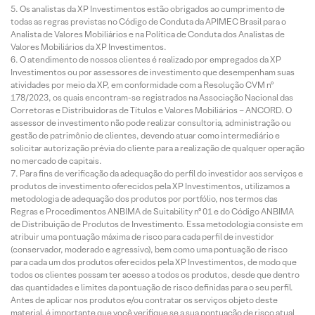
Os analistas da XP Investimentos estão obrigados ao cumprimento de
todas as regras previstas no Código de Conduta da APIMEC Brasil para o
Analista de Valores Mobiliários e na Política de Conduta dos Analistas de
Valores Mobiliários da XP Investimentos.
O atendimento de nossos clientes é realizado por empregados da XP
Investimentos ou por assessores de investimento que desempenham suas
atividades por meio da XP, em conformidade com a Resolução CVM nº
178/2023, os quais encontram-se registrados na Associação Nacional das
Corretoras e Distribuidoras de Títulos e Valores Mobiliários – ANCORD. O
assessor de investimento não pode realizar consultoria, administração ou
gestão de patrimônio de clientes, devendo atuar como intermediário e
solicitar autorização prévia do cliente para a realização de qualquer operação
no mercado de capitais.
Para fins de verificação da adequação do perfil do investidor aos serviços e
produtos de investimento oferecidos pela XP Investimentos, utilizamos a
metodologia de adequação dos produtos por portfólio, nos termos das
Regras e Procedimentos ANBIMA de Suitability nº 01 e do Código ANBIMA
de Distribuição de Produtos de Investimento. Essa metodologia consiste em
atribuir uma pontuação máxima de risco para cada perfil de investidor
(conservador, moderado e agressivo), bem como uma pontuação de risco
para cada um dos produtos oferecidos pela XP Investimentos, de modo que
todos os clientes possam ter acesso a todos os produtos, desde que dentro
das quantidades e limites da pontuação de risco definidas para o seu perfil.
Antes de aplicar nos produtos e/ou contratar os serviços objeto deste
material, é importante que você verifique se a sua pontuação de risco atual