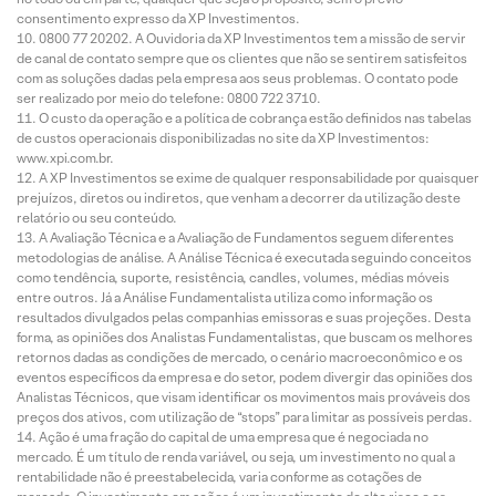
consentimento expresso da XP Investimentos.
0800 77 20202. A Ouvidoria da XP Investimentos tem a missão de servir
de canal de contato sempre que os clientes que não se sentirem satisfeitos
com as soluções dadas pela empresa aos seus problemas. O contato pode
ser realizado por meio do telefone: 0800 722 3710.
O custo da operação e a política de cobrança estão definidos nas tabelas
de custos operacionais disponibilizadas no site da XP Investimentos:
www.xpi.com.br.
A XP Investimentos se exime de qualquer responsabilidade por quaisquer
prejuízos, diretos ou indiretos, que venham a decorrer da utilização deste
relatório ou seu conteúdo.
A Avaliação Técnica e a Avaliação de Fundamentos seguem diferentes
metodologias de análise. A Análise Técnica é executada seguindo conceitos
como tendência, suporte, resistência, candles, volumes, médias móveis
entre outros. Já a Análise Fundamentalista utiliza como informação os
resultados divulgados pelas companhias emissoras e suas projeções. Desta
forma, as opiniões dos Analistas Fundamentalistas, que buscam os melhores
retornos dadas as condições de mercado, o cenário macroeconômico e os
eventos específicos da empresa e do setor, podem divergir das opiniões dos
Analistas Técnicos, que visam identificar os movimentos mais prováveis dos
preços dos ativos, com utilização de “stops” para limitar as possíveis perdas.
Ação é uma fração do capital de uma empresa que é negociada no
mercado. É um título de renda variável, ou seja, um investimento no qual a
rentabilidade não é preestabelecida, varia conforme as cotações de