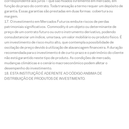
correspondente aos juros – que são fixados livremente em mercado, em
função do prazo do contrato. Toda transação a termo requer um depósito de
garantia. Essas garantias são prestadas em duas formas: cobertura ou
margem.
O investimento em Mercados Futuros embute riscos de perdas
patrimoniais significativos. Commodity é um objeto ou determinante de
preço de um contrato futuro ou outro instrumento derivativo, podendo
consubstanciar um índice, uma taxa, um valor mobiliário ou produto físico. É
um investimento de risco muito alto, que contempla a possibilidade de
oscilação de preço devido à utilização de alavancagem financeira. A duração
recomendada para o investimento é de curto prazo e o patrimônio do cliente
não está garantido neste tipo de produto. As condições de mercado,
mudanças climáticas e o cenário macroeconômico podem afetar o
desempenho do investimento.
ESTA INSTITUIÇÃO É ADERENTE AO CÓDIGO ANBIMA DE
DISTRIBUIÇÃO DE PRODUTOS DE INVESTIMENTO.