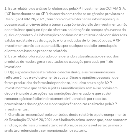
Este relatório de análise foi elaborado pela XP Investimentos CCTVM S.A.
(“XP Investimentos ou XP”) de acordo com todas as exigências previstas na
Resolução CVM 20/2021, tem como objetivo fornecer informações que
possam auxiliar o investidor a tomar sua própria decisão de investimento, não
constituindo qualquer tipo de oferta ou solicitação de compra e/ou venda de
qualquer produto. As informações contidas neste relatório são consideradas
válidas na data de sua divulgação e foram obtidas de fontes públicas. A XP
Investimentos não se responsabiliza por qualquer decisão tomada pelo
cliente com base no presente relatório.
Este relatório foi elaborado considerando a classificação de risco dos
produtos de modo a gerar resultados de alocação para cada perfil de
investidor.
O(s) signatário(s) deste relatório declara(m) que as recomendações
refletem única e exclusivamente suas análises e opiniões pessoais, que
foram produzidas de forma independente, inclusive em relação à XP
Investimentos e que estão sujeitas a modificações sem aviso prévio em
decorrência de alterações nas condições de mercado, e que sua(s)
remuneração(es) é(são) indiretamente influenciada por receitas
provenientes dos negócios e operações financeiras realizadas pela XP
Investimentos.
O analista responsável pelo conteúdo deste relatório e pelo cumprimento
da Resolução CVM nº 20/2021 está indicado acima, sendo que, caso constem
a indicação de mais um analista no relatório, o responsável será o primeiro
analista credenciado a ser mencionado no relatório.