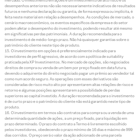
mercado. O investimento em ações é um investimento de alto risco e os
desempenhos anteriores não são necessariamente indicativos de resultados
futuros e nenhuma declaração ou garantia, de forma expressa ou implícita, é
feita neste material em relação a desempenhos. As condições de mercado, o
cenário macroeconômico, os eventos específicos da empresa e do setor
podem afetar o desempenho do investimento, podendo resultar até mesmo
em significativas perdas patrimoniais. A duração recomendada para o
investimento é de médio-longo prazo. Não há quaisquer garantias sobre o
patrimônio do cliente neste tipo de produto.
O investimento em opções é preferencialmente indicado para
investidores de perfil agressivo, de acordo com a política de suitability
praticada pela XP Investimentos. No mercado de opções, são negociados
direitos de compra ou venda de um bem por preço fixado em data futura,
devendo o adquirente do direito negociado pagar um prêmio ao vendedor tal
como num acordo seguro. As operações com esses derivativos são
consideradas de risco muito alto por apresentarem altas relações de risco e
retorno e algumas posições apresentarem a possibilidade de perdas
superiores ao capital investido. A duração recomendada para o investimento
é de curto prazo e o patrimônio do cliente não está garantido neste tipo de
produto.
O investimento em termos são contratos para compra ou a venda de uma
determinada quantidade de ações, a um preço fixado, para liquidação em
prazo determinado. O prazo do contrato a Termo é livremente escolhido
pelos investidores, obedecendo o prazo mínimo de 16 dias e máximo de 999
dias corridos. O preço será o valor da ação adicionado de uma parcela