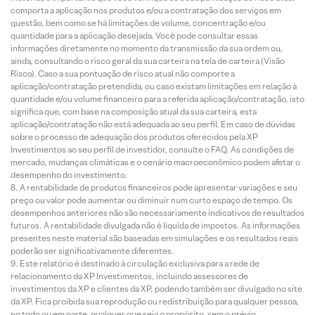
comporta a aplicação nos produtos e/ou a contratação dos serviços em
questão, bem como se há limitações de volume, concentração e/ou
quantidade para a aplicação desejada. Você pode consultar essas
informações diretamente no momento da transmissão da sua ordem ou,
ainda, consultando o risco geral da sua carteira na tela de carteira (Visão
Risco). Caso a sua pontuação de risco atual não comporte a
aplicação/contratação pretendida, ou caso existam limitações em relação à
quantidade e/ou volume financeiro para a referida aplicação/contratação, isto
significa que, com base na composição atual da sua carteira, esta
aplicação/contratação não está adequada ao seu perfil. Em caso de dúvidas
sobre o processo de adequação dos produtos oferecidos pela XP
Investimentos ao seu perfil de investidor, consulte o FAQ. As condições de
mercado, mudanças climáticas e o cenário macroeconômico podem afetar o
desempenho do investimento.
A rentabilidade de produtos financeiros pode apresentar variações e seu
preço ou valor pode aumentar ou diminuir num curto espaço de tempo. Os
desempenhos anteriores não são necessariamente indicativos de resultados
futuros. A rentabilidade divulgada não é líquida de impostos. As informações
presentes neste material são baseadas em simulações e os resultados reais
poderão ser significativamente diferentes.
Este relatório é destinado à circulação exclusiva para a rede de
relacionamento da XP Investimentos, incluindo assessores de
investimentos da XP e clientes da XP, podendo também ser divulgado no site
da XP. Fica proibida sua reprodução ou redistribuição para qualquer pessoa,
no todo ou em parte, qualquer que seja o propósito, sem o prévio