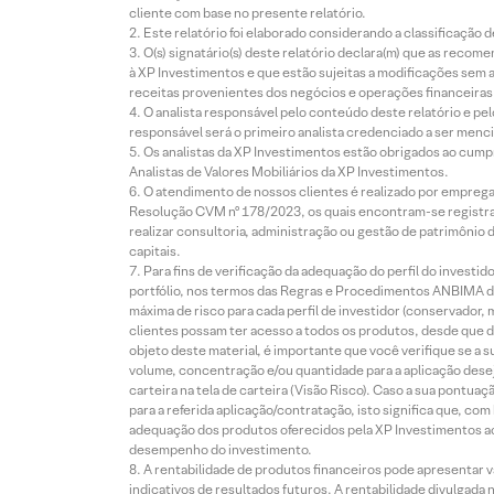
cliente com base no presente relatório.
Este relatório foi elaborado considerando a classificação d
O(s) signatário(s) deste relatório declara(m) que as reco
à XP Investimentos e que estão sujeitas a modificações sem 
receitas provenientes dos negócios e operações financeiras 
O analista responsável pelo conteúdo deste relatório e pe
responsável será o primeiro analista credenciado a ser menci
Os analistas da XP Investimentos estão obrigados ao cumpr
Analistas de Valores Mobiliários da XP Investimentos.
O atendimento de nossos clientes é realizado por empreg
Resolução CVM nº 178/2023, os quais encontram-se registrad
realizar consultoria, administração ou gestão de patrimônio 
capitais.
Para fins de verificação da adequação do perfil do invest
portfólio, nos termos das Regras e Procedimentos ANBIMA de
máxima de risco para cada perfil de investidor (conservado
clientes possam ter acesso a todos os produtos, desde que de
objeto deste material, é importante que você verifique se a
volume, concentração e/ou quantidade para a aplicação dese
carteira na tela de carteira (Visão Risco). Caso a sua pontu
para a referida aplicação/contratação, isto significa que, co
adequação dos produtos oferecidos pela XP Investimentos ao
desempenho do investimento.
A rentabilidade de produtos financeiros pode apresentar
indicativos de resultados futuros. A rentabilidade divulgada