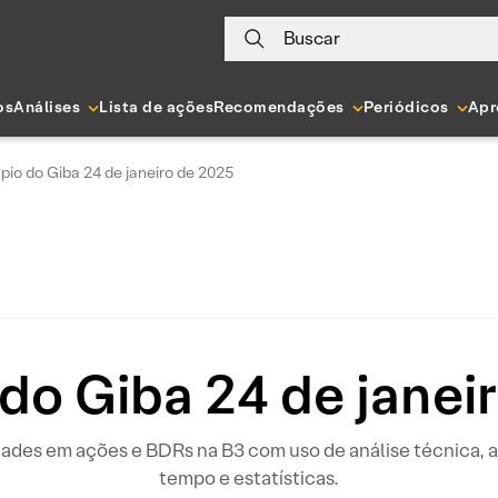
Buscar
os
Análises
Lista de ações
Recomendações
Periódicos
Apr
pio do Giba 24 de janeiro de 2025
do Giba 24 de janei
idades em ações e BDRs na B3 com uso de análise técnica
tempo e estatísticas.