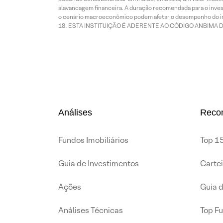
alavancagem financeira. A duração recomendada para o invest
o cenário macroeconômico podem afetar o desempenho do i
ESTA INSTITUIÇÃO É ADERENTE AO CÓDIGO ANBIMA 
Análises
Reco
Fundos Imobiliários
Top 15
Guia de Investimentos
Carte
Ações
Guia 
Análises Técnicas
Top F