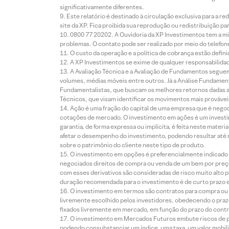
significativamente diferentes.
Este relatório é destinado à circulação exclusiva para a 
site da XP. Fica proibida sua reprodução ou redistribuição p
0800 77 20202. A Ouvidoria da XP Investimentos tem a mi
problemas. O contato pode ser realizado por meio do telefon
O custo da operação e a política de cobrança estão defini
A XP Investimentos se exime de qualquer responsabilidade
A Avaliação Técnica e a Avaliação de Fundamentos seguem
volumes, médias móveis entre outros. Já a Análise Fundament
Fundamentalistas, que buscam os melhores retornos dadas as
Técnicos, que visam identificar os movimentos mais prováveis 
Ação é uma fração do capital de uma empresa que é negoci
cotações de mercado. O investimento em ações é um investi
garantia, de forma expressa ou implícita, é feita neste ma
afetar o desempenho do investimento, podendo resultar até 
sobre o patrimônio do cliente neste tipo de produto.
O investimento em opções é preferencialmente indicado pa
negociados direitos de compra ou venda de um bem por preço
com esses derivativos são consideradas de risco muito alto p
duração recomendada para o investimento é de curto prazo e 
O investimento em termos são contratos para compra ou a
livremente escolhido pelos investidores, obedecendo o prazo
fixados livremente em mercado, em função do prazo do contr
O investimento em Mercados Futuros embute riscos de pe
podendo consubstanciar um índice, uma taxa, um valor mobiliá