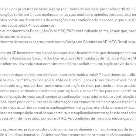
e risco dos produtos de modo a gerar resultados de alocação para cada perfil de inv
mendações refletem única e exclusivamente suas análises e opiniões pessoais, que 
aviso prévio em decorrência de alterações nas condições de mercado, e que sua(s)
realizadas pela XP Investimentos.
lo cumprimento da Resolução CVM nº 20/2021 está indicado acima, sendo que, caso 
onado no relatório.
imento de todas as regras previstas no Código de Conduta da APIMEC Brasil para o 
ados da XP Investimentos ou por assessores de investimento que desempenham sua
os na Associação Nacional das Corretoras e Distribuidoras de Títulos e Valores 
de clientes, devendo atuar como intermediário e solicitar autorização prévia do cl
idor aos serviços e produtos de investimento oferecidos pela XP Investimentos, uti
 Suitability nº 01 e do Código ANBIMA de Distribuição de Produtos de Investimen
r, moderado e agressivo), bem como uma pontuação de risco para cada um dos produ
ntro das quantidades e limites da pontuação de risco definidas para o seu perfil. A
 sua pontuação de risco atual comporta a aplicação nos produtos e/ou a contratação
jada. Você pode consultar essas informações diretamente no momento da transmissã
ação de risco atual não comporte a aplicação/contratação pretendida, ou caso exista
m base na composição atual da sua carteira, esta aplicação/contratação não está ad
 seu perfil de investidor, consulte o FAQ. As condições de mercado, mudanças cl
 variações e seu preço ou valor pode aumentar ou diminuir num curto espaço de t
 não é líquida de impostos. As informações presentes neste material são baseadas e