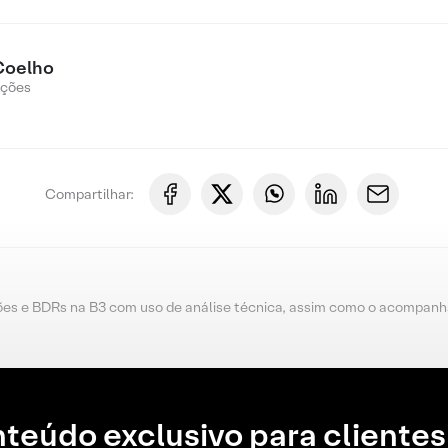
Coelho
Ações
Compartilhar:
ões e BDRs na B3 com uso de análise técnica, assim como o acompanh
teúdo exclusivo para clientes