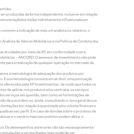
estidor.
foram produzidas de forma independente, inclusive em relação
 remuneração(es) é(são) indiretamente influenciada por
constem a indicação de mais um analista no relatório, o
Analista de Valores Mobiliários e na Política de Conduta dos
s atividades por meio da XP, em conformidade com a
Mobiliários – ANCORD. O assessor de investimento não pode
iente para a realização de qualquer operação no mercado de
lizamos a metodologia de adequação dos produtos por
to. Essa metodologia consiste em atribuir uma pontuação
tos oferecidos pela XP Investimentos, de modo que todos os
ntes de aplicar nos produtos e/ou contratar os serviços
 dos serviços em questão, bem como se há limitações de
o da sua ordem ou, ainda, consultando o risco geral da sua
m limitações em relação à quantidade e/ou volume financeiro
equada ao seu perfil. Em caso de dúvidas sobre o processo de
imáticas e o cenário macroeconômico podem afetar o
empo. Os desempenhos anteriores não são necessariamente
m simulações e os resultados reais poderão ser