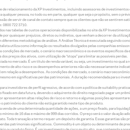
rede de relacionamento da XP Investimentos, incluindo assessores de investimentos
ara qualquer pessoa, no todo ou em parte, qualquer que seja o propósito, sem o pr
ssão de servir de canal de contato sempre que os clientes que não se sentirem sat
e: 0800 722 3710.
dos nas tabelas de custos operacionais disponibilizadas no site da XP Investimento
 por quaisquer prejuízos, diretos ou indiretos, que venham a decorrer da utilizaç
 diferentes metodologias de análise. A Análise Técnica é executada seguindo conc
alista utiliza como informação os resultados divulgados pelas companhias emissora
 condições de mercado, o cenário macroeconômico e os eventos específicos da em
dos preços dos ativos, com utilização de “stops” para limitar as possíveis perdas.
ada no mercado. É um título de renda variável, ou seja, um investimento no qual a r
mento de alto risco e os desempenhos anteriores não são necessariamente indicat
terial em relação a desempenhos. As condições de mercado, o cenário macroeconômi
mesmo em significativas perdas patrimoniais. A duração recomendada para o inves
ra investidores de perfil agressivo, de acordo com a política de suitability prat
 fixado em data futura, devendo o adquirente do direito negociado pagar um prê
or apresentarem altas relações de risco e retorno e algumas posições apresentarem 
o patrimônio do cliente não está garantido neste tipo de produto.
 venda de uma determinada quantidade de ações, a um preço fixado, para liquidaç
 mínimo de 16 dias e máximo de 999 dias corridos. O preço será o valor da ação ad
ato. Toda transação a termo requer um depósito de garantia. Essas garantias são 
rdas patrimoniais significativos. Commodity é um objeto ou determinante de preç
rio ou produto físico. É um investimento de risco muito alto, que contempla a possi