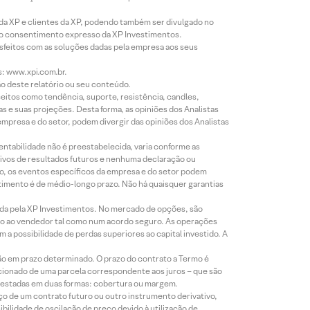
 da XP e clientes da XP, podendo também ser divulgado no
évio consentimento expresso da XP Investimentos.
isfeitos com as soluções dadas pela empresa aos seus
s: www.xpi.com.br.
ão deste relatório ou seu conteúdo.
eitos como tendência, suporte, resistência, candles,
s e suas projeções. Desta forma, as opiniões dos Analistas
presa e do setor, podem divergir das opiniões dos Analistas
entabilidade não é preestabelecida, varia conforme as
ivos de resultados futuros e nenhuma declaração ou
co, os eventos específicos da empresa e do setor podem
timento é de médio-longo prazo. Não há quaisquer garantias
icada pela XP Investimentos. No mercado de opções, são
mio ao vendedor tal como num acordo seguro. As operações
a possibilidade de perdas superiores ao capital investido. A
ão em prazo determinado. O prazo do contrato a Termo é
icionado de uma parcela correspondente aos juros – que são
prestadas em duas formas: cobertura ou margem.
o de um contrato futuro ou outro instrumento derivativo,
bilidade de oscilação de preço devido à utilização de