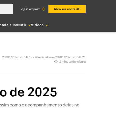
login expert
Abra sua conta XP
enda a Investir
Vídeos
23/01/2025 20:26:17 • Atualizado em 23/01/2025 20:26:21
1 minuto de leitura
ro de 2025
, assim como o acompanhamento delas no