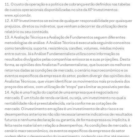
O custo da operação e a política de cobrança estão definidos nas tabelas
de custos operacionais disponibilizadas no site da XP Investimentos:
www.xpi.com.br.
A XP Investimentos se exime de qualquer responsabilidade por quaisquer
prejuízos, diretos ou indiretos, que venham a decorrer da utilização deste
relatório ou seu conteúdo.
A Avaliação Técnica e a Avaliação de Fundamentos seguem diferentes
metodologias de análise. A Análise Técnica é executada seguindo conceitos
como tendência, suporte, resistência, candles, volumes, médias móveis
entre outros. Já a Análise Fundamentalista utiliza como informação os
resultados divulgados pelas companhias emissoras e suas projeções. Desta
forma, as opiniões dos Analistas Fundamentalistas, que buscam os melhores
retornos dadas as condições de mercado, o cenário macroeconômico e os
eventos específicos da empresa e do setor, podem divergir das opiniões dos
Analistas Técnicos, que visam identificar os movimentos mais prováveis dos
preços dos ativos, com utilização de “stops” para limitar as possíveis perdas.
Ação é uma fração do capital de uma empresa que é negociada no
mercado. É um título de renda variável, ou seja, um investimento no qual a
rentabilidade não é preestabelecida, varia conforme as cotações de
mercado. O investimento em ações é um investimento de alto risco e os
desempenhos anteriores não são necessariamente indicativos de resultados
futuros e nenhuma declaração ou garantia, de forma expressa ou implícita, é
feita neste material em relação a desempenhos. As condições de mercado, o
cenário macroeconômico, os eventos específicos da empresa e do setor
podem afetar o desempenho do investimento, podendo resultar até mesmo