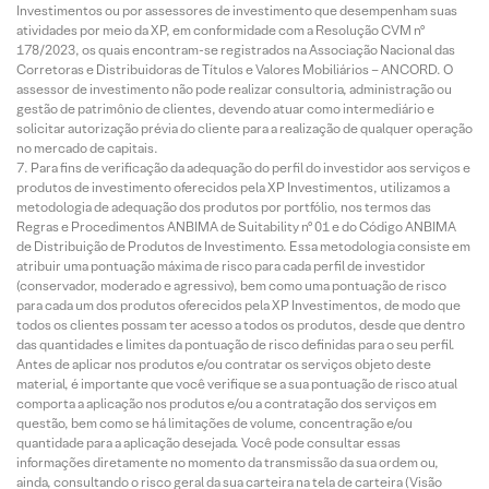
Investimentos ou por assessores de investimento que desempenham suas
atividades por meio da XP, em conformidade com a Resolução CVM nº
178/2023, os quais encontram-se registrados na Associação Nacional das
Corretoras e Distribuidoras de Títulos e Valores Mobiliários – ANCORD. O
assessor de investimento não pode realizar consultoria, administração ou
gestão de patrimônio de clientes, devendo atuar como intermediário e
solicitar autorização prévia do cliente para a realização de qualquer operação
no mercado de capitais.
Para fins de verificação da adequação do perfil do investidor aos serviços e
produtos de investimento oferecidos pela XP Investimentos, utilizamos a
metodologia de adequação dos produtos por portfólio, nos termos das
Regras e Procedimentos ANBIMA de Suitability nº 01 e do Código ANBIMA
de Distribuição de Produtos de Investimento. Essa metodologia consiste em
atribuir uma pontuação máxima de risco para cada perfil de investidor
(conservador, moderado e agressivo), bem como uma pontuação de risco
para cada um dos produtos oferecidos pela XP Investimentos, de modo que
todos os clientes possam ter acesso a todos os produtos, desde que dentro
das quantidades e limites da pontuação de risco definidas para o seu perfil.
Antes de aplicar nos produtos e/ou contratar os serviços objeto deste
material, é importante que você verifique se a sua pontuação de risco atual
comporta a aplicação nos produtos e/ou a contratação dos serviços em
questão, bem como se há limitações de volume, concentração e/ou
quantidade para a aplicação desejada. Você pode consultar essas
informações diretamente no momento da transmissão da sua ordem ou,
ainda, consultando o risco geral da sua carteira na tela de carteira (Visão