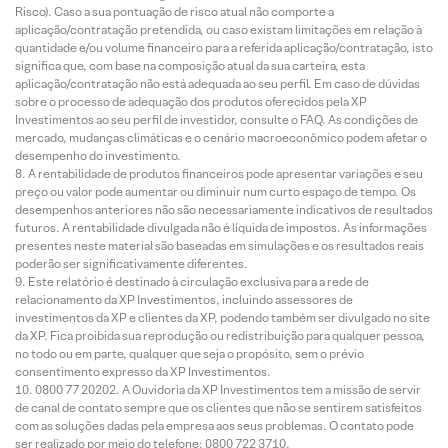
Risco). Caso a sua pontuação de risco atual não comporte a
aplicação/contratação pretendida, ou caso existam limitações em relação à
quantidade e/ou volume financeiro para a referida aplicação/contratação, isto
significa que, com base na composição atual da sua carteira, esta
aplicação/contratação não está adequada ao seu perfil. Em caso de dúvidas
sobre o processo de adequação dos produtos oferecidos pela XP
Investimentos ao seu perfil de investidor, consulte o FAQ. As condições de
mercado, mudanças climáticas e o cenário macroeconômico podem afetar o
desempenho do investimento.
A rentabilidade de produtos financeiros pode apresentar variações e seu
preço ou valor pode aumentar ou diminuir num curto espaço de tempo. Os
desempenhos anteriores não são necessariamente indicativos de resultados
futuros. A rentabilidade divulgada não é líquida de impostos. As informações
presentes neste material são baseadas em simulações e os resultados reais
poderão ser significativamente diferentes.
Este relatório é destinado à circulação exclusiva para a rede de
relacionamento da XP Investimentos, incluindo assessores de
investimentos da XP e clientes da XP, podendo também ser divulgado no site
da XP. Fica proibida sua reprodução ou redistribuição para qualquer pessoa,
no todo ou em parte, qualquer que seja o propósito, sem o prévio
consentimento expresso da XP Investimentos.
0800 77 20202. A Ouvidoria da XP Investimentos tem a missão de servir
de canal de contato sempre que os clientes que não se sentirem satisfeitos
com as soluções dadas pela empresa aos seus problemas. O contato pode
ser realizado por meio do telefone: 0800 722 3710.