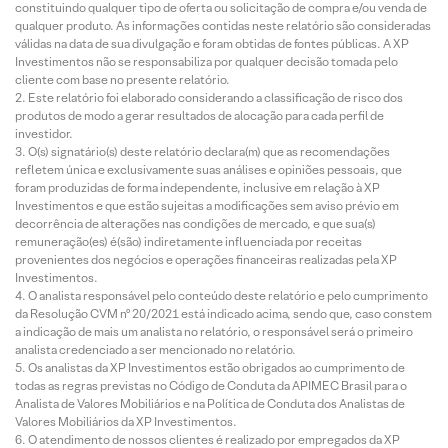
constituindo qualquer tipo de oferta ou solicitação de compra e/ou venda de
qualquer produto. As informações contidas neste relatório são consideradas
válidas na data de sua divulgação e foram obtidas de fontes públicas. A XP
Investimentos não se responsabiliza por qualquer decisão tomada pelo
cliente com base no presente relatório.
Este relatório foi elaborado considerando a classificação de risco dos
produtos de modo a gerar resultados de alocação para cada perfil de
investidor.
O(s) signatário(s) deste relatório declara(m) que as recomendações
refletem única e exclusivamente suas análises e opiniões pessoais, que
foram produzidas de forma independente, inclusive em relação à XP
Investimentos e que estão sujeitas a modificações sem aviso prévio em
decorrência de alterações nas condições de mercado, e que sua(s)
remuneração(es) é(são) indiretamente influenciada por receitas
provenientes dos negócios e operações financeiras realizadas pela XP
Investimentos.
O analista responsável pelo conteúdo deste relatório e pelo cumprimento
da Resolução CVM nº 20/2021 está indicado acima, sendo que, caso constem
a indicação de mais um analista no relatório, o responsável será o primeiro
analista credenciado a ser mencionado no relatório.
Os analistas da XP Investimentos estão obrigados ao cumprimento de
todas as regras previstas no Código de Conduta da APIMEC Brasil para o
Analista de Valores Mobiliários e na Política de Conduta dos Analistas de
Valores Mobiliários da XP Investimentos.
O atendimento de nossos clientes é realizado por empregados da XP