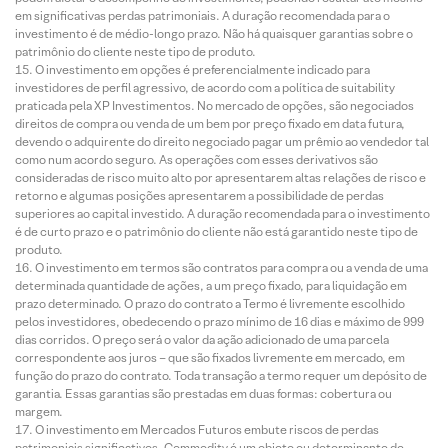
em significativas perdas patrimoniais. A duração recomendada para o
investimento é de médio-longo prazo. Não há quaisquer garantias sobre o
patrimônio do cliente neste tipo de produto.
O investimento em opções é preferencialmente indicado para
investidores de perfil agressivo, de acordo com a política de suitability
praticada pela XP Investimentos. No mercado de opções, são negociados
direitos de compra ou venda de um bem por preço fixado em data futura,
devendo o adquirente do direito negociado pagar um prêmio ao vendedor tal
como num acordo seguro. As operações com esses derivativos são
consideradas de risco muito alto por apresentarem altas relações de risco e
retorno e algumas posições apresentarem a possibilidade de perdas
superiores ao capital investido. A duração recomendada para o investimento
é de curto prazo e o patrimônio do cliente não está garantido neste tipo de
produto.
O investimento em termos são contratos para compra ou a venda de uma
determinada quantidade de ações, a um preço fixado, para liquidação em
prazo determinado. O prazo do contrato a Termo é livremente escolhido
pelos investidores, obedecendo o prazo mínimo de 16 dias e máximo de 999
dias corridos. O preço será o valor da ação adicionado de uma parcela
correspondente aos juros – que são fixados livremente em mercado, em
função do prazo do contrato. Toda transação a termo requer um depósito de
garantia. Essas garantias são prestadas em duas formas: cobertura ou
margem.
O investimento em Mercados Futuros embute riscos de perdas
patrimoniais significativos. Commodity é um objeto ou determinante de