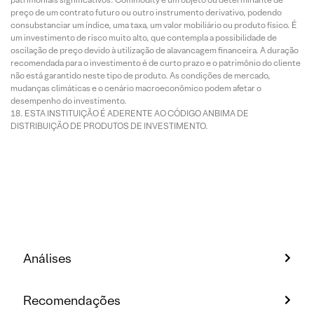
preço de um contrato futuro ou outro instrumento derivativo, podendo
consubstanciar um índice, uma taxa, um valor mobiliário ou produto físico. É
um investimento de risco muito alto, que contempla a possibilidade de
oscilação de preço devido à utilização de alavancagem financeira. A duração
recomendada para o investimento é de curto prazo e o patrimônio do cliente
não está garantido neste tipo de produto. As condições de mercado,
mudanças climáticas e o cenário macroeconômico podem afetar o
desempenho do investimento.
ESTA INSTITUIÇÃO É ADERENTE AO CÓDIGO ANBIMA DE
DISTRIBUIÇÃO DE PRODUTOS DE INVESTIMENTO.
Análises
Recomendações