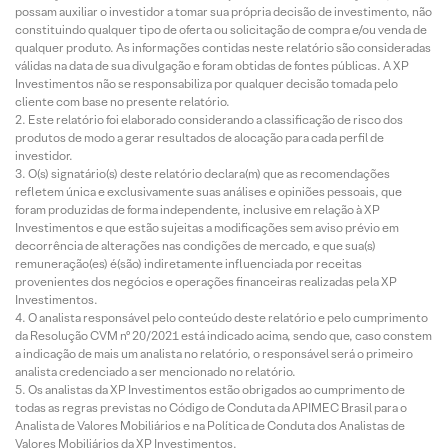
possam auxiliar o investidor a tomar sua própria decisão de investimento, não
constituindo qualquer tipo de oferta ou solicitação de compra e/ou venda de
qualquer produto. As informações contidas neste relatório são consideradas
válidas na data de sua divulgação e foram obtidas de fontes públicas. A XP
Investimentos não se responsabiliza por qualquer decisão tomada pelo
cliente com base no presente relatório.
Este relatório foi elaborado considerando a classificação de risco dos
produtos de modo a gerar resultados de alocação para cada perfil de
investidor.
O(s) signatário(s) deste relatório declara(m) que as recomendações
refletem única e exclusivamente suas análises e opiniões pessoais, que
foram produzidas de forma independente, inclusive em relação à XP
Investimentos e que estão sujeitas a modificações sem aviso prévio em
decorrência de alterações nas condições de mercado, e que sua(s)
remuneração(es) é(são) indiretamente influenciada por receitas
provenientes dos negócios e operações financeiras realizadas pela XP
Investimentos.
O analista responsável pelo conteúdo deste relatório e pelo cumprimento
da Resolução CVM nº 20/2021 está indicado acima, sendo que, caso constem
a indicação de mais um analista no relatório, o responsável será o primeiro
analista credenciado a ser mencionado no relatório.
Os analistas da XP Investimentos estão obrigados ao cumprimento de
todas as regras previstas no Código de Conduta da APIMEC Brasil para o
Analista de Valores Mobiliários e na Política de Conduta dos Analistas de
Valores Mobiliários da XP Investimentos.