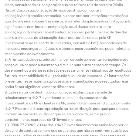
ainda, consultando o risco geral da sua carteira na tela de carteira (Visão
Risco). Caso a sua pontuação de risco atual não comporte a
aplicação/contratação pretendida, ou caso existam limitações em relação à
quantidade e/ou volume financeiro para a referida aplicação/contratação, isto
significa que, com base na composição atual da sua carteira, esta
aplicação/contratação não está adequada ao seu perfil. Em caso de dúvidas
sobre o processo de adequação dos produtos oferecidos pela XP
Investimentos ao seu perfil de investidor, consulte o FAQ. As condições de
mercado, mudanças climáticas e o cenário macroeconômico podem afetar o
desempenho do investimento.
A rentabilidade de produtos financeiros pode apresentar variações e seu
preço ou valor pode aumentar ou diminuir num curto espaço de tempo. Os
desempenhos anteriores não são necessariamente indicativos de resultados
futuros. A rentabilidade divulgada não é líquida de impostos. As informações
presentes neste material são baseadas em simulações e os resultados reais
poderão ser significativamente diferentes.
Este relatório é destinado à circulação exclusiva para a rede de
relacionamento da XP Investimentos, incluindo assessores de
investimentos da XP e clientes da XP, podendo também ser divulgado no site
da XP. Fica proibida sua reprodução ou redistribuição para qualquer pessoa,
no todo ou em parte, qualquer que seja o propósito, sem o prévio
consentimento expresso da XP Investimentos.
0800 77 20202. A Ouvidoria da XP Investimentos tem a missão de servir
de canal de contato sempre que os clientes que não se sentirem satisfeitos
com as soluções dadas pela empresa aos seus problemas. O contato pode