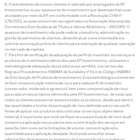
O atendimento de nossos clientes é realizado por empregados da XP
Investimentos ou por assessores de investimento que desempenham suas
atividades por meio da XP, em conformidade com a Resolução CVM nº
178/2023, os quais encontram-se registrados na Associação Nacional das
Corretoras e Distribuidoras de Títulos e Valores Mobiliários – ANCORD. O
assessor de investimento não pode realizar consultoria, administração ou
gestão de patrimônio de clientes, devendo atuar como intermediário e
solicitar autorização prévia do cliente para a realização de qualquer operação
no mercado de capitais.
Para fins de verificação da adequação do perfil do investidor aos serviços e
produtos de investimento oferecidos pela XP Investimentos, utilizamos a
metodologia de adequação dos produtos por portfólio, nos termos das
Regras e Procedimentos ANBIMA de Suitability nº 01 e do Código ANBIMA
de Distribuição de Produtos de Investimento. Essa metodologia consiste em
atribuir uma pontuação máxima de risco para cada perfil de investidor
(conservador, moderado e agressivo), bem como uma pontuação de risco
para cada um dos produtos oferecidos pela XP Investimentos, de modo que
todos os clientes possam ter acesso a todos os produtos, desde que dentro
das quantidades e limites da pontuação de risco definidas para o seu perfil.
Antes de aplicar nos produtos e/ou contratar os serviços objeto deste
material, é importante que você verifique se a sua pontuação de risco atual
comporta a aplicação nos produtos e/ou a contratação dos serviços em
questão, bem como se há limitações de volume, concentração e/ou
quantidade para a aplicação desejada. Você pode consultar essas
informações diretamente no momento da transmissão da sua ordem ou,