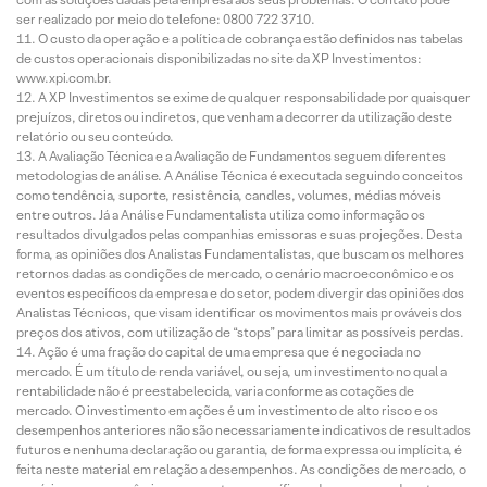
ser realizado por meio do telefone: 0800 722 3710.
O custo da operação e a política de cobrança estão definidos nas tabelas
de custos operacionais disponibilizadas no site da XP Investimentos:
www.xpi.com.br.
A XP Investimentos se exime de qualquer responsabilidade por quaisquer
prejuízos, diretos ou indiretos, que venham a decorrer da utilização deste
relatório ou seu conteúdo.
A Avaliação Técnica e a Avaliação de Fundamentos seguem diferentes
metodologias de análise. A Análise Técnica é executada seguindo conceitos
como tendência, suporte, resistência, candles, volumes, médias móveis
entre outros. Já a Análise Fundamentalista utiliza como informação os
resultados divulgados pelas companhias emissoras e suas projeções. Desta
forma, as opiniões dos Analistas Fundamentalistas, que buscam os melhores
retornos dadas as condições de mercado, o cenário macroeconômico e os
eventos específicos da empresa e do setor, podem divergir das opiniões dos
Analistas Técnicos, que visam identificar os movimentos mais prováveis dos
preços dos ativos, com utilização de “stops” para limitar as possíveis perdas.
Ação é uma fração do capital de uma empresa que é negociada no
mercado. É um título de renda variável, ou seja, um investimento no qual a
rentabilidade não é preestabelecida, varia conforme as cotações de
mercado. O investimento em ações é um investimento de alto risco e os
desempenhos anteriores não são necessariamente indicativos de resultados
futuros e nenhuma declaração ou garantia, de forma expressa ou implícita, é
feita neste material em relação a desempenhos. As condições de mercado, o