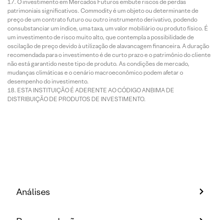
O investimento em Mercados Futuros embute riscos de perdas
patrimoniais significativos. Commodity é um objeto ou determinante de
preço de um contrato futuro ou outro instrumento derivativo, podendo
consubstanciar um índice, uma taxa, um valor mobiliário ou produto físico. É
um investimento de risco muito alto, que contempla a possibilidade de
oscilação de preço devido à utilização de alavancagem financeira. A duração
recomendada para o investimento é de curto prazo e o patrimônio do cliente
não está garantido neste tipo de produto. As condições de mercado,
mudanças climáticas e o cenário macroeconômico podem afetar o
desempenho do investimento.
ESTA INSTITUIÇÃO É ADERENTE AO CÓDIGO ANBIMA DE
DISTRIBUIÇÃO DE PRODUTOS DE INVESTIMENTO.
Análises