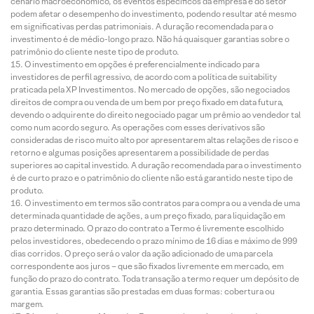
cenário macroeconômico, os eventos específicos da empresa e do setor
podem afetar o desempenho do investimento, podendo resultar até mesmo
em significativas perdas patrimoniais. A duração recomendada para o
investimento é de médio-longo prazo. Não há quaisquer garantias sobre o
patrimônio do cliente neste tipo de produto.
O investimento em opções é preferencialmente indicado para
investidores de perfil agressivo, de acordo com a política de suitability
praticada pela XP Investimentos. No mercado de opções, são negociados
direitos de compra ou venda de um bem por preço fixado em data futura,
devendo o adquirente do direito negociado pagar um prêmio ao vendedor tal
como num acordo seguro. As operações com esses derivativos são
consideradas de risco muito alto por apresentarem altas relações de risco e
retorno e algumas posições apresentarem a possibilidade de perdas
superiores ao capital investido. A duração recomendada para o investimento
é de curto prazo e o patrimônio do cliente não está garantido neste tipo de
produto.
O investimento em termos são contratos para compra ou a venda de uma
determinada quantidade de ações, a um preço fixado, para liquidação em
prazo determinado. O prazo do contrato a Termo é livremente escolhido
pelos investidores, obedecendo o prazo mínimo de 16 dias e máximo de 999
dias corridos. O preço será o valor da ação adicionado de uma parcela
correspondente aos juros – que são fixados livremente em mercado, em
função do prazo do contrato. Toda transação a termo requer um depósito de
garantia. Essas garantias são prestadas em duas formas: cobertura ou
margem.