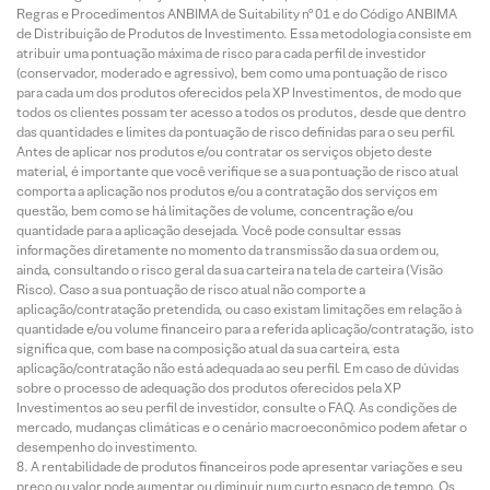
Regras e Procedimentos ANBIMA de Suitability nº 01 e do Código ANBIMA
de Distribuição de Produtos de Investimento. Essa metodologia consiste em
atribuir uma pontuação máxima de risco para cada perfil de investidor
(conservador, moderado e agressivo), bem como uma pontuação de risco
para cada um dos produtos oferecidos pela XP Investimentos, de modo que
todos os clientes possam ter acesso a todos os produtos, desde que dentro
das quantidades e limites da pontuação de risco definidas para o seu perfil.
Antes de aplicar nos produtos e/ou contratar os serviços objeto deste
material, é importante que você verifique se a sua pontuação de risco atual
comporta a aplicação nos produtos e/ou a contratação dos serviços em
questão, bem como se há limitações de volume, concentração e/ou
quantidade para a aplicação desejada. Você pode consultar essas
informações diretamente no momento da transmissão da sua ordem ou,
ainda, consultando o risco geral da sua carteira na tela de carteira (Visão
Risco). Caso a sua pontuação de risco atual não comporte a
aplicação/contratação pretendida, ou caso existam limitações em relação à
quantidade e/ou volume financeiro para a referida aplicação/contratação, isto
significa que, com base na composição atual da sua carteira, esta
aplicação/contratação não está adequada ao seu perfil. Em caso de dúvidas
sobre o processo de adequação dos produtos oferecidos pela XP
Investimentos ao seu perfil de investidor, consulte o FAQ. As condições de
mercado, mudanças climáticas e o cenário macroeconômico podem afetar o
desempenho do investimento.
A rentabilidade de produtos financeiros pode apresentar variações e seu
preço ou valor pode aumentar ou diminuir num curto espaço de tempo. Os