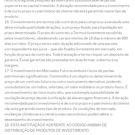
retorno e algumas posições apresentarem a possibilidade de perdas
superiores ao capital investido. A duração recomendada para o investimento
é de curto prazo e o patrimônio do cliente não está garantido neste tipo de
produto.
O investimento em termos são contratos para compra ou a venda de uma
determinada quantidade de ações, a um preço fixado, para liquidação em
prazo determinado. O prazo do contrato a Termo é livremente escolhido
pelos investidores, obedecendo o prazo mínimo de 16 dias e máximo de 999
dias corridos. O preço será o valor da ação adicionado de uma parcela
correspondente aos juros – que são fixados livremente em mercado, em
função do prazo do contrato. Toda transação a termo requer um depósito de
garantia. Essas garantias são prestadas em duas formas: cobertura ou
margem.
O investimento em Mercados Futuros embute riscos de perdas
patrimoniais significativos. Commodity é um objeto ou determinante de
preço de um contrato futuro ou outro instrumento derivativo, podendo
consubstanciar um índice, uma taxa, um valor mobiliário ou produto físico. É
um investimento de risco muito alto, que contempla a possibilidade de
oscilação de preço devido à utilização de alavancagem financeira. A duração
recomendada para o investimento é de curto prazo e o patrimônio do cliente
não está garantido neste tipo de produto. As condições de mercado,
mudanças climáticas e o cenário macroeconômico podem afetar o
desempenho do investimento.
ESTA INSTITUIÇÃO É ADERENTE AO CÓDIGO ANBIMA DE
DISTRIBUIÇÃO DE PRODUTOS DE INVESTIMENTO.