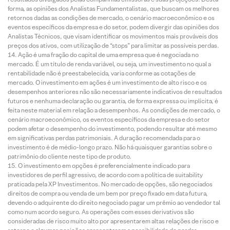
forma, as opiniões dos Analistas Fundamentalistas, que buscam os melhores
retornos dadas as condições de mercado, o cenário macroeconômico e os
eventos específicos da empresa e do setor, podem divergir das opiniões dos
Analistas Técnicos, que visam identificar os movimentos mais prováveis dos
preços dos ativos, com utilização de “stops” para limitar as possíveis perdas.
Ação é uma fração do capital de uma empresa que é negociada no
mercado. É um título de renda variável, ou seja, um investimento no qual a
rentabilidade não é preestabelecida, varia conforme as cotações de
mercado. O investimento em ações é um investimento de alto risco e os
desempenhos anteriores não são necessariamente indicativos de resultados
futuros e nenhuma declaração ou garantia, de forma expressa ou implícita, é
feita neste material em relação a desempenhos. As condições de mercado, o
cenário macroeconômico, os eventos específicos da empresa e do setor
podem afetar o desempenho do investimento, podendo resultar até mesmo
em significativas perdas patrimoniais. A duração recomendada para o
investimento é de médio-longo prazo. Não há quaisquer garantias sobre o
patrimônio do cliente neste tipo de produto.
O investimento em opções é preferencialmente indicado para
investidores de perfil agressivo, de acordo com a política de suitability
praticada pela XP Investimentos. No mercado de opções, são negociados
direitos de compra ou venda de um bem por preço fixado em data futura,
devendo o adquirente do direito negociado pagar um prêmio ao vendedor tal
como num acordo seguro. As operações com esses derivativos são
consideradas de risco muito alto por apresentarem altas relações de risco e