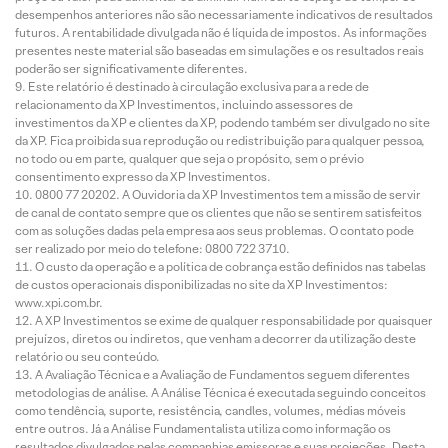
desempenhos anteriores não são necessariamente indicativos de resultados
futuros. A rentabilidade divulgada não é líquida de impostos. As informações
presentes neste material são baseadas em simulações e os resultados reais
poderão ser significativamente diferentes.
Este relatório é destinado à circulação exclusiva para a rede de
relacionamento da XP Investimentos, incluindo assessores de
investimentos da XP e clientes da XP, podendo também ser divulgado no site
da XP. Fica proibida sua reprodução ou redistribuição para qualquer pessoa,
no todo ou em parte, qualquer que seja o propósito, sem o prévio
consentimento expresso da XP Investimentos.
0800 77 20202. A Ouvidoria da XP Investimentos tem a missão de servir
de canal de contato sempre que os clientes que não se sentirem satisfeitos
com as soluções dadas pela empresa aos seus problemas. O contato pode
ser realizado por meio do telefone: 0800 722 3710.
O custo da operação e a política de cobrança estão definidos nas tabelas
de custos operacionais disponibilizadas no site da XP Investimentos:
www.xpi.com.br.
A XP Investimentos se exime de qualquer responsabilidade por quaisquer
prejuízos, diretos ou indiretos, que venham a decorrer da utilização deste
relatório ou seu conteúdo.
A Avaliação Técnica e a Avaliação de Fundamentos seguem diferentes
metodologias de análise. A Análise Técnica é executada seguindo conceitos
como tendência, suporte, resistência, candles, volumes, médias móveis
entre outros. Já a Análise Fundamentalista utiliza como informação os
resultados divulgados pelas companhias emissoras e suas projeções. Desta