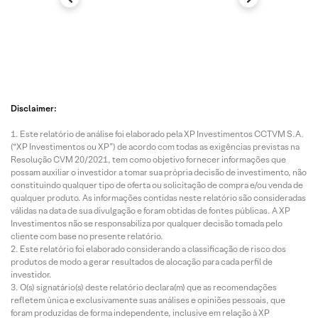
Disclaimer:
Este relatório de análise foi elaborado pela XP Investimentos CCTVM S.A.
(“XP Investimentos ou XP”) de acordo com todas as exigências previstas na
Resolução CVM 20/2021, tem como objetivo fornecer informações que
possam auxiliar o investidor a tomar sua própria decisão de investimento, não
constituindo qualquer tipo de oferta ou solicitação de compra e/ou venda de
qualquer produto. As informações contidas neste relatório são consideradas
válidas na data de sua divulgação e foram obtidas de fontes públicas. A XP
Investimentos não se responsabiliza por qualquer decisão tomada pelo
cliente com base no presente relatório.
Este relatório foi elaborado considerando a classificação de risco dos
produtos de modo a gerar resultados de alocação para cada perfil de
investidor.
O(s) signatário(s) deste relatório declara(m) que as recomendações
refletem única e exclusivamente suas análises e opiniões pessoais, que
foram produzidas de forma independente, inclusive em relação à XP