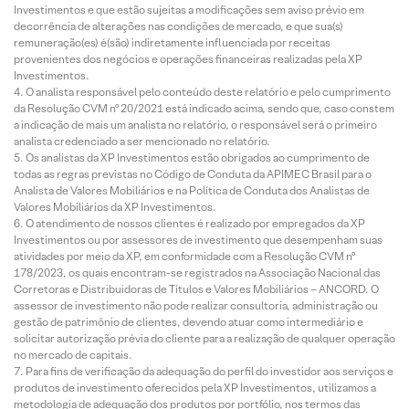
Investimentos e que estão sujeitas a modificações sem aviso prévio em
decorrência de alterações nas condições de mercado, e que sua(s)
remuneração(es) é(são) indiretamente influenciada por receitas
provenientes dos negócios e operações financeiras realizadas pela XP
Investimentos.
O analista responsável pelo conteúdo deste relatório e pelo cumprimento
da Resolução CVM nº 20/2021 está indicado acima, sendo que, caso constem
a indicação de mais um analista no relatório, o responsável será o primeiro
analista credenciado a ser mencionado no relatório.
Os analistas da XP Investimentos estão obrigados ao cumprimento de
todas as regras previstas no Código de Conduta da APIMEC Brasil para o
Analista de Valores Mobiliários e na Política de Conduta dos Analistas de
Valores Mobiliários da XP Investimentos.
O atendimento de nossos clientes é realizado por empregados da XP
Investimentos ou por assessores de investimento que desempenham suas
atividades por meio da XP, em conformidade com a Resolução CVM nº
178/2023, os quais encontram-se registrados na Associação Nacional das
Corretoras e Distribuidoras de Títulos e Valores Mobiliários – ANCORD. O
assessor de investimento não pode realizar consultoria, administração ou
gestão de patrimônio de clientes, devendo atuar como intermediário e
solicitar autorização prévia do cliente para a realização de qualquer operação
no mercado de capitais.
Para fins de verificação da adequação do perfil do investidor aos serviços e
produtos de investimento oferecidos pela XP Investimentos, utilizamos a
metodologia de adequação dos produtos por portfólio, nos termos das