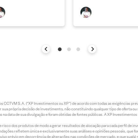
entos CCTVM S.A. (“XP Investimentos ou XP”) de acordo com todas as exigências p
r sua própria decisão de investimento, não constituindo qualquer tipo de oferta ou
s na data de sua divulgação e foram obtidas de fontes públicas. A XP Investimentos
e risco dos produtos de modo a gerar resultados de alocação para cada perfil de inv
mendações refletem única e exclusivamente suas análises e opiniões pessoais, que 
aviso prévio em decorrência de alterações nas condições de mercado, e que sua(s)