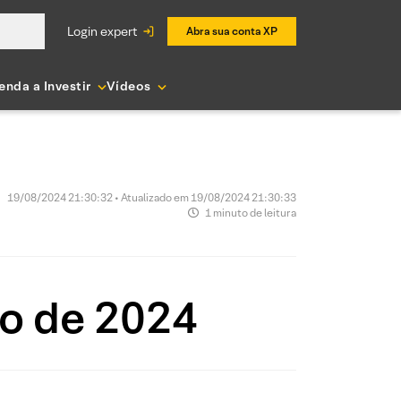
login expert
Abra sua conta XP
enda a Investir
Vídeos
19/08/2024 21:30:32 • Atualizado em 19/08/2024 21:30:33
1 minuto de leitura
to de 2024