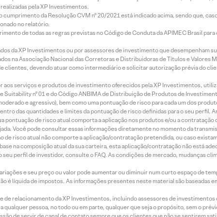
realizadas pela XP Investimentos.
lo cumprimento da Resolução CVM nº 20/2021 está indicado acima, sendo que, caso 
onado no relatório.
imento de todas as regras previstas no Código de Conduta da APIMEC Brasil para o 
ados da XP Investimentos ou por assessores de investimento que desempenham sua
os na Associação Nacional das Corretoras e Distribuidoras de Títulos e Valores 
de clientes, devendo atuar como intermediário e solicitar autorização prévia do cl
idor aos serviços e produtos de investimento oferecidos pela XP Investimentos, uti
 Suitability nº 01 e do Código ANBIMA de Distribuição de Produtos de Investimen
r, moderado e agressivo), bem como uma pontuação de risco para cada um dos produ
ntro das quantidades e limites da pontuação de risco definidas para o seu perfil. A
 sua pontuação de risco atual comporta a aplicação nos produtos e/ou a contratação
jada. Você pode consultar essas informações diretamente no momento da transmissã
ação de risco atual não comporte a aplicação/contratação pretendida, ou caso exista
m base na composição atual da sua carteira, esta aplicação/contratação não está ad
 seu perfil de investidor, consulte o FAQ. As condições de mercado, mudanças cl
 variações e seu preço ou valor pode aumentar ou diminuir num curto espaço de t
 não é líquida de impostos. As informações presentes neste material são baseadas e
rede de relacionamento da XP Investimentos, incluindo assessores de investimentos
ara qualquer pessoa, no todo ou em parte, qualquer que seja o propósito, sem o pr
ssão de servir de canal de contato sempre que os clientes que não se sentirem sat