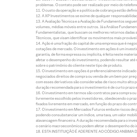
problemas. O contato pode ser realizado por meio do telefon
O custo da operação e a política de cobrança estão defini
A XP Investimentos se exime de qualquer responsabilidade
A Avaliação Técnica e a Avaliação de Fundamentos seguem
volumes, médias móveis entre outros. Já a Análise Fundament
Fundamentalistas, que buscam os melhores retornos dadas as
Técnicos, que visam identificar os movimentos mais prováveis 
Ação é uma fração do capital de uma empresa que é negoci
cotações de mercado. O investimento em ações é um investi
garantia, de forma expressa ou implícita, é feita neste ma
afetar o desempenho do investimento, podendo resultar até 
sobre o patrimônio do cliente neste tipo de produto.
O investimento em opções é preferencialmente indicado pa
negociados direitos de compra ou venda de um bem por preço
com esses derivativos são consideradas de risco muito alto p
duração recomendada para o investimento é de curto prazo e 
O investimento em termos são contratos para compra ou a
livremente escolhido pelos investidores, obedecendo o prazo
fixados livremente em mercado, em função do prazo do contr
O investimento em Mercados Futuros embute riscos de pe
podendo consubstanciar um índice, uma taxa, um valor mobiliá
alavancagem financeira. A duração recomendada para o invest
o cenário macroeconômico podem afetar o desempenho do i
ESTA INSTITUIÇÃO É ADERENTE AO CÓDIGO ANBIMA 