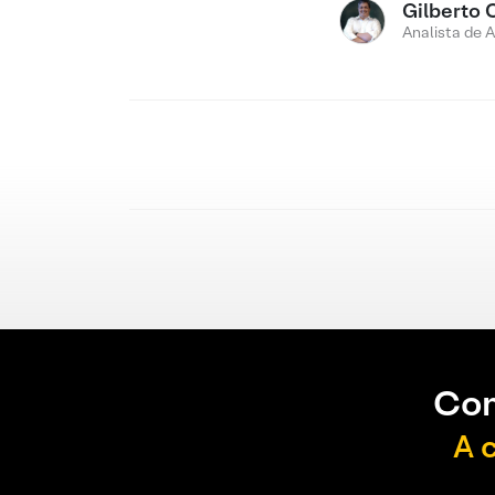
Gilberto 
Analista de 
Con
A 