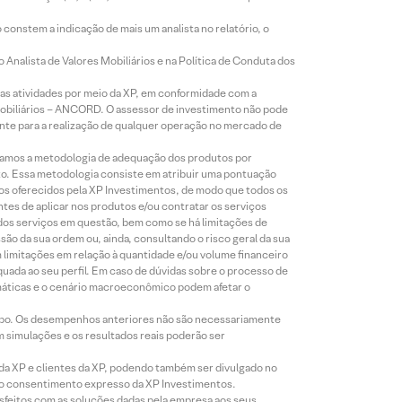
constem a indicação de mais um analista no relatório, o
Analista de Valores Mobiliários e na Política de Conduta dos
s atividades por meio da XP, em conformidade com a
Mobiliários – ANCORD. O assessor de investimento não pode
iente para a realização de qualquer operação no mercado de
lizamos a metodologia de adequação dos produtos por
to. Essa metodologia consiste em atribuir uma pontuação
tos oferecidos pela XP Investimentos, de modo que todos os
ntes de aplicar nos produtos e/ou contratar os serviços
 dos serviços em questão, bem como se há limitações de
o da sua ordem ou, ainda, consultando o risco geral da sua
m limitações em relação à quantidade e/ou volume financeiro
equada ao seu perfil. Em caso de dúvidas sobre o processo de
imáticas e o cenário macroeconômico podem afetar o
empo. Os desempenhos anteriores não são necessariamente
m simulações e os resultados reais poderão ser
 da XP e clientes da XP, podendo também ser divulgado no
évio consentimento expresso da XP Investimentos.
isfeitos com as soluções dadas pela empresa aos seus