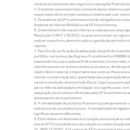
receitas provenientes dos negócios e operações financeiras 
O analista responsável pelo conteúdo deste relatório e pe
responsável será o primeiro analista credenciado a ser menci
Os analistas da XP Investimentos estão obrigados ao cumpr
Analistas de Valores Mobiliários da XP Investimentos.
O atendimento de nossos clientes é realizado por empreg
Resolução CVM nº 178/2023, os quais encontram-se registrad
realizar consultoria, administração ou gestão de patrimônio 
capitais.
Para fins de verificação da adequação do perfil do invest
portfólio, nos termos das Regras e Procedimentos ANBIMA de
máxima de risco para cada perfil de investidor (conservado
clientes possam ter acesso a todos os produtos, desde que de
objeto deste material, é importante que você verifique se a
volume, concentração e/ou quantidade para a aplicação dese
carteira na tela de carteira (Visão Risco). Caso a sua pontu
para a referida aplicação/contratação, isto significa que, co
adequação dos produtos oferecidos pela XP Investimentos ao
desempenho do investimento.
A rentabilidade de produtos financeiros pode apresentar
indicativos de resultados futuros. A rentabilidade divulgada
significativamente diferentes.
Este relatório é destinado à circulação exclusiva para a 
site da XP. Fica proibida sua reprodução ou redistribuição p
0800 77 20202. A Ouvidoria da XP Investimentos tem a mi