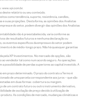
s: www.xpi.com.br.
ão deste relatório ou seu conteúdo.
eitos como tendência, suporte, resistência, candles,
s e suas projeções. Desta forma, as opiniões dos Analistas
presa e do setor, podem divergir das opiniões dos Analistas
entabilidade não é preestabelecida, varia conforme as
ivos de resultados futuros e nenhuma declaração ou
co, os eventos específicos da empresa e do setor podem
timento é de médio-longo prazo. Não há quaisquer garantias
icada pela XP Investimentos. No mercado de opções, são
mio ao vendedor tal como num acordo seguro. As operações
a possibilidade de perdas superiores ao capital investido. A
ão em prazo determinado. O prazo do contrato a Termo é
icionado de uma parcela correspondente aos juros – que são
prestadas em duas formas: cobertura ou margem.
o de um contrato futuro ou outro instrumento derivativo,
bilidade de oscilação de preço devido à utilização de
de produto. As condições de mercado, mudanças climáticas e