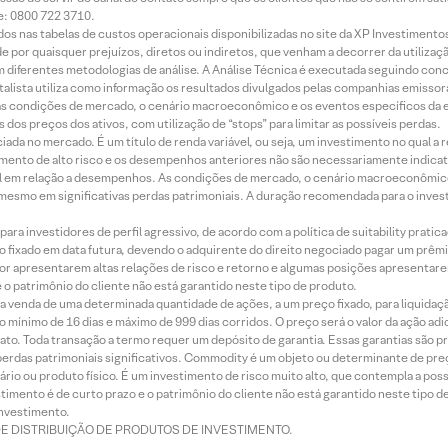
e: 0800 722 3710.
dos nas tabelas de custos operacionais disponibilizadas no site da XP Investimento
 por quaisquer prejuízos, diretos ou indiretos, que venham a decorrer da utilizaç
 diferentes metodologias de análise. A Análise Técnica é executada seguindo conc
alista utiliza como informação os resultados divulgados pelas companhias emissora
 condições de mercado, o cenário macroeconômico e os eventos específicos da em
dos preços dos ativos, com utilização de “stops” para limitar as possíveis perdas.
ada no mercado. É um título de renda variável, ou seja, um investimento no qual a r
mento de alto risco e os desempenhos anteriores não são necessariamente indicat
terial em relação a desempenhos. As condições de mercado, o cenário macroeconômi
mesmo em significativas perdas patrimoniais. A duração recomendada para o inves
ra investidores de perfil agressivo, de acordo com a política de suitability prat
 fixado em data futura, devendo o adquirente do direito negociado pagar um prê
or apresentarem altas relações de risco e retorno e algumas posições apresentarem 
o patrimônio do cliente não está garantido neste tipo de produto.
 venda de uma determinada quantidade de ações, a um preço fixado, para liquidaç
 mínimo de 16 dias e máximo de 999 dias corridos. O preço será o valor da ação ad
ato. Toda transação a termo requer um depósito de garantia. Essas garantias são 
rdas patrimoniais significativos. Commodity é um objeto ou determinante de preç
rio ou produto físico. É um investimento de risco muito alto, que contempla a possi
imento é de curto prazo e o patrimônio do cliente não está garantido neste tipo 
nvestimento.
DE DISTRIBUIÇÃO DE PRODUTOS DE INVESTIMENTO.