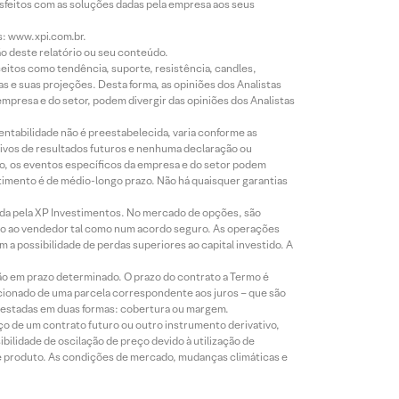
isfeitos com as soluções dadas pela empresa aos seus
s: www.xpi.com.br.
ão deste relatório ou seu conteúdo.
eitos como tendência, suporte, resistência, candles,
s e suas projeções. Desta forma, as opiniões dos Analistas
presa e do setor, podem divergir das opiniões dos Analistas
entabilidade não é preestabelecida, varia conforme as
ivos de resultados futuros e nenhuma declaração ou
co, os eventos específicos da empresa e do setor podem
timento é de médio-longo prazo. Não há quaisquer garantias
icada pela XP Investimentos. No mercado de opções, são
mio ao vendedor tal como num acordo seguro. As operações
a possibilidade de perdas superiores ao capital investido. A
ão em prazo determinado. O prazo do contrato a Termo é
icionado de uma parcela correspondente aos juros – que são
prestadas em duas formas: cobertura ou margem.
o de um contrato futuro ou outro instrumento derivativo,
bilidade de oscilação de preço devido à utilização de
de produto. As condições de mercado, mudanças climáticas e