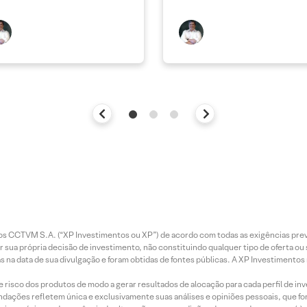
entos CCTVM S.A. (“XP Investimentos ou XP”) de acordo com todas as exigências p
r sua própria decisão de investimento, não constituindo qualquer tipo de oferta ou
s na data de sua divulgação e foram obtidas de fontes públicas. A XP Investimentos
e risco dos produtos de modo a gerar resultados de alocação para cada perfil de inv
mendações refletem única e exclusivamente suas análises e opiniões pessoais, que 