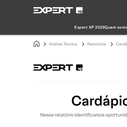
Expert XP 2026
Quem som
Análise Técnica
Relatórios
Cardá
Cardápio
Nesse relatório identificamos oportun