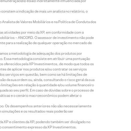
 remuneração(es) é(são) indiretamente influenciada por
constem a indicação de mais um analista no relatório, o
Analista de Valores Mobiliários e na Política de Conduta dos
s atividades por meio da XP, em conformidade com a
Mobiliários – ANCORD. O assessor de investimento não pode
iente para a realização de qualquer operação no mercado de
lizamos a metodologia de adequação dos produtos por
to. Essa metodologia consiste em atribuir uma pontuação
tos oferecidos pela XP Investimentos, de modo que todos os
ntes de aplicar nos produtos e/ou contratar os serviços
 dos serviços em questão, bem como se há limitações de
o da sua ordem ou, ainda, consultando o risco geral da sua
m limitações em relação à quantidade e/ou volume financeiro
equada ao seu perfil. Em caso de dúvidas sobre o processo de
imáticas e o cenário macroeconômico podem afetar o
empo. Os desempenhos anteriores não são necessariamente
m simulações e os resultados reais poderão ser
 da XP e clientes da XP, podendo também ser divulgado no
évio consentimento expresso da XP Investimentos.