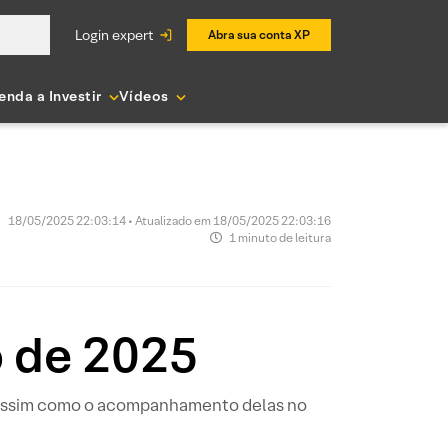
login expert
Abra sua conta XP
enda a Investir
Vídeos
18/05/2025 22:03:14 • Atualizado em 18/05/2025 22:03:16
1 minuto de leitura
o de 2025
, assim como o acompanhamento delas no