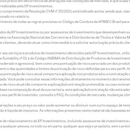
aviso prévio em decorrência de alterações nas condições de mercado, e que sua(s)
realizadas pela XP Investimentos.
lo cumprimento da Resolução CVM nº 20/2021 está indicado acima, sendo que, caso 
onado no relatório.
imento de todas as regras previstas no Código de Conduta da APIMEC Brasil para o 
ados da XP Investimentos ou por assessores de investimento que desempenham sua
os na Associação Nacional das Corretoras e Distribuidoras de Títulos e Valores 
de clientes, devendo atuar como intermediário e solicitar autorização prévia do cl
idor aos serviços e produtos de investimento oferecidos pela XP Investimentos, uti
 Suitability nº 01 e do Código ANBIMA de Distribuição de Produtos de Investimen
r, moderado e agressivo), bem como uma pontuação de risco para cada um dos produ
ntro das quantidades e limites da pontuação de risco definidas para o seu perfil. A
 sua pontuação de risco atual comporta a aplicação nos produtos e/ou a contratação
jada. Você pode consultar essas informações diretamente no momento da transmissã
ação de risco atual não comporte a aplicação/contratação pretendida, ou caso exista
m base na composição atual da sua carteira, esta aplicação/contratação não está ad
 seu perfil de investidor, consulte o FAQ. As condições de mercado, mudanças cl
 variações e seu preço ou valor pode aumentar ou diminuir num curto espaço de t
 não é líquida de impostos. As informações presentes neste material são baseadas e
rede de relacionamento da XP Investimentos, incluindo assessores de investimentos
ara qualquer pessoa, no todo ou em parte, qualquer que seja o propósito, sem o pr