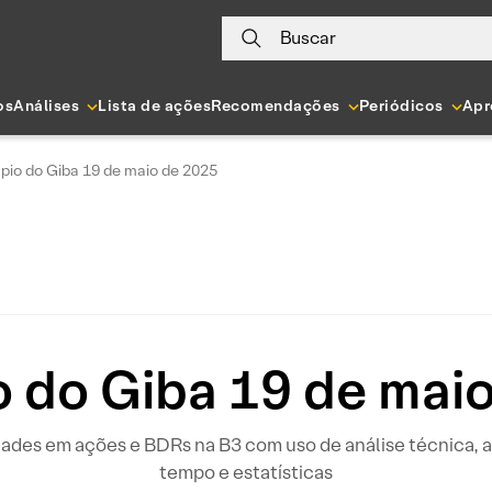
Buscar
os
Análises
Lista de ações
Recomendações
Periódicos
Apr
pio do Giba 19 de maio de 2025
 do Giba 19 de mai
idades em ações e BDRs na B3 com uso de análise técnica
tempo e estatísticas