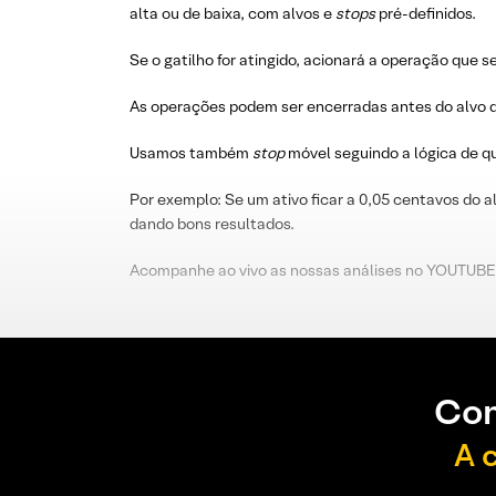
alta ou de baixa, com alvos e
stops
pré-definidos.
Se o gatilho for atingido, acionará a operação que s
As operações podem ser encerradas antes do alvo d
Usamos também
stop
móvel seguindo a lógica de 
Por exemplo: Se um ativo ficar a 0,05 centavos do a
dando bons resultados.
Acompanhe ao vivo as nossas análises no YOUTUBE
Con
A 