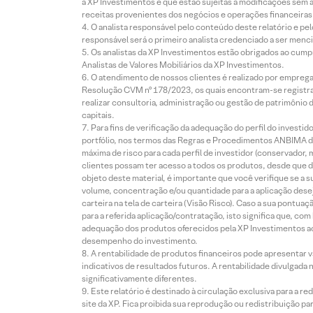
à XP Investimentos e que estão sujeitas a modificações sem 
receitas provenientes dos negócios e operações financeiras 
O analista responsável pelo conteúdo deste relatório e pe
responsável será o primeiro analista credenciado a ser menci
Os analistas da XP Investimentos estão obrigados ao cumpr
Analistas de Valores Mobiliários da XP Investimentos.
O atendimento de nossos clientes é realizado por empreg
Resolução CVM nº 178/2023, os quais encontram-se registrad
realizar consultoria, administração ou gestão de patrimônio 
capitais.
Para fins de verificação da adequação do perfil do invest
portfólio, nos termos das Regras e Procedimentos ANBIMA de
máxima de risco para cada perfil de investidor (conservado
clientes possam ter acesso a todos os produtos, desde que de
objeto deste material, é importante que você verifique se a
volume, concentração e/ou quantidade para a aplicação dese
carteira na tela de carteira (Visão Risco). Caso a sua pontu
para a referida aplicação/contratação, isto significa que, co
adequação dos produtos oferecidos pela XP Investimentos ao
desempenho do investimento.
A rentabilidade de produtos financeiros pode apresentar
indicativos de resultados futuros. A rentabilidade divulgada
significativamente diferentes.
Este relatório é destinado à circulação exclusiva para a 
site da XP. Fica proibida sua reprodução ou redistribuição p