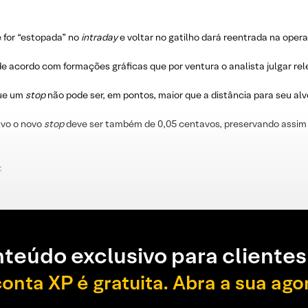
e for “estopada” no
intraday
e voltar no gatilho dará reentrada na oper
e acordo com formações gráficas que por ventura o analista julgar re
que um
stop
não pode ser, em pontos, maior que a distância para seu alv
lvo o novo
stop
deve ser também de 0,05 centavos, preservando assim 
:
teúdo exclusivo para clientes
conta XP é gratuita. Abra a sua ago