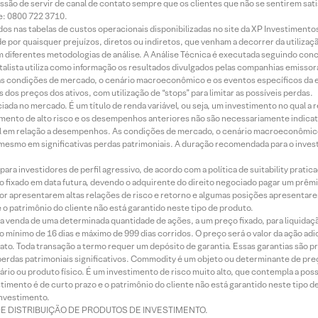
ssão de servir de canal de contato sempre que os clientes que não se sentirem sat
e: 0800 722 3710.
dos nas tabelas de custos operacionais disponibilizadas no site da XP Investimento
 por quaisquer prejuízos, diretos ou indiretos, que venham a decorrer da utilizaç
 diferentes metodologias de análise. A Análise Técnica é executada seguindo conc
alista utiliza como informação os resultados divulgados pelas companhias emissora
 condições de mercado, o cenário macroeconômico e os eventos específicos da em
dos preços dos ativos, com utilização de “stops” para limitar as possíveis perdas.
ada no mercado. É um título de renda variável, ou seja, um investimento no qual a r
mento de alto risco e os desempenhos anteriores não são necessariamente indicat
terial em relação a desempenhos. As condições de mercado, o cenário macroeconômi
mesmo em significativas perdas patrimoniais. A duração recomendada para o inves
ra investidores de perfil agressivo, de acordo com a política de suitability prat
 fixado em data futura, devendo o adquirente do direito negociado pagar um prê
or apresentarem altas relações de risco e retorno e algumas posições apresentarem 
o patrimônio do cliente não está garantido neste tipo de produto.
 venda de uma determinada quantidade de ações, a um preço fixado, para liquidaç
 mínimo de 16 dias e máximo de 999 dias corridos. O preço será o valor da ação ad
ato. Toda transação a termo requer um depósito de garantia. Essas garantias são 
rdas patrimoniais significativos. Commodity é um objeto ou determinante de preç
rio ou produto físico. É um investimento de risco muito alto, que contempla a possi
imento é de curto prazo e o patrimônio do cliente não está garantido neste tipo 
nvestimento.
DE DISTRIBUIÇÃO DE PRODUTOS DE INVESTIMENTO.