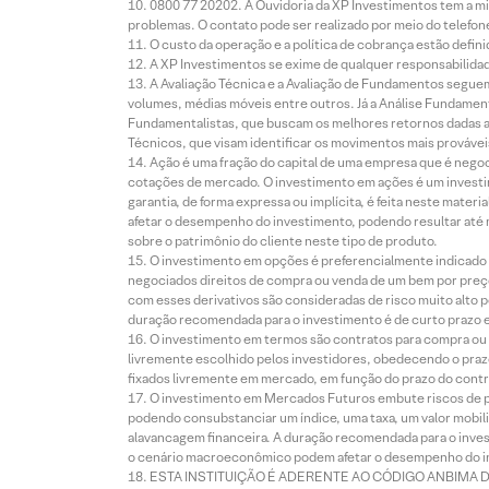
0800 77 20202. A Ouvidoria da XP Investimentos tem a mi
problemas. O contato pode ser realizado por meio do telefon
O custo da operação e a política de cobrança estão defini
A XP Investimentos se exime de qualquer responsabilidade
A Avaliação Técnica e a Avaliação de Fundamentos seguem
volumes, médias móveis entre outros. Já a Análise Fundament
Fundamentalistas, que buscam os melhores retornos dadas as
Técnicos, que visam identificar os movimentos mais prováveis 
Ação é uma fração do capital de uma empresa que é negoci
cotações de mercado. O investimento em ações é um investi
garantia, de forma expressa ou implícita, é feita neste ma
afetar o desempenho do investimento, podendo resultar até 
sobre o patrimônio do cliente neste tipo de produto.
O investimento em opções é preferencialmente indicado pa
negociados direitos de compra ou venda de um bem por preço
com esses derivativos são consideradas de risco muito alto p
duração recomendada para o investimento é de curto prazo e 
O investimento em termos são contratos para compra ou a
livremente escolhido pelos investidores, obedecendo o prazo
fixados livremente em mercado, em função do prazo do contr
O investimento em Mercados Futuros embute riscos de pe
podendo consubstanciar um índice, uma taxa, um valor mobiliá
alavancagem financeira. A duração recomendada para o invest
o cenário macroeconômico podem afetar o desempenho do i
ESTA INSTITUIÇÃO É ADERENTE AO CÓDIGO ANBIMA 