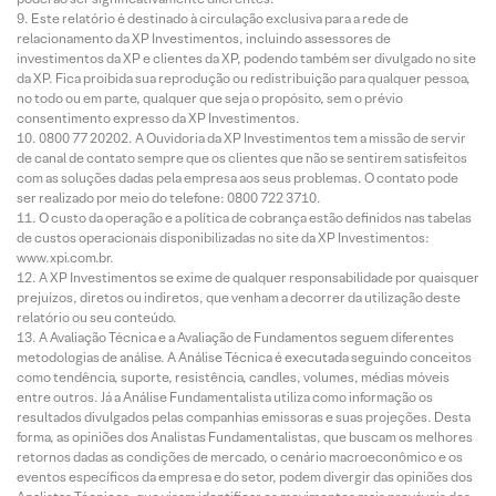
Este relatório é destinado à circulação exclusiva para a rede de
relacionamento da XP Investimentos, incluindo assessores de
investimentos da XP e clientes da XP, podendo também ser divulgado no site
da XP. Fica proibida sua reprodução ou redistribuição para qualquer pessoa,
no todo ou em parte, qualquer que seja o propósito, sem o prévio
consentimento expresso da XP Investimentos.
0800 77 20202. A Ouvidoria da XP Investimentos tem a missão de servir
de canal de contato sempre que os clientes que não se sentirem satisfeitos
com as soluções dadas pela empresa aos seus problemas. O contato pode
ser realizado por meio do telefone: 0800 722 3710.
O custo da operação e a política de cobrança estão definidos nas tabelas
de custos operacionais disponibilizadas no site da XP Investimentos:
www.xpi.com.br.
A XP Investimentos se exime de qualquer responsabilidade por quaisquer
prejuízos, diretos ou indiretos, que venham a decorrer da utilização deste
relatório ou seu conteúdo.
A Avaliação Técnica e a Avaliação de Fundamentos seguem diferentes
metodologias de análise. A Análise Técnica é executada seguindo conceitos
como tendência, suporte, resistência, candles, volumes, médias móveis
entre outros. Já a Análise Fundamentalista utiliza como informação os
resultados divulgados pelas companhias emissoras e suas projeções. Desta
forma, as opiniões dos Analistas Fundamentalistas, que buscam os melhores
retornos dadas as condições de mercado, o cenário macroeconômico e os
eventos específicos da empresa e do setor, podem divergir das opiniões dos