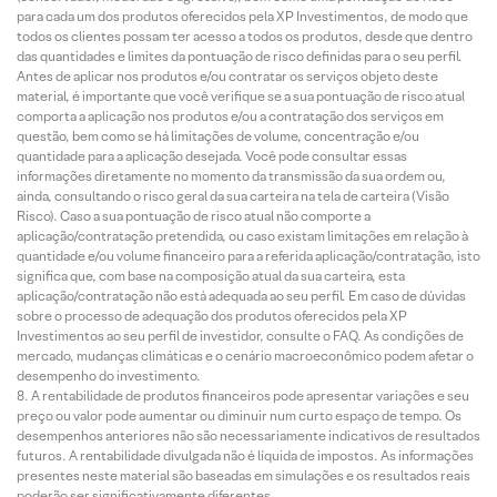
para cada um dos produtos oferecidos pela XP Investimentos, de modo que
todos os clientes possam ter acesso a todos os produtos, desde que dentro
das quantidades e limites da pontuação de risco definidas para o seu perfil.
Antes de aplicar nos produtos e/ou contratar os serviços objeto deste
material, é importante que você verifique se a sua pontuação de risco atual
comporta a aplicação nos produtos e/ou a contratação dos serviços em
questão, bem como se há limitações de volume, concentração e/ou
quantidade para a aplicação desejada. Você pode consultar essas
informações diretamente no momento da transmissão da sua ordem ou,
ainda, consultando o risco geral da sua carteira na tela de carteira (Visão
Risco). Caso a sua pontuação de risco atual não comporte a
aplicação/contratação pretendida, ou caso existam limitações em relação à
quantidade e/ou volume financeiro para a referida aplicação/contratação, isto
significa que, com base na composição atual da sua carteira, esta
aplicação/contratação não está adequada ao seu perfil. Em caso de dúvidas
sobre o processo de adequação dos produtos oferecidos pela XP
Investimentos ao seu perfil de investidor, consulte o FAQ. As condições de
mercado, mudanças climáticas e o cenário macroeconômico podem afetar o
desempenho do investimento.
A rentabilidade de produtos financeiros pode apresentar variações e seu
preço ou valor pode aumentar ou diminuir num curto espaço de tempo. Os
desempenhos anteriores não são necessariamente indicativos de resultados
futuros. A rentabilidade divulgada não é líquida de impostos. As informações
presentes neste material são baseadas em simulações e os resultados reais
poderão ser significativamente diferentes.