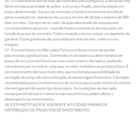
O investimento em termos são contratos para compra ou a venda de uma
determinada quantidade de ações, a um preço fixado, para liquidação em
prazo determinado. O prazo do contrato a Termo é livremente escolhido
pelos investidores, obedecendo o prazo mínimo de 16 dias e máximo de 999
dias corridos. O preço será o valor da ação adicionado de uma parcela
correspondente aos juros – que são fixados livremente em mercado, em
função do prazo do contrato. Toda transação a termo requer um depósito de
garantia. Essas garantias são prestadas em duas formas: cobertura ou
margem.
O investimento em Mercados Futuros embute riscos de perdas
patrimoniais significativos. Commodity é um objeto ou determinante de
preço de um contrato futuro ou outro instrumento derivativo, podendo
consubstanciar um índice, uma taxa, um valor mobiliário ou produto físico. É
um investimento de risco muito alto, que contempla a possibilidade de
oscilação de preço devido à utilização de alavancagem financeira. A duração
recomendada para o investimento é de curto prazo e o patrimônio do cliente
não está garantido neste tipo de produto. As condições de mercado,
mudanças climáticas e o cenário macroeconômico podem afetar o
desempenho do investimento.
ESTA INSTITUIÇÃO É ADERENTE AO CÓDIGO ANBIMA DE
DISTRIBUIÇÃO DE PRODUTOS DE INVESTIMENTO.