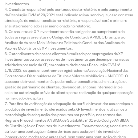
Investimentos.
O analista responsável pelo conteúdo deste relatório e pelo cumprimento
da Resolução CVM nº 20/2021 está indicado acima, sendo que, caso constem
a indicação de mais um analista no relatório, o responsável será o primeiro
analista credenciado a ser mencionado no relatório.
Os analistas da XP Investimentos estão obrigados ao cumprimento de
todas as regras previstas no Código de Conduta da APIMEC Brasil para o
Analista de Valores Mobiliários e na Política de Conduta dos Analistas de
Valores Mobiliários da XP Investimentos.
O atendimento de nossos clientes é realizado por empregados da XP
Investimentos ou por assessores de investimento que desempenham suas
atividades por meio da XP, em conformidade com a Resolução CVM nº
178/2023, os quais encontram-se registrados na Associação Nacional das
Corretoras e Distribuidoras de Títulos e Valores Mobiliários – ANCORD. O
assessor de investimento não pode realizar consultoria, administração ou
gestão de patrimônio de clientes, devendo atuar como intermediário e
solicitar autorização prévia do cliente para a realização de qualquer operação
no mercado de capitais.
Para fins de verificação da adequação do perfil do investidor aos serviços e
produtos de investimento oferecidos pela XP Investimentos, utilizamos a
metodologia de adequação dos produtos por portfólio, nos termos das
Regras e Procedimentos ANBIMA de Suitability nº 01 e do Código ANBIMA
de Distribuição de Produtos de Investimento. Essa metodologia consiste em
atribuir uma pontuação máxima de risco para cada perfil de investidor
(conservador, moderado e agressivo), bem como uma pontuação de risco