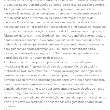
Analistas Técnicos, que visam identificar os movimentos mais prováveis dos
preços dos ativos, com utilização de “stops” para limitar as possíveis perdas.
Ação é uma fração do capital de uma empresa que é negociada no
mercado. É um título de renda variável, ou seja, um investimento no qual a
rentabilidade não é preestabelecida, varia conforme as cotações de
mercado. O investimento em ações é um investimento de alto risco e os
desempenhos anteriores não são necessariamente indicativos de resultados
futuros e nenhuma declaração ou garantia, de forma expressa ou implícita, é
feita neste material em relação a desempenhos. As condições de mercado, o
cenário macroeconômico, os eventos específicos da empresa e do setor
podem afetar o desempenho do investimento, podendo resultar até mesmo
em significativas perdas patrimoniais. A duração recomendada para o
investimento é de médio-longo prazo. Não há quaisquer garantias sobre o
patrimônio do cliente neste tipo de produto.
O investimento em opções é preferencialmente indicado para
investidores de perfil agressivo, de acordo com a política de suitability
praticada pela XP Investimentos. No mercado de opções, são negociados
direitos de compra ou venda de um bem por preço fixado em data futura,
devendo o adquirente do direito negociado pagar um prêmio ao vendedor tal
como num acordo seguro. As operações com esses derivativos são
consideradas de risco muito alto por apresentarem altas relações de risco e
retorno e algumas posições apresentarem a possibilidade de perdas
superiores ao capital investido. A duração recomendada para o investimento
é de curto prazo e o patrimônio do cliente não está garantido neste tipo de
produto.