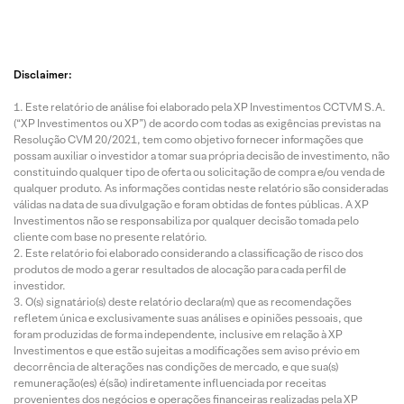
Disclaimer:
Este relatório de análise foi elaborado pela XP Investimentos CCTVM S.A.
(“XP Investimentos ou XP”) de acordo com todas as exigências previstas na
Resolução CVM 20/2021, tem como objetivo fornecer informações que
possam auxiliar o investidor a tomar sua própria decisão de investimento, não
constituindo qualquer tipo de oferta ou solicitação de compra e/ou venda de
qualquer produto. As informações contidas neste relatório são consideradas
válidas na data de sua divulgação e foram obtidas de fontes públicas. A XP
Investimentos não se responsabiliza por qualquer decisão tomada pelo
cliente com base no presente relatório.
Este relatório foi elaborado considerando a classificação de risco dos
produtos de modo a gerar resultados de alocação para cada perfil de
investidor.
O(s) signatário(s) deste relatório declara(m) que as recomendações
refletem única e exclusivamente suas análises e opiniões pessoais, que
foram produzidas de forma independente, inclusive em relação à XP
Investimentos e que estão sujeitas a modificações sem aviso prévio em
decorrência de alterações nas condições de mercado, e que sua(s)
remuneração(es) é(são) indiretamente influenciada por receitas
provenientes dos negócios e operações financeiras realizadas pela XP