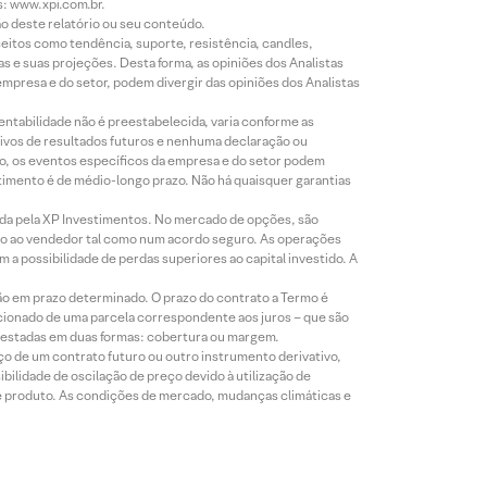
s: www.xpi.com.br.
ão deste relatório ou seu conteúdo.
eitos como tendência, suporte, resistência, candles,
s e suas projeções. Desta forma, as opiniões dos Analistas
presa e do setor, podem divergir das opiniões dos Analistas
entabilidade não é preestabelecida, varia conforme as
ivos de resultados futuros e nenhuma declaração ou
co, os eventos específicos da empresa e do setor podem
timento é de médio-longo prazo. Não há quaisquer garantias
icada pela XP Investimentos. No mercado de opções, são
mio ao vendedor tal como num acordo seguro. As operações
a possibilidade de perdas superiores ao capital investido. A
ão em prazo determinado. O prazo do contrato a Termo é
icionado de uma parcela correspondente aos juros – que são
prestadas em duas formas: cobertura ou margem.
o de um contrato futuro ou outro instrumento derivativo,
bilidade de oscilação de preço devido à utilização de
de produto. As condições de mercado, mudanças climáticas e