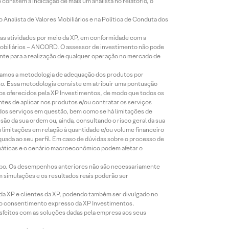
constem a indicação de mais um analista no relatório, o
Analista de Valores Mobiliários e na Política de Conduta dos
s atividades por meio da XP, em conformidade com a
Mobiliários – ANCORD. O assessor de investimento não pode
iente para a realização de qualquer operação no mercado de
lizamos a metodologia de adequação dos produtos por
to. Essa metodologia consiste em atribuir uma pontuação
tos oferecidos pela XP Investimentos, de modo que todos os
ntes de aplicar nos produtos e/ou contratar os serviços
 dos serviços em questão, bem como se há limitações de
o da sua ordem ou, ainda, consultando o risco geral da sua
m limitações em relação à quantidade e/ou volume financeiro
equada ao seu perfil. Em caso de dúvidas sobre o processo de
imáticas e o cenário macroeconômico podem afetar o
empo. Os desempenhos anteriores não são necessariamente
m simulações e os resultados reais poderão ser
 da XP e clientes da XP, podendo também ser divulgado no
évio consentimento expresso da XP Investimentos.
isfeitos com as soluções dadas pela empresa aos seus