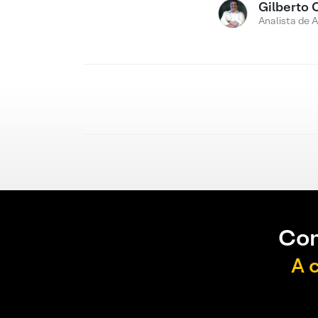
Gilberto 
Analista de 
Con
A 