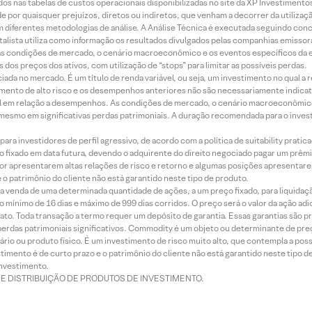
dos nas tabelas de custos operacionais disponibilizadas no site da XP Investimento
 por quaisquer prejuízos, diretos ou indiretos, que venham a decorrer da utilizaç
 diferentes metodologias de análise. A Análise Técnica é executada seguindo conc
alista utiliza como informação os resultados divulgados pelas companhias emissora
 condições de mercado, o cenário macroeconômico e os eventos específicos da em
dos preços dos ativos, com utilização de “stops” para limitar as possíveis perdas.
ada no mercado. É um título de renda variável, ou seja, um investimento no qual a r
mento de alto risco e os desempenhos anteriores não são necessariamente indicat
terial em relação a desempenhos. As condições de mercado, o cenário macroeconômi
mesmo em significativas perdas patrimoniais. A duração recomendada para o inves
ra investidores de perfil agressivo, de acordo com a política de suitability prat
 fixado em data futura, devendo o adquirente do direito negociado pagar um prê
or apresentarem altas relações de risco e retorno e algumas posições apresentarem 
o patrimônio do cliente não está garantido neste tipo de produto.
 venda de uma determinada quantidade de ações, a um preço fixado, para liquidaç
 mínimo de 16 dias e máximo de 999 dias corridos. O preço será o valor da ação ad
ato. Toda transação a termo requer um depósito de garantia. Essas garantias são 
rdas patrimoniais significativos. Commodity é um objeto ou determinante de preç
rio ou produto físico. É um investimento de risco muito alto, que contempla a possi
imento é de curto prazo e o patrimônio do cliente não está garantido neste tipo 
nvestimento.
DE DISTRIBUIÇÃO DE PRODUTOS DE INVESTIMENTO.