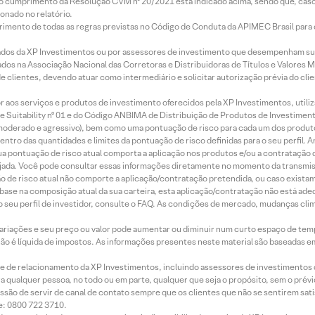
lo cumprimento da Resolução CVM nº 20/2021 está indicado acima, sendo que, caso 
onado no relatório.
imento de todas as regras previstas no Código de Conduta da APIMEC Brasil para o 
ados da XP Investimentos ou por assessores de investimento que desempenham sua
os na Associação Nacional das Corretoras e Distribuidoras de Títulos e Valores 
de clientes, devendo atuar como intermediário e solicitar autorização prévia do cl
idor aos serviços e produtos de investimento oferecidos pela XP Investimentos, uti
 Suitability nº 01 e do Código ANBIMA de Distribuição de Produtos de Investimen
r, moderado e agressivo), bem como uma pontuação de risco para cada um dos produ
ntro das quantidades e limites da pontuação de risco definidas para o seu perfil. A
 sua pontuação de risco atual comporta a aplicação nos produtos e/ou a contratação
jada. Você pode consultar essas informações diretamente no momento da transmissã
ação de risco atual não comporte a aplicação/contratação pretendida, ou caso exista
m base na composição atual da sua carteira, esta aplicação/contratação não está ad
 seu perfil de investidor, consulte o FAQ. As condições de mercado, mudanças cl
 variações e seu preço ou valor pode aumentar ou diminuir num curto espaço de t
 não é líquida de impostos. As informações presentes neste material são baseadas e
rede de relacionamento da XP Investimentos, incluindo assessores de investimentos
ara qualquer pessoa, no todo ou em parte, qualquer que seja o propósito, sem o pr
ssão de servir de canal de contato sempre que os clientes que não se sentirem sat
e: 0800 722 3710.