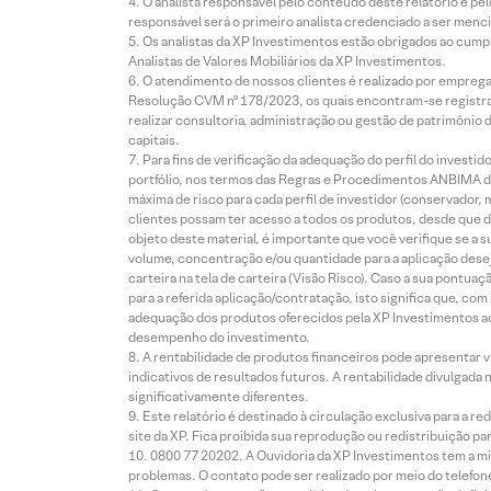
O analista responsável pelo conteúdo deste relatório e pe
responsável será o primeiro analista credenciado a ser menci
Os analistas da XP Investimentos estão obrigados ao cumpr
Analistas de Valores Mobiliários da XP Investimentos.
O atendimento de nossos clientes é realizado por empreg
Resolução CVM nº 178/2023, os quais encontram-se registrad
realizar consultoria, administração ou gestão de patrimônio 
capitais.
Para fins de verificação da adequação do perfil do invest
portfólio, nos termos das Regras e Procedimentos ANBIMA de
máxima de risco para cada perfil de investidor (conservado
clientes possam ter acesso a todos os produtos, desde que de
objeto deste material, é importante que você verifique se a
volume, concentração e/ou quantidade para a aplicação dese
carteira na tela de carteira (Visão Risco). Caso a sua pontu
para a referida aplicação/contratação, isto significa que, co
adequação dos produtos oferecidos pela XP Investimentos ao
desempenho do investimento.
A rentabilidade de produtos financeiros pode apresentar
indicativos de resultados futuros. A rentabilidade divulgada
significativamente diferentes.
Este relatório é destinado à circulação exclusiva para a 
site da XP. Fica proibida sua reprodução ou redistribuição p
0800 77 20202. A Ouvidoria da XP Investimentos tem a mi
problemas. O contato pode ser realizado por meio do telefon