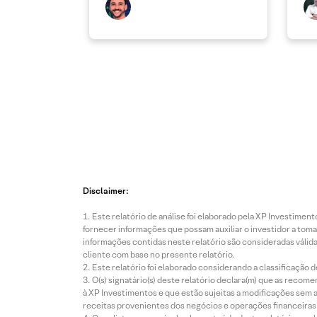
Disclaimer:
Este relatório de análise foi elaborado pela XP Investim
fornecer informações que possam auxiliar o investidor a toma
informações contidas neste relatório são consideradas válida
cliente com base no presente relatório.
Este relatório foi elaborado considerando a classificação d
O(s) signatário(s) deste relatório declara(m) que as reco
à XP Investimentos e que estão sujeitas a modificações sem 
receitas provenientes dos negócios e operações financeiras 