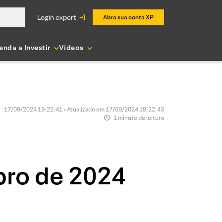
login expert
Abra sua conta XP
enda a Investir
Vídeos
17/09/2024 19:22:41 • Atualizado em 17/09/2024 19:22:43
1 minuto de leitura
bro de 2024