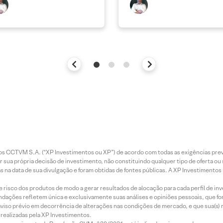
entos CCTVM S.A. (“XP Investimentos ou XP”) de acordo com todas as exigências p
r sua própria decisão de investimento, não constituindo qualquer tipo de oferta ou
s na data de sua divulgação e foram obtidas de fontes públicas. A XP Investimentos
e risco dos produtos de modo a gerar resultados de alocação para cada perfil de inv
mendações refletem única e exclusivamente suas análises e opiniões pessoais, que 
aviso prévio em decorrência de alterações nas condições de mercado, e que sua(s)
realizadas pela XP Investimentos.