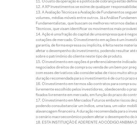
O custo da operação e a política de cobrança estão defini
A XP Investimentos se exime de qualquer responsabilidade
A Avaliação Técnica e a Avaliação de Fundamentos seguem
volumes, médias móveis entre outros. Já a Análise Fundament
Fundamentalistas, que buscam os melhores retornos dadas as
Técnicos, que visam identificar os movimentos mais prováveis 
Ação é uma fração do capital de uma empresa que é negoci
cotações de mercado. O investimento em ações é um investi
garantia, de forma expressa ou implícita, é feita neste ma
afetar o desempenho do investimento, podendo resultar até 
sobre o patrimônio do cliente neste tipo de produto.
O investimento em opções é preferencialmente indicado pa
negociados direitos de compra ou venda de um bem por preço
com esses derivativos são consideradas de risco muito alto p
duração recomendada para o investimento é de curto prazo e 
O investimento em termos são contratos para compra ou a
livremente escolhido pelos investidores, obedecendo o prazo
fixados livremente em mercado, em função do prazo do contr
O investimento em Mercados Futuros embute riscos de pe
podendo consubstanciar um índice, uma taxa, um valor mobiliá
alavancagem financeira. A duração recomendada para o invest
o cenário macroeconômico podem afetar o desempenho do i
ESTA INSTITUIÇÃO É ADERENTE AO CÓDIGO ANBIMA 