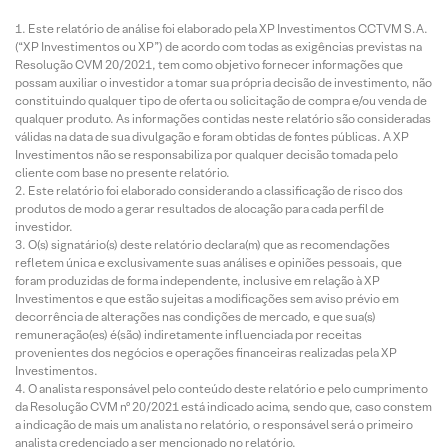
Este relatório de análise foi elaborado pela XP Investimentos CCTVM S.A.
(“XP Investimentos ou XP”) de acordo com todas as exigências previstas na
Resolução CVM 20/2021, tem como objetivo fornecer informações que
possam auxiliar o investidor a tomar sua própria decisão de investimento, não
constituindo qualquer tipo de oferta ou solicitação de compra e/ou venda de
qualquer produto. As informações contidas neste relatório são consideradas
válidas na data de sua divulgação e foram obtidas de fontes públicas. A XP
Investimentos não se responsabiliza por qualquer decisão tomada pelo
cliente com base no presente relatório.
Este relatório foi elaborado considerando a classificação de risco dos
produtos de modo a gerar resultados de alocação para cada perfil de
investidor.
O(s) signatário(s) deste relatório declara(m) que as recomendações
refletem única e exclusivamente suas análises e opiniões pessoais, que
foram produzidas de forma independente, inclusive em relação à XP
Investimentos e que estão sujeitas a modificações sem aviso prévio em
decorrência de alterações nas condições de mercado, e que sua(s)
remuneração(es) é(são) indiretamente influenciada por receitas
provenientes dos negócios e operações financeiras realizadas pela XP
Investimentos.
O analista responsável pelo conteúdo deste relatório e pelo cumprimento
da Resolução CVM nº 20/2021 está indicado acima, sendo que, caso constem
a indicação de mais um analista no relatório, o responsável será o primeiro
analista credenciado a ser mencionado no relatório.