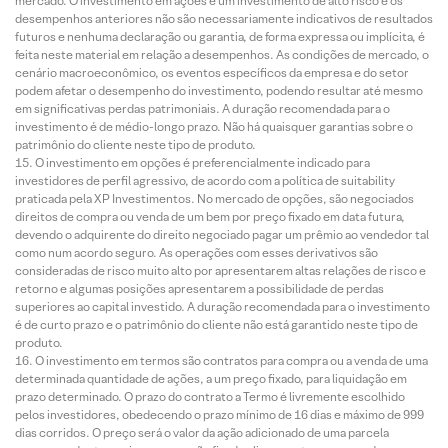
mercado. O investimento em ações é um investimento de alto risco e os
desempenhos anteriores não são necessariamente indicativos de resultados
futuros e nenhuma declaração ou garantia, de forma expressa ou implícita, é
feita neste material em relação a desempenhos. As condições de mercado, o
cenário macroeconômico, os eventos específicos da empresa e do setor
podem afetar o desempenho do investimento, podendo resultar até mesmo
em significativas perdas patrimoniais. A duração recomendada para o
investimento é de médio-longo prazo. Não há quaisquer garantias sobre o
patrimônio do cliente neste tipo de produto.
O investimento em opções é preferencialmente indicado para
investidores de perfil agressivo, de acordo com a política de suitability
praticada pela XP Investimentos. No mercado de opções, são negociados
direitos de compra ou venda de um bem por preço fixado em data futura,
devendo o adquirente do direito negociado pagar um prêmio ao vendedor tal
como num acordo seguro. As operações com esses derivativos são
consideradas de risco muito alto por apresentarem altas relações de risco e
retorno e algumas posições apresentarem a possibilidade de perdas
superiores ao capital investido. A duração recomendada para o investimento
é de curto prazo e o patrimônio do cliente não está garantido neste tipo de
produto.
O investimento em termos são contratos para compra ou a venda de uma
determinada quantidade de ações, a um preço fixado, para liquidação em
prazo determinado. O prazo do contrato a Termo é livremente escolhido
pelos investidores, obedecendo o prazo mínimo de 16 dias e máximo de 999
dias corridos. O preço será o valor da ação adicionado de uma parcela