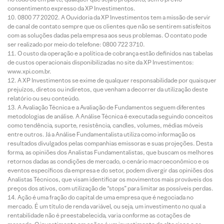
consentimento expresso da XP Investimentos.
0800 77 20202. A Ouvidoria da XP Investimentos tem a missão de servir
de canal de contato sempre que os clientes que não se sentirem satisfeitos
com as soluções dadas pela empresa aos seus problemas. O contato pode
ser realizado por meio do telefone: 0800 722 3710.
O custo da operação e a política de cobrança estão definidos nas tabelas
de custos operacionais disponibilizadas no site da XP Investimentos:
www.xpi.com.br.
A XP Investimentos se exime de qualquer responsabilidade por quaisquer
prejuízos, diretos ou indiretos, que venham a decorrer da utilização deste
relatório ou seu conteúdo.
A Avaliação Técnica e a Avaliação de Fundamentos seguem diferentes
metodologias de análise. A Análise Técnica é executada seguindo conceitos
como tendência, suporte, resistência, candles, volumes, médias móveis
entre outros. Já a Análise Fundamentalista utiliza como informação os
resultados divulgados pelas companhias emissoras e suas projeções. Desta
forma, as opiniões dos Analistas Fundamentalistas, que buscam os melhores
retornos dadas as condições de mercado, o cenário macroeconômico e os
eventos específicos da empresa e do setor, podem divergir das opiniões dos
Analistas Técnicos, que visam identificar os movimentos mais prováveis dos
preços dos ativos, com utilização de “stops” para limitar as possíveis perdas.
Ação é uma fração do capital de uma empresa que é negociada no
mercado. É um título de renda variável, ou seja, um investimento no qual a
rentabilidade não é preestabelecida, varia conforme as cotações de