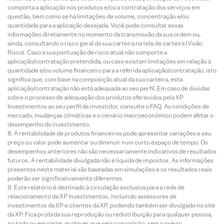
comporta a aplicação nos produtos e/ou a contratação dos serviços em
questão, bem como se há limitações de volume, concentração e/ou
quantidade para a aplicação desejada. Você pode consultar essas
informações diretamente no momento da transmissão da sua ordem ou,
ainda, consultando o risco geral da sua carteira na tela de carteira (Visão
Risco). Caso a sua pontuação de risco atual não comporte a
aplicação/contratação pretendida, ou caso existam limitações em relação à
quantidade e/ou volume financeiro para a referida aplicação/contratação, isto
significa que, com base na composição atual da sua carteira, esta
aplicação/contratação não está adequada ao seu perfil. Em caso de dúvidas
sobre o processo de adequação dos produtos oferecidos pela XP
Investimentos ao seu perfil de investidor, consulte o FAQ. As condições de
mercado, mudanças climáticas e o cenário macroeconômico podem afetar o
desempenho do investimento.
A rentabilidade de produtos financeiros pode apresentar variações e seu
preço ou valor pode aumentar ou diminuir num curto espaço de tempo. Os
desempenhos anteriores não são necessariamente indicativos de resultados
futuros. A rentabilidade divulgada não é líquida de impostos. As informações
presentes neste material são baseadas em simulações e os resultados reais
poderão ser significativamente diferentes.
Este relatório é destinado à circulação exclusiva para a rede de
relacionamento da XP Investimentos, incluindo assessores de
investimentos da XP e clientes da XP, podendo também ser divulgado no site
da XP. Fica proibida sua reprodução ou redistribuição para qualquer pessoa,
no todo ou em parte, qualquer que seja o propósito, sem o prévio