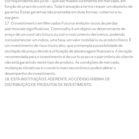
correspondente aos juros – que são fixados livremente em mercado, em
função do prazo do contrato. Toda transação a termo requer um depósito de
garantia. Essas garantias são prestadas em duas formas: cobertura ou
margem.
O investimento em Mercados Futuros embute riscos de perdas
patrimoniais significativos. Commodity é um objeto ou determinante de
preço de um contrato futuro ou outro instrumento derivativo, podendo
consubstanciar um índice, uma taxa, um valor mobiliário ou produto físico. É
um investimento de risco muito alto, que contempla a possibilidade de
oscilação de preço devido à utilização de alavancagem financeira. A duração
recomendada para o investimento é de curto prazo e o patrimônio do cliente
não está garantido neste tipo de produto. As condições de mercado,
mudanças climáticas e o cenário macroeconômico podem afetar o
desempenho do investimento.
ESTA INSTITUIÇÃO É ADERENTE AO CÓDIGO ANBIMA DE
DISTRIBUIÇÃO DE PRODUTOS DE INVESTIMENTO.