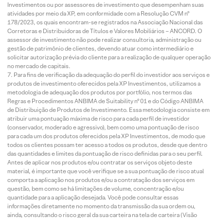
Investimentos ou por assessores de investimento que desempenham suas
atividades por meio da XP, em conformidade com a Resolução CVM nº
178/2023, os quais encontram-se registrados na Associação Nacional das
Corretoras e Distribuidoras de Títulos e Valores Mobiliários – ANCORD. O
assessor de investimento não pode realizar consultoria, administração ou
gestão de patrimônio de clientes, devendo atuar como intermediário e
solicitar autorização prévia do cliente para a realização de qualquer operação
no mercado de capitais.
Para fins de verificação da adequação do perfil do investidor aos serviços e
produtos de investimento oferecidos pela XP Investimentos, utilizamos a
metodologia de adequação dos produtos por portfólio, nos termos das
Regras e Procedimentos ANBIMA de Suitability nº 01 e do Código ANBIMA
de Distribuição de Produtos de Investimento. Essa metodologia consiste em
atribuir uma pontuação máxima de risco para cada perfil de investidor
(conservador, moderado e agressivo), bem como uma pontuação de risco
para cada um dos produtos oferecidos pela XP Investimentos, de modo que
todos os clientes possam ter acesso a todos os produtos, desde que dentro
das quantidades e limites da pontuação de risco definidas para o seu perfil.
Antes de aplicar nos produtos e/ou contratar os serviços objeto deste
material, é importante que você verifique se a sua pontuação de risco atual
comporta a aplicação nos produtos e/ou a contratação dos serviços em
questão, bem como se há limitações de volume, concentração e/ou
quantidade para a aplicação desejada. Você pode consultar essas
informações diretamente no momento da transmissão da sua ordem ou,
ainda, consultando o risco geral da sua carteira na tela de carteira (Visão