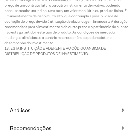
preço de um contrato futuro ou outro instrumento derivativo, podendo
consubstanciar um índice, uma taxa, um valor mobiliário ou produto físico. É
um investimento de risco muito alto, que contempla a possibilidade de
oscilação de preço devido à utilização de alavancagem financeira. A duração
recomendada para o investimento é de curto prazo e o patrimônio do cliente
não está garantido neste tipo de produto. As condições de mercado,
mudanças climáticas e o cenário macroeconômico podem afetar o
desempenho do investimento.
ESTA INSTITUIÇÃO É ADERENTE AO CÓDIGO ANBIMA DE
DISTRIBUIÇÃO DE PRODUTOS DE INVESTIMENTO.
Análises
Recomendações