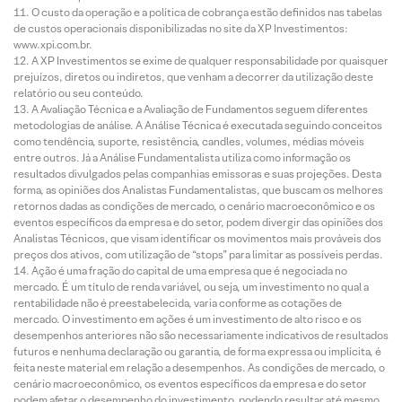
O custo da operação e a política de cobrança estão definidos nas tabelas
de custos operacionais disponibilizadas no site da XP Investimentos:
www.xpi.com.br.
A XP Investimentos se exime de qualquer responsabilidade por quaisquer
prejuízos, diretos ou indiretos, que venham a decorrer da utilização deste
relatório ou seu conteúdo.
A Avaliação Técnica e a Avaliação de Fundamentos seguem diferentes
metodologias de análise. A Análise Técnica é executada seguindo conceitos
como tendência, suporte, resistência, candles, volumes, médias móveis
entre outros. Já a Análise Fundamentalista utiliza como informação os
resultados divulgados pelas companhias emissoras e suas projeções. Desta
forma, as opiniões dos Analistas Fundamentalistas, que buscam os melhores
retornos dadas as condições de mercado, o cenário macroeconômico e os
eventos específicos da empresa e do setor, podem divergir das opiniões dos
Analistas Técnicos, que visam identificar os movimentos mais prováveis dos
preços dos ativos, com utilização de “stops” para limitar as possíveis perdas.
Ação é uma fração do capital de uma empresa que é negociada no
mercado. É um título de renda variável, ou seja, um investimento no qual a
rentabilidade não é preestabelecida, varia conforme as cotações de
mercado. O investimento em ações é um investimento de alto risco e os
desempenhos anteriores não são necessariamente indicativos de resultados
futuros e nenhuma declaração ou garantia, de forma expressa ou implícita, é
feita neste material em relação a desempenhos. As condições de mercado, o
cenário macroeconômico, os eventos específicos da empresa e do setor
podem afetar o desempenho do investimento, podendo resultar até mesmo