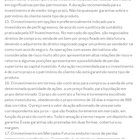
em significativas perdas patrimoniais. A duração recomendada para o
investimento é de médio-longo prazo. Não há quaisquer garantias sobre o
patrimônio do cliente neste tipo de produto.
O investimento em opções é preferencialmente indicado para
investidores de perfil agressivo, de acordo com a política de suitability
praticada pela XP Investimentos. No mercado de opções, são negociados
direitos de compra ou venda de um bem por preço fixado em data futura,
devendo o adquirente do direito negociado pagar um prêmio ao vendedor tal
como num acordo seguro. As operações com esses derivativos são
consideradas de risco muito alto por apresentarem altas relações de risco e
retorno e algumas posições apresentarem a possibilidade de perdas
superiores ao capital investido. A duração recomendada para o investimento
é de curto prazo e o patrimônio do cliente não está garantido neste tipo de
produto.
O investimento em termos são contratos para compra ou a venda de uma
determinada quantidade de ações, a um preço fixado, para liquidação em
prazo determinado. O prazo do contrato a Termo é livremente escolhido
pelos investidores, obedecendo o prazo mínimo de 16 dias e máximo de 999
dias corridos. O preço será o valor da ação adicionado de uma parcela
correspondente aos juros – que são fixados livremente em mercado, em
função do prazo do contrato. Toda transação a termo requer um depósito de
garantia. Essas garantias são prestadas em duas formas: cobertura ou
margem.
O investimento em Mercados Futuros embute riscos de perdas
patrimoniais significativos. Commodity é um objeto ou determinante de