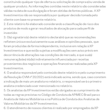
constituindo qualquer tipo de oferta ou solicitação de compra e/ou venda de
qualquer produto. As informações contidas neste relatório são consideradas
válidas na data de sua divulgação e foram obtidas de fontes públicas. A XP
Investimentos não se responsabiliza por qualquer decisão tomada pelo
cliente com base no presente relatório.
Este relatório foi elaborado considerando a classificação de risco dos
produtos de modo a gerar resultados de alocação para cada perfil de
investidor.
O(s) signatário(s) deste relatório declara(m) que as recomendações
refletem única e exclusivamente suas análises e opiniões pessoais, que
foram produzidas de forma independente, inclusive em relação à XP
Investimentos e que estão sujeitas a modificações sem aviso prévio em
decorrência de alterações nas condições de mercado, e que sua(s)
remuneração(es) é(são) indiretamente influenciada por receitas
provenientes dos negócios e operações financeiras realizadas pela XP
Investimentos.
O analista responsável pelo conteúdo deste relatório e pelo cumprimento
da Resolução CVM nº 20/2021 está indicado acima, sendo que, caso constem
a indicação de mais um analista no relatório, o responsável será o primeiro
analista credenciado a ser mencionado no relatório.
Os analistas da XP Investimentos estão obrigados ao cumprimento de
todas as regras previstas no Código de Conduta da APIMEC Brasil para o
Analista de Valores Mobiliários e na Política de Conduta dos Analistas de
Valores Mobiliários da XP Investimentos.
O atendimento de nossos clientes é realizado por empregados da XP