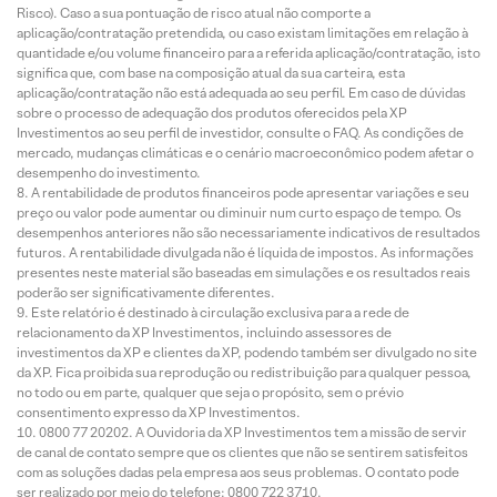
Risco). Caso a sua pontuação de risco atual não comporte a
aplicação/contratação pretendida, ou caso existam limitações em relação à
quantidade e/ou volume financeiro para a referida aplicação/contratação, isto
significa que, com base na composição atual da sua carteira, esta
aplicação/contratação não está adequada ao seu perfil. Em caso de dúvidas
sobre o processo de adequação dos produtos oferecidos pela XP
Investimentos ao seu perfil de investidor, consulte o FAQ. As condições de
mercado, mudanças climáticas e o cenário macroeconômico podem afetar o
desempenho do investimento.
A rentabilidade de produtos financeiros pode apresentar variações e seu
preço ou valor pode aumentar ou diminuir num curto espaço de tempo. Os
desempenhos anteriores não são necessariamente indicativos de resultados
futuros. A rentabilidade divulgada não é líquida de impostos. As informações
presentes neste material são baseadas em simulações e os resultados reais
poderão ser significativamente diferentes.
Este relatório é destinado à circulação exclusiva para a rede de
relacionamento da XP Investimentos, incluindo assessores de
investimentos da XP e clientes da XP, podendo também ser divulgado no site
da XP. Fica proibida sua reprodução ou redistribuição para qualquer pessoa,
no todo ou em parte, qualquer que seja o propósito, sem o prévio
consentimento expresso da XP Investimentos.
0800 77 20202. A Ouvidoria da XP Investimentos tem a missão de servir
de canal de contato sempre que os clientes que não se sentirem satisfeitos
com as soluções dadas pela empresa aos seus problemas. O contato pode
ser realizado por meio do telefone: 0800 722 3710.