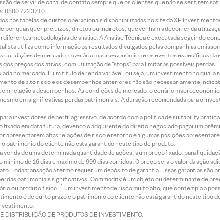
ssão de servir de canal de contato sempre que os clientes que não se sentirem sat
e: 0800 722 3710.
dos nas tabelas de custos operacionais disponibilizadas no site da XP Investimento
 por quaisquer prejuízos, diretos ou indiretos, que venham a decorrer da utilizaç
 diferentes metodologias de análise. A Análise Técnica é executada seguindo conc
alista utiliza como informação os resultados divulgados pelas companhias emissora
 condições de mercado, o cenário macroeconômico e os eventos específicos da em
dos preços dos ativos, com utilização de “stops” para limitar as possíveis perdas.
ada no mercado. É um título de renda variável, ou seja, um investimento no qual a r
mento de alto risco e os desempenhos anteriores não são necessariamente indicat
terial em relação a desempenhos. As condições de mercado, o cenário macroeconômi
mesmo em significativas perdas patrimoniais. A duração recomendada para o inves
ra investidores de perfil agressivo, de acordo com a política de suitability prat
 fixado em data futura, devendo o adquirente do direito negociado pagar um prê
or apresentarem altas relações de risco e retorno e algumas posições apresentarem 
o patrimônio do cliente não está garantido neste tipo de produto.
 venda de uma determinada quantidade de ações, a um preço fixado, para liquidaç
 mínimo de 16 dias e máximo de 999 dias corridos. O preço será o valor da ação ad
ato. Toda transação a termo requer um depósito de garantia. Essas garantias são 
rdas patrimoniais significativos. Commodity é um objeto ou determinante de preç
rio ou produto físico. É um investimento de risco muito alto, que contempla a possi
imento é de curto prazo e o patrimônio do cliente não está garantido neste tipo 
nvestimento.
DE DISTRIBUIÇÃO DE PRODUTOS DE INVESTIMENTO.