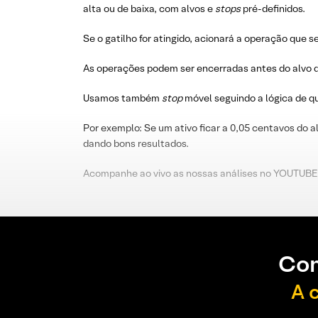
alta ou de baixa, com alvos e
stops
pré-definidos.
Se o gatilho for atingido, acionará a operação que s
As operações podem ser encerradas antes do alvo d
Usamos também
stop
móvel seguindo a lógica de 
Por exemplo: Se um ativo ficar a 0,05 centavos do a
dando bons resultados.
Acompanhe ao vivo as nossas análises no YOUTUBE
Con
A 