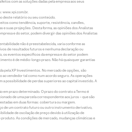
isfeitos com as soluções dadas pela empresa aos seus
s: www.xpi.com.br.
ão deste relatório ou seu conteúdo.
eitos como tendência, suporte, resistência, candles,
s e suas projeções. Desta forma, as opiniões dos Analistas
presa e do setor, podem divergir das opiniões dos Analistas
entabilidade não é preestabelecida, varia conforme as
ivos de resultados futuros e nenhuma declaração ou
co, os eventos específicos da empresa e do setor podem
timento é de médio-longo prazo. Não há quaisquer garantias
icada pela XP Investimentos. No mercado de opções, são
mio ao vendedor tal como num acordo seguro. As operações
a possibilidade de perdas superiores ao capital investido. A
ão em prazo determinado. O prazo do contrato a Termo é
icionado de uma parcela correspondente aos juros – que são
prestadas em duas formas: cobertura ou margem.
o de um contrato futuro ou outro instrumento derivativo,
bilidade de oscilação de preço devido à utilização de
de produto. As condições de mercado, mudanças climáticas e