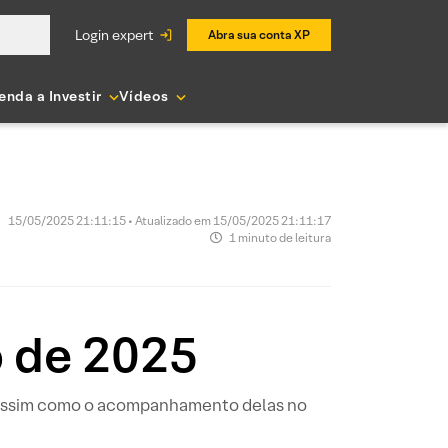
login expert
Abra sua conta XP
enda a Investir
Vídeos
15/05/2025 21:11:15 • Atualizado em 15/05/2025 21:11:17
1 minuto de leitura
o de 2025
, assim como o acompanhamento delas no