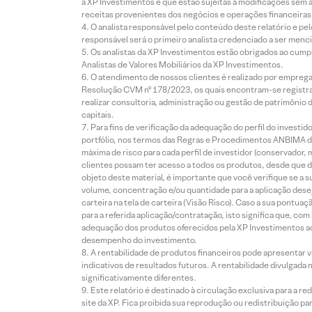
à XP Investimentos e que estão sujeitas a modificações sem 
receitas provenientes dos negócios e operações financeiras 
O analista responsável pelo conteúdo deste relatório e pe
responsável será o primeiro analista credenciado a ser menci
Os analistas da XP Investimentos estão obrigados ao cumpr
Analistas de Valores Mobiliários da XP Investimentos.
O atendimento de nossos clientes é realizado por empreg
Resolução CVM nº 178/2023, os quais encontram-se registrad
realizar consultoria, administração ou gestão de patrimônio 
capitais.
Para fins de verificação da adequação do perfil do invest
portfólio, nos termos das Regras e Procedimentos ANBIMA de
máxima de risco para cada perfil de investidor (conservado
clientes possam ter acesso a todos os produtos, desde que de
objeto deste material, é importante que você verifique se a
volume, concentração e/ou quantidade para a aplicação dese
carteira na tela de carteira (Visão Risco). Caso a sua pontu
para a referida aplicação/contratação, isto significa que, co
adequação dos produtos oferecidos pela XP Investimentos ao
desempenho do investimento.
A rentabilidade de produtos financeiros pode apresentar
indicativos de resultados futuros. A rentabilidade divulgada
significativamente diferentes.
Este relatório é destinado à circulação exclusiva para a 
site da XP. Fica proibida sua reprodução ou redistribuição p