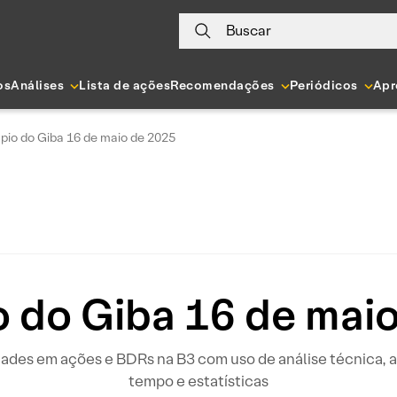
Buscar
os
Análises
Lista de ações
Recomendações
Periódicos
Apr
pio do Giba 16 de maio de 2025
 do Giba 16 de mai
idades em ações e BDRs na B3 com uso de análise técnica
tempo e estatísticas