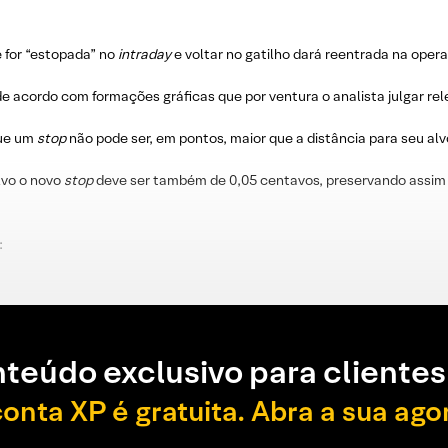
e for “estopada” no
intraday
e voltar no gatilho dará reentrada na oper
e acordo com formações gráficas que por ventura o analista julgar re
que um
stop
não pode ser, em pontos, maior que a distância para seu alv
lvo o novo
stop
deve ser também de 0,05 centavos, preservando assim 
:
teúdo exclusivo para clientes
conta XP é gratuita. Abra a sua ago