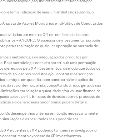
 remuneração(es) é(são) indiretamente influenciada por
constem a indicação de mais um analista no relatório, o
Analista de Valores Mobiliários e na Política de Conduta dos
s atividades por meio da XP, em conformidade com a
Mobiliários – ANCORD. O assessor de investimento não pode
iente para a realização de qualquer operação no mercado de
lizamos a metodologia de adequação dos produtos por
to. Essa metodologia consiste em atribuir uma pontuação
tos oferecidos pela XP Investimentos, de modo que todos os
ntes de aplicar nos produtos e/ou contratar os serviços
 dos serviços em questão, bem como se há limitações de
o da sua ordem ou, ainda, consultando o risco geral da sua
m limitações em relação à quantidade e/ou volume financeiro
equada ao seu perfil. Em caso de dúvidas sobre o processo de
imáticas e o cenário macroeconômico podem afetar o
empo. Os desempenhos anteriores não são necessariamente
m simulações e os resultados reais poderão ser
 da XP e clientes da XP, podendo também ser divulgado no
évio consentimento expresso da XP Investimentos.