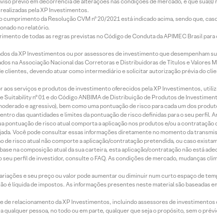
aviso prévio em decorrência de alterações nas condições de mercado, e que sua(s)
realizadas pela XP Investimentos.
lo cumprimento da Resolução CVM nº 20/2021 está indicado acima, sendo que, caso 
onado no relatório.
imento de todas as regras previstas no Código de Conduta da APIMEC Brasil para o 
ados da XP Investimentos ou por assessores de investimento que desempenham sua
os na Associação Nacional das Corretoras e Distribuidoras de Títulos e Valores 
de clientes, devendo atuar como intermediário e solicitar autorização prévia do cl
idor aos serviços e produtos de investimento oferecidos pela XP Investimentos, uti
 Suitability nº 01 e do Código ANBIMA de Distribuição de Produtos de Investimen
r, moderado e agressivo), bem como uma pontuação de risco para cada um dos produ
ntro das quantidades e limites da pontuação de risco definidas para o seu perfil. A
 sua pontuação de risco atual comporta a aplicação nos produtos e/ou a contratação
jada. Você pode consultar essas informações diretamente no momento da transmissã
ação de risco atual não comporte a aplicação/contratação pretendida, ou caso exista
m base na composição atual da sua carteira, esta aplicação/contratação não está ad
 seu perfil de investidor, consulte o FAQ. As condições de mercado, mudanças cl
 variações e seu preço ou valor pode aumentar ou diminuir num curto espaço de t
 não é líquida de impostos. As informações presentes neste material são baseadas e
rede de relacionamento da XP Investimentos, incluindo assessores de investimentos
ara qualquer pessoa, no todo ou em parte, qualquer que seja o propósito, sem o pr