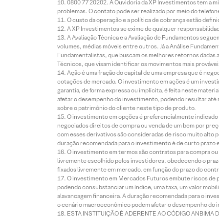
0800 77 20202. A Ouvidoria da XP Investimentos tem a mi
problemas. O contato pode ser realizado por meio do telefon
O custo da operação e a política de cobrança estão defini
A XP Investimentos se exime de qualquer responsabilidade
A Avaliação Técnica e a Avaliação de Fundamentos seguem
volumes, médias móveis entre outros. Já a Análise Fundament
Fundamentalistas, que buscam os melhores retornos dadas as
Técnicos, que visam identificar os movimentos mais prováveis 
Ação é uma fração do capital de uma empresa que é negoci
cotações de mercado. O investimento em ações é um investi
garantia, de forma expressa ou implícita, é feita neste ma
afetar o desempenho do investimento, podendo resultar até 
sobre o patrimônio do cliente neste tipo de produto.
O investimento em opções é preferencialmente indicado pa
negociados direitos de compra ou venda de um bem por preço
com esses derivativos são consideradas de risco muito alto p
duração recomendada para o investimento é de curto prazo e 
O investimento em termos são contratos para compra ou a
livremente escolhido pelos investidores, obedecendo o prazo
fixados livremente em mercado, em função do prazo do contr
O investimento em Mercados Futuros embute riscos de pe
podendo consubstanciar um índice, uma taxa, um valor mobiliá
alavancagem financeira. A duração recomendada para o invest
o cenário macroeconômico podem afetar o desempenho do i
ESTA INSTITUIÇÃO É ADERENTE AO CÓDIGO ANBIMA 