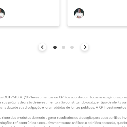
entos CCTVM S.A. (“XP Investimentos ou XP”) de acordo com todas as exigências p
r sua própria decisão de investimento, não constituindo qualquer tipo de oferta ou
s na data de sua divulgação e foram obtidas de fontes públicas. A XP Investimentos
e risco dos produtos de modo a gerar resultados de alocação para cada perfil de inv
mendações refletem única e exclusivamente suas análises e opiniões pessoais, que 