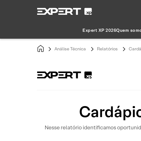
Expert XP 2026
Quem som
Análise Técnica
Relatórios
Cardá
Cardápio
Nesse relatório identificamos oportun