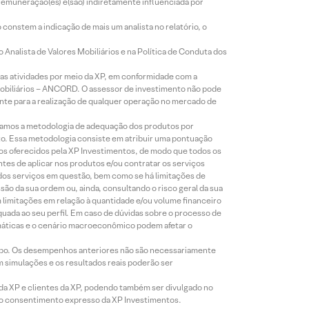
 remuneração(es) é(são) indiretamente influenciada por
constem a indicação de mais um analista no relatório, o
Analista de Valores Mobiliários e na Política de Conduta dos
s atividades por meio da XP, em conformidade com a
Mobiliários – ANCORD. O assessor de investimento não pode
iente para a realização de qualquer operação no mercado de
lizamos a metodologia de adequação dos produtos por
to. Essa metodologia consiste em atribuir uma pontuação
tos oferecidos pela XP Investimentos, de modo que todos os
ntes de aplicar nos produtos e/ou contratar os serviços
 dos serviços em questão, bem como se há limitações de
o da sua ordem ou, ainda, consultando o risco geral da sua
m limitações em relação à quantidade e/ou volume financeiro
equada ao seu perfil. Em caso de dúvidas sobre o processo de
imáticas e o cenário macroeconômico podem afetar o
empo. Os desempenhos anteriores não são necessariamente
m simulações e os resultados reais poderão ser
 da XP e clientes da XP, podendo também ser divulgado no
évio consentimento expresso da XP Investimentos.