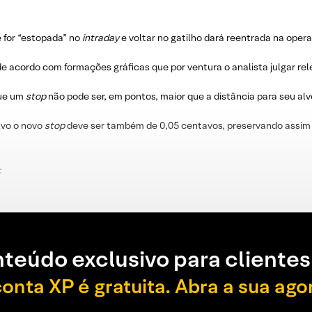
e for “estopada” no
intraday
e voltar no gatilho dará reentrada na oper
e acordo com formações gráficas que por ventura o analista julgar re
que um
stop
não pode ser, em pontos, maior que a distância para seu alv
lvo o novo
stop
deve ser também de 0,05 centavos, preservando assim 
:
teúdo exclusivo para clientes
conta XP é gratuita. Abra a sua ago