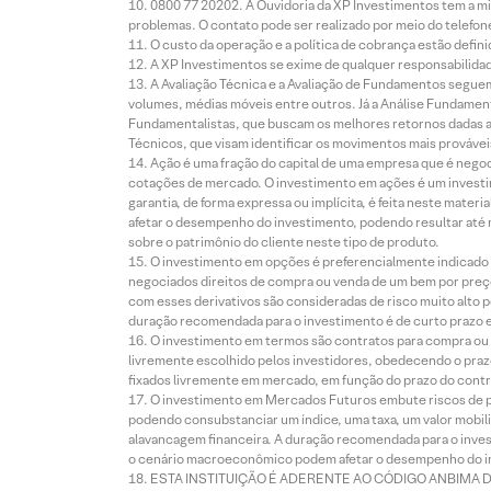
0800 77 20202. A Ouvidoria da XP Investimentos tem a mi
problemas. O contato pode ser realizado por meio do telefon
O custo da operação e a política de cobrança estão defini
A XP Investimentos se exime de qualquer responsabilidade
A Avaliação Técnica e a Avaliação de Fundamentos seguem
volumes, médias móveis entre outros. Já a Análise Fundament
Fundamentalistas, que buscam os melhores retornos dadas as
Técnicos, que visam identificar os movimentos mais prováveis 
Ação é uma fração do capital de uma empresa que é negoci
cotações de mercado. O investimento em ações é um investi
garantia, de forma expressa ou implícita, é feita neste ma
afetar o desempenho do investimento, podendo resultar até 
sobre o patrimônio do cliente neste tipo de produto.
O investimento em opções é preferencialmente indicado pa
negociados direitos de compra ou venda de um bem por preço
com esses derivativos são consideradas de risco muito alto p
duração recomendada para o investimento é de curto prazo e 
O investimento em termos são contratos para compra ou a
livremente escolhido pelos investidores, obedecendo o prazo
fixados livremente em mercado, em função do prazo do contr
O investimento em Mercados Futuros embute riscos de pe
podendo consubstanciar um índice, uma taxa, um valor mobiliá
alavancagem financeira. A duração recomendada para o invest
o cenário macroeconômico podem afetar o desempenho do i
ESTA INSTITUIÇÃO É ADERENTE AO CÓDIGO ANBIMA 