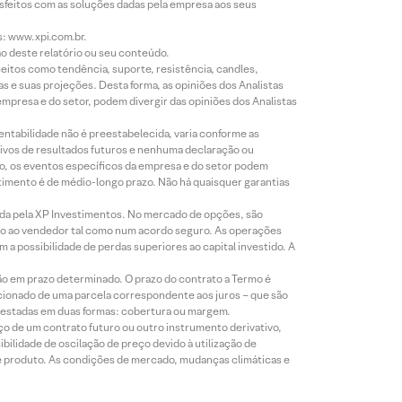
isfeitos com as soluções dadas pela empresa aos seus
s: www.xpi.com.br.
ão deste relatório ou seu conteúdo.
eitos como tendência, suporte, resistência, candles,
s e suas projeções. Desta forma, as opiniões dos Analistas
presa e do setor, podem divergir das opiniões dos Analistas
entabilidade não é preestabelecida, varia conforme as
ivos de resultados futuros e nenhuma declaração ou
co, os eventos específicos da empresa e do setor podem
timento é de médio-longo prazo. Não há quaisquer garantias
icada pela XP Investimentos. No mercado de opções, são
mio ao vendedor tal como num acordo seguro. As operações
a possibilidade de perdas superiores ao capital investido. A
ão em prazo determinado. O prazo do contrato a Termo é
icionado de uma parcela correspondente aos juros – que são
prestadas em duas formas: cobertura ou margem.
o de um contrato futuro ou outro instrumento derivativo,
bilidade de oscilação de preço devido à utilização de
de produto. As condições de mercado, mudanças climáticas e