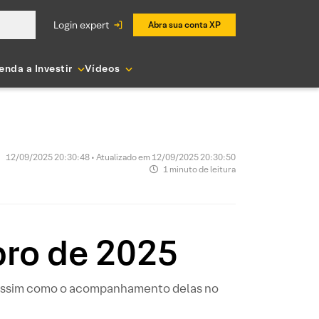
login expert
Abra sua conta XP
enda a Investir
Vídeos
12/09/2025 20:30:48 • Atualizado em 12/09/2025 20:30:50
1 minuto de leitura
bro de 2025
, assim como o acompanhamento delas no