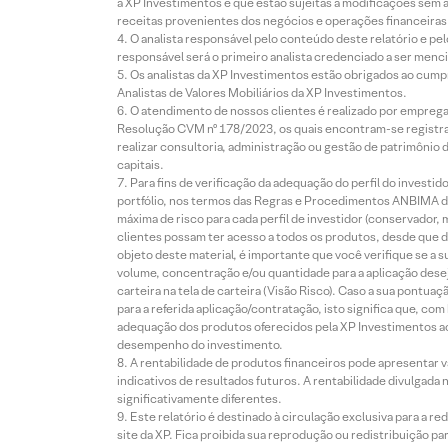
à XP Investimentos e que estão sujeitas a modificações sem 
receitas provenientes dos negócios e operações financeiras 
O analista responsável pelo conteúdo deste relatório e pe
responsável será o primeiro analista credenciado a ser menci
Os analistas da XP Investimentos estão obrigados ao cumpr
Analistas de Valores Mobiliários da XP Investimentos.
O atendimento de nossos clientes é realizado por empreg
Resolução CVM nº 178/2023, os quais encontram-se registrad
realizar consultoria, administração ou gestão de patrimônio 
capitais.
Para fins de verificação da adequação do perfil do invest
portfólio, nos termos das Regras e Procedimentos ANBIMA de
máxima de risco para cada perfil de investidor (conservado
clientes possam ter acesso a todos os produtos, desde que de
objeto deste material, é importante que você verifique se a
volume, concentração e/ou quantidade para a aplicação dese
carteira na tela de carteira (Visão Risco). Caso a sua pontu
para a referida aplicação/contratação, isto significa que, co
adequação dos produtos oferecidos pela XP Investimentos ao
desempenho do investimento.
A rentabilidade de produtos financeiros pode apresentar
indicativos de resultados futuros. A rentabilidade divulgada
significativamente diferentes.
Este relatório é destinado à circulação exclusiva para a 
site da XP. Fica proibida sua reprodução ou redistribuição p