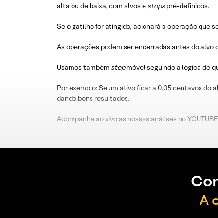
alta ou de baixa, com alvos e
stops
pré-definidos.
Se o gatilho for atingido, acionará a operação que s
As operações podem ser encerradas antes do alvo d
Usamos também
stop
móvel seguindo a lógica de 
Por exemplo: Se um ativo ficar a 0,05 centavos do a
dando bons resultados.
Acompanhe ao vivo as nossas análises no YOUTUBE
Con
A 