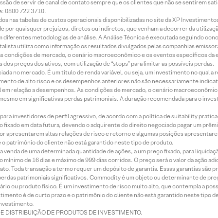
ssão de servir de canal de contato sempre que os clientes que não se sentirem sat
e: 0800 722 3710.
dos nas tabelas de custos operacionais disponibilizadas no site da XP Investimento
 por quaisquer prejuízos, diretos ou indiretos, que venham a decorrer da utilizaç
 diferentes metodologias de análise. A Análise Técnica é executada seguindo conc
alista utiliza como informação os resultados divulgados pelas companhias emissora
 condições de mercado, o cenário macroeconômico e os eventos específicos da em
dos preços dos ativos, com utilização de “stops” para limitar as possíveis perdas.
ada no mercado. É um título de renda variável, ou seja, um investimento no qual a r
mento de alto risco e os desempenhos anteriores não são necessariamente indicat
terial em relação a desempenhos. As condições de mercado, o cenário macroeconômi
mesmo em significativas perdas patrimoniais. A duração recomendada para o inves
ra investidores de perfil agressivo, de acordo com a política de suitability prat
 fixado em data futura, devendo o adquirente do direito negociado pagar um prê
or apresentarem altas relações de risco e retorno e algumas posições apresentarem 
o patrimônio do cliente não está garantido neste tipo de produto.
 venda de uma determinada quantidade de ações, a um preço fixado, para liquidaç
 mínimo de 16 dias e máximo de 999 dias corridos. O preço será o valor da ação ad
ato. Toda transação a termo requer um depósito de garantia. Essas garantias são 
rdas patrimoniais significativos. Commodity é um objeto ou determinante de preç
rio ou produto físico. É um investimento de risco muito alto, que contempla a possi
imento é de curto prazo e o patrimônio do cliente não está garantido neste tipo 
nvestimento.
DE DISTRIBUIÇÃO DE PRODUTOS DE INVESTIMENTO.