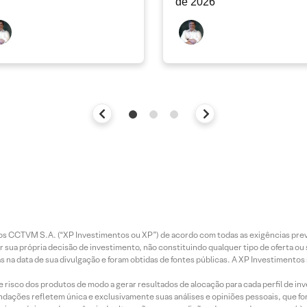
de 2026
entos CCTVM S.A. (“XP Investimentos ou XP”) de acordo com todas as exigências p
r sua própria decisão de investimento, não constituindo qualquer tipo de oferta ou
s na data de sua divulgação e foram obtidas de fontes públicas. A XP Investimentos
e risco dos produtos de modo a gerar resultados de alocação para cada perfil de inv
mendações refletem única e exclusivamente suas análises e opiniões pessoais, que 