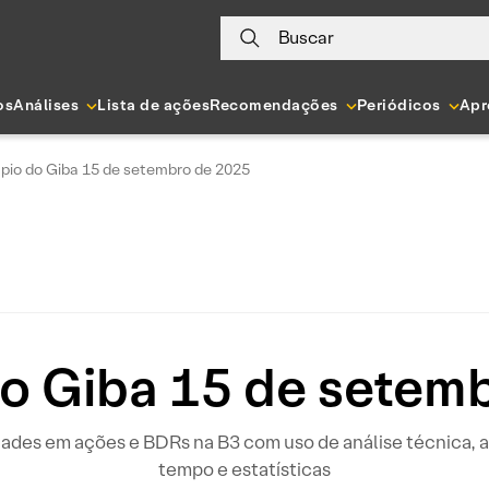
Buscar
os
Análises
Lista de ações
Recomendações
Periódicos
Apr
pio do Giba 15 de setembro de 2025
o Giba 15 de setem
idades em ações e BDRs na B3 com uso de análise técnica
tempo e estatísticas