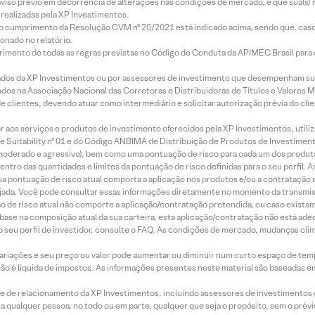
aviso prévio em decorrência de alterações nas condições de mercado, e que sua(s)
realizadas pela XP Investimentos.
lo cumprimento da Resolução CVM nº 20/2021 está indicado acima, sendo que, caso 
onado no relatório.
imento de todas as regras previstas no Código de Conduta da APIMEC Brasil para o 
ados da XP Investimentos ou por assessores de investimento que desempenham sua
os na Associação Nacional das Corretoras e Distribuidoras de Títulos e Valores 
de clientes, devendo atuar como intermediário e solicitar autorização prévia do cl
idor aos serviços e produtos de investimento oferecidos pela XP Investimentos, uti
 Suitability nº 01 e do Código ANBIMA de Distribuição de Produtos de Investimen
r, moderado e agressivo), bem como uma pontuação de risco para cada um dos produ
ntro das quantidades e limites da pontuação de risco definidas para o seu perfil. A
 sua pontuação de risco atual comporta a aplicação nos produtos e/ou a contratação
jada. Você pode consultar essas informações diretamente no momento da transmissã
ação de risco atual não comporte a aplicação/contratação pretendida, ou caso exista
m base na composição atual da sua carteira, esta aplicação/contratação não está ad
 seu perfil de investidor, consulte o FAQ. As condições de mercado, mudanças cl
 variações e seu preço ou valor pode aumentar ou diminuir num curto espaço de t
 não é líquida de impostos. As informações presentes neste material são baseadas e
rede de relacionamento da XP Investimentos, incluindo assessores de investimentos
ara qualquer pessoa, no todo ou em parte, qualquer que seja o propósito, sem o pr