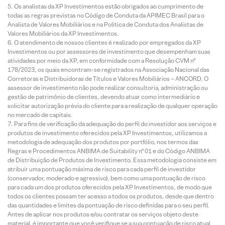
Os analistas da XP Investimentos estão obrigados ao cumprimento de
todas as regras previstas no Código de Conduta da APIMEC Brasil para o
Analista de Valores Mobiliários e na Política de Conduta dos Analistas de
Valores Mobiliários da XP Investimentos.
O atendimento de nossos clientes é realizado por empregados da XP
Investimentos ou por assessores de investimento que desempenham suas
atividades por meio da XP, em conformidade com a Resolução CVM nº
178/2023, os quais encontram-se registrados na Associação Nacional das
Corretoras e Distribuidoras de Títulos e Valores Mobiliários – ANCORD. O
assessor de investimento não pode realizar consultoria, administração ou
gestão de patrimônio de clientes, devendo atuar como intermediário e
solicitar autorização prévia do cliente para a realização de qualquer operação
no mercado de capitais.
Para fins de verificação da adequação do perfil do investidor aos serviços e
produtos de investimento oferecidos pela XP Investimentos, utilizamos a
metodologia de adequação dos produtos por portfólio, nos termos das
Regras e Procedimentos ANBIMA de Suitability nº 01 e do Código ANBIMA
de Distribuição de Produtos de Investimento. Essa metodologia consiste em
atribuir uma pontuação máxima de risco para cada perfil de investidor
(conservador, moderado e agressivo), bem como uma pontuação de risco
para cada um dos produtos oferecidos pela XP Investimentos, de modo que
todos os clientes possam ter acesso a todos os produtos, desde que dentro
das quantidades e limites da pontuação de risco definidas para o seu perfil.
Antes de aplicar nos produtos e/ou contratar os serviços objeto deste
material, é importante que você verifique se a sua pontuação de risco atual