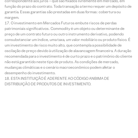
correspondente aos juros – que são fixados livremente em mercado, em
função do prazo do contrato. Toda transação a termo requer um depósito de
garantia. Essas garantias são prestadas em duas formas: cobertura ou
margem.
O investimento em Mercados Futuros embute riscos de perdas
patrimoniais significativos. Commodity é um objeto ou determinante de
preço de um contrato futuro ou outro instrumento derivativo, podendo
consubstanciar um índice, uma taxa, um valor mobiliário ou produto físico. É
um investimento de risco muito alto, que contempla a possibilidade de
oscilação de preço devido à utilização de alavancagem financeira. A duração
recomendada para o investimento é de curto prazo e o patrimônio do cliente
não está garantido neste tipo de produto. As condições de mercado,
mudanças climáticas e o cenário macroeconômico podem afetar o
desempenho do investimento.
ESTA INSTITUIÇÃO É ADERENTE AO CÓDIGO ANBIMA DE
DISTRIBUIÇÃO DE PRODUTOS DE INVESTIMENTO.