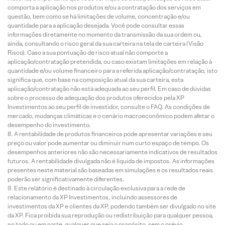
comporta a aplicação nos produtos e/ou a contratação dos serviços em
questão, bem como se há limitações de volume, concentração e/ou
quantidade para a aplicação desejada. Você pode consultar essas
informações diretamente no momento da transmissão da sua ordem ou,
ainda, consultando o risco geral da sua carteira na tela de carteira (Visão
Risco). Caso a sua pontuação de risco atual não comporte a
aplicação/contratação pretendida, ou caso existam limitações em relação à
quantidade e/ou volume financeiro para a referida aplicação/contratação, isto
significa que, com base na composição atual da sua carteira, esta
aplicação/contratação não está adequada ao seu perfil. Em caso de dúvidas
sobre o processo de adequação dos produtos oferecidos pela XP
Investimentos ao seu perfil de investidor, consulte o FAQ. As condições de
mercado, mudanças climáticas e o cenário macroeconômico podem afetar o
desempenho do investimento.
A rentabilidade de produtos financeiros pode apresentar variações e seu
preço ou valor pode aumentar ou diminuir num curto espaço de tempo. Os
desempenhos anteriores não são necessariamente indicativos de resultados
futuros. A rentabilidade divulgada não é líquida de impostos. As informações
presentes neste material são baseadas em simulações e os resultados reais
poderão ser significativamente diferentes.
Este relatório é destinado à circulação exclusiva para a rede de
relacionamento da XP Investimentos, incluindo assessores de
investimentos da XP e clientes da XP, podendo também ser divulgado no site
da XP. Fica proibida sua reprodução ou redistribuição para qualquer pessoa,
no todo ou em parte, qualquer que seja o propósito, sem o prévio