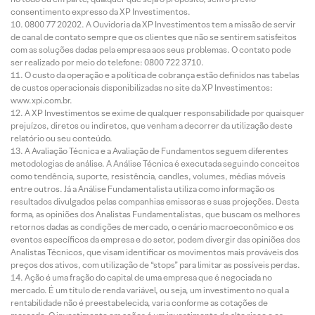
consentimento expresso da XP Investimentos.
0800 77 20202. A Ouvidoria da XP Investimentos tem a missão de servir
de canal de contato sempre que os clientes que não se sentirem satisfeitos
com as soluções dadas pela empresa aos seus problemas. O contato pode
ser realizado por meio do telefone: 0800 722 3710.
O custo da operação e a política de cobrança estão definidos nas tabelas
de custos operacionais disponibilizadas no site da XP Investimentos:
www.xpi.com.br.
A XP Investimentos se exime de qualquer responsabilidade por quaisquer
prejuízos, diretos ou indiretos, que venham a decorrer da utilização deste
relatório ou seu conteúdo.
A Avaliação Técnica e a Avaliação de Fundamentos seguem diferentes
metodologias de análise. A Análise Técnica é executada seguindo conceitos
como tendência, suporte, resistência, candles, volumes, médias móveis
entre outros. Já a Análise Fundamentalista utiliza como informação os
resultados divulgados pelas companhias emissoras e suas projeções. Desta
forma, as opiniões dos Analistas Fundamentalistas, que buscam os melhores
retornos dadas as condições de mercado, o cenário macroeconômico e os
eventos específicos da empresa e do setor, podem divergir das opiniões dos
Analistas Técnicos, que visam identificar os movimentos mais prováveis dos
preços dos ativos, com utilização de “stops” para limitar as possíveis perdas.
Ação é uma fração do capital de uma empresa que é negociada no
mercado. É um título de renda variável, ou seja, um investimento no qual a
rentabilidade não é preestabelecida, varia conforme as cotações de