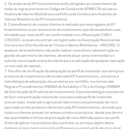
Os analistas da XP Investimentos estão obrigados ao cumprimento de
todas as regras previstas no Código de Conduta da APIMEC Brasil para o
Analista de Valores Mobiliários e na Política de Conduta dos Analistas de
Valores Mobiliários da XP Investimentos.
O atendimento de nossos clientes é realizado por empregados da XP
Investimentos ou por assessores de investimento que desempenham suas
atividades por meio da XP, em conformidade com a Resolução CVM nº
178/2023, os quais encontram-se registrados na Associação Nacional das
Corretoras e Distribuidoras de Títulos e Valores Mobiliários – ANCORD. O
assessor de investimento não pode realizar consultoria, administração ou
gestão de patrimônio de clientes, devendo atuar como intermediário e
solicitar autorização prévia do cliente para a realização de qualquer operação
no mercado de capitais.
Para fins de verificação da adequação do perfil do investidor aos serviços e
produtos de investimento oferecidos pela XP Investimentos, utilizamos a
metodologia de adequação dos produtos por portfólio, nos termos das
Regras e Procedimentos ANBIMA de Suitability nº 01 e do Código ANBIMA
de Distribuição de Produtos de Investimento. Essa metodologia consiste em
atribuir uma pontuação máxima de risco para cada perfil de investidor
(conservador, moderado e agressivo), bem como uma pontuação de risco
para cada um dos produtos oferecidos pela XP Investimentos, de modo que
todos os clientes possam ter acesso a todos os produtos, desde que dentro
das quantidades e limites da pontuação de risco definidas para o seu perfil.
Antes de aplicar nos produtos e/ou contratar os serviços objeto deste
material, é importante que você verifique se a sua pontuação de risco atual