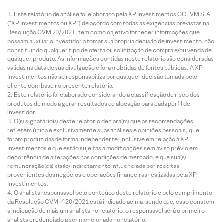
Este relatório de análise foi elaborado pela XP Investimentos CCTVM S.A.
(“XP Investimentos ou XP”) de acordo com todas as exigências previstas na
Resolução CVM 20/2021, tem como objetivo fornecer informações que
possam auxiliar o investidor a tomar sua própria decisão de investimento, não
constituindo qualquer tipo de oferta ou solicitação de compra e/ou venda de
qualquer produto. As informações contidas neste relatório são consideradas
válidas na data de sua divulgação e foram obtidas de fontes públicas. A XP
Investimentos não se responsabiliza por qualquer decisão tomada pelo
cliente com base no presente relatório.
Este relatório foi elaborado considerando a classificação de risco dos
produtos de modo a gerar resultados de alocação para cada perfil de
investidor.
O(s) signatário(s) deste relatório declara(m) que as recomendações
refletem única e exclusivamente suas análises e opiniões pessoais, que
foram produzidas de forma independente, inclusive em relação à XP
Investimentos e que estão sujeitas a modificações sem aviso prévio em
decorrência de alterações nas condições de mercado, e que sua(s)
remuneração(es) é(são) indiretamente influenciada por receitas
provenientes dos negócios e operações financeiras realizadas pela XP
Investimentos.
O analista responsável pelo conteúdo deste relatório e pelo cumprimento
da Resolução CVM nº 20/2021 está indicado acima, sendo que, caso constem
a indicação de mais um analista no relatório, o responsável será o primeiro
analista credenciado a ser mencionado no relatório.