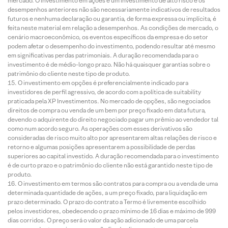
mercado. O investimento em ações é um investimento de alto risco e os
desempenhos anteriores não são necessariamente indicativos de resultados
futuros e nenhuma declaração ou garantia, de forma expressa ou implícita, é
feita neste material em relação a desempenhos. As condições de mercado, o
cenário macroeconômico, os eventos específicos da empresa e do setor
podem afetar o desempenho do investimento, podendo resultar até mesmo
em significativas perdas patrimoniais. A duração recomendada para o
investimento é de médio-longo prazo. Não há quaisquer garantias sobre o
patrimônio do cliente neste tipo de produto.
O investimento em opções é preferencialmente indicado para
investidores de perfil agressivo, de acordo com a política de suitability
praticada pela XP Investimentos. No mercado de opções, são negociados
direitos de compra ou venda de um bem por preço fixado em data futura,
devendo o adquirente do direito negociado pagar um prêmio ao vendedor tal
como num acordo seguro. As operações com esses derivativos são
consideradas de risco muito alto por apresentarem altas relações de risco e
retorno e algumas posições apresentarem a possibilidade de perdas
superiores ao capital investido. A duração recomendada para o investimento
é de curto prazo e o patrimônio do cliente não está garantido neste tipo de
produto.
O investimento em termos são contratos para compra ou a venda de uma
determinada quantidade de ações, a um preço fixado, para liquidação em
prazo determinado. O prazo do contrato a Termo é livremente escolhido
pelos investidores, obedecendo o prazo mínimo de 16 dias e máximo de 999
dias corridos. O preço será o valor da ação adicionado de uma parcela