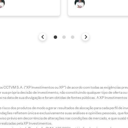
entos CCTVM S.A. (“XP Investimentos ou XP”) de acordo com todas as exigências p
r sua própria decisão de investimento, não constituindo qualquer tipo de oferta ou
s na data de sua divulgação e foram obtidas de fontes públicas. A XP Investimentos
e risco dos produtos de modo a gerar resultados de alocação para cada perfil de inv
mendações refletem única e exclusivamente suas análises e opiniões pessoais, que 
aviso prévio em decorrência de alterações nas condições de mercado, e que sua(s)
realizadas pela XP Investimentos.