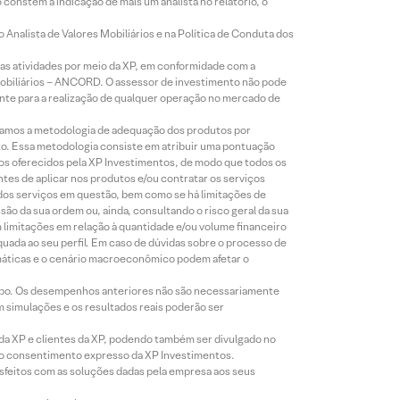
constem a indicação de mais um analista no relatório, o
Analista de Valores Mobiliários e na Política de Conduta dos
s atividades por meio da XP, em conformidade com a
Mobiliários – ANCORD. O assessor de investimento não pode
iente para a realização de qualquer operação no mercado de
lizamos a metodologia de adequação dos produtos por
to. Essa metodologia consiste em atribuir uma pontuação
tos oferecidos pela XP Investimentos, de modo que todos os
ntes de aplicar nos produtos e/ou contratar os serviços
 dos serviços em questão, bem como se há limitações de
o da sua ordem ou, ainda, consultando o risco geral da sua
m limitações em relação à quantidade e/ou volume financeiro
equada ao seu perfil. Em caso de dúvidas sobre o processo de
imáticas e o cenário macroeconômico podem afetar o
empo. Os desempenhos anteriores não são necessariamente
m simulações e os resultados reais poderão ser
 da XP e clientes da XP, podendo também ser divulgado no
évio consentimento expresso da XP Investimentos.
isfeitos com as soluções dadas pela empresa aos seus