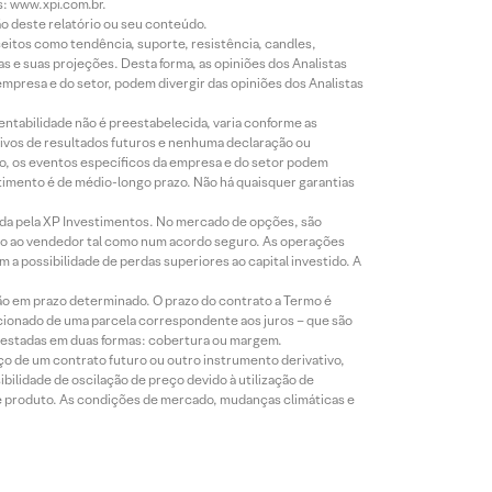
s: www.xpi.com.br.
ão deste relatório ou seu conteúdo.
eitos como tendência, suporte, resistência, candles,
s e suas projeções. Desta forma, as opiniões dos Analistas
presa e do setor, podem divergir das opiniões dos Analistas
entabilidade não é preestabelecida, varia conforme as
ivos de resultados futuros e nenhuma declaração ou
co, os eventos específicos da empresa e do setor podem
timento é de médio-longo prazo. Não há quaisquer garantias
icada pela XP Investimentos. No mercado de opções, são
mio ao vendedor tal como num acordo seguro. As operações
a possibilidade de perdas superiores ao capital investido. A
ão em prazo determinado. O prazo do contrato a Termo é
icionado de uma parcela correspondente aos juros – que são
prestadas em duas formas: cobertura ou margem.
o de um contrato futuro ou outro instrumento derivativo,
bilidade de oscilação de preço devido à utilização de
de produto. As condições de mercado, mudanças climáticas e