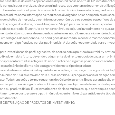
dos nas tabelas de custos operacionais disponibilizadas no site da XP Investimento
 por quaisquer prejuízos, diretos ou indiretos, que venham a decorrer da utilizaç
 diferentes metodologias de análise. A Análise Técnica é executada seguindo conc
alista utiliza como informação os resultados divulgados pelas companhias emissora
 condições de mercado, o cenário macroeconômico e os eventos específicos da em
dos preços dos ativos, com utilização de “stops” para limitar as possíveis perdas.
ada no mercado. É um título de renda variável, ou seja, um investimento no qual a r
mento de alto risco e os desempenhos anteriores não são necessariamente indicat
terial em relação a desempenhos. As condições de mercado, o cenário macroeconômi
mesmo em significativas perdas patrimoniais. A duração recomendada para o inves
ra investidores de perfil agressivo, de acordo com a política de suitability prat
 fixado em data futura, devendo o adquirente do direito negociado pagar um prê
or apresentarem altas relações de risco e retorno e algumas posições apresentarem 
o patrimônio do cliente não está garantido neste tipo de produto.
 venda de uma determinada quantidade de ações, a um preço fixado, para liquidaç
 mínimo de 16 dias e máximo de 999 dias corridos. O preço será o valor da ação ad
ato. Toda transação a termo requer um depósito de garantia. Essas garantias são 
rdas patrimoniais significativos. Commodity é um objeto ou determinante de preç
rio ou produto físico. É um investimento de risco muito alto, que contempla a possi
imento é de curto prazo e o patrimônio do cliente não está garantido neste tipo 
nvestimento.
DE DISTRIBUIÇÃO DE PRODUTOS DE INVESTIMENTO.