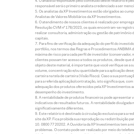
O analista responsável pelo conteúdo deste relatório e pe
responsável será o primeiro analista credenciado a ser menci
Os analistas da XP Investimentos estão obrigados ao cumpr
Analistas de Valores Mobiliários da XP Investimentos.
O atendimento de nossos clientes é realizado por empreg
Resolução CVM nº 178/2023, os quais encontram-se registrad
realizar consultoria, administração ou gestão de patrimônio 
capitais.
Para fins de verificação da adequação do perfil do invest
portfólio, nos termos das Regras e Procedimentos ANBIMA de
máxima de risco para cada perfil de investidor (conservado
clientes possam ter acesso a todos os produtos, desde que de
objeto deste material, é importante que você verifique se a
volume, concentração e/ou quantidade para a aplicação dese
carteira na tela de carteira (Visão Risco). Caso a sua pontu
para a referida aplicação/contratação, isto significa que, co
adequação dos produtos oferecidos pela XP Investimentos ao
desempenho do investimento.
A rentabilidade de produtos financeiros pode apresentar
indicativos de resultados futuros. A rentabilidade divulgada
significativamente diferentes.
Este relatório é destinado à circulação exclusiva para a 
site da XP. Fica proibida sua reprodução ou redistribuição p
0800 77 20202. A Ouvidoria da XP Investimentos tem a mi
problemas. O contato pode ser realizado por meio do telefon