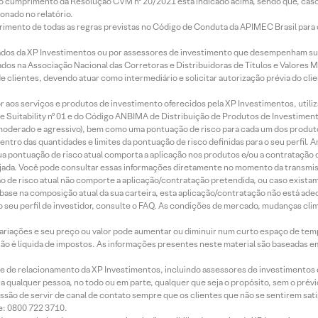
lo cumprimento da Resolução CVM nº 20/2021 está indicado acima, sendo que, caso 
onado no relatório.
imento de todas as regras previstas no Código de Conduta da APIMEC Brasil para o 
ados da XP Investimentos ou por assessores de investimento que desempenham sua
os na Associação Nacional das Corretoras e Distribuidoras de Títulos e Valores 
de clientes, devendo atuar como intermediário e solicitar autorização prévia do cl
idor aos serviços e produtos de investimento oferecidos pela XP Investimentos, uti
 Suitability nº 01 e do Código ANBIMA de Distribuição de Produtos de Investimen
r, moderado e agressivo), bem como uma pontuação de risco para cada um dos produ
ntro das quantidades e limites da pontuação de risco definidas para o seu perfil. A
 sua pontuação de risco atual comporta a aplicação nos produtos e/ou a contratação
jada. Você pode consultar essas informações diretamente no momento da transmissã
ação de risco atual não comporte a aplicação/contratação pretendida, ou caso exista
m base na composição atual da sua carteira, esta aplicação/contratação não está ad
 seu perfil de investidor, consulte o FAQ. As condições de mercado, mudanças cl
 variações e seu preço ou valor pode aumentar ou diminuir num curto espaço de t
 não é líquida de impostos. As informações presentes neste material são baseadas e
rede de relacionamento da XP Investimentos, incluindo assessores de investimentos
ara qualquer pessoa, no todo ou em parte, qualquer que seja o propósito, sem o pr
ssão de servir de canal de contato sempre que os clientes que não se sentirem sat
e: 0800 722 3710.