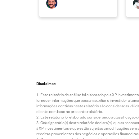
Disclaimer:
Este relatório de análise foi elaborado pela XP Investim
fornecer informações que possam auxiliar o investidor a toma
informações contidas neste relatório são consideradas válida
cliente com base no presente relatório.
Este relatório foi elaborado considerando a classificação d
O(s) signatário(s) deste relatório declara(m) que as reco
à XP Investimentos e que estão sujeitas a modificações sem 
receitas provenientes dos negócios e operações financeiras 