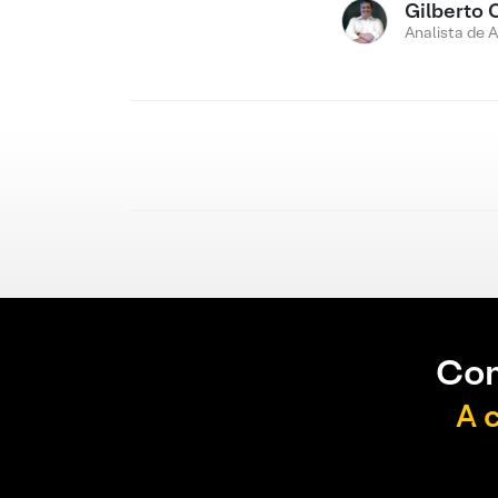
Gilberto 
Analista de 
Con
A 