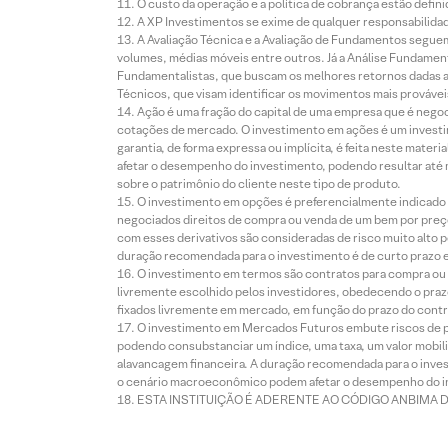
O custo da operação e a política de cobrança estão defini
A XP Investimentos se exime de qualquer responsabilidade
A Avaliação Técnica e a Avaliação de Fundamentos seguem
volumes, médias móveis entre outros. Já a Análise Fundament
Fundamentalistas, que buscam os melhores retornos dadas as
Técnicos, que visam identificar os movimentos mais prováveis 
Ação é uma fração do capital de uma empresa que é negoci
cotações de mercado. O investimento em ações é um investi
garantia, de forma expressa ou implícita, é feita neste ma
afetar o desempenho do investimento, podendo resultar até 
sobre o patrimônio do cliente neste tipo de produto.
O investimento em opções é preferencialmente indicado pa
negociados direitos de compra ou venda de um bem por preço
com esses derivativos são consideradas de risco muito alto p
duração recomendada para o investimento é de curto prazo e 
O investimento em termos são contratos para compra ou a
livremente escolhido pelos investidores, obedecendo o prazo
fixados livremente em mercado, em função do prazo do contr
O investimento em Mercados Futuros embute riscos de pe
podendo consubstanciar um índice, uma taxa, um valor mobiliá
alavancagem financeira. A duração recomendada para o invest
o cenário macroeconômico podem afetar o desempenho do i
ESTA INSTITUIÇÃO É ADERENTE AO CÓDIGO ANBIMA 