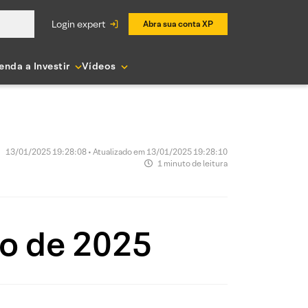
login expert
Abra sua conta XP
enda a Investir
Vídeos
13/01/2025 19:28:08 • Atualizado em 13/01/2025 19:28:10
1 minuto de leitura
ro de 2025