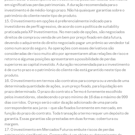
em significativas perdas patrimoniais. A duração recomendada para o
investimento é de médio-longo prazo. Não há quaisquer garantias sobre o
patrimônio do cliente neste tipo de produto.
O investimento em opções é preferencialmente indicado para
investidores de perfil agressivo, de acordo com a política de suitability
praticada pela XP Investimentos. No mercado de opções, são negociados
direitos de compra ou venda de um bem por preço fixado em data futura,
devendo o adquirente do direito negociado pagar um prêmio ao vendedor tal
como num acordo seguro. As operações com esses derivativos são
consideradas de risco muito alto por apresentarem altas relações de risco e
retorno e algumas posições apresentarem a possibilidade de perdas
superiores ao capital investido. A duração recomendada para o investimento
é de curto prazo e o patrimônio do cliente não está garantido neste tipo de
produto.
O investimento em termos são contratos para compra ou a venda de uma
determinada quantidade de ações, a um preço fixado, para liquidação em
prazo determinado. O prazo do contrato a Termo é livremente escolhido
pelos investidores, obedecendo o prazo mínimo de 16 dias e máximo de 999
dias corridos. O preço será o valor da ação adicionado de uma parcela
correspondente aos juros – que são fixados livremente em mercado, em
função do prazo do contrato. Toda transação a termo requer um depósito de
garantia. Essas garantias são prestadas em duas formas: cobertura ou
margem.
O investimento em Mercados Futuros embute riscos de perdas
patrimoniais significativos. Commodity é um objeto ou determinante de