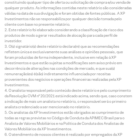
constituindo qualquer tipo de oferta ou solicitação de compra e/ou venda de
qualquer produto. As informações contidas neste relatório são consideradas
válidas na data de sua divulgação e foram obtidas de fontes públicas. A XP
Investimentos não se responsabiliza por qualquer decisão tomada pelo
cliente com base no presente relatório.
Este relatório foi elaborado considerando a classificação de risco dos
produtos de modo a gerar resultados de alocação para cada perfil de
investidor.
O(s) signatário(s) deste relatório declara(m) que as recomendações
refletem única e exclusivamente suas análises e opiniões pessoais, que
foram produzidas de forma independente, inclusive em relação à XP
Investimentos e que estão sujeitas a modificações sem aviso prévio em
decorrência de alterações nas condições de mercado, e que sua(s)
remuneração(es) é(são) indiretamente influenciada por receitas
provenientes dos negócios e operações financeiras realizadas pela XP
Investimentos.
O analista responsável pelo conteúdo deste relatório e pelo cumprimento
da Resolução CVM nº 20/2021 está indicado acima, sendo que, caso constem
a indicação de mais um analista no relatório, o responsável será o primeiro
analista credenciado a ser mencionado no relatório.
Os analistas da XP Investimentos estão obrigados ao cumprimento de
todas as regras previstas no Código de Conduta da APIMEC Brasil para o
Analista de Valores Mobiliários e na Política de Conduta dos Analistas de
Valores Mobiliários da XP Investimentos.
O atendimento de nossos clientes é realizado por empregados da XP