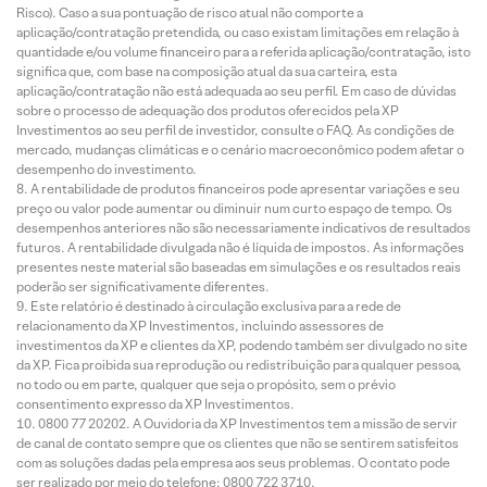
Risco). Caso a sua pontuação de risco atual não comporte a
aplicação/contratação pretendida, ou caso existam limitações em relação à
quantidade e/ou volume financeiro para a referida aplicação/contratação, isto
significa que, com base na composição atual da sua carteira, esta
aplicação/contratação não está adequada ao seu perfil. Em caso de dúvidas
sobre o processo de adequação dos produtos oferecidos pela XP
Investimentos ao seu perfil de investidor, consulte o FAQ. As condições de
mercado, mudanças climáticas e o cenário macroeconômico podem afetar o
desempenho do investimento.
A rentabilidade de produtos financeiros pode apresentar variações e seu
preço ou valor pode aumentar ou diminuir num curto espaço de tempo. Os
desempenhos anteriores não são necessariamente indicativos de resultados
futuros. A rentabilidade divulgada não é líquida de impostos. As informações
presentes neste material são baseadas em simulações e os resultados reais
poderão ser significativamente diferentes.
Este relatório é destinado à circulação exclusiva para a rede de
relacionamento da XP Investimentos, incluindo assessores de
investimentos da XP e clientes da XP, podendo também ser divulgado no site
da XP. Fica proibida sua reprodução ou redistribuição para qualquer pessoa,
no todo ou em parte, qualquer que seja o propósito, sem o prévio
consentimento expresso da XP Investimentos.
0800 77 20202. A Ouvidoria da XP Investimentos tem a missão de servir
de canal de contato sempre que os clientes que não se sentirem satisfeitos
com as soluções dadas pela empresa aos seus problemas. O contato pode
ser realizado por meio do telefone: 0800 722 3710.