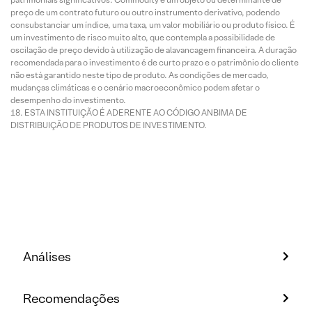
preço de um contrato futuro ou outro instrumento derivativo, podendo
consubstanciar um índice, uma taxa, um valor mobiliário ou produto físico. É
um investimento de risco muito alto, que contempla a possibilidade de
oscilação de preço devido à utilização de alavancagem financeira. A duração
recomendada para o investimento é de curto prazo e o patrimônio do cliente
não está garantido neste tipo de produto. As condições de mercado,
mudanças climáticas e o cenário macroeconômico podem afetar o
desempenho do investimento.
ESTA INSTITUIÇÃO É ADERENTE AO CÓDIGO ANBIMA DE
DISTRIBUIÇÃO DE PRODUTOS DE INVESTIMENTO.
Análises
Recomendações