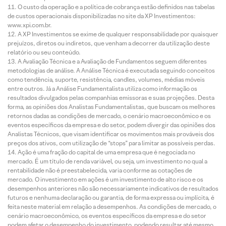
O custo da operação e a política de cobrança estão definidos nas tabelas
de custos operacionais disponibilizadas no site da XP Investimentos:
www.xpi.com.br.
A XP Investimentos se exime de qualquer responsabilidade por quaisquer
prejuízos, diretos ou indiretos, que venham a decorrer da utilização deste
relatório ou seu conteúdo.
A Avaliação Técnica e a Avaliação de Fundamentos seguem diferentes
metodologias de análise. A Análise Técnica é executada seguindo conceitos
como tendência, suporte, resistência, candles, volumes, médias móveis
entre outros. Já a Análise Fundamentalista utiliza como informação os
resultados divulgados pelas companhias emissoras e suas projeções. Desta
forma, as opiniões dos Analistas Fundamentalistas, que buscam os melhores
retornos dadas as condições de mercado, o cenário macroeconômico e os
eventos específicos da empresa e do setor, podem divergir das opiniões dos
Analistas Técnicos, que visam identificar os movimentos mais prováveis dos
preços dos ativos, com utilização de “stops” para limitar as possíveis perdas.
Ação é uma fração do capital de uma empresa que é negociada no
mercado. É um título de renda variável, ou seja, um investimento no qual a
rentabilidade não é preestabelecida, varia conforme as cotações de
mercado. O investimento em ações é um investimento de alto risco e os
desempenhos anteriores não são necessariamente indicativos de resultados
futuros e nenhuma declaração ou garantia, de forma expressa ou implícita, é
feita neste material em relação a desempenhos. As condições de mercado, o
cenário macroeconômico, os eventos específicos da empresa e do setor
podem afetar o desempenho do investimento, podendo resultar até mesmo