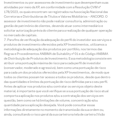
Investimentos ou por assessores de investimento que desempenham suas
atividades por meio da XP, em conformidade com a Resolução CVM nº
178/2023, os quais encontram-se registrados na Associação Nacional das
Corretoras e Distribuidoras de Títulos e Valores Mobiliários – ANCORD. O
assessor de investimento não pode realizar consultoria, administração ou
gestão de patrimônio de clientes, devendo atuar como intermediário e
solicitar autorização prévia do cliente para a realização de qualquer operação
no mercado de capitais.
Para fins de verificação da adequação do perfil do investidor aos serviços e
produtos de investimento oferecidos pela XP Investimentos, utilizamos a
metodologia de adequação dos produtos por portfólio, nos termos das
Regras e Procedimentos ANBIMA de Suitability nº 01 e do Código ANBIMA
de Distribuição de Produtos de Investimento. Essa metodologia consiste em
atribuir uma pontuação máxima de risco para cada perfil de investidor
(conservador, moderado e agressivo), bem como uma pontuação de risco
para cada um dos produtos oferecidos pela XP Investimentos, de modo que
todos os clientes possam ter acesso a todos os produtos, desde que dentro
das quantidades e limites da pontuação de risco definidas para o seu perfil.
Antes de aplicar nos produtos e/ou contratar os serviços objeto deste
material, é importante que você verifique se a sua pontuação de risco atual
comporta a aplicação nos produtos e/ou a contratação dos serviços em
questão, bem como se há limitações de volume, concentração e/ou
quantidade para a aplicação desejada. Você pode consultar essas
informações diretamente no momento da transmissão da sua ordem ou,
ainda, consultando o risco geral da sua carteira na tela de carteira (Visão