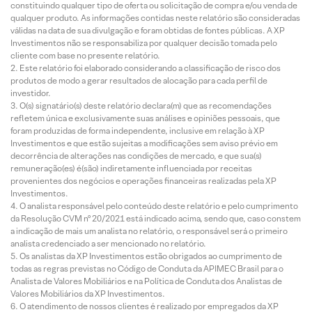
constituindo qualquer tipo de oferta ou solicitação de compra e/ou venda de
qualquer produto. As informações contidas neste relatório são consideradas
válidas na data de sua divulgação e foram obtidas de fontes públicas. A XP
Investimentos não se responsabiliza por qualquer decisão tomada pelo
cliente com base no presente relatório.
Este relatório foi elaborado considerando a classificação de risco dos
produtos de modo a gerar resultados de alocação para cada perfil de
investidor.
O(s) signatário(s) deste relatório declara(m) que as recomendações
refletem única e exclusivamente suas análises e opiniões pessoais, que
foram produzidas de forma independente, inclusive em relação à XP
Investimentos e que estão sujeitas a modificações sem aviso prévio em
decorrência de alterações nas condições de mercado, e que sua(s)
remuneração(es) é(são) indiretamente influenciada por receitas
provenientes dos negócios e operações financeiras realizadas pela XP
Investimentos.
O analista responsável pelo conteúdo deste relatório e pelo cumprimento
da Resolução CVM nº 20/2021 está indicado acima, sendo que, caso constem
a indicação de mais um analista no relatório, o responsável será o primeiro
analista credenciado a ser mencionado no relatório.
Os analistas da XP Investimentos estão obrigados ao cumprimento de
todas as regras previstas no Código de Conduta da APIMEC Brasil para o
Analista de Valores Mobiliários e na Política de Conduta dos Analistas de
Valores Mobiliários da XP Investimentos.
O atendimento de nossos clientes é realizado por empregados da XP