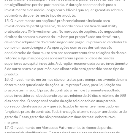
em significativas perdas patrimoniais. A duração recomendada para o
investimento é de médio-longo prazo. Não há quaisquer garantias sobre o
patrimônio do cliente neste tipo de produto.
O investimento em opções é preferencialmente indicado para
investidores de perfil agressivo, de acordo com a política de suitability
praticada pela XP Investimentos. No mercado de opções, são negociados
direitos de compra ou venda de um bem por preço fixado em data futura,
devendo o adquirente do direito negociado pagar um prêmio ao vendedor tal
como num acordo seguro. As operações com esses derivativos são
consideradas de risco muito alto por apresentarem altas relações de risco e
retorno e algumas posições apresentarem a possibilidade de perdas
superiores ao capital investido. A duração recomendada para o investimento
é de curto prazo e o patrimônio do cliente não está garantido neste tipo de
produto.
O investimento em termos são contratos para compra ou a venda de uma
determinada quantidade de ações, a um preço fixado, para liquidação em
prazo determinado. O prazo do contrato a Termo é livremente escolhido
pelos investidores, obedecendo o prazo mínimo de 16 dias e máximo de 999
dias corridos. O preço será o valor da ação adicionado de uma parcela
correspondente aos juros – que são fixados livremente em mercado, em
função do prazo do contrato. Toda transação a termo requer um depósito de
garantia. Essas garantias são prestadas em duas formas: cobertura ou
margem.
O investimento em Mercados Futuros embute riscos de perdas
patrimoniais significativos. Commodity é um objeto ou determinante de