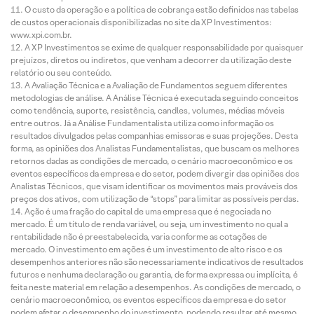
O custo da operação e a política de cobrança estão definidos nas tabelas
de custos operacionais disponibilizadas no site da XP Investimentos:
www.xpi.com.br.
A XP Investimentos se exime de qualquer responsabilidade por quaisquer
prejuízos, diretos ou indiretos, que venham a decorrer da utilização deste
relatório ou seu conteúdo.
A Avaliação Técnica e a Avaliação de Fundamentos seguem diferentes
metodologias de análise. A Análise Técnica é executada seguindo conceitos
como tendência, suporte, resistência, candles, volumes, médias móveis
entre outros. Já a Análise Fundamentalista utiliza como informação os
resultados divulgados pelas companhias emissoras e suas projeções. Desta
forma, as opiniões dos Analistas Fundamentalistas, que buscam os melhores
retornos dadas as condições de mercado, o cenário macroeconômico e os
eventos específicos da empresa e do setor, podem divergir das opiniões dos
Analistas Técnicos, que visam identificar os movimentos mais prováveis dos
preços dos ativos, com utilização de “stops” para limitar as possíveis perdas.
Ação é uma fração do capital de uma empresa que é negociada no
mercado. É um título de renda variável, ou seja, um investimento no qual a
rentabilidade não é preestabelecida, varia conforme as cotações de
mercado. O investimento em ações é um investimento de alto risco e os
desempenhos anteriores não são necessariamente indicativos de resultados
futuros e nenhuma declaração ou garantia, de forma expressa ou implícita, é
feita neste material em relação a desempenhos. As condições de mercado, o
cenário macroeconômico, os eventos específicos da empresa e do setor
podem afetar o desempenho do investimento, podendo resultar até mesmo