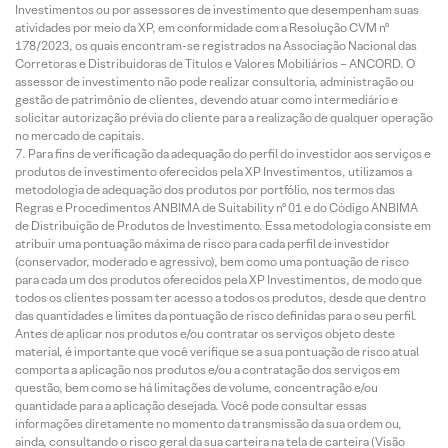
Investimentos ou por assessores de investimento que desempenham suas
atividades por meio da XP, em conformidade com a Resolução CVM nº
178/2023, os quais encontram-se registrados na Associação Nacional das
Corretoras e Distribuidoras de Títulos e Valores Mobiliários – ANCORD. O
assessor de investimento não pode realizar consultoria, administração ou
gestão de patrimônio de clientes, devendo atuar como intermediário e
solicitar autorização prévia do cliente para a realização de qualquer operação
no mercado de capitais.
Para fins de verificação da adequação do perfil do investidor aos serviços e
produtos de investimento oferecidos pela XP Investimentos, utilizamos a
metodologia de adequação dos produtos por portfólio, nos termos das
Regras e Procedimentos ANBIMA de Suitability nº 01 e do Código ANBIMA
de Distribuição de Produtos de Investimento. Essa metodologia consiste em
atribuir uma pontuação máxima de risco para cada perfil de investidor
(conservador, moderado e agressivo), bem como uma pontuação de risco
para cada um dos produtos oferecidos pela XP Investimentos, de modo que
todos os clientes possam ter acesso a todos os produtos, desde que dentro
das quantidades e limites da pontuação de risco definidas para o seu perfil.
Antes de aplicar nos produtos e/ou contratar os serviços objeto deste
material, é importante que você verifique se a sua pontuação de risco atual
comporta a aplicação nos produtos e/ou a contratação dos serviços em
questão, bem como se há limitações de volume, concentração e/ou
quantidade para a aplicação desejada. Você pode consultar essas
informações diretamente no momento da transmissão da sua ordem ou,
ainda, consultando o risco geral da sua carteira na tela de carteira (Visão