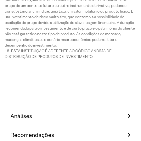
preço de um contrato futuro ou outro instrumento derivativo, podendo
consubstanciar um índice, uma taxa, um valor mobiliário ou produto físico. É
um investimento de risco muito alto, que contempla a possibilidade de
oscilação de preço devido à utilização de alavancagem financeira. A duração
recomendada para o investimento é de curto prazo e o patrimônio do cliente
não está garantido neste tipo de produto. As condições de mercado,
mudanças climáticas e o cenário macroeconômico podem afetar o
desempenho do investimento.
ESTA INSTITUIÇÃO É ADERENTE AO CÓDIGO ANBIMA DE
DISTRIBUIÇÃO DE PRODUTOS DE INVESTIMENTO.
Análises
Recomendações