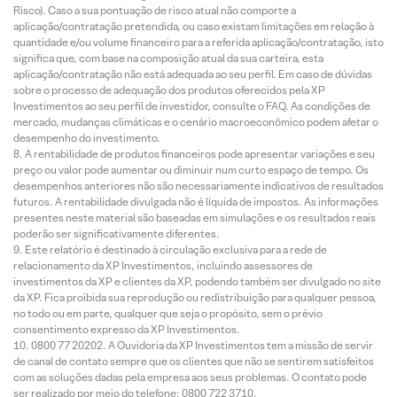
Risco). Caso a sua pontuação de risco atual não comporte a
aplicação/contratação pretendida, ou caso existam limitações em relação à
quantidade e/ou volume financeiro para a referida aplicação/contratação, isto
significa que, com base na composição atual da sua carteira, esta
aplicação/contratação não está adequada ao seu perfil. Em caso de dúvidas
sobre o processo de adequação dos produtos oferecidos pela XP
Investimentos ao seu perfil de investidor, consulte o FAQ. As condições de
mercado, mudanças climáticas e o cenário macroeconômico podem afetar o
desempenho do investimento.
A rentabilidade de produtos financeiros pode apresentar variações e seu
preço ou valor pode aumentar ou diminuir num curto espaço de tempo. Os
desempenhos anteriores não são necessariamente indicativos de resultados
futuros. A rentabilidade divulgada não é líquida de impostos. As informações
presentes neste material são baseadas em simulações e os resultados reais
poderão ser significativamente diferentes.
Este relatório é destinado à circulação exclusiva para a rede de
relacionamento da XP Investimentos, incluindo assessores de
investimentos da XP e clientes da XP, podendo também ser divulgado no site
da XP. Fica proibida sua reprodução ou redistribuição para qualquer pessoa,
no todo ou em parte, qualquer que seja o propósito, sem o prévio
consentimento expresso da XP Investimentos.
0800 77 20202. A Ouvidoria da XP Investimentos tem a missão de servir
de canal de contato sempre que os clientes que não se sentirem satisfeitos
com as soluções dadas pela empresa aos seus problemas. O contato pode
ser realizado por meio do telefone: 0800 722 3710.