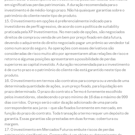
em significativas perdas patrimoniais. A duração recomendada para o
investimento é de médio-longo prazo. Não há quaisquer garantias sobre o
patrimônio do cliente neste tipo de produto.
O investimento em opções é preferencialmente indicado para
investidores de perfil agressivo, de acordo com a política de suitability
praticada pela XP Investimentos. No mercado de opções, são negociados
direitos de compra ou venda de um bem por preço fixado em data futura,
devendo o adquirente do direito negociado pagar um prêmio ao vendedor tal
como num acordo seguro. As operações com esses derivativos são
consideradas de risco muito alto por apresentarem altas relações de risco e
retorno e algumas posições apresentarem a possibilidade de perdas
superiores ao capital investido. A duração recomendada para o investimento
é de curto prazo e o patrimônio do cliente não está garantido neste tipo de
produto.
O investimento em termos são contratos para compra ou a venda de uma
determinada quantidade de ações, a um preço fixado, para liquidação em
prazo determinado. O prazo do contrato a Termo é livremente escolhido
pelos investidores, obedecendo o prazo mínimo de 16 dias e máximo de 999
dias corridos. O preço será o valor da ação adicionado de uma parcela
correspondente aos juros – que são fixados livremente em mercado, em
função do prazo do contrato. Toda transação a termo requer um depósito de
garantia. Essas garantias são prestadas em duas formas: cobertura ou
margem.
O investimento em Mercados Futuros embute riscos de perdas
patrimoniais significativos. Commodity é um objeto ou determinante de