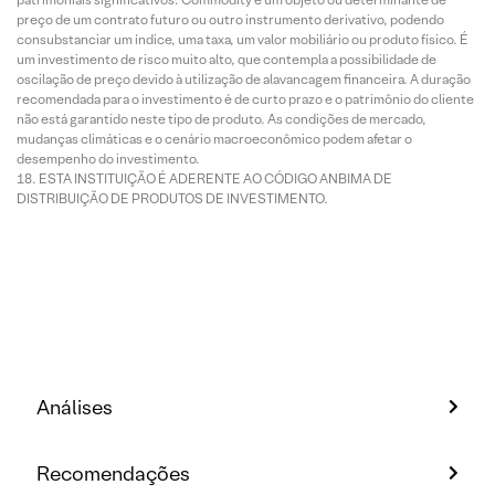
preço de um contrato futuro ou outro instrumento derivativo, podendo
consubstanciar um índice, uma taxa, um valor mobiliário ou produto físico. É
um investimento de risco muito alto, que contempla a possibilidade de
oscilação de preço devido à utilização de alavancagem financeira. A duração
recomendada para o investimento é de curto prazo e o patrimônio do cliente
não está garantido neste tipo de produto. As condições de mercado,
mudanças climáticas e o cenário macroeconômico podem afetar o
desempenho do investimento.
ESTA INSTITUIÇÃO É ADERENTE AO CÓDIGO ANBIMA DE
DISTRIBUIÇÃO DE PRODUTOS DE INVESTIMENTO.
Análises
Recomendações