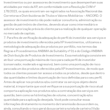
Investimentos ou por assessores de investimento que desempenham suas
atividades por meio da XP, em conformidade com a Resolução CVM nº
178/2023, os quais encontram-se registrados na Associação Nacional das
Corretoras e Distribuidoras de Títulos e Valores Mobiliários – ANCORD. O
assessor de investimento não pode realizar consultoria, administração ou
gestão de patrimônio de clientes, devendo atuar como intermediário e
solicitar autorização prévia do cliente para a realização de qualquer operação
no mercado de capitais.
Para fins de verificação da adequação do perfil do investidor aos serviços e
produtos de investimento oferecidos pela XP Investimentos, utilizamos a
metodologia de adequação dos produtos por portfólio, nos termos das
Regras e Procedimentos ANBIMA de Suitability nº 01 e do Código ANBIMA
de Distribuição de Produtos de Investimento. Essa metodologia consiste em
atribuir uma pontuação máxima de risco para cada perfil de investidor
(conservador, moderado e agressivo), bem como uma pontuação de risco
para cada um dos produtos oferecidos pela XP Investimentos, de modo que
todos os clientes possam ter acesso a todos os produtos, desde que dentro
das quantidades e limites da pontuação de risco definidas para o seu perfil.
Antes de aplicar nos produtos e/ou contratar os serviços objeto deste
material, é importante que você verifique se a sua pontuação de risco atual
comporta a aplicação nos produtos e/ou a contratação dos serviços em
questão, bem como se há limitações de volume, concentração e/ou
quantidade para a aplicação desejada. Você pode consultar essas
informações diretamente no momento da transmissão da sua ordem ou,
ainda, consultando o risco geral da sua carteira na tela de carteira (Visão