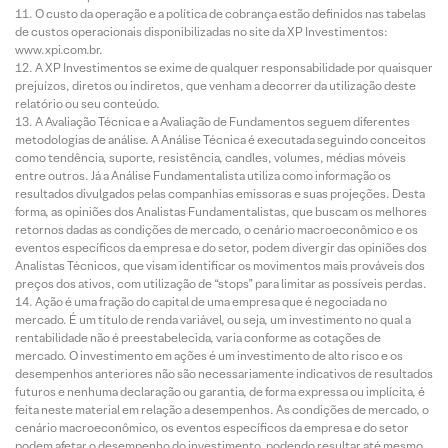
O custo da operação e a política de cobrança estão definidos nas tabelas
de custos operacionais disponibilizadas no site da XP Investimentos:
www.xpi.com.br.
A XP Investimentos se exime de qualquer responsabilidade por quaisquer
prejuízos, diretos ou indiretos, que venham a decorrer da utilização deste
relatório ou seu conteúdo.
A Avaliação Técnica e a Avaliação de Fundamentos seguem diferentes
metodologias de análise. A Análise Técnica é executada seguindo conceitos
como tendência, suporte, resistência, candles, volumes, médias móveis
entre outros. Já a Análise Fundamentalista utiliza como informação os
resultados divulgados pelas companhias emissoras e suas projeções. Desta
forma, as opiniões dos Analistas Fundamentalistas, que buscam os melhores
retornos dadas as condições de mercado, o cenário macroeconômico e os
eventos específicos da empresa e do setor, podem divergir das opiniões dos
Analistas Técnicos, que visam identificar os movimentos mais prováveis dos
preços dos ativos, com utilização de “stops” para limitar as possíveis perdas.
Ação é uma fração do capital de uma empresa que é negociada no
mercado. É um título de renda variável, ou seja, um investimento no qual a
rentabilidade não é preestabelecida, varia conforme as cotações de
mercado. O investimento em ações é um investimento de alto risco e os
desempenhos anteriores não são necessariamente indicativos de resultados
futuros e nenhuma declaração ou garantia, de forma expressa ou implícita, é
feita neste material em relação a desempenhos. As condições de mercado, o
cenário macroeconômico, os eventos específicos da empresa e do setor
podem afetar o desempenho do investimento, podendo resultar até mesmo