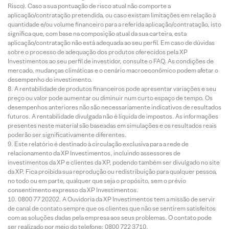
Risco). Caso a sua pontuação de risco atual não comporte a
aplicação/contratação pretendida, ou caso existam limitações em relação à
quantidade e/ou volume financeiro para a referida aplicação/contratação, isto
significa que, com base na composição atual da sua carteira, esta
aplicação/contratação não está adequada ao seu perfil. Em caso de dúvidas
sobre o processo de adequação dos produtos oferecidos pela XP
Investimentos ao seu perfil de investidor, consulte o FAQ. As condições de
mercado, mudanças climáticas e o cenário macroeconômico podem afetar o
desempenho do investimento.
A rentabilidade de produtos financeiros pode apresentar variações e seu
preço ou valor pode aumentar ou diminuir num curto espaço de tempo. Os
desempenhos anteriores não são necessariamente indicativos de resultados
futuros. A rentabilidade divulgada não é líquida de impostos. As informações
presentes neste material são baseadas em simulações e os resultados reais
poderão ser significativamente diferentes.
Este relatório é destinado à circulação exclusiva para a rede de
relacionamento da XP Investimentos, incluindo assessores de
investimentos da XP e clientes da XP, podendo também ser divulgado no site
da XP. Fica proibida sua reprodução ou redistribuição para qualquer pessoa,
no todo ou em parte, qualquer que seja o propósito, sem o prévio
consentimento expresso da XP Investimentos.
0800 77 20202. A Ouvidoria da XP Investimentos tem a missão de servir
de canal de contato sempre que os clientes que não se sentirem satisfeitos
com as soluções dadas pela empresa aos seus problemas. O contato pode
ser realizado por meio do telefone: 0800 722 3710.