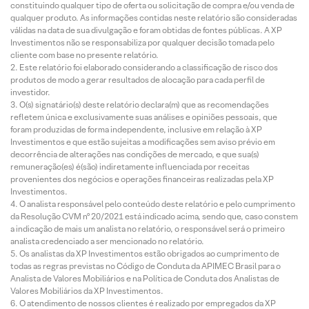
constituindo qualquer tipo de oferta ou solicitação de compra e/ou venda de
qualquer produto. As informações contidas neste relatório são consideradas
válidas na data de sua divulgação e foram obtidas de fontes públicas. A XP
Investimentos não se responsabiliza por qualquer decisão tomada pelo
cliente com base no presente relatório.
Este relatório foi elaborado considerando a classificação de risco dos
produtos de modo a gerar resultados de alocação para cada perfil de
investidor.
O(s) signatário(s) deste relatório declara(m) que as recomendações
refletem única e exclusivamente suas análises e opiniões pessoais, que
foram produzidas de forma independente, inclusive em relação à XP
Investimentos e que estão sujeitas a modificações sem aviso prévio em
decorrência de alterações nas condições de mercado, e que sua(s)
remuneração(es) é(são) indiretamente influenciada por receitas
provenientes dos negócios e operações financeiras realizadas pela XP
Investimentos.
O analista responsável pelo conteúdo deste relatório e pelo cumprimento
da Resolução CVM nº 20/2021 está indicado acima, sendo que, caso constem
a indicação de mais um analista no relatório, o responsável será o primeiro
analista credenciado a ser mencionado no relatório.
Os analistas da XP Investimentos estão obrigados ao cumprimento de
todas as regras previstas no Código de Conduta da APIMEC Brasil para o
Analista de Valores Mobiliários e na Política de Conduta dos Analistas de
Valores Mobiliários da XP Investimentos.
O atendimento de nossos clientes é realizado por empregados da XP