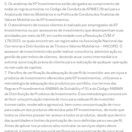
Os analistas da XP Investimentos estão obrigados ao cumprimento de
todas as regras previstas no Código de Conduta da APIMEC Brasil para o
Analista de Valores Mobiliários e na Política de Conduta dos Analistas de
Valores Mobiliários da XP Investimentos.
O atendimento de nossos clientes é realizado por empregados da XP
Investimentos ou por assessores de investimento que desempenham suas
atividades por meio da XP, em conformidade com a Resolução CVM nº
178/2023, os quais encontram-se registrados na Associação Nacional das
Corretoras e Distribuidoras de Títulos e Valores Mobiliários – ANCORD. O
assessor de investimento não pode realizar consultoria, administração ou
gestão de patrimônio de clientes, devendo atuar como intermediário e
solicitar autorização prévia do cliente para a realização de qualquer operação
no mercado de capitais.
Para fins de verificação da adequação do perfil do investidor aos serviços e
produtos de investimento oferecidos pela XP Investimentos, utilizamos a
metodologia de adequação dos produtos por portfólio, nos termos das
Regras e Procedimentos ANBIMA de Suitability nº 01 e do Código ANBIMA
de Distribuição de Produtos de Investimento. Essa metodologia consiste em
atribuir uma pontuação máxima de risco para cada perfil de investidor
(conservador, moderado e agressivo), bem como uma pontuação de risco
para cada um dos produtos oferecidos pela XP Investimentos, de modo que
todos os clientes possam ter acesso a todos os produtos, desde que dentro
das quantidades e limites da pontuação de risco definidas para o seu perfil.
Antes de aplicar nos produtos e/ou contratar os serviços objeto deste
material, é importante que você verifique se a sua pontuação de risco atual