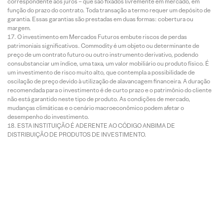
correspondente aos juros – que são fixados livremente em mercado, em
função do prazo do contrato. Toda transação a termo requer um depósito de
garantia. Essas garantias são prestadas em duas formas: cobertura ou
margem.
O investimento em Mercados Futuros embute riscos de perdas
patrimoniais significativos. Commodity é um objeto ou determinante de
preço de um contrato futuro ou outro instrumento derivativo, podendo
consubstanciar um índice, uma taxa, um valor mobiliário ou produto físico. É
um investimento de risco muito alto, que contempla a possibilidade de
oscilação de preço devido à utilização de alavancagem financeira. A duração
recomendada para o investimento é de curto prazo e o patrimônio do cliente
não está garantido neste tipo de produto. As condições de mercado,
mudanças climáticas e o cenário macroeconômico podem afetar o
desempenho do investimento.
ESTA INSTITUIÇÃO É ADERENTE AO CÓDIGO ANBIMA DE
DISTRIBUIÇÃO DE PRODUTOS DE INVESTIMENTO.