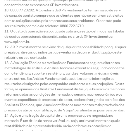
consentimento expresso da XP Investimentos.
0800 77 20202. A Ouvidoria da XP Investimentos tem a missão de servir
de canal de contato sempre que os clientes que não se sentirem satisfeitos
com as soluções dadas pela empresa aos seus problemas. O contato pode
ser realizado por meio do telefone: 0800 722 3710.
O custo da operação e a política de cobrança estão definidos nas tabelas
de custos operacionais disponibilizadas no site da XP Investimentos:
www.xpi.com.br.
A XP Investimentos se exime de qualquer responsabilidade por quaisquer
prejuízos, diretos ou indiretos, que venham a decorrer da utilização deste
relatório ou seu conteúdo.
A Avaliação Técnica e a Avaliação de Fundamentos seguem diferentes
metodologias de análise. A Análise Técnica é executada seguindo conceitos
como tendência, suporte, resistência, candles, volumes, médias móveis
entre outros. Já a Análise Fundamentalista utiliza como informação os
resultados divulgados pelas companhias emissoras e suas projeções. Desta
forma, as opiniões dos Analistas Fundamentalistas, que buscam os melhores
retornos dadas as condições de mercado, o cenário macroeconômico e os
eventos específicos da empresa e do setor, podem divergir das opiniões dos
Analistas Técnicos, que visam identificar os movimentos mais prováveis dos
preços dos ativos, com utilização de “stops” para limitar as possíveis perdas.
Ação é uma fração do capital de uma empresa que é negociada no
mercado. É um título de renda variável, ou seja, um investimento no qual a
rentabilidade não é preestabelecida, varia conforme as cotações de