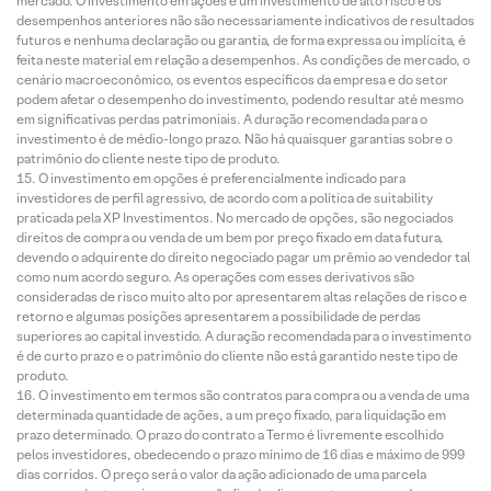
mercado. O investimento em ações é um investimento de alto risco e os
desempenhos anteriores não são necessariamente indicativos de resultados
futuros e nenhuma declaração ou garantia, de forma expressa ou implícita, é
feita neste material em relação a desempenhos. As condições de mercado, o
cenário macroeconômico, os eventos específicos da empresa e do setor
podem afetar o desempenho do investimento, podendo resultar até mesmo
em significativas perdas patrimoniais. A duração recomendada para o
investimento é de médio-longo prazo. Não há quaisquer garantias sobre o
patrimônio do cliente neste tipo de produto.
O investimento em opções é preferencialmente indicado para
investidores de perfil agressivo, de acordo com a política de suitability
praticada pela XP Investimentos. No mercado de opções, são negociados
direitos de compra ou venda de um bem por preço fixado em data futura,
devendo o adquirente do direito negociado pagar um prêmio ao vendedor tal
como num acordo seguro. As operações com esses derivativos são
consideradas de risco muito alto por apresentarem altas relações de risco e
retorno e algumas posições apresentarem a possibilidade de perdas
superiores ao capital investido. A duração recomendada para o investimento
é de curto prazo e o patrimônio do cliente não está garantido neste tipo de
produto.
O investimento em termos são contratos para compra ou a venda de uma
determinada quantidade de ações, a um preço fixado, para liquidação em
prazo determinado. O prazo do contrato a Termo é livremente escolhido
pelos investidores, obedecendo o prazo mínimo de 16 dias e máximo de 999
dias corridos. O preço será o valor da ação adicionado de uma parcela