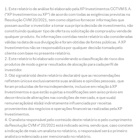
Este relatório de análise foi elaborado pela XP Investimentos CCTVM S.A.
(“XP Investimentos ou XP”) de acordo com todas as exigências previstas na
Resolução CVM 20/2021, tem como objetivo fornecer informações que
possam auxiliar o investidor a tomar sua própria decisão de investimento, não
constituindo qualquer tipo de oferta ou solicitação de compra e/ou venda de
qualquer produto. As informações contidas neste relatório são consideradas
válidas na data de sua divulgação e foram obtidas de fontes públicas. A XP
Investimentos não se responsabiliza por qualquer decisão tomada pelo
cliente com base no presente relatório.
Este relatório foi elaborado considerando a classificação de risco dos
produtos de modo a gerar resultados de alocação para cada perfil de
investidor.
O(s) signatário(s) deste relatório declara(m) que as recomendações
refletem única e exclusivamente suas análises e opiniões pessoais, que
foram produzidas de forma independente, inclusive em relação à XP
Investimentos e que estão sujeitas a modificações sem aviso prévio em
decorrência de alterações nas condições de mercado, e que sua(s)
remuneração(es) é(são) indiretamente influenciada por receitas
provenientes dos negócios e operações financeiras realizadas pela XP
Investimentos.
O analista responsável pelo conteúdo deste relatório e pelo cumprimento
da Resolução CVM nº 20/2021 está indicado acima, sendo que, caso constem
a indicação de mais um analista no relatório, o responsável será o primeiro
analista credenciado a ser mencionado no relatório.