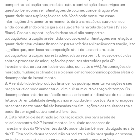
comporta a aplicação nos produtos e/ou a contratação dos serviços em
questão, bem como se há limitações de volume, concentração e/ou
quantidade para a aplicação desejada. Você pode consultar essas
informações diretamente no momento da transmissão da sua ordem ou,
ainda, consultando o risco geral da sua carteira na tela de carteira (Visão
Risco). Caso a sua pontuação de risco atual não comporte a
aplicação/contratação pretendida, ou caso existam limitações em relação à
quantidade e/ou volume financeiro para a referida aplicação/contratação, isto
significa que, com base na composição atual da sua carteira, esta
aplicação/contratação não está adequada ao seu perfil. Em caso de dúvidas
sobre o processo de adequação dos produtos oferecidos pela XP
Investimentos ao seu perfil de investidor, consulte o FAQ. As condições de
mercado, mudanças climáticas e o cenário macroeconômico podem afetar o
desempenho do investimento.
A rentabilidade de produtos financeiros pode apresentar variações e seu
preço ou valor pode aumentar ou diminuir num curto espaço de tempo. Os
desempenhos anteriores não são necessariamente indicativos de resultados
futuros. A rentabilidade divulgada não é líquida de impostos. As informações
presentes neste material são baseadas em simulações e os resultados reais
poderão ser significativamente diferentes.
Este relatório é destinado à circulação exclusiva para a rede de
relacionamento da XP Investimentos, incluindo assessores de
investimentos da XP e clientes da XP, podendo também ser divulgado no site
da XP. Fica proibida sua reprodução ou redistribuição para qualquer pessoa,
no todo ou em parte, qualquer que seja o propósito, sem o prévio