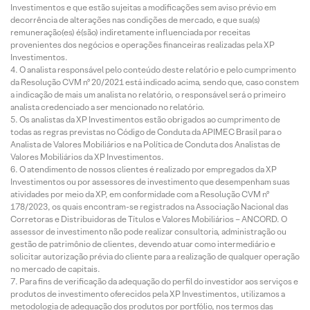
Investimentos e que estão sujeitas a modificações sem aviso prévio em
decorrência de alterações nas condições de mercado, e que sua(s)
remuneração(es) é(são) indiretamente influenciada por receitas
provenientes dos negócios e operações financeiras realizadas pela XP
Investimentos.
O analista responsável pelo conteúdo deste relatório e pelo cumprimento
da Resolução CVM nº 20/2021 está indicado acima, sendo que, caso constem
a indicação de mais um analista no relatório, o responsável será o primeiro
analista credenciado a ser mencionado no relatório.
Os analistas da XP Investimentos estão obrigados ao cumprimento de
todas as regras previstas no Código de Conduta da APIMEC Brasil para o
Analista de Valores Mobiliários e na Política de Conduta dos Analistas de
Valores Mobiliários da XP Investimentos.
O atendimento de nossos clientes é realizado por empregados da XP
Investimentos ou por assessores de investimento que desempenham suas
atividades por meio da XP, em conformidade com a Resolução CVM nº
178/2023, os quais encontram-se registrados na Associação Nacional das
Corretoras e Distribuidoras de Títulos e Valores Mobiliários – ANCORD. O
assessor de investimento não pode realizar consultoria, administração ou
gestão de patrimônio de clientes, devendo atuar como intermediário e
solicitar autorização prévia do cliente para a realização de qualquer operação
no mercado de capitais.
Para fins de verificação da adequação do perfil do investidor aos serviços e
produtos de investimento oferecidos pela XP Investimentos, utilizamos a
metodologia de adequação dos produtos por portfólio, nos termos das