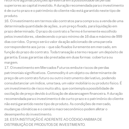
retorno e algumas posições apresentarem a possibilidade de perdas
superiores ao capital investido. A duração recomendada para o investimento
é de curto prazo e o patrimônio do cliente não está garantido neste tipo de
produto.
O investimento em termos são contratos para compra ou a venda de uma
determinada quantidade de ações, a um preço fixado, para liquidação em
prazo determinado. O prazo do contrato a Termo é livremente escolhido
pelos investidores, obedecendo o prazo mínimo de 16 dias e máximo de 999
dias corridos. O preço será o valor da ação adicionado de uma parcela
correspondente aos juros – que são fixados livremente em mercado, em
função do prazo do contrato. Toda transação a termo requer um depósito de
garantia. Essas garantias são prestadas em duas formas: cobertura ou
margem.
O investimento em Mercados Futuros embute riscos de perdas
patrimoniais significativos. Commodity é um objeto ou determinante de
preço de um contrato futuro ou outro instrumento derivativo, podendo
consubstanciar um índice, uma taxa, um valor mobiliário ou produto físico. É
um investimento de risco muito alto, que contempla a possibilidade de
oscilação de preço devido à utilização de alavancagem financeira. A duração
recomendada para o investimento é de curto prazo e o patrimônio do cliente
não está garantido neste tipo de produto. As condições de mercado,
mudanças climáticas e o cenário macroeconômico podem afetar o
desempenho do investimento.
ESTA INSTITUIÇÃO É ADERENTE AO CÓDIGO ANBIMA DE
DISTRIBUIÇÃO DE PRODUTOS DE INVESTIMENTO.