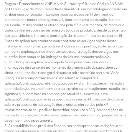
Regras e Procedimentos ANBIMA de Suitability nº 01 e do Código ANBIMA
de Distribuição de Produtos de Investimento. Essa metodologia consiste em
atribuir uma pontuação máxima de risco para cada perfil de investidor
(conservador, moderado e agressivo), bem como uma pontuação de risco
para cada um dos produtos oferecidos pela XP Investimentos, de modo que
todos os clientes possam ter acesso a todos os produtos, desde que dentro
das quantidades e limites da pontuação de risco definidas para o seu perfil.
Antes de aplicar nos produtos e/ou contratar os serviços objeto deste
material, é importante que você verifique se a sua pontuação de risco atual
comporta a aplicação nos produtos e/ou a contratação dos serviços em
questão, bem como se há limitações de volume, concentração e/ou
quantidade para a aplicação desejada. Você pode consultar essas
informações diretamente no momento da transmissão da sua ordem ou,
ainda, consultando o risco geral da sua carteira na tela de carteira (Visão
Risco). Caso a sua pontuação de risco atual não comporte a
aplicação/contratação pretendida, ou caso existam limitações em relação à
quantidade e/ou volume financeiro para a referida aplicação/contratação, isto
significa que, com base na composição atual da sua carteira, esta
aplicação/contratação não está adequada ao seu perfil. Em caso de dúvidas
sobre o processo de adequação dos produtos oferecidos pela XP
Investimentos ao seu perfil de investidor, consulte o FAQ. As condições de
mercado, mudanças climáticas e o cenário macroeconômico podem afetar o
desempenho do investimento.
A rentabilidade de produtos financeiros pode apresentar variações e seu
preço ou valor pode aumentar ou diminuir num curto espaço de tempo. Os