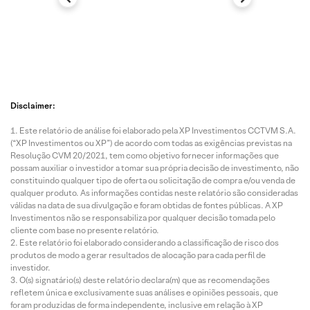
Disclaimer:
Este relatório de análise foi elaborado pela XP Investimentos CCTVM S.A.
(“XP Investimentos ou XP”) de acordo com todas as exigências previstas na
Resolução CVM 20/2021, tem como objetivo fornecer informações que
possam auxiliar o investidor a tomar sua própria decisão de investimento, não
constituindo qualquer tipo de oferta ou solicitação de compra e/ou venda de
qualquer produto. As informações contidas neste relatório são consideradas
válidas na data de sua divulgação e foram obtidas de fontes públicas. A XP
Investimentos não se responsabiliza por qualquer decisão tomada pelo
cliente com base no presente relatório.
Este relatório foi elaborado considerando a classificação de risco dos
produtos de modo a gerar resultados de alocação para cada perfil de
investidor.
O(s) signatário(s) deste relatório declara(m) que as recomendações
refletem única e exclusivamente suas análises e opiniões pessoais, que
foram produzidas de forma independente, inclusive em relação à XP