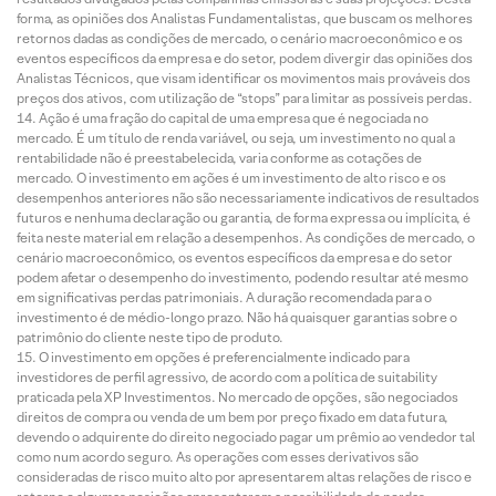
forma, as opiniões dos Analistas Fundamentalistas, que buscam os melhores
retornos dadas as condições de mercado, o cenário macroeconômico e os
eventos específicos da empresa e do setor, podem divergir das opiniões dos
Analistas Técnicos, que visam identificar os movimentos mais prováveis dos
preços dos ativos, com utilização de “stops” para limitar as possíveis perdas.
Ação é uma fração do capital de uma empresa que é negociada no
mercado. É um título de renda variável, ou seja, um investimento no qual a
rentabilidade não é preestabelecida, varia conforme as cotações de
mercado. O investimento em ações é um investimento de alto risco e os
desempenhos anteriores não são necessariamente indicativos de resultados
futuros e nenhuma declaração ou garantia, de forma expressa ou implícita, é
feita neste material em relação a desempenhos. As condições de mercado, o
cenário macroeconômico, os eventos específicos da empresa e do setor
podem afetar o desempenho do investimento, podendo resultar até mesmo
em significativas perdas patrimoniais. A duração recomendada para o
investimento é de médio-longo prazo. Não há quaisquer garantias sobre o
patrimônio do cliente neste tipo de produto.
O investimento em opções é preferencialmente indicado para
investidores de perfil agressivo, de acordo com a política de suitability
praticada pela XP Investimentos. No mercado de opções, são negociados
direitos de compra ou venda de um bem por preço fixado em data futura,
devendo o adquirente do direito negociado pagar um prêmio ao vendedor tal
como num acordo seguro. As operações com esses derivativos são
consideradas de risco muito alto por apresentarem altas relações de risco e