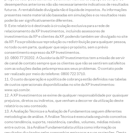
desempenhos anteriores não são necessariamente indicativos de resultados
futuros. A rentabilidade divulgada não é líquida de impostos. As informações
presentes neste material são baseadas em simulações e os resultados reais
poderão ser significativamente diferentes.
Este relatório é destinado à circulação exclusiva para a rede de
relacionamento da XP Investimentos, incluindo assessores de
investimentos da XP e clientes da XP, podendo também ser divulgado no site
da XP. Fica proibida sua reprodução ou redistribuição para qualquer pessoa,
no todo ou em parte, qualquer que seja o propósito, sem o prévio
consentimento expresso da XP Investimentos.
0800 77 20202. A Ouvidoria da XP Investimentos tem a missão de servir
de canal de contato sempre que os clientes que não se sentirem satisfeitos
com as soluções dadas pela empresa aos seus problemas. O contato pode
ser realizado por meio do telefone: 0800 722 3710.
O custo da operação e a política de cobrança estão definidos nas tabelas
de custos operacionais disponibilizadas no site da XP Investimentos:
www.xpi.com.br.
A XP Investimentos se exime de qualquer responsabilidade por quaisquer
prejuízos, diretos ou indiretos, que venham a decorrer da utilização deste
relatório ou seu conteúdo.
A Avaliação Técnica e a Avaliação de Fundamentos seguem diferentes
metodologias de análise. A Análise Técnica é executada seguindo conceitos
como tendência, suporte, resistência, candles, volumes, médias móveis
entre outros. Já a Análise Fundamentalista utiliza como informação os
resultados divulgados pelas companhias emissoras e suas projeções. Desta