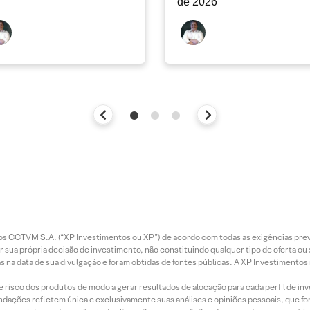
de 2026
entos CCTVM S.A. (“XP Investimentos ou XP”) de acordo com todas as exigências p
r sua própria decisão de investimento, não constituindo qualquer tipo de oferta ou
s na data de sua divulgação e foram obtidas de fontes públicas. A XP Investimentos
e risco dos produtos de modo a gerar resultados de alocação para cada perfil de inv
mendações refletem única e exclusivamente suas análises e opiniões pessoais, que 