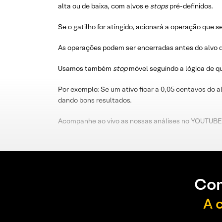
alta ou de baixa, com alvos e
stops
pré-definidos.
Se o gatilho for atingido, acionará a operação que s
As operações podem ser encerradas antes do alvo d
Usamos também
stop
móvel seguindo a lógica de 
Por exemplo: Se um ativo ficar a 0,05 centavos do a
dando bons resultados.
Acompanhe ao vivo as nossas análises no YOUTUBE
Con
A 