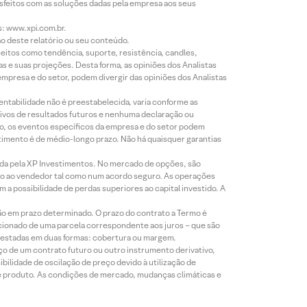
isfeitos com as soluções dadas pela empresa aos seus
s: www.xpi.com.br.
ão deste relatório ou seu conteúdo.
eitos como tendência, suporte, resistência, candles,
s e suas projeções. Desta forma, as opiniões dos Analistas
presa e do setor, podem divergir das opiniões dos Analistas
entabilidade não é preestabelecida, varia conforme as
ivos de resultados futuros e nenhuma declaração ou
co, os eventos específicos da empresa e do setor podem
timento é de médio-longo prazo. Não há quaisquer garantias
icada pela XP Investimentos. No mercado de opções, são
mio ao vendedor tal como num acordo seguro. As operações
a possibilidade de perdas superiores ao capital investido. A
ão em prazo determinado. O prazo do contrato a Termo é
icionado de uma parcela correspondente aos juros – que são
prestadas em duas formas: cobertura ou margem.
o de um contrato futuro ou outro instrumento derivativo,
bilidade de oscilação de preço devido à utilização de
de produto. As condições de mercado, mudanças climáticas e