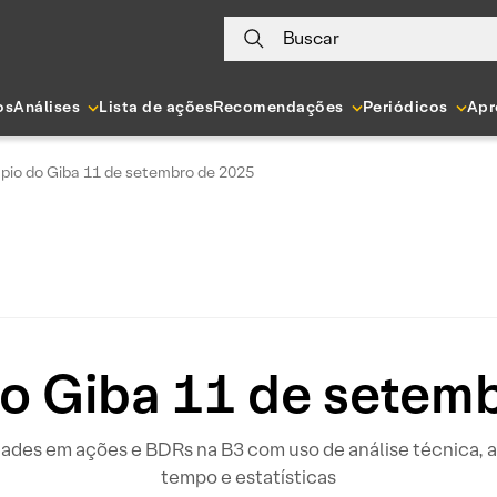
Buscar
os
Análises
Lista de ações
Recomendações
Periódicos
Apr
pio do Giba 11 de setembro de 2025
o Giba 11 de setem
idades em ações e BDRs na B3 com uso de análise técnica
tempo e estatísticas