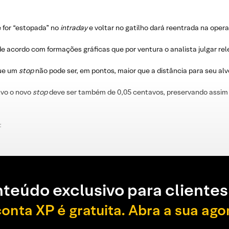
e for “estopada” no
intraday
e voltar no gatilho dará reentrada na oper
e acordo com formações gráficas que por ventura o analista julgar re
que um
stop
não pode ser, em pontos, maior que a distância para seu alv
lvo o novo
stop
deve ser também de 0,05 centavos, preservando assim 
:
teúdo exclusivo para clientes
conta XP é gratuita. Abra a sua ago