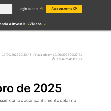
login expert
Abra sua conta XP
enda a Investir
Vídeos
10/09/2025 20:33:48 • Atualizado em 10/09/2025 20:37:21
1 minuto de leitura
bro de 2025
, assim como o acompanhamento delas no