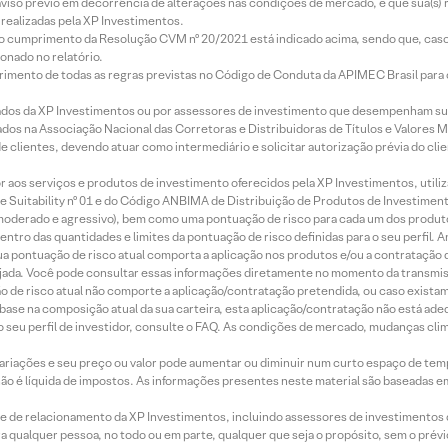
aviso prévio em decorrência de alterações nas condições de mercado, e que sua(s)
realizadas pela XP Investimentos.
lo cumprimento da Resolução CVM nº 20/2021 está indicado acima, sendo que, caso 
onado no relatório.
imento de todas as regras previstas no Código de Conduta da APIMEC Brasil para o 
ados da XP Investimentos ou por assessores de investimento que desempenham sua
os na Associação Nacional das Corretoras e Distribuidoras de Títulos e Valores 
de clientes, devendo atuar como intermediário e solicitar autorização prévia do cl
idor aos serviços e produtos de investimento oferecidos pela XP Investimentos, uti
 Suitability nº 01 e do Código ANBIMA de Distribuição de Produtos de Investimen
r, moderado e agressivo), bem como uma pontuação de risco para cada um dos produ
ntro das quantidades e limites da pontuação de risco definidas para o seu perfil. A
 sua pontuação de risco atual comporta a aplicação nos produtos e/ou a contratação
jada. Você pode consultar essas informações diretamente no momento da transmissã
ação de risco atual não comporte a aplicação/contratação pretendida, ou caso exista
m base na composição atual da sua carteira, esta aplicação/contratação não está ad
 seu perfil de investidor, consulte o FAQ. As condições de mercado, mudanças cl
 variações e seu preço ou valor pode aumentar ou diminuir num curto espaço de t
 não é líquida de impostos. As informações presentes neste material são baseadas e
rede de relacionamento da XP Investimentos, incluindo assessores de investimentos
ara qualquer pessoa, no todo ou em parte, qualquer que seja o propósito, sem o pr