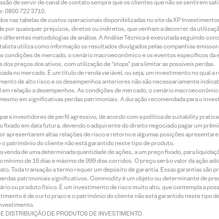
ssão de servir de canal de contato sempre que os clientes que não se sentirem sat
e: 0800 722 3710.
dos nas tabelas de custos operacionais disponibilizadas no site da XP Investimento
 por quaisquer prejuízos, diretos ou indiretos, que venham a decorrer da utilizaç
 diferentes metodologias de análise. A Análise Técnica é executada seguindo conc
alista utiliza como informação os resultados divulgados pelas companhias emissora
 condições de mercado, o cenário macroeconômico e os eventos específicos da em
dos preços dos ativos, com utilização de “stops” para limitar as possíveis perdas.
ada no mercado. É um título de renda variável, ou seja, um investimento no qual a r
mento de alto risco e os desempenhos anteriores não são necessariamente indicat
terial em relação a desempenhos. As condições de mercado, o cenário macroeconômi
mesmo em significativas perdas patrimoniais. A duração recomendada para o inves
ra investidores de perfil agressivo, de acordo com a política de suitability prat
 fixado em data futura, devendo o adquirente do direito negociado pagar um prê
or apresentarem altas relações de risco e retorno e algumas posições apresentarem 
o patrimônio do cliente não está garantido neste tipo de produto.
 venda de uma determinada quantidade de ações, a um preço fixado, para liquidaç
 mínimo de 16 dias e máximo de 999 dias corridos. O preço será o valor da ação ad
ato. Toda transação a termo requer um depósito de garantia. Essas garantias são 
rdas patrimoniais significativos. Commodity é um objeto ou determinante de preç
rio ou produto físico. É um investimento de risco muito alto, que contempla a possi
imento é de curto prazo e o patrimônio do cliente não está garantido neste tipo 
nvestimento.
DE DISTRIBUIÇÃO DE PRODUTOS DE INVESTIMENTO.