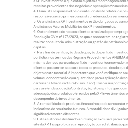
à XP Investimentos e que estão sujeitas a modificações sem 
receitas provenientes dos negócios e operações financeiras 
O analista responsável pelo conteúdo deste relatório e pe
responsável será o primeiro analista credenciado a ser menci
Os analistas da XP Investimentos estão obrigados ao cumpr
Analistas de Valores Mobiliários da XP Investimentos.
O atendimento de nossos clientes é realizado por empreg
Resolução CVM nº 178/2023, os quais encontram-se registrad
realizar consultoria, administração ou gestão de patrimônio 
capitais.
Para fins de verificação da adequação do perfil do invest
portfólio, nos termos das Regras e Procedimentos ANBIMA de
máxima de risco para cada perfil de investidor (conservado
clientes possam ter acesso a todos os produtos, desde que de
objeto deste material, é importante que você verifique se a
volume, concentração e/ou quantidade para a aplicação dese
carteira na tela de carteira (Visão Risco). Caso a sua pontu
para a referida aplicação/contratação, isto significa que, co
adequação dos produtos oferecidos pela XP Investimentos ao
desempenho do investimento.
A rentabilidade de produtos financeiros pode apresentar
indicativos de resultados futuros. A rentabilidade divulgada
significativamente diferentes.
Este relatório é destinado à circulação exclusiva para a 
site da XP. Fica proibida sua reprodução ou redistribuição p