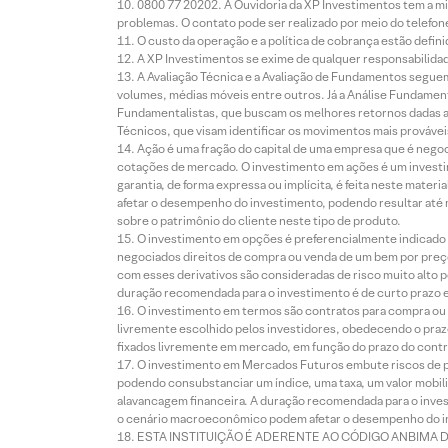
0800 77 20202. A Ouvidoria da XP Investimentos tem a mi
problemas. O contato pode ser realizado por meio do telefon
O custo da operação e a política de cobrança estão defini
A XP Investimentos se exime de qualquer responsabilidade
A Avaliação Técnica e a Avaliação de Fundamentos seguem
volumes, médias móveis entre outros. Já a Análise Fundament
Fundamentalistas, que buscam os melhores retornos dadas as
Técnicos, que visam identificar os movimentos mais prováveis 
Ação é uma fração do capital de uma empresa que é negoci
cotações de mercado. O investimento em ações é um investi
garantia, de forma expressa ou implícita, é feita neste ma
afetar o desempenho do investimento, podendo resultar até 
sobre o patrimônio do cliente neste tipo de produto.
O investimento em opções é preferencialmente indicado pa
negociados direitos de compra ou venda de um bem por preço
com esses derivativos são consideradas de risco muito alto p
duração recomendada para o investimento é de curto prazo e 
O investimento em termos são contratos para compra ou a
livremente escolhido pelos investidores, obedecendo o prazo
fixados livremente em mercado, em função do prazo do contr
O investimento em Mercados Futuros embute riscos de pe
podendo consubstanciar um índice, uma taxa, um valor mobiliá
alavancagem financeira. A duração recomendada para o invest
o cenário macroeconômico podem afetar o desempenho do i
ESTA INSTITUIÇÃO É ADERENTE AO CÓDIGO ANBIMA 