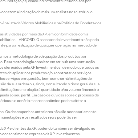
 remuneração(es) é(são) indiretamente influenciada por
constem a indicação de mais um analista no relatório, o
Analista de Valores Mobiliários e na Política de Conduta dos
s atividades por meio da XP, em conformidade com a
Mobiliários – ANCORD. O assessor de investimento não pode
iente para a realização de qualquer operação no mercado de
lizamos a metodologia de adequação dos produtos por
to. Essa metodologia consiste em atribuir uma pontuação
tos oferecidos pela XP Investimentos, de modo que todos os
ntes de aplicar nos produtos e/ou contratar os serviços
 dos serviços em questão, bem como se há limitações de
o da sua ordem ou, ainda, consultando o risco geral da sua
m limitações em relação à quantidade e/ou volume financeiro
equada ao seu perfil. Em caso de dúvidas sobre o processo de
imáticas e o cenário macroeconômico podem afetar o
empo. Os desempenhos anteriores não são necessariamente
m simulações e os resultados reais poderão ser
 da XP e clientes da XP, podendo também ser divulgado no
évio consentimento expresso da XP Investimentos.