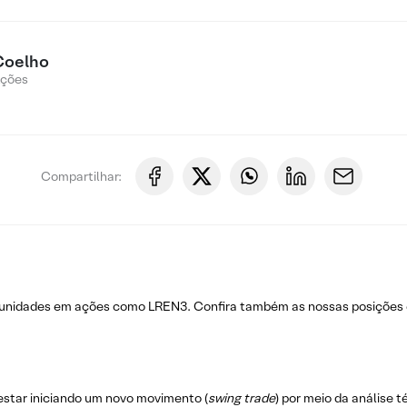
Coelho
Ações
Compartilhar:
rtunidades em ações como LREN3. Confira também as nossas posiçõe
estar iniciando um novo movimento (
swing trade
) por meio da análise 