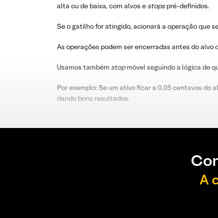
alta ou de baixa, com alvos e
stops
pré-definidos.
Se o gatilho for atingido, acionará a operação que s
As operações podem ser encerradas antes do alvo d
Usamos também
stop
móvel seguindo a lógica de 
Por exemplo: Se um ativo ficar a 0,05 centavos do a
dando bons resultados.
Con
A 