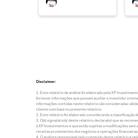
Disclaimer:
Este relatório de análise foi elaborado pela XP Investim
fornecer informações que possam auxiliar o investidor a toma
informações contidas neste relatório são consideradas válida
cliente com base no presente relatório.
Este relatório foi elaborado considerando a classificação d
O(s) signatário(s) deste relatório declara(m) que as reco
à XP Investimentos e que estão sujeitas a modificações sem 
receitas provenientes dos negócios e operações financeiras 
O analista responsável pelo conteúdo deste relatório e pe