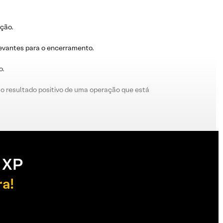
ação.
levantes para o encerramento.
o.
o resultado positivo de uma operação que está
 XP
ra!