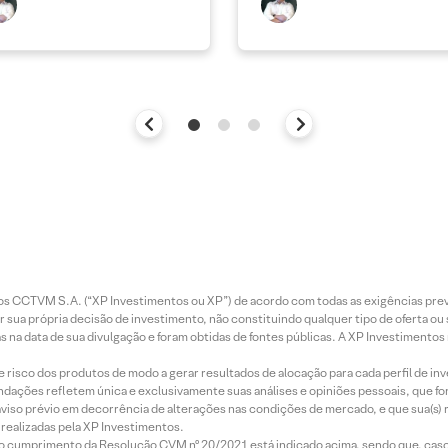
entos CCTVM S.A. (“XP Investimentos ou XP”) de acordo com todas as exigências p
r sua própria decisão de investimento, não constituindo qualquer tipo de oferta ou
s na data de sua divulgação e foram obtidas de fontes públicas. A XP Investimentos
e risco dos produtos de modo a gerar resultados de alocação para cada perfil de inv
mendações refletem única e exclusivamente suas análises e opiniões pessoais, que 
aviso prévio em decorrência de alterações nas condições de mercado, e que sua(s)
realizadas pela XP Investimentos.
lo cumprimento da Resolução CVM nº 20/2021 está indicado acima, sendo que, caso 