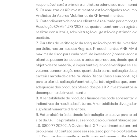
responsável será o primeiro analista credenciado a ser menci
Os analistas da XP Investimentos estão obrigados ao cumpr
Analistas de Valores Mobiliários da XP Investimentos.
O atendimento de nossos clientes é realizado por empreg
Resolução CVM nº 178/2023, os quais encontram-se registrad
realizar consultoria, administração ou gestão de patrimônio 
capitais.
Para fins de verificação da adequação do perfil do invest
portfólio, nos termos das Regras e Procedimentos ANBIMA de
máxima de risco para cada perfil de investidor (conservado
clientes possam ter acesso a todos os produtos, desde que de
objeto deste material, é importante que você verifique se a
volume, concentração e/ou quantidade para a aplicação dese
carteira na tela de carteira (Visão Risco). Caso a sua pontu
para a referida aplicação/contratação, isto significa que, co
adequação dos produtos oferecidos pela XP Investimentos ao
desempenho do investimento.
A rentabilidade de produtos financeiros pode apresentar
indicativos de resultados futuros. A rentabilidade divulgada
significativamente diferentes.
Este relatório é destinado à circulação exclusiva para a 
site da XP. Fica proibida sua reprodução ou redistribuição p
0800 77 20202. A Ouvidoria da XP Investimentos tem a mi
problemas. O contato pode ser realizado por meio do telefon
O custo da operação e a política de cobrança estão defini