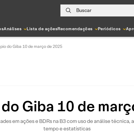
Buscar
os
Análises
Lista de ações
Recomendações
Periódicos
Apr
pio do Giba 10 de março de 2025
 do Giba 10 de març
idades em ações e BDRs na B3 com uso de análise técnica
tempo e estatísticas