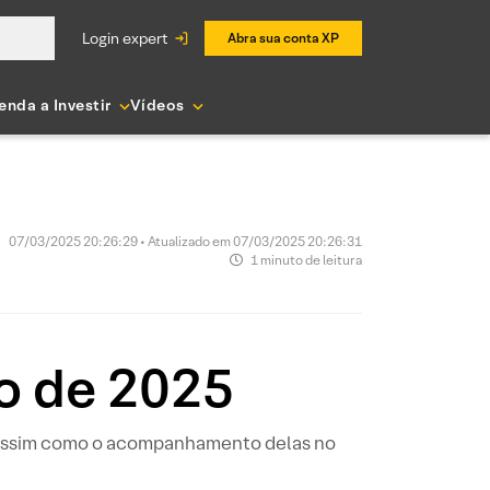
login expert
Abra sua conta XP
enda a Investir
Vídeos
07/03/2025 20:26:29 • Atualizado em 07/03/2025 20:26:31
1 minuto de leitura
o de 2025
, assim como o acompanhamento delas no