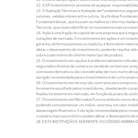
A XP Investimentos se exime de qualquer responsabilidade
A Avaliação Técnica e a Avaliação de Fundamentos seguem
volumes, médias móveis entre outros. Já a Análise Fundament
Fundamentalistas, que buscam os melhores retornos dadas as
Técnicos, que visam identificar os movimentos mais prováveis 
Ação é uma fração do capital de uma empresa que é negoci
cotações de mercado. O investimento em ações é um investi
garantia, de forma expressa ou implícita, é feita neste ma
afetar o desempenho do investimento, podendo resultar até 
sobre o patrimônio do cliente neste tipo de produto.
O investimento em opções é preferencialmente indicado pa
negociados direitos de compra ou venda de um bem por preço
com esses derivativos são consideradas de risco muito alto p
duração recomendada para o investimento é de curto prazo e 
O investimento em termos são contratos para compra ou a
livremente escolhido pelos investidores, obedecendo o prazo
fixados livremente em mercado, em função do prazo do contr
O investimento em Mercados Futuros embute riscos de pe
podendo consubstanciar um índice, uma taxa, um valor mobiliá
alavancagem financeira. A duração recomendada para o invest
o cenário macroeconômico podem afetar o desempenho do i
ESTA INSTITUIÇÃO É ADERENTE AO CÓDIGO ANBIMA 