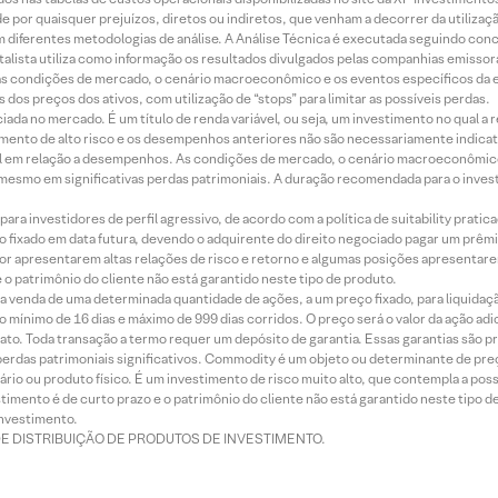
 por quaisquer prejuízos, diretos ou indiretos, que venham a decorrer da utilizaç
 diferentes metodologias de análise. A Análise Técnica é executada seguindo conc
alista utiliza como informação os resultados divulgados pelas companhias emissora
 condições de mercado, o cenário macroeconômico e os eventos específicos da em
dos preços dos ativos, com utilização de “stops” para limitar as possíveis perdas.
ada no mercado. É um título de renda variável, ou seja, um investimento no qual a r
mento de alto risco e os desempenhos anteriores não são necessariamente indicat
terial em relação a desempenhos. As condições de mercado, o cenário macroeconômi
mesmo em significativas perdas patrimoniais. A duração recomendada para o inves
ra investidores de perfil agressivo, de acordo com a política de suitability prat
 fixado em data futura, devendo o adquirente do direito negociado pagar um prê
or apresentarem altas relações de risco e retorno e algumas posições apresentarem 
o patrimônio do cliente não está garantido neste tipo de produto.
 venda de uma determinada quantidade de ações, a um preço fixado, para liquidaç
 mínimo de 16 dias e máximo de 999 dias corridos. O preço será o valor da ação ad
ato. Toda transação a termo requer um depósito de garantia. Essas garantias são 
rdas patrimoniais significativos. Commodity é um objeto ou determinante de preç
rio ou produto físico. É um investimento de risco muito alto, que contempla a possi
imento é de curto prazo e o patrimônio do cliente não está garantido neste tipo 
nvestimento.
DE DISTRIBUIÇÃO DE PRODUTOS DE INVESTIMENTO.