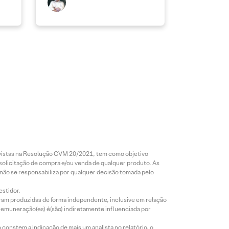
revistas na Resolução CVM 20/2021, tem como objetivo
 solicitação de compra e/ou venda de qualquer produto. As
 não se responsabiliza por qualquer decisão tomada pelo
estidor.
foram produzidas de forma independente, inclusive em relação
 remuneração(es) é(são) indiretamente influenciada por
constem a indicação de mais um analista no relatório, o