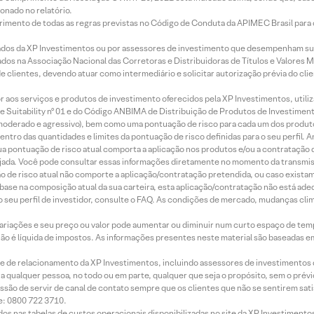
onado no relatório.
imento de todas as regras previstas no Código de Conduta da APIMEC Brasil para o 
ados da XP Investimentos ou por assessores de investimento que desempenham sua
os na Associação Nacional das Corretoras e Distribuidoras de Títulos e Valores 
de clientes, devendo atuar como intermediário e solicitar autorização prévia do cl
idor aos serviços e produtos de investimento oferecidos pela XP Investimentos, uti
 Suitability nº 01 e do Código ANBIMA de Distribuição de Produtos de Investimen
r, moderado e agressivo), bem como uma pontuação de risco para cada um dos produ
ntro das quantidades e limites da pontuação de risco definidas para o seu perfil. A
 sua pontuação de risco atual comporta a aplicação nos produtos e/ou a contratação
jada. Você pode consultar essas informações diretamente no momento da transmissã
ação de risco atual não comporte a aplicação/contratação pretendida, ou caso exista
m base na composição atual da sua carteira, esta aplicação/contratação não está ad
 seu perfil de investidor, consulte o FAQ. As condições de mercado, mudanças cl
 variações e seu preço ou valor pode aumentar ou diminuir num curto espaço de t
 não é líquida de impostos. As informações presentes neste material são baseadas e
rede de relacionamento da XP Investimentos, incluindo assessores de investimentos
ara qualquer pessoa, no todo ou em parte, qualquer que seja o propósito, sem o pr
ssão de servir de canal de contato sempre que os clientes que não se sentirem sat
e: 0800 722 3710.
dos nas tabelas de custos operacionais disponibilizadas no site da XP Investimento