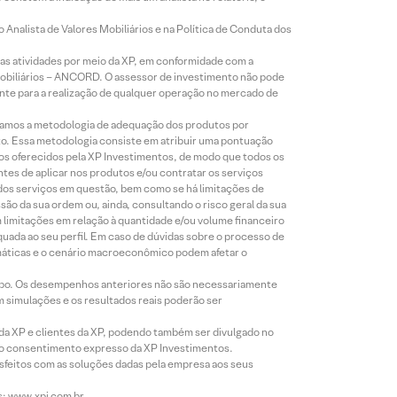
Analista de Valores Mobiliários e na Política de Conduta dos
s atividades por meio da XP, em conformidade com a
Mobiliários – ANCORD. O assessor de investimento não pode
iente para a realização de qualquer operação no mercado de
lizamos a metodologia de adequação dos produtos por
to. Essa metodologia consiste em atribuir uma pontuação
tos oferecidos pela XP Investimentos, de modo que todos os
ntes de aplicar nos produtos e/ou contratar os serviços
 dos serviços em questão, bem como se há limitações de
o da sua ordem ou, ainda, consultando o risco geral da sua
m limitações em relação à quantidade e/ou volume financeiro
equada ao seu perfil. Em caso de dúvidas sobre o processo de
imáticas e o cenário macroeconômico podem afetar o
empo. Os desempenhos anteriores não são necessariamente
m simulações e os resultados reais poderão ser
 da XP e clientes da XP, podendo também ser divulgado no
évio consentimento expresso da XP Investimentos.
isfeitos com as soluções dadas pela empresa aos seus
s: www.xpi.com.br.