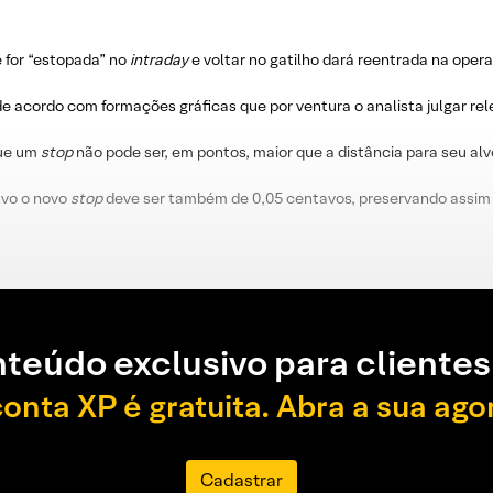
e for “estopada” no
intraday
e voltar no gatilho dará reentrada na oper
e acordo com formações gráficas que por ventura o analista julgar re
que um
stop
não pode ser, em pontos, maior que a distância para seu alv
lvo o novo
stop
deve ser também de 0,05 centavos, preservando assim 
teúdo exclusivo para clientes
conta XP é gratuita. Abra a sua ago
Cadastrar