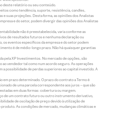
ão deste relatório ou seu conteúdo.
eitos como tendência, suporte, resistência, candles,
s e suas projeções. Desta forma, as opiniões dos Analistas
presa e do setor, podem divergir das opiniões dos Analistas
entabilidade não é preestabelecida, varia conforme as
ivos de resultados futuros e nenhuma declaração ou
co, os eventos específicos da empresa e do setor podem
timento é de médio-longo prazo. Não há quaisquer garantias
icada pela XP Investimentos. No mercado de opções, são
mio ao vendedor tal como num acordo seguro. As operações
a possibilidade de perdas superiores ao capital investido. A
ão em prazo determinado. O prazo do contrato a Termo é
icionado de uma parcela correspondente aos juros – que são
prestadas em duas formas: cobertura ou margem.
o de um contrato futuro ou outro instrumento derivativo,
bilidade de oscilação de preço devido à utilização de
de produto. As condições de mercado, mudanças climáticas e