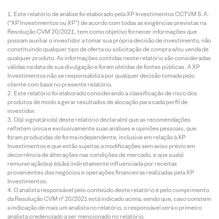
Este relatório de análise foi elaborado pela XP Investimentos CCTVM S.A.
(“XP Investimentos ou XP”) de acordo com todas as exigências previstas na
Resolução CVM 20/2021, tem como objetivo fornecer informações que
possam auxiliar o investidor a tomar sua própria decisão de investimento, não
constituindo qualquer tipo de oferta ou solicitação de compra e/ou venda de
qualquer produto. As informações contidas neste relatório são consideradas
válidas na data de sua divulgação e foram obtidas de fontes públicas. A XP
Investimentos não se responsabiliza por qualquer decisão tomada pelo
cliente com base no presente relatório.
Este relatório foi elaborado considerando a classificação de risco dos
produtos de modo a gerar resultados de alocação para cada perfil de
investidor.
O(s) signatário(s) deste relatório declara(m) que as recomendações
refletem única e exclusivamente suas análises e opiniões pessoais, que
foram produzidas de forma independente, inclusive em relação à XP
Investimentos e que estão sujeitas a modificações sem aviso prévio em
decorrência de alterações nas condições de mercado, e que sua(s)
remuneração(es) é(são) indiretamente influenciada por receitas
provenientes dos negócios e operações financeiras realizadas pela XP
Investimentos.
O analista responsável pelo conteúdo deste relatório e pelo cumprimento
da Resolução CVM nº 20/2021 está indicado acima, sendo que, caso constem
a indicação de mais um analista no relatório, o responsável será o primeiro
analista credenciado a ser mencionado no relatório.