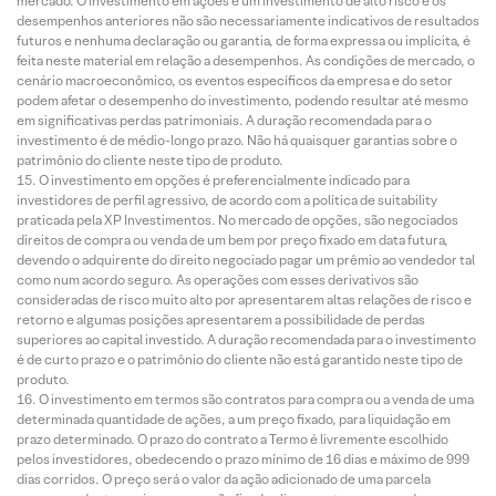
mercado. O investimento em ações é um investimento de alto risco e os
desempenhos anteriores não são necessariamente indicativos de resultados
futuros e nenhuma declaração ou garantia, de forma expressa ou implícita, é
feita neste material em relação a desempenhos. As condições de mercado, o
cenário macroeconômico, os eventos específicos da empresa e do setor
podem afetar o desempenho do investimento, podendo resultar até mesmo
em significativas perdas patrimoniais. A duração recomendada para o
investimento é de médio-longo prazo. Não há quaisquer garantias sobre o
patrimônio do cliente neste tipo de produto.
O investimento em opções é preferencialmente indicado para
investidores de perfil agressivo, de acordo com a política de suitability
praticada pela XP Investimentos. No mercado de opções, são negociados
direitos de compra ou venda de um bem por preço fixado em data futura,
devendo o adquirente do direito negociado pagar um prêmio ao vendedor tal
como num acordo seguro. As operações com esses derivativos são
consideradas de risco muito alto por apresentarem altas relações de risco e
retorno e algumas posições apresentarem a possibilidade de perdas
superiores ao capital investido. A duração recomendada para o investimento
é de curto prazo e o patrimônio do cliente não está garantido neste tipo de
produto.
O investimento em termos são contratos para compra ou a venda de uma
determinada quantidade de ações, a um preço fixado, para liquidação em
prazo determinado. O prazo do contrato a Termo é livremente escolhido
pelos investidores, obedecendo o prazo mínimo de 16 dias e máximo de 999
dias corridos. O preço será o valor da ação adicionado de uma parcela