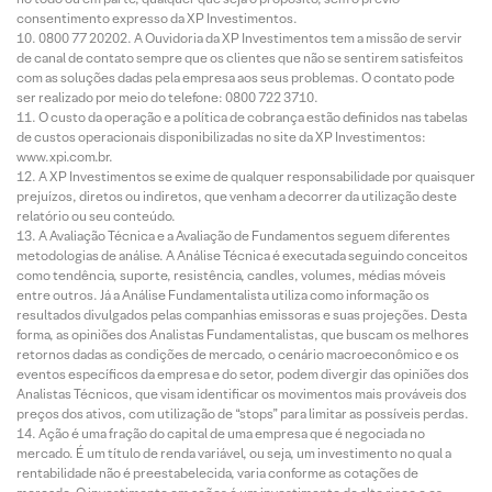
consentimento expresso da XP Investimentos.
0800 77 20202. A Ouvidoria da XP Investimentos tem a missão de servir
de canal de contato sempre que os clientes que não se sentirem satisfeitos
com as soluções dadas pela empresa aos seus problemas. O contato pode
ser realizado por meio do telefone: 0800 722 3710.
O custo da operação e a política de cobrança estão definidos nas tabelas
de custos operacionais disponibilizadas no site da XP Investimentos:
www.xpi.com.br.
A XP Investimentos se exime de qualquer responsabilidade por quaisquer
prejuízos, diretos ou indiretos, que venham a decorrer da utilização deste
relatório ou seu conteúdo.
A Avaliação Técnica e a Avaliação de Fundamentos seguem diferentes
metodologias de análise. A Análise Técnica é executada seguindo conceitos
como tendência, suporte, resistência, candles, volumes, médias móveis
entre outros. Já a Análise Fundamentalista utiliza como informação os
resultados divulgados pelas companhias emissoras e suas projeções. Desta
forma, as opiniões dos Analistas Fundamentalistas, que buscam os melhores
retornos dadas as condições de mercado, o cenário macroeconômico e os
eventos específicos da empresa e do setor, podem divergir das opiniões dos
Analistas Técnicos, que visam identificar os movimentos mais prováveis dos
preços dos ativos, com utilização de “stops” para limitar as possíveis perdas.
Ação é uma fração do capital de uma empresa que é negociada no
mercado. É um título de renda variável, ou seja, um investimento no qual a
rentabilidade não é preestabelecida, varia conforme as cotações de