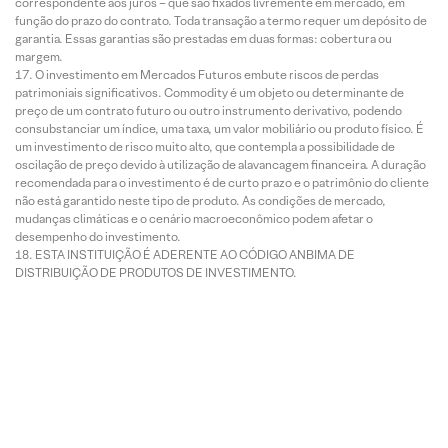
correspondente aos juros – que são fixados livremente em mercado, em
função do prazo do contrato. Toda transação a termo requer um depósito de
garantia. Essas garantias são prestadas em duas formas: cobertura ou
margem.
O investimento em Mercados Futuros embute riscos de perdas
patrimoniais significativos. Commodity é um objeto ou determinante de
preço de um contrato futuro ou outro instrumento derivativo, podendo
consubstanciar um índice, uma taxa, um valor mobiliário ou produto físico. É
um investimento de risco muito alto, que contempla a possibilidade de
oscilação de preço devido à utilização de alavancagem financeira. A duração
recomendada para o investimento é de curto prazo e o patrimônio do cliente
não está garantido neste tipo de produto. As condições de mercado,
mudanças climáticas e o cenário macroeconômico podem afetar o
desempenho do investimento.
ESTA INSTITUIÇÃO É ADERENTE AO CÓDIGO ANBIMA DE
DISTRIBUIÇÃO DE PRODUTOS DE INVESTIMENTO.