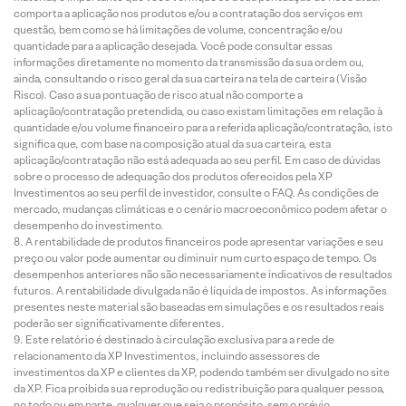
comporta a aplicação nos produtos e/ou a contratação dos serviços em
questão, bem como se há limitações de volume, concentração e/ou
quantidade para a aplicação desejada. Você pode consultar essas
informações diretamente no momento da transmissão da sua ordem ou,
ainda, consultando o risco geral da sua carteira na tela de carteira (Visão
Risco). Caso a sua pontuação de risco atual não comporte a
aplicação/contratação pretendida, ou caso existam limitações em relação à
quantidade e/ou volume financeiro para a referida aplicação/contratação, isto
significa que, com base na composição atual da sua carteira, esta
aplicação/contratação não está adequada ao seu perfil. Em caso de dúvidas
sobre o processo de adequação dos produtos oferecidos pela XP
Investimentos ao seu perfil de investidor, consulte o FAQ. As condições de
mercado, mudanças climáticas e o cenário macroeconômico podem afetar o
desempenho do investimento.
A rentabilidade de produtos financeiros pode apresentar variações e seu
preço ou valor pode aumentar ou diminuir num curto espaço de tempo. Os
desempenhos anteriores não são necessariamente indicativos de resultados
futuros. A rentabilidade divulgada não é líquida de impostos. As informações
presentes neste material são baseadas em simulações e os resultados reais
poderão ser significativamente diferentes.
Este relatório é destinado à circulação exclusiva para a rede de
relacionamento da XP Investimentos, incluindo assessores de
investimentos da XP e clientes da XP, podendo também ser divulgado no site
da XP. Fica proibida sua reprodução ou redistribuição para qualquer pessoa,
no todo ou em parte, qualquer que seja o propósito, sem o prévio