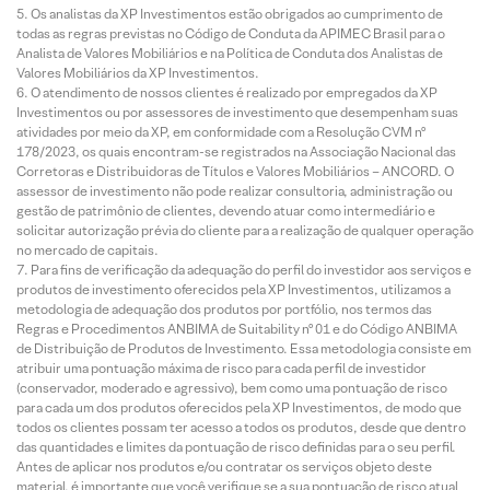
Os analistas da XP Investimentos estão obrigados ao cumprimento de
todas as regras previstas no Código de Conduta da APIMEC Brasil para o
Analista de Valores Mobiliários e na Política de Conduta dos Analistas de
Valores Mobiliários da XP Investimentos.
O atendimento de nossos clientes é realizado por empregados da XP
Investimentos ou por assessores de investimento que desempenham suas
atividades por meio da XP, em conformidade com a Resolução CVM nº
178/2023, os quais encontram-se registrados na Associação Nacional das
Corretoras e Distribuidoras de Títulos e Valores Mobiliários – ANCORD. O
assessor de investimento não pode realizar consultoria, administração ou
gestão de patrimônio de clientes, devendo atuar como intermediário e
solicitar autorização prévia do cliente para a realização de qualquer operação
no mercado de capitais.
Para fins de verificação da adequação do perfil do investidor aos serviços e
produtos de investimento oferecidos pela XP Investimentos, utilizamos a
metodologia de adequação dos produtos por portfólio, nos termos das
Regras e Procedimentos ANBIMA de Suitability nº 01 e do Código ANBIMA
de Distribuição de Produtos de Investimento. Essa metodologia consiste em
atribuir uma pontuação máxima de risco para cada perfil de investidor
(conservador, moderado e agressivo), bem como uma pontuação de risco
para cada um dos produtos oferecidos pela XP Investimentos, de modo que
todos os clientes possam ter acesso a todos os produtos, desde que dentro
das quantidades e limites da pontuação de risco definidas para o seu perfil.
Antes de aplicar nos produtos e/ou contratar os serviços objeto deste
material, é importante que você verifique se a sua pontuação de risco atual