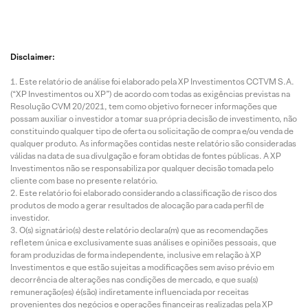
Disclaimer:
Este relatório de análise foi elaborado pela XP Investimentos CCTVM S.A.
(“XP Investimentos ou XP”) de acordo com todas as exigências previstas na
Resolução CVM 20/2021, tem como objetivo fornecer informações que
possam auxiliar o investidor a tomar sua própria decisão de investimento, não
constituindo qualquer tipo de oferta ou solicitação de compra e/ou venda de
qualquer produto. As informações contidas neste relatório são consideradas
válidas na data de sua divulgação e foram obtidas de fontes públicas. A XP
Investimentos não se responsabiliza por qualquer decisão tomada pelo
cliente com base no presente relatório.
Este relatório foi elaborado considerando a classificação de risco dos
produtos de modo a gerar resultados de alocação para cada perfil de
investidor.
O(s) signatário(s) deste relatório declara(m) que as recomendações
refletem única e exclusivamente suas análises e opiniões pessoais, que
foram produzidas de forma independente, inclusive em relação à XP
Investimentos e que estão sujeitas a modificações sem aviso prévio em
decorrência de alterações nas condições de mercado, e que sua(s)
remuneração(es) é(são) indiretamente influenciada por receitas
provenientes dos negócios e operações financeiras realizadas pela XP