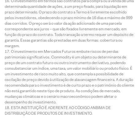
O investimento em termos são contratos para compra ou a venda de uma
determinada quantidade de ações, a um preço fixado, para liquidação em
prazo determinado. O prazo do contrato a Termo é livremente escolhido
pelos investidores, obedecendo o prazo mínimo de 16 dias e máximo de 999
dias corridos. O preço será o valor da ação adicionado de uma parcela
correspondente aos juros – que são fixados livremente em mercado, em
função do prazo do contrato. Toda transação a termo requer um depósito de
garantia. Essas garantias são prestadas em duas formas: cobertura ou
margem.
O investimento em Mercados Futuros embute riscos de perdas
patrimoniais significativos. Commodity é um objeto ou determinante de
preço de um contrato futuro ou outro instrumento derivativo, podendo
consubstanciar um índice, uma taxa, um valor mobiliário ou produto físico. É
um investimento de risco muito alto, que contempla a possibilidade de
oscilação de preço devido à utilização de alavancagem financeira. A duração
recomendada para o investimento é de curto prazo e o patrimônio do cliente
não está garantido neste tipo de produto. As condições de mercado,
mudanças climáticas e o cenário macroeconômico podem afetar o
desempenho do investimento.
ESTA INSTITUIÇÃO É ADERENTE AO CÓDIGO ANBIMA DE
DISTRIBUIÇÃO DE PRODUTOS DE INVESTIMENTO.