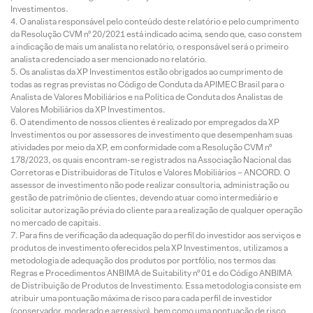
Investimentos.
O analista responsável pelo conteúdo deste relatório e pelo cumprimento
da Resolução CVM nº 20/2021 está indicado acima, sendo que, caso constem
a indicação de mais um analista no relatório, o responsável será o primeiro
analista credenciado a ser mencionado no relatório.
Os analistas da XP Investimentos estão obrigados ao cumprimento de
todas as regras previstas no Código de Conduta da APIMEC Brasil para o
Analista de Valores Mobiliários e na Política de Conduta dos Analistas de
Valores Mobiliários da XP Investimentos.
O atendimento de nossos clientes é realizado por empregados da XP
Investimentos ou por assessores de investimento que desempenham suas
atividades por meio da XP, em conformidade com a Resolução CVM nº
178/2023, os quais encontram-se registrados na Associação Nacional das
Corretoras e Distribuidoras de Títulos e Valores Mobiliários – ANCORD. O
assessor de investimento não pode realizar consultoria, administração ou
gestão de patrimônio de clientes, devendo atuar como intermediário e
solicitar autorização prévia do cliente para a realização de qualquer operação
no mercado de capitais.
Para fins de verificação da adequação do perfil do investidor aos serviços e
produtos de investimento oferecidos pela XP Investimentos, utilizamos a
metodologia de adequação dos produtos por portfólio, nos termos das
Regras e Procedimentos ANBIMA de Suitability nº 01 e do Código ANBIMA
de Distribuição de Produtos de Investimento. Essa metodologia consiste em
atribuir uma pontuação máxima de risco para cada perfil de investidor
(conservador, moderado e agressivo), bem como uma pontuação de risco