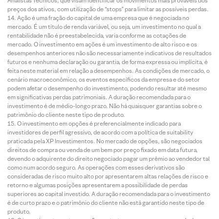
Analistas Técnicos, que visam identificar os movimentos mais prováveis dos
preços dos ativos, com utilização de “stops” para limitar as possíveis perdas.
Ação é uma fração do capital de uma empresa que é negociada no
mercado. É um título de renda variável, ou seja, um investimento no qual a
rentabilidade não é preestabelecida, varia conforme as cotações de
mercado. O investimento em ações é um investimento de alto risco e os
desempenhos anteriores não são necessariamente indicativos de resultados
futuros e nenhuma declaração ou garantia, de forma expressa ou implícita, é
feita neste material em relação a desempenhos. As condições de mercado, o
cenário macroeconômico, os eventos específicos da empresa e do setor
podem afetar o desempenho do investimento, podendo resultar até mesmo
em significativas perdas patrimoniais. A duração recomendada para o
investimento é de médio-longo prazo. Não há quaisquer garantias sobre o
patrimônio do cliente neste tipo de produto.
O investimento em opções é preferencialmente indicado para
investidores de perfil agressivo, de acordo com a política de suitability
praticada pela XP Investimentos. No mercado de opções, são negociados
direitos de compra ou venda de um bem por preço fixado em data futura,
devendo o adquirente do direito negociado pagar um prêmio ao vendedor tal
como num acordo seguro. As operações com esses derivativos são
consideradas de risco muito alto por apresentarem altas relações de risco e
retorno e algumas posições apresentarem a possibilidade de perdas
superiores ao capital investido. A duração recomendada para o investimento
é de curto prazo e o patrimônio do cliente não está garantido neste tipo de
produto.