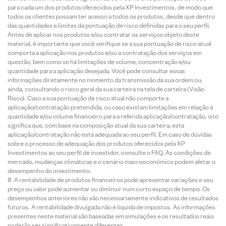
para cada um dos produtos oferecidos pela XP Investimentos, de modo que
todos os clientes possam ter acesso a todos os produtos, desde que dentro
das quantidades e limites da pontuação de risco definidas para o seu perfil.
Antes de aplicar nos produtos e/ou contratar os serviços objeto deste
material, é importante que você verifique se a sua pontuação de risco atual
comporta a aplicação nos produtos e/ou a contratação dos serviços em
questão, bem como se há limitações de volume, concentração e/ou
quantidade para a aplicação desejada. Você pode consultar essas
informações diretamente no momento da transmissão da sua ordem ou,
ainda, consultando o risco geral da sua carteira na tela de carteira (Visão
Risco). Caso a sua pontuação de risco atual não comporte a
aplicação/contratação pretendida, ou caso existam limitações em relação à
quantidade e/ou volume financeiro para a referida aplicação/contratação, isto
significa que, com base na composição atual da sua carteira, esta
aplicação/contratação não está adequada ao seu perfil. Em caso de dúvidas
sobre o processo de adequação dos produtos oferecidos pela XP
Investimentos ao seu perfil de investidor, consulte o FAQ. As condições de
mercado, mudanças climáticas e o cenário macroeconômico podem afetar o
desempenho do investimento.
A rentabilidade de produtos financeiros pode apresentar variações e seu
preço ou valor pode aumentar ou diminuir num curto espaço de tempo. Os
desempenhos anteriores não são necessariamente indicativos de resultados
futuros. A rentabilidade divulgada não é líquida de impostos. As informações
presentes neste material são baseadas em simulações e os resultados reais
poderão ser significativamente diferentes.