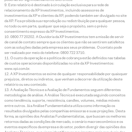
Este relatório é destinado à circulação exclusiva para a rede de
relacionamento da XP Investimentos, incluindo assessores de
investimentos da XP e clientes da XP, podendo também ser divulgado no site
da XP. Fica proibida sua reprodução ou redistribuição para qualquer pessoa,
no todo ou em parte, qualquer que seja o propósito, sem o prévio
consentimento expresso da XP Investimentos.
0800 77 20202. A Ouvidoria da XP Investimentos tem a missão de servir
de canal de contato sempre que os clientes que não se sentirem satisfeitos
com as soluções dadas pela empresa aos seus problemas. O contato pode
ser realizado por meio do telefone: 0800 722 3710.
O custo da operação e a política de cobrança estão definidos nas tabelas
de custos operacionais disponibilizadas no site da XP Investimentos:
www.xpi.com.br.
A XP Investimentos se exime de qualquer responsabilidade por quaisquer
prejuízos, diretos ou indiretos, que venham a decorrer da utilização deste
relatório ou seu conteúdo.
A Avaliação Técnica e a Avaliação de Fundamentos seguem diferentes
metodologias de análise. A Análise Técnica é executada seguindo conceitos
como tendência, suporte, resistência, candles, volumes, médias móveis
entre outros. Já a Análise Fundamentalista utiliza como informação os
resultados divulgados pelas companhias emissoras e suas projeções. Desta
forma, as opiniões dos Analistas Fundamentalistas, que buscam os melhores
retornos dadas as condições de mercado, o cenário macroeconômico e os
eventos específicos da empresa e do setor, podem divergir das opiniões dos