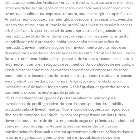
forma, as opiniões dos Analistas Fundamentalistas, que buscam os melhores
retornos dadas as condições de mercado, o cenário macroeconômico e os
eventos específicos da empresa e do setor, podem divergir das opiniões dos
Analistas Técnicos, que visam identificar os movimentos mais prováveis dos
preços dos ativos, com utilização de “stops” para limitar as possíveis perdas.
Ação é uma fração do capital de uma empresa que é negociada no
mercado. É um título de renda variável, ou seja, um investimento no qual a
rentabilidade não é preestabelecida, varia conforme as cotações de
mercado. O investimento em ações é um investimento de alto risco e os
desempenhos anteriores não são necessariamente indicativos de resultados
futuros e nenhuma declaração ou garantia, de forma expressa ou implícita, é
feita neste material em relação a desempenhos. As condições de mercado, o
cenário macroeconômico, os eventos específicos da empresa e do setor
podem afetar o desempenho do investimento, podendo resultar até mesmo
em significativas perdas patrimoniais. A duração recomendada para o
investimento é de médio-longo prazo. Não há quaisquer garantias sobre o
patrimônio do cliente neste tipo de produto.
O investimento em opções é preferencialmente indicado para
investidores de perfil agressivo, de acordo com a política de suitability
praticada pela XP Investimentos. No mercado de opções, são negociados
direitos de compra ou venda de um bem por preço fixado em data futura,
devendo o adquirente do direito negociado pagar um prêmio ao vendedor tal
como num acordo seguro. As operações com esses derivativos são
consideradas de risco muito alto por apresentarem altas relações de risco e
retorno e algumas posições apresentarem a possibilidade de perdas