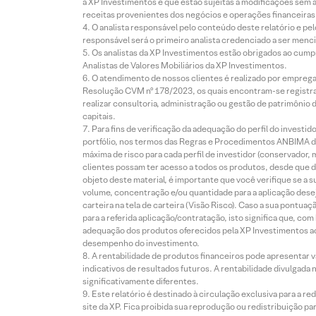
à XP Investimentos e que estão sujeitas a modificações sem 
receitas provenientes dos negócios e operações financeiras 
O analista responsável pelo conteúdo deste relatório e pe
responsável será o primeiro analista credenciado a ser menci
Os analistas da XP Investimentos estão obrigados ao cumpr
Analistas de Valores Mobiliários da XP Investimentos.
O atendimento de nossos clientes é realizado por empreg
Resolução CVM nº 178/2023, os quais encontram-se registrad
realizar consultoria, administração ou gestão de patrimônio 
capitais.
Para fins de verificação da adequação do perfil do invest
portfólio, nos termos das Regras e Procedimentos ANBIMA de
máxima de risco para cada perfil de investidor (conservado
clientes possam ter acesso a todos os produtos, desde que de
objeto deste material, é importante que você verifique se a
volume, concentração e/ou quantidade para a aplicação dese
carteira na tela de carteira (Visão Risco). Caso a sua pontu
para a referida aplicação/contratação, isto significa que, co
adequação dos produtos oferecidos pela XP Investimentos ao
desempenho do investimento.
A rentabilidade de produtos financeiros pode apresentar
indicativos de resultados futuros. A rentabilidade divulgada
significativamente diferentes.
Este relatório é destinado à circulação exclusiva para a 
site da XP. Fica proibida sua reprodução ou redistribuição p