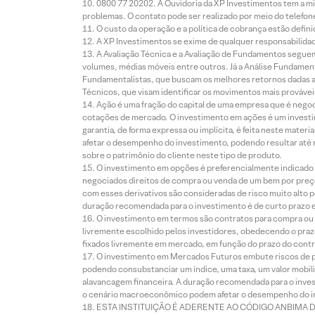
0800 77 20202. A Ouvidoria da XP Investimentos tem a mi
problemas. O contato pode ser realizado por meio do telefon
O custo da operação e a política de cobrança estão defini
A XP Investimentos se exime de qualquer responsabilidade
A Avaliação Técnica e a Avaliação de Fundamentos seguem
volumes, médias móveis entre outros. Já a Análise Fundament
Fundamentalistas, que buscam os melhores retornos dadas as
Técnicos, que visam identificar os movimentos mais prováveis 
Ação é uma fração do capital de uma empresa que é negoci
cotações de mercado. O investimento em ações é um investi
garantia, de forma expressa ou implícita, é feita neste ma
afetar o desempenho do investimento, podendo resultar até 
sobre o patrimônio do cliente neste tipo de produto.
O investimento em opções é preferencialmente indicado pa
negociados direitos de compra ou venda de um bem por preço
com esses derivativos são consideradas de risco muito alto p
duração recomendada para o investimento é de curto prazo e 
O investimento em termos são contratos para compra ou a
livremente escolhido pelos investidores, obedecendo o prazo
fixados livremente em mercado, em função do prazo do contr
O investimento em Mercados Futuros embute riscos de pe
podendo consubstanciar um índice, uma taxa, um valor mobiliá
alavancagem financeira. A duração recomendada para o invest
o cenário macroeconômico podem afetar o desempenho do i
ESTA INSTITUIÇÃO É ADERENTE AO CÓDIGO ANBIMA 