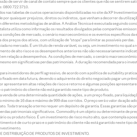
ssão de servir de canal de contato sempre que os clientes que não se sentirem sat
e: 0800 722 3710.
dos nas tabelas de custos operacionais disponibilizadas no site da XP Investimento
 por quaisquer prejuízos, diretos ou indiretos, que venham a decorrer da utilizaç
 diferentes metodologias de análise. A Análise Técnica é executada seguindo conc
alista utiliza como informação os resultados divulgados pelas companhias emissora
 condições de mercado, o cenário macroeconômico e os eventos específicos da em
dos preços dos ativos, com utilização de “stops” para limitar as possíveis perdas.
ada no mercado. É um título de renda variável, ou seja, um investimento no qual a r
mento de alto risco e os desempenhos anteriores não são necessariamente indicat
terial em relação a desempenhos. As condições de mercado, o cenário macroeconômi
mesmo em significativas perdas patrimoniais. A duração recomendada para o inves
ra investidores de perfil agressivo, de acordo com a política de suitability prat
 fixado em data futura, devendo o adquirente do direito negociado pagar um prê
or apresentarem altas relações de risco e retorno e algumas posições apresentarem 
o patrimônio do cliente não está garantido neste tipo de produto.
 venda de uma determinada quantidade de ações, a um preço fixado, para liquidaç
 mínimo de 16 dias e máximo de 999 dias corridos. O preço será o valor da ação ad
ato. Toda transação a termo requer um depósito de garantia. Essas garantias são 
rdas patrimoniais significativos. Commodity é um objeto ou determinante de preç
rio ou produto físico. É um investimento de risco muito alto, que contempla a possi
imento é de curto prazo e o patrimônio do cliente não está garantido neste tipo 
nvestimento.
DE DISTRIBUIÇÃO DE PRODUTOS DE INVESTIMENTO.