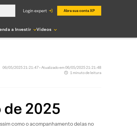
login expert
Abra sua conta XP
enda a Investir
Vídeos
06/05/2025 21:21:47 • Atualizado em 06/05/2025 21:21:48
1 minuto de leitura
o de 2025
, assim como o acompanhamento delas no