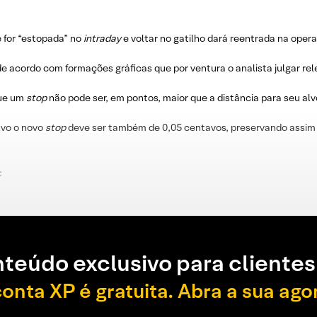
e for “estopada” no
intraday
e voltar no gatilho dará reentrada na oper
e acordo com formações gráficas que por ventura o analista julgar re
que um
stop
não pode ser, em pontos, maior que a distância para seu alv
lvo o novo
stop
deve ser também de 0,05 centavos, preservando assim 
:
teúdo exclusivo para clientes
conta XP é gratuita. Abra a sua ago