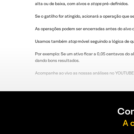
alta ou de baixa, com alvos e
stops
pré-definidos.
Se o gatilho for atingido, acionará a operação que s
As operações podem ser encerradas antes do alvo d
Usamos também
stop
móvel seguindo a lógica de 
Por exemplo: Se um ativo ficar a 0,05 centavos do a
dando bons resultados.
Acompanhe ao vivo as nossas análises no YOUTUBE
Con
A 