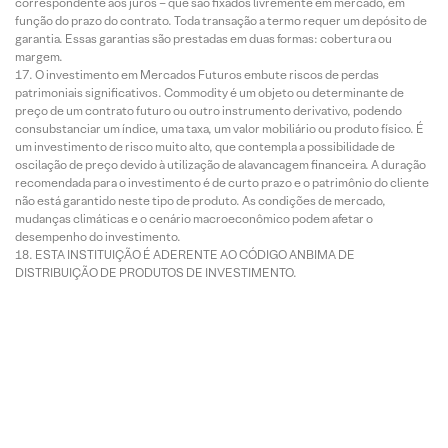
correspondente aos juros – que são fixados livremente em mercado, em
função do prazo do contrato. Toda transação a termo requer um depósito de
garantia. Essas garantias são prestadas em duas formas: cobertura ou
margem.
O investimento em Mercados Futuros embute riscos de perdas
patrimoniais significativos. Commodity é um objeto ou determinante de
preço de um contrato futuro ou outro instrumento derivativo, podendo
consubstanciar um índice, uma taxa, um valor mobiliário ou produto físico. É
um investimento de risco muito alto, que contempla a possibilidade de
oscilação de preço devido à utilização de alavancagem financeira. A duração
recomendada para o investimento é de curto prazo e o patrimônio do cliente
não está garantido neste tipo de produto. As condições de mercado,
mudanças climáticas e o cenário macroeconômico podem afetar o
desempenho do investimento.
ESTA INSTITUIÇÃO É ADERENTE AO CÓDIGO ANBIMA DE
DISTRIBUIÇÃO DE PRODUTOS DE INVESTIMENTO.