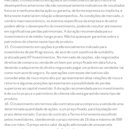
mercado. O investimento em ações é um investimento de alto risco e os
desempenhos anteriores não são necessariamente indicativos de resultados
futuros e nenhuma declaração ou garantia, de forma expressa ou implícita, é
feita neste material em relação a desempenhos. As condições de mercado, o
cenário macroeconômico, os eventos específicos da empresa e do setor
podem afetar o desempenho do investimento, podendo resultar até mesmo
em significativas perdas patrimoniais. A duração recomendada para o
investimento é de médio-longo prazo. Não há quaisquer garantias sobre o
patrimônio do cliente neste tipo de produto.
O investimento em opções é preferencialmente indicado para
investidores de perfil agressivo, de acordo com a política de suitability
praticada pela XP Investimentos. No mercado de opções, são negociados
direitos de compra ou venda de um bem por preço fixado em data futura,
devendo o adquirente do direito negociado pagar um prêmio ao vendedor tal
como num acordo seguro. As operações com esses derivativos são
consideradas de risco muito alto por apresentarem altas relações de risco e
retorno e algumas posições apresentarem a possibilidade de perdas
superiores ao capital investido. A duração recomendada para o investimento
é de curto prazo e o patrimônio do cliente não está garantido neste tipo de
produto.
O investimento em termos são contratos para compra ou a venda de uma
determinada quantidade de ações, a um preço fixado, para liquidação em
prazo determinado. O prazo do contrato a Termo é livremente escolhido
pelos investidores, obedecendo o prazo mínimo de 16 dias e máximo de 999
dias corridos. O preço será o valor da ação adicionado de uma parcela