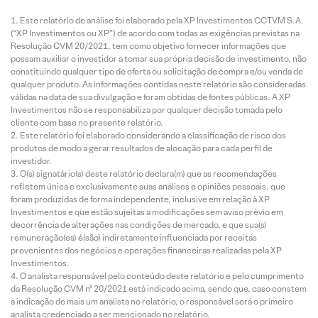
Este relatório de análise foi elaborado pela XP Investimentos CCTVM S.A.
(“XP Investimentos ou XP”) de acordo com todas as exigências previstas na
Resolução CVM 20/2021, tem como objetivo fornecer informações que
possam auxiliar o investidor a tomar sua própria decisão de investimento, não
constituindo qualquer tipo de oferta ou solicitação de compra e/ou venda de
qualquer produto. As informações contidas neste relatório são consideradas
válidas na data de sua divulgação e foram obtidas de fontes públicas. A XP
Investimentos não se responsabiliza por qualquer decisão tomada pelo
cliente com base no presente relatório.
Este relatório foi elaborado considerando a classificação de risco dos
produtos de modo a gerar resultados de alocação para cada perfil de
investidor.
O(s) signatário(s) deste relatório declara(m) que as recomendações
refletem única e exclusivamente suas análises e opiniões pessoais, que
foram produzidas de forma independente, inclusive em relação à XP
Investimentos e que estão sujeitas a modificações sem aviso prévio em
decorrência de alterações nas condições de mercado, e que sua(s)
remuneração(es) é(são) indiretamente influenciada por receitas
provenientes dos negócios e operações financeiras realizadas pela XP
Investimentos.
O analista responsável pelo conteúdo deste relatório e pelo cumprimento
da Resolução CVM nº 20/2021 está indicado acima, sendo que, caso constem
a indicação de mais um analista no relatório, o responsável será o primeiro
analista credenciado a ser mencionado no relatório.