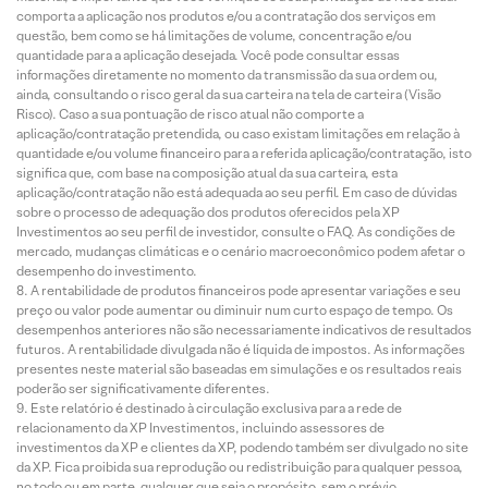
comporta a aplicação nos produtos e/ou a contratação dos serviços em
questão, bem como se há limitações de volume, concentração e/ou
quantidade para a aplicação desejada. Você pode consultar essas
informações diretamente no momento da transmissão da sua ordem ou,
ainda, consultando o risco geral da sua carteira na tela de carteira (Visão
Risco). Caso a sua pontuação de risco atual não comporte a
aplicação/contratação pretendida, ou caso existam limitações em relação à
quantidade e/ou volume financeiro para a referida aplicação/contratação, isto
significa que, com base na composição atual da sua carteira, esta
aplicação/contratação não está adequada ao seu perfil. Em caso de dúvidas
sobre o processo de adequação dos produtos oferecidos pela XP
Investimentos ao seu perfil de investidor, consulte o FAQ. As condições de
mercado, mudanças climáticas e o cenário macroeconômico podem afetar o
desempenho do investimento.
A rentabilidade de produtos financeiros pode apresentar variações e seu
preço ou valor pode aumentar ou diminuir num curto espaço de tempo. Os
desempenhos anteriores não são necessariamente indicativos de resultados
futuros. A rentabilidade divulgada não é líquida de impostos. As informações
presentes neste material são baseadas em simulações e os resultados reais
poderão ser significativamente diferentes.
Este relatório é destinado à circulação exclusiva para a rede de
relacionamento da XP Investimentos, incluindo assessores de
investimentos da XP e clientes da XP, podendo também ser divulgado no site
da XP. Fica proibida sua reprodução ou redistribuição para qualquer pessoa,
no todo ou em parte, qualquer que seja o propósito, sem o prévio