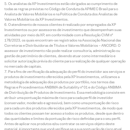
Os analistas da XP Investimentos estão obrigados ao cumprimento de
todas as regras previstas no Código de Conduta da APIMEC Brasil para o
Analista de Valores Mobiliários e na Política de Conduta dos Analistas de
Valores Mobiliários da XP Investimentos.
O atendimento de nossos clientes é realizado por empregados da XP
Investimentos ou por assessores de investimento que desempenham suas
atividades por meio da XP, em conformidade com a Resolução CVM nº
178/2023, os quais encontram-se registrados na Associação Nacional das
Corretoras e Distribuidoras de Títulos e Valores Mobiliários – ANCORD. O
assessor de investimento não pode realizar consultoria, administração ou
gestão de patrimônio de clientes, devendo atuar como intermediário e
solicitar autorização prévia do cliente para a realização de qualquer operação
no mercado de capitais.
Para fins de verificação da adequação do perfil do investidor aos serviços e
produtos de investimento oferecidos pela XP Investimentos, utilizamos a
metodologia de adequação dos produtos por portfólio, nos termos das
Regras e Procedimentos ANBIMA de Suitability nº 01 e do Código ANBIMA
de Distribuição de Produtos de Investimento. Essa metodologia consiste em
atribuir uma pontuação máxima de risco para cada perfil de investidor
(conservador, moderado e agressivo), bem como uma pontuação de risco
para cada um dos produtos oferecidos pela XP Investimentos, de modo que
todos os clientes possam ter acesso a todos os produtos, desde que dentro
das quantidades e limites da pontuação de risco definidas para o seu perfil.
Antes de aplicar nos produtos e/ou contratar os serviços objeto deste
material, é importante que você verifique se a sua pontuação de risco atual