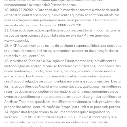
consentimento expresso da XP Investimentos.
0800 77 20202. A Ouvidoria da XP Investimentos tem a missão de servir
de canal de contato sempre que os clientes que não se sentirem satisfeitos
com as soluções dadas pela empresa aos seus problemas. O contato pode
ser realizado por meio do telefone: 0800 722 3710.
O custo da operação e a política de cobrança estão definidos nas tabelas
de custos operacionais disponibilizadas no site da XP Investimentos:
www.xpi.com.br.
A XP Investimentos se exime de qualquer responsabilidade por quaisquer
prejuízos, diretos ou indiretos, que venham a decorrer da utilização deste
relatório ou seu conteúdo.
A Avaliação Técnica e a Avaliação de Fundamentos seguem diferentes
metodologias de análise. A Análise Técnica é executada seguindo conceitos
como tendência, suporte, resistência, candles, volumes, médias móveis
entre outros. Já a Análise Fundamentalista utiliza como informação os
resultados divulgados pelas companhias emissoras e suas projeções. Desta
forma, as opiniões dos Analistas Fundamentalistas, que buscam os melhores
retornos dadas as condições de mercado, o cenário macroeconômico e os
eventos específicos da empresa e do setor, podem divergir das opiniões dos
Analistas Técnicos, que visam identificar os movimentos mais prováveis dos
preços dos ativos, com utilização de “stops” para limitar as possíveis perdas.
Ação é uma fração do capital de uma empresa que é negociada no
mercado. É um título de renda variável, ou seja, um investimento no qual a
rentabilidade não é preestabelecida, varia conforme as cotações de