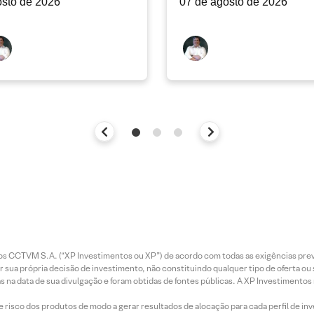
sto de 2026
07 de agosto de 2026
entos CCTVM S.A. (“XP Investimentos ou XP”) de acordo com todas as exigências p
r sua própria decisão de investimento, não constituindo qualquer tipo de oferta ou
s na data de sua divulgação e foram obtidas de fontes públicas. A XP Investimentos
e risco dos produtos de modo a gerar resultados de alocação para cada perfil de inv