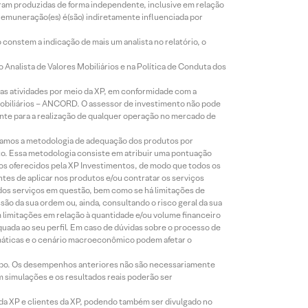
foram produzidas de forma independente, inclusive em relação
 remuneração(es) é(são) indiretamente influenciada por
constem a indicação de mais um analista no relatório, o
Analista de Valores Mobiliários e na Política de Conduta dos
s atividades por meio da XP, em conformidade com a
Mobiliários – ANCORD. O assessor de investimento não pode
iente para a realização de qualquer operação no mercado de
lizamos a metodologia de adequação dos produtos por
to. Essa metodologia consiste em atribuir uma pontuação
tos oferecidos pela XP Investimentos, de modo que todos os
ntes de aplicar nos produtos e/ou contratar os serviços
 dos serviços em questão, bem como se há limitações de
o da sua ordem ou, ainda, consultando o risco geral da sua
m limitações em relação à quantidade e/ou volume financeiro
equada ao seu perfil. Em caso de dúvidas sobre o processo de
imáticas e o cenário macroeconômico podem afetar o
empo. Os desempenhos anteriores não são necessariamente
m simulações e os resultados reais poderão ser
 da XP e clientes da XP, podendo também ser divulgado no