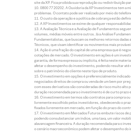
site da XP. Fica proibida sua reprodução ou redistribuição p
0800 77 20202. A Ouvidoria da XP Investimentos tem a mi
problemas. O contato pode ser realizado por meio do telefon
O custo da operação e a política de cobrança estão defini
A XP Investimentos se exime de qualquer responsabilidade
A Avaliação Técnica e a Avaliação de Fundamentos seguem
volumes, médias móveis entre outros. Já a Análise Fundament
Fundamentalistas, que buscam os melhores retornos dadas as
Técnicos, que visam identificar os movimentos mais prováveis 
Ação é uma fração do capital de uma empresa que é negoci
cotações de mercado. O investimento em ações é um investi
garantia, de forma expressa ou implícita, é feita neste ma
afetar o desempenho do investimento, podendo resultar até 
sobre o patrimônio do cliente neste tipo de produto.
O investimento em opções é preferencialmente indicado pa
negociados direitos de compra ou venda de um bem por preço
com esses derivativos são consideradas de risco muito alto p
duração recomendada para o investimento é de curto prazo e 
O investimento em termos são contratos para compra ou a
livremente escolhido pelos investidores, obedecendo o prazo
fixados livremente em mercado, em função do prazo do contr
O investimento em Mercados Futuros embute riscos de pe
podendo consubstanciar um índice, uma taxa, um valor mobiliá
alavancagem financeira. A duração recomendada para o invest
o cenário macroeconômico podem afetar o desempenho do i