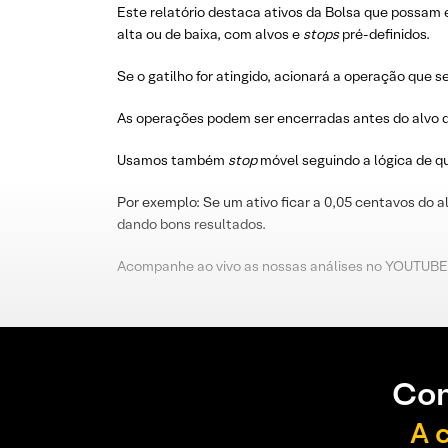
Este relatório destaca ativos da Bolsa que possam 
alta ou de baixa, com alvos e
stops
pré-definidos.
Se o gatilho for atingido, acionará a operação que s
As operações podem ser encerradas antes do alvo d
Usamos também
stop
móvel seguindo a lógica de 
Por exemplo: Se um ativo ficar a 0,05 centavos do a
dando bons resultados.
Acompanhe ao vivo as nossas análises no YOUTUBE
Con
A 