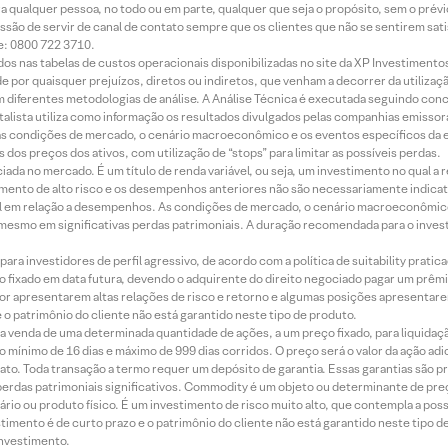
ara qualquer pessoa, no todo ou em parte, qualquer que seja o propósito, sem o pr
ssão de servir de canal de contato sempre que os clientes que não se sentirem sat
e: 0800 722 3710.
dos nas tabelas de custos operacionais disponibilizadas no site da XP Investimento
 por quaisquer prejuízos, diretos ou indiretos, que venham a decorrer da utilizaç
 diferentes metodologias de análise. A Análise Técnica é executada seguindo conc
alista utiliza como informação os resultados divulgados pelas companhias emissora
 condições de mercado, o cenário macroeconômico e os eventos específicos da em
dos preços dos ativos, com utilização de “stops” para limitar as possíveis perdas.
ada no mercado. É um título de renda variável, ou seja, um investimento no qual a r
mento de alto risco e os desempenhos anteriores não são necessariamente indicat
terial em relação a desempenhos. As condições de mercado, o cenário macroeconômi
mesmo em significativas perdas patrimoniais. A duração recomendada para o inves
ra investidores de perfil agressivo, de acordo com a política de suitability prat
 fixado em data futura, devendo o adquirente do direito negociado pagar um prê
or apresentarem altas relações de risco e retorno e algumas posições apresentarem 
o patrimônio do cliente não está garantido neste tipo de produto.
 venda de uma determinada quantidade de ações, a um preço fixado, para liquidaç
 mínimo de 16 dias e máximo de 999 dias corridos. O preço será o valor da ação ad
ato. Toda transação a termo requer um depósito de garantia. Essas garantias são 
rdas patrimoniais significativos. Commodity é um objeto ou determinante de preç
rio ou produto físico. É um investimento de risco muito alto, que contempla a possi
imento é de curto prazo e o patrimônio do cliente não está garantido neste tipo 
nvestimento.