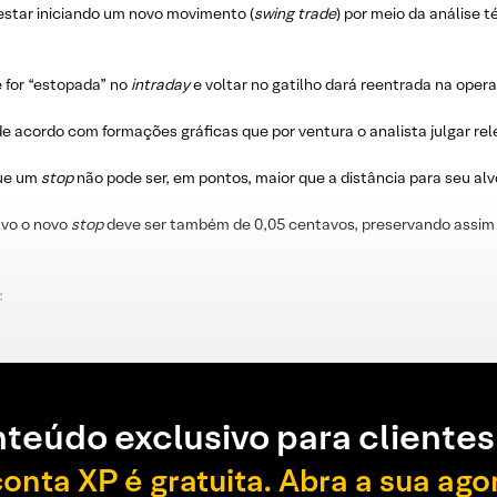
estar iniciando um novo movimento (
swing trade
) por meio da análise 
e for “estopada” no
intraday
e voltar no gatilho dará reentrada na oper
e acordo com formações gráficas que por ventura o analista julgar re
que um
stop
não pode ser, em pontos, maior que a distância para seu alv
lvo o novo
stop
deve ser também de 0,05 centavos, preservando assim 
:
teúdo exclusivo para clientes
conta XP é gratuita. Abra a sua ago