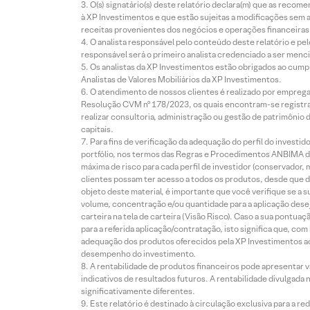
O(s) signatário(s) deste relatório declara(m) que as reco
à XP Investimentos e que estão sujeitas a modificações sem 
receitas provenientes dos negócios e operações financeiras 
O analista responsável pelo conteúdo deste relatório e pe
responsável será o primeiro analista credenciado a ser menci
Os analistas da XP Investimentos estão obrigados ao cumpr
Analistas de Valores Mobiliários da XP Investimentos.
O atendimento de nossos clientes é realizado por empreg
Resolução CVM nº 178/2023, os quais encontram-se registrad
realizar consultoria, administração ou gestão de patrimônio 
capitais.
Para fins de verificação da adequação do perfil do invest
portfólio, nos termos das Regras e Procedimentos ANBIMA de
máxima de risco para cada perfil de investidor (conservado
clientes possam ter acesso a todos os produtos, desde que de
objeto deste material, é importante que você verifique se a
volume, concentração e/ou quantidade para a aplicação dese
carteira na tela de carteira (Visão Risco). Caso a sua pontu
para a referida aplicação/contratação, isto significa que, co
adequação dos produtos oferecidos pela XP Investimentos ao
desempenho do investimento.
A rentabilidade de produtos financeiros pode apresentar
indicativos de resultados futuros. A rentabilidade divulgada
significativamente diferentes.
Este relatório é destinado à circulação exclusiva para a 