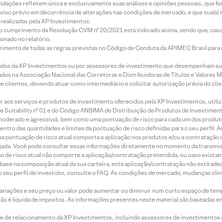
mendações refletem única e exclusivamente suas análises e opiniões pessoais, que 
aviso prévio em decorrência de alterações nas condições de mercado, e que sua(s)
realizadas pela XP Investimentos.
lo cumprimento da Resolução CVM nº 20/2021 está indicado acima, sendo que, caso 
onado no relatório.
imento de todas as regras previstas no Código de Conduta da APIMEC Brasil para o 
ados da XP Investimentos ou por assessores de investimento que desempenham sua
os na Associação Nacional das Corretoras e Distribuidoras de Títulos e Valores 
de clientes, devendo atuar como intermediário e solicitar autorização prévia do cl
idor aos serviços e produtos de investimento oferecidos pela XP Investimentos, uti
 Suitability nº 01 e do Código ANBIMA de Distribuição de Produtos de Investimen
r, moderado e agressivo), bem como uma pontuação de risco para cada um dos produ
ntro das quantidades e limites da pontuação de risco definidas para o seu perfil. A
 sua pontuação de risco atual comporta a aplicação nos produtos e/ou a contratação
jada. Você pode consultar essas informações diretamente no momento da transmissã
ação de risco atual não comporte a aplicação/contratação pretendida, ou caso exista
m base na composição atual da sua carteira, esta aplicação/contratação não está ad
 seu perfil de investidor, consulte o FAQ. As condições de mercado, mudanças cl
 variações e seu preço ou valor pode aumentar ou diminuir num curto espaço de t
 não é líquida de impostos. As informações presentes neste material são baseadas e
rede de relacionamento da XP Investimentos, incluindo assessores de investimentos