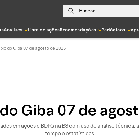
Buscar
os
Análises
Lista de ações
Recomendações
Periódicos
Apr
pio do Giba 07 de agosto de 2025
do Giba 07 de agos
idades em ações e BDRs na B3 com uso de análise técnica
tempo e estatísticas