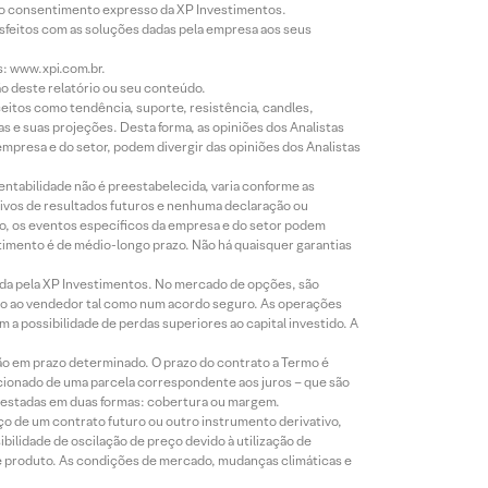
évio consentimento expresso da XP Investimentos.
isfeitos com as soluções dadas pela empresa aos seus
s: www.xpi.com.br.
ão deste relatório ou seu conteúdo.
eitos como tendência, suporte, resistência, candles,
s e suas projeções. Desta forma, as opiniões dos Analistas
presa e do setor, podem divergir das opiniões dos Analistas
entabilidade não é preestabelecida, varia conforme as
ivos de resultados futuros e nenhuma declaração ou
co, os eventos específicos da empresa e do setor podem
timento é de médio-longo prazo. Não há quaisquer garantias
icada pela XP Investimentos. No mercado de opções, são
mio ao vendedor tal como num acordo seguro. As operações
a possibilidade de perdas superiores ao capital investido. A
ão em prazo determinado. O prazo do contrato a Termo é
icionado de uma parcela correspondente aos juros – que são
prestadas em duas formas: cobertura ou margem.
o de um contrato futuro ou outro instrumento derivativo,
bilidade de oscilação de preço devido à utilização de
de produto. As condições de mercado, mudanças climáticas e