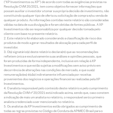
(“XP Investimentos ou XP”) de acordo com todas as exigências previstas na
Resolução CVM 20/2021, tem como objetivo fornecer informações que
possam auxiliar o investidor a tomar sua própria decisão de investimento, não
constituindo qualquer tipo de oferta ou solicitação de compra e/ou venda de
qualquer produto. As informações contidas neste relatório são consideradas
válidas na data de sua divulgação e foram obtidas de fontes públicas. A XP
Investimentos não se responsabiliza por qualquer decisão tomada pelo
cliente com base no presente relatório.
Este relatório foi elaborado considerando a classificação de risco dos
produtos de modo a gerar resultados de alocação para cada perfil de
investidor.
O(s) signatário(s) deste relatório declara(m) que as recomendações
refletem única e exclusivamente suas análises e opiniões pessoais, que
foram produzidas de forma independente, inclusive em relação à XP
Investimentos e que estão sujeitas a modificações sem aviso prévio em
decorrência de alterações nas condições de mercado, e que sua(s)
remuneração(es) é(são) indiretamente influenciada por receitas
provenientes dos negócios e operações financeiras realizadas pela XP
Investimentos.
O analista responsável pelo conteúdo deste relatório e pelo cumprimento
da Resolução CVM nº 20/2021 está indicado acima, sendo que, caso constem
a indicação de mais um analista no relatório, o responsável será o primeiro
analista credenciado a ser mencionado no relatório.
Os analistas da XP Investimentos estão obrigados ao cumprimento de
todas as regras previstas no Código de Conduta da APIMEC Brasil para o