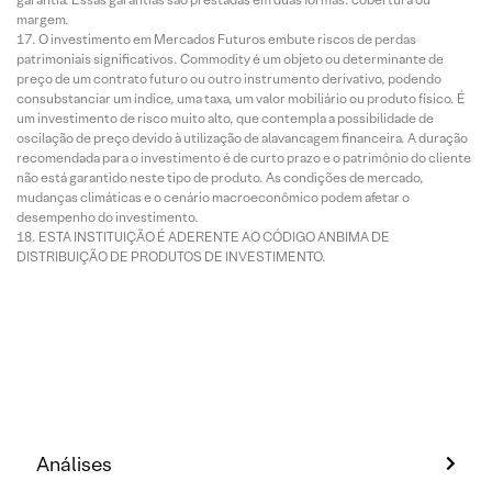
margem.
O investimento em Mercados Futuros embute riscos de perdas
patrimoniais significativos. Commodity é um objeto ou determinante de
preço de um contrato futuro ou outro instrumento derivativo, podendo
consubstanciar um índice, uma taxa, um valor mobiliário ou produto físico. É
um investimento de risco muito alto, que contempla a possibilidade de
oscilação de preço devido à utilização de alavancagem financeira. A duração
recomendada para o investimento é de curto prazo e o patrimônio do cliente
não está garantido neste tipo de produto. As condições de mercado,
mudanças climáticas e o cenário macroeconômico podem afetar o
desempenho do investimento.
ESTA INSTITUIÇÃO É ADERENTE AO CÓDIGO ANBIMA DE
DISTRIBUIÇÃO DE PRODUTOS DE INVESTIMENTO.
Análises