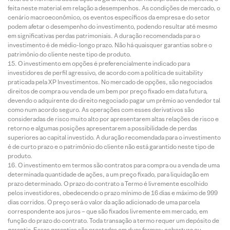
feita neste material em relação a desempenhos. As condições de mercado, o
cenário macroeconômico, os eventos específicos da empresa e do setor
podem afetar o desempenho do investimento, podendo resultar até mesmo
em significativas perdas patrimoniais. A duração recomendada para o
investimento é de médio-longo prazo. Não há quaisquer garantias sobre o
patrimônio do cliente neste tipo de produto.
O investimento em opções é preferencialmente indicado para
investidores de perfil agressivo, de acordo com a política de suitability
praticada pela XP Investimentos. No mercado de opções, são negociados
direitos de compra ou venda de um bem por preço fixado em data futura,
devendo o adquirente do direito negociado pagar um prêmio ao vendedor tal
como num acordo seguro. As operações com esses derivativos são
consideradas de risco muito alto por apresentarem altas relações de risco e
retorno e algumas posições apresentarem a possibilidade de perdas
superiores ao capital investido. A duração recomendada para o investimento
é de curto prazo e o patrimônio do cliente não está garantido neste tipo de
produto.
O investimento em termos são contratos para compra ou a venda de uma
determinada quantidade de ações, a um preço fixado, para liquidação em
prazo determinado. O prazo do contrato a Termo é livremente escolhido
pelos investidores, obedecendo o prazo mínimo de 16 dias e máximo de 999
dias corridos. O preço será o valor da ação adicionado de uma parcela
correspondente aos juros – que são fixados livremente em mercado, em
função do prazo do contrato. Toda transação a termo requer um depósito de
garantia. Essas garantias são prestadas em duas formas: cobertura ou