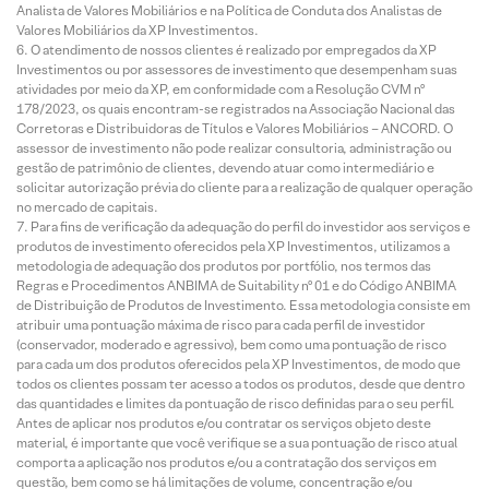
Analista de Valores Mobiliários e na Política de Conduta dos Analistas de
Valores Mobiliários da XP Investimentos.
O atendimento de nossos clientes é realizado por empregados da XP
Investimentos ou por assessores de investimento que desempenham suas
atividades por meio da XP, em conformidade com a Resolução CVM nº
178/2023, os quais encontram-se registrados na Associação Nacional das
Corretoras e Distribuidoras de Títulos e Valores Mobiliários – ANCORD. O
assessor de investimento não pode realizar consultoria, administração ou
gestão de patrimônio de clientes, devendo atuar como intermediário e
solicitar autorização prévia do cliente para a realização de qualquer operação
no mercado de capitais.
Para fins de verificação da adequação do perfil do investidor aos serviços e
produtos de investimento oferecidos pela XP Investimentos, utilizamos a
metodologia de adequação dos produtos por portfólio, nos termos das
Regras e Procedimentos ANBIMA de Suitability nº 01 e do Código ANBIMA
de Distribuição de Produtos de Investimento. Essa metodologia consiste em
atribuir uma pontuação máxima de risco para cada perfil de investidor
(conservador, moderado e agressivo), bem como uma pontuação de risco
para cada um dos produtos oferecidos pela XP Investimentos, de modo que
todos os clientes possam ter acesso a todos os produtos, desde que dentro
das quantidades e limites da pontuação de risco definidas para o seu perfil.
Antes de aplicar nos produtos e/ou contratar os serviços objeto deste
material, é importante que você verifique se a sua pontuação de risco atual
comporta a aplicação nos produtos e/ou a contratação dos serviços em
questão, bem como se há limitações de volume, concentração e/ou