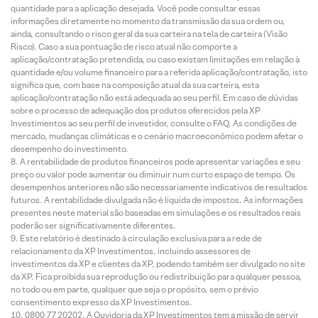
quantidade para a aplicação desejada. Você pode consultar essas
informações diretamente no momento da transmissão da sua ordem ou,
ainda, consultando o risco geral da sua carteira na tela de carteira (Visão
Risco). Caso a sua pontuação de risco atual não comporte a
aplicação/contratação pretendida, ou caso existam limitações em relação à
quantidade e/ou volume financeiro para a referida aplicação/contratação, isto
significa que, com base na composição atual da sua carteira, esta
aplicação/contratação não está adequada ao seu perfil. Em caso de dúvidas
sobre o processo de adequação dos produtos oferecidos pela XP
Investimentos ao seu perfil de investidor, consulte o FAQ. As condições de
mercado, mudanças climáticas e o cenário macroeconômico podem afetar o
desempenho do investimento.
A rentabilidade de produtos financeiros pode apresentar variações e seu
preço ou valor pode aumentar ou diminuir num curto espaço de tempo. Os
desempenhos anteriores não são necessariamente indicativos de resultados
futuros. A rentabilidade divulgada não é líquida de impostos. As informações
presentes neste material são baseadas em simulações e os resultados reais
poderão ser significativamente diferentes.
Este relatório é destinado à circulação exclusiva para a rede de
relacionamento da XP Investimentos, incluindo assessores de
investimentos da XP e clientes da XP, podendo também ser divulgado no site
da XP. Fica proibida sua reprodução ou redistribuição para qualquer pessoa,
no todo ou em parte, qualquer que seja o propósito, sem o prévio
consentimento expresso da XP Investimentos.
0800 77 20202. A Ouvidoria da XP Investimentos tem a missão de servir