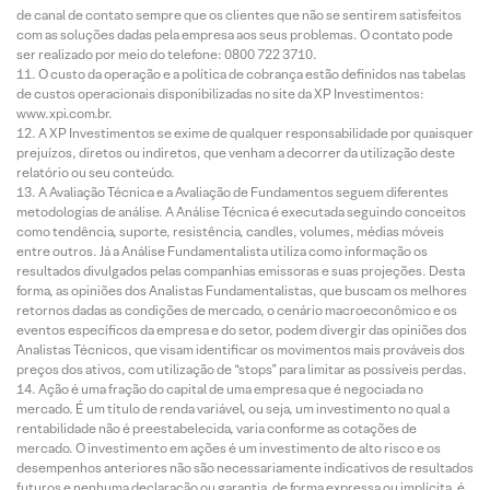
de canal de contato sempre que os clientes que não se sentirem satisfeitos
com as soluções dadas pela empresa aos seus problemas. O contato pode
ser realizado por meio do telefone: 0800 722 3710.
O custo da operação e a política de cobrança estão definidos nas tabelas
de custos operacionais disponibilizadas no site da XP Investimentos:
www.xpi.com.br.
A XP Investimentos se exime de qualquer responsabilidade por quaisquer
prejuízos, diretos ou indiretos, que venham a decorrer da utilização deste
relatório ou seu conteúdo.
A Avaliação Técnica e a Avaliação de Fundamentos seguem diferentes
metodologias de análise. A Análise Técnica é executada seguindo conceitos
como tendência, suporte, resistência, candles, volumes, médias móveis
entre outros. Já a Análise Fundamentalista utiliza como informação os
resultados divulgados pelas companhias emissoras e suas projeções. Desta
forma, as opiniões dos Analistas Fundamentalistas, que buscam os melhores
retornos dadas as condições de mercado, o cenário macroeconômico e os
eventos específicos da empresa e do setor, podem divergir das opiniões dos
Analistas Técnicos, que visam identificar os movimentos mais prováveis dos
preços dos ativos, com utilização de “stops” para limitar as possíveis perdas.
Ação é uma fração do capital de uma empresa que é negociada no
mercado. É um título de renda variável, ou seja, um investimento no qual a
rentabilidade não é preestabelecida, varia conforme as cotações de
mercado. O investimento em ações é um investimento de alto risco e os
desempenhos anteriores não são necessariamente indicativos de resultados
futuros e nenhuma declaração ou garantia, de forma expressa ou implícita, é