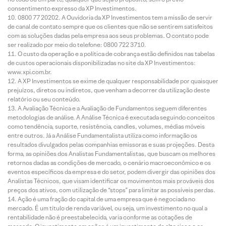
consentimento expresso da XP Investimentos.
0800 77 20202. A Ouvidoria da XP Investimentos tem a missão de servir
de canal de contato sempre que os clientes que não se sentirem satisfeitos
com as soluções dadas pela empresa aos seus problemas. O contato pode
ser realizado por meio do telefone: 0800 722 3710.
O custo da operação e a política de cobrança estão definidos nas tabelas
de custos operacionais disponibilizadas no site da XP Investimentos:
www.xpi.com.br.
A XP Investimentos se exime de qualquer responsabilidade por quaisquer
prejuízos, diretos ou indiretos, que venham a decorrer da utilização deste
relatório ou seu conteúdo.
A Avaliação Técnica e a Avaliação de Fundamentos seguem diferentes
metodologias de análise. A Análise Técnica é executada seguindo conceitos
como tendência, suporte, resistência, candles, volumes, médias móveis
entre outros. Já a Análise Fundamentalista utiliza como informação os
resultados divulgados pelas companhias emissoras e suas projeções. Desta
forma, as opiniões dos Analistas Fundamentalistas, que buscam os melhores
retornos dadas as condições de mercado, o cenário macroeconômico e os
eventos específicos da empresa e do setor, podem divergir das opiniões dos
Analistas Técnicos, que visam identificar os movimentos mais prováveis dos
preços dos ativos, com utilização de “stops” para limitar as possíveis perdas.
Ação é uma fração do capital de uma empresa que é negociada no
mercado. É um título de renda variável, ou seja, um investimento no qual a
rentabilidade não é preestabelecida, varia conforme as cotações de