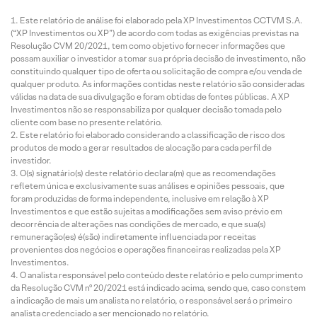
Este relatório de análise foi elaborado pela XP Investimentos CCTVM S.A.
(“XP Investimentos ou XP”) de acordo com todas as exigências previstas na
Resolução CVM 20/2021, tem como objetivo fornecer informações que
possam auxiliar o investidor a tomar sua própria decisão de investimento, não
constituindo qualquer tipo de oferta ou solicitação de compra e/ou venda de
qualquer produto. As informações contidas neste relatório são consideradas
válidas na data de sua divulgação e foram obtidas de fontes públicas. A XP
Investimentos não se responsabiliza por qualquer decisão tomada pelo
cliente com base no presente relatório.
Este relatório foi elaborado considerando a classificação de risco dos
produtos de modo a gerar resultados de alocação para cada perfil de
investidor.
O(s) signatário(s) deste relatório declara(m) que as recomendações
refletem única e exclusivamente suas análises e opiniões pessoais, que
foram produzidas de forma independente, inclusive em relação à XP
Investimentos e que estão sujeitas a modificações sem aviso prévio em
decorrência de alterações nas condições de mercado, e que sua(s)
remuneração(es) é(são) indiretamente influenciada por receitas
provenientes dos negócios e operações financeiras realizadas pela XP
Investimentos.
O analista responsável pelo conteúdo deste relatório e pelo cumprimento
da Resolução CVM nº 20/2021 está indicado acima, sendo que, caso constem
a indicação de mais um analista no relatório, o responsável será o primeiro
analista credenciado a ser mencionado no relatório.