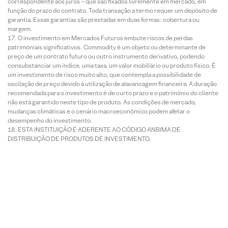
correspondente aos juros – que são fixados livremente em mercado, em
função do prazo do contrato. Toda transação a termo requer um depósito de
garantia. Essas garantias são prestadas em duas formas: cobertura ou
margem.
O investimento em Mercados Futuros embute riscos de perdas
patrimoniais significativos. Commodity é um objeto ou determinante de
preço de um contrato futuro ou outro instrumento derivativo, podendo
consubstanciar um índice, uma taxa, um valor mobiliário ou produto físico. É
um investimento de risco muito alto, que contempla a possibilidade de
oscilação de preço devido à utilização de alavancagem financeira. A duração
recomendada para o investimento é de curto prazo e o patrimônio do cliente
não está garantido neste tipo de produto. As condições de mercado,
mudanças climáticas e o cenário macroeconômico podem afetar o
desempenho do investimento.
ESTA INSTITUIÇÃO É ADERENTE AO CÓDIGO ANBIMA DE
DISTRIBUIÇÃO DE PRODUTOS DE INVESTIMENTO.