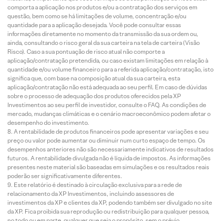
comporta a aplicação nos produtos e/ou a contratação dos serviços em
questão, bem como se há limitações de volume, concentração e/ou
quantidade para a aplicação desejada. Você pode consultar essas
informações diretamente no momento da transmissão da sua ordem ou,
ainda, consultando o risco geral da sua carteira na tela de carteira (Visão
Risco). Caso a sua pontuação de risco atual não comporte a
aplicação/contratação pretendida, ou caso existam limitações em relação à
quantidade e/ou volume financeiro para a referida aplicação/contratação, isto
significa que, com base na composição atual da sua carteira, esta
aplicação/contratação não está adequada ao seu perfil. Em caso de dúvidas
sobre o processo de adequação dos produtos oferecidos pela XP
Investimentos ao seu perfil de investidor, consulte o FAQ. As condições de
mercado, mudanças climáticas e o cenário macroeconômico podem afetar o
desempenho do investimento.
A rentabilidade de produtos financeiros pode apresentar variações e seu
preço ou valor pode aumentar ou diminuir num curto espaço de tempo. Os
desempenhos anteriores não são necessariamente indicativos de resultados
futuros. A rentabilidade divulgada não é líquida de impostos. As informações
presentes neste material são baseadas em simulações e os resultados reais
poderão ser significativamente diferentes.
Este relatório é destinado à circulação exclusiva para a rede de
relacionamento da XP Investimentos, incluindo assessores de
investimentos da XP e clientes da XP, podendo também ser divulgado no site
da XP. Fica proibida sua reprodução ou redistribuição para qualquer pessoa,
no todo ou em parte, qualquer que seja o propósito, sem o prévio