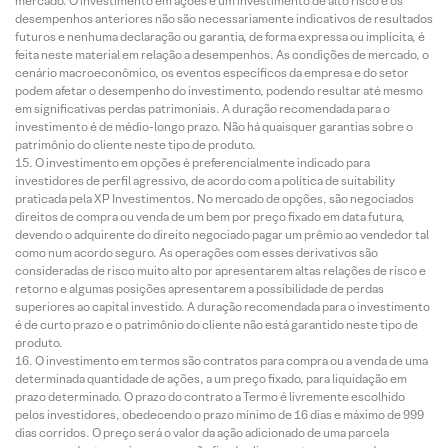
mercado. O investimento em ações é um investimento de alto risco e os
desempenhos anteriores não são necessariamente indicativos de resultados
futuros e nenhuma declaração ou garantia, de forma expressa ou implícita, é
feita neste material em relação a desempenhos. As condições de mercado, o
cenário macroeconômico, os eventos específicos da empresa e do setor
podem afetar o desempenho do investimento, podendo resultar até mesmo
em significativas perdas patrimoniais. A duração recomendada para o
investimento é de médio-longo prazo. Não há quaisquer garantias sobre o
patrimônio do cliente neste tipo de produto.
O investimento em opções é preferencialmente indicado para
investidores de perfil agressivo, de acordo com a política de suitability
praticada pela XP Investimentos. No mercado de opções, são negociados
direitos de compra ou venda de um bem por preço fixado em data futura,
devendo o adquirente do direito negociado pagar um prêmio ao vendedor tal
como num acordo seguro. As operações com esses derivativos são
consideradas de risco muito alto por apresentarem altas relações de risco e
retorno e algumas posições apresentarem a possibilidade de perdas
superiores ao capital investido. A duração recomendada para o investimento
é de curto prazo e o patrimônio do cliente não está garantido neste tipo de
produto.
O investimento em termos são contratos para compra ou a venda de uma
determinada quantidade de ações, a um preço fixado, para liquidação em
prazo determinado. O prazo do contrato a Termo é livremente escolhido
pelos investidores, obedecendo o prazo mínimo de 16 dias e máximo de 999
dias corridos. O preço será o valor da ação adicionado de uma parcela